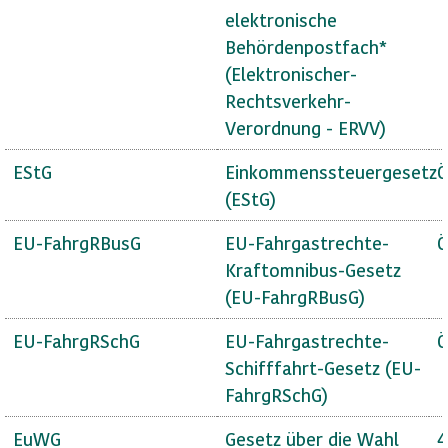
elektronische
Behördenpostfach*
(Elektronischer-
Rechtsverkehr-
Verordnung - ERVV)
EStG
Einkommenssteuergesetz
Ö
(EStG)
EU-FahrgRBusG
EU-Fahrgastrechte-
Ö
Kraftomnibus-Gesetz
(EU-FahrgRBusG)
EU-FahrgRSchG
EU-Fahrgastrechte-
Ö
Schifffahrt-Gesetz (EU-
FahrgRSchG)
EuWG
Gesetz über die Wahl
4