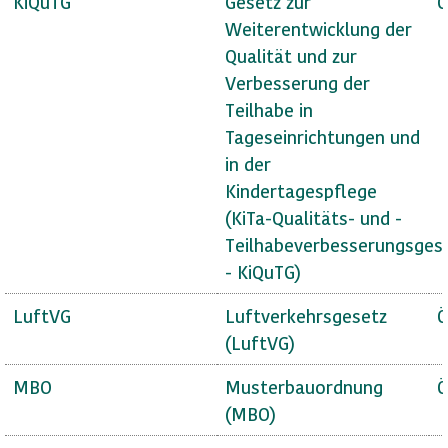
KiQuTG
Gesetz zur
Ö
Weiterentwicklung der
Qualität und zur
Verbesserung der
Teilhabe in
Tageseinrichtungen und
in der
Kindertagespflege
(KiTa-Qualitäts- und -
Teilhabeverbesserungsges
- KiQuTG)
LuftVG
Luftverkehrsgesetz
Ö
(LuftVG)
MBO
Musterbauordnung
Ö
(MBO)