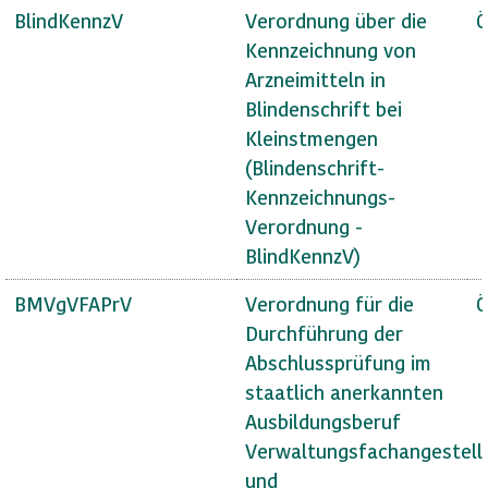
BlindKennzV
Verordnung über die
Ö
Kennzeichnung von
Arzneimitteln in
Blindenschrift bei
Kleinstmengen
(Blindenschrift-
Kennzeichnungs-
Verordnung -
BlindKennzV)
BMVgVFAPrV
Verordnung für die
Ö
Durchführung der
Abschlussprüfung im
staatlich anerkannten
Ausbildungsberuf
Verwaltungsfachangestell
und