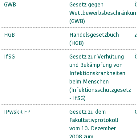
GWB
Gesetz gegen
Ö
Wettbewerbsbeschränkun
(GWB)
HGB
Handelsgesetzbuch
Z
(HGB)
IfSG
Gesetz zur Verhütung
Ö
und Bekämpfung von
Infektionskrankheiten
beim Menschen
(Infektionsschutzgesetz
- IfSG)
IPwskR FP
Gesetz zu dem
Ö
Fakultativprotokoll
vom 10. Dezember
2008 zum