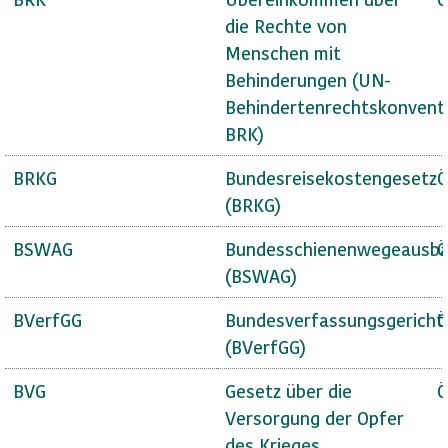
die Rechte von
Menschen mit
Behinderungen (UN-
Behindertenrechtskonvent
BRK)
BRKG
Bundesreisekostengesetz
Ö
(BRKG)
BSWAG
Bundesschienenwegeausba
Ö
(BSWAG)
BVerfGG
Bundesverfassungsgericht
Ö
(BVerfGG)
BVG
Gesetz über die
Ö
Versorgung der Opfer
des Krieges