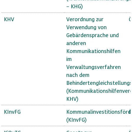
– KHG)
KHV
Verordnung zur
Ö
Verwendung von
Gebärdensprache und
anderen
Kommunikationshilfen
im
Verwaltungsverfahren
nach dem
Behindertengleichstellung
(Kommunikationshilfenver
KHV)
KInvFG
Kommunalinvestitionsförd
Ö
(KInvFG)