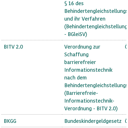
§ 16 des
Behindertengleichstellung
und ihr Verfahren
(Behindertengleichstellun
- BGleiSV)
BITV 2.0
Verordnung zur
Ö
Schaffung
barrierefreier
Informationstechnik
nach dem
Behindertengleichstellung
(Barrierefreie-
Informationstechnik-
Verordnung - BITV 2.0)
BKGG
Bundeskindergeldgesetz
Ö