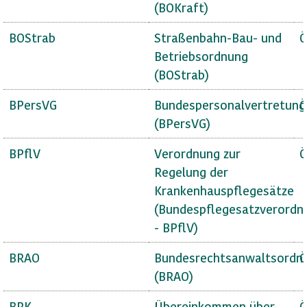
(BOKraft)
BOStrab
Straßenbahn-Bau- und
Ö
Betriebsordnung
(BOStrab)
BPersVG
Bundespersonalvertretung
Ö
(BPersVG)
BPflV
Verordnung zur
Ö
Regelung der
Krankenhauspflegesätze
(Bundespflegesatzverordn
- BPflV)
BRAO
Bundesrechtsanwaltsordn
Ö
(BRAO)
BRK
Übereinkommen über
Ö