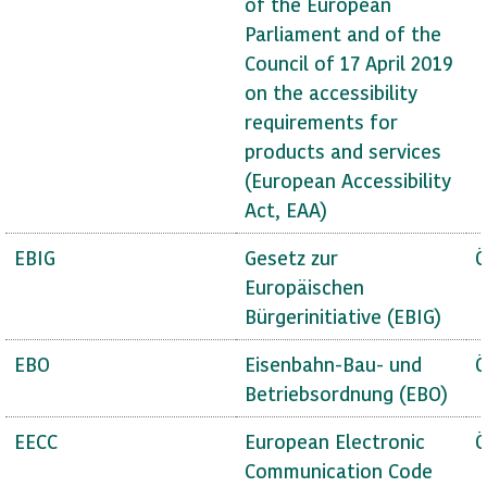
of the European
Parliament and of the
Council of 17 April 2019
on the accessibility
requirements for
products and services
(European Accessibility
Act, EAA)
EBIG
Gesetz zur
Ö
Europäischen
Bürgerinitiative (EBIG)
EBO
Eisenbahn-Bau- und
Ö
Betriebsordnung (EBO)
EECC
European Electronic
Ö
Communication Code