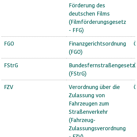
Förderung des
deutschen Films
(Filmförderungsgesetz
- FFG)
FGO
Finanzgerichtsordnung
Ö
(FGO)
FStrG
Bundesfernstraßengesetz
Ö
(FStrG)
FZV
Verordnung über die
Ö
Zulassung von
Fahrzeugen zum
Straßenverkehr
(Fahrzeug-
Zulassungsverordnung
- FZV)