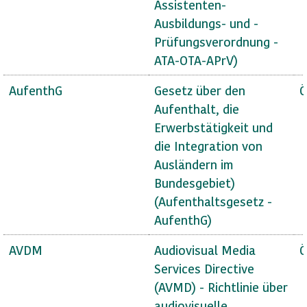
Assistenten-
Ausbildungs- und -
Prüfungsverordnung -
ATA-OTA-APrV)
AufenthG
Gesetz über den
Ö
Aufenthalt, die
Erwerbstätigkeit und
die Integration von
Ausländern im
Bundesgebiet)
(Aufenthaltsgesetz -
AufenthG)
AVDM
Audiovisual Media
Ö
Services Directive
(AVMD) - Richtlinie über
audiovisuelle