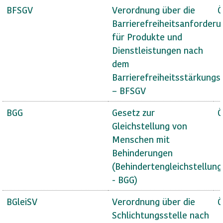
BFSGV
Verordnung über die
Ö
Barrierefreiheitsanforder
für Produkte und
Dienstleistungen nach
dem
Barrierefreiheitsstärkungs
– BFSGV
BGG
Gesetz zur
Ö
Gleichstellung von
Menschen mit
Behinderungen
(Behindertengleichstellun
- BGG)
BGleiSV
Verordnung über die
Ö
Schlichtungsstelle nach