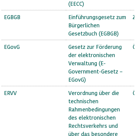
(EECC)
EGBGB
Einführungsgesetz zum
Z
Bürgerlichen
Gesetzbuch (EGBGB)
EGovG
Gesetz zur Förderung
Ö
der elektronischen
Verwaltung (E-
Government-Gesetz –
EGovG)
ERVV
Verordnung über die
Ö
technischen
Rahmenbedingungen
des elektronischen
Rechtsverkehrs und
über das besondere