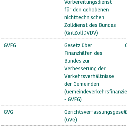
Vorbereitungsdienst
für den gehobenen
nichttechnischen
Zolldienst des Bundes
(GntZollDVDV)
GVFG
Gesetz über
Ö
Finanzhilfen des
Bundes zur
Verbesserung der
Verkehrsverhältnisse
der Gemeinden
(Gemeindeverkehrsfinanzie
- GVFG)
GVG
Gerichtsverfassungsgeset
Ö
(GVG)