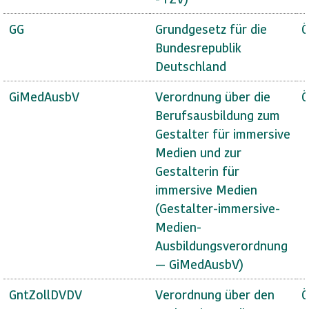
GG
Grundgesetz für die
Ö
Bundesrepublik
Deutschland
GiMedAusbV
Verordnung über die
Ö
Berufsausbildung zum
Gestalter für immersive
Medien und zur
Gestalterin für
immersive Medien
(Gestalter-immersive-
Medien-
Ausbildungsverordnung
— GiMedAusbV)
GntZollDVDV
Verordnung über den
Ö