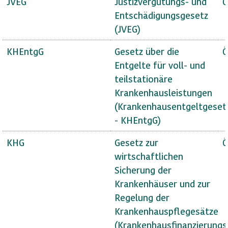
JVEG
Justizvergütungs- und
Ö
Entschädigungsgesetz
(JVEG)
KHEntgG
Gesetz über die
Ö
Entgelte für voll- und
teilstationäre
Krankenhausleistungen
(Krankenhausentgeltgeset
- KHEntgG)
KHG
Gesetz zur
Ö
wirtschaftlichen
Sicherung der
Krankenhäuser und zur
Regelung der
Krankenhauspflegesätze
(Krankenhausfinanzierungs