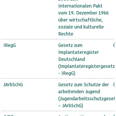
Internationalen Pakt
vom 19. Dezember 1966
über wirtschaftliche,
soziale und kulturelle
Rechte
IRegG
Gesetz zum
Ö
Implantateregister
Deutschland
(Implantateregistergesetz
- IRegG)
JArbSchG
Gesetz zum Schutze der
Ö
arbeitenden Jugend
(Jugendarbeitsschutzgeset
– JArbSchG)