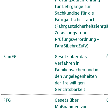
für Lehrgänge für
Sachkundige für die
Fahrgastschifffahrt
(Fahrgastsicherheitslehrg
Zulassungs- und
Prüfungsverordnung –
FahrSiLehrgZulV)
FamFG
Gesetz über das
Ö
Verfahren in
Familiensachen und in
den Angelegenheiten
der freiwilligen
Gerichtsbarkeit
FFG
Gesetz über
Ö
Maßnahmen zur