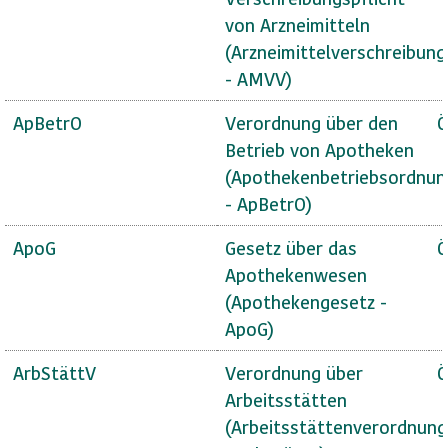
von Arzneimitteln
(Arzneimittelverschreibun
- AMVV)
ApBetrO
Verordnung über den
Ö
Betrieb von Apotheken
(Apothekenbetriebsordnun
- ApBetrO)
ApoG
Gesetz über das
Ö
Apothekenwesen
(Apothekengesetz -
ApoG)
ArbStättV
Verordnung über
Ö
Arbeitsstätten
(Arbeitsstättenverordnung