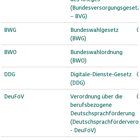
(Bundesversorgungsgesetz
– BVG)
BWG
Bundeswahlgesetz
Ö
(BWG)
BWO
Bundeswahlordnung
(BWO)
DDG
Digitale-Dienste-Gesetz
Ö
(DDG)
DeuFöV
Verordnung über die
Ö
berufsbezogene
Deutschsprachförderung
(Deutschsprachfördervero
- DeuFöV)