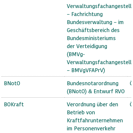
Verwaltungsfachangestell
– Fachrichtung
Bundesverwaltung – im
Geschäftsbereich des
Bundesministeriums
der Verteidigung
(BMVg-
Verwaltungsfachangestell
– BMVgVFAPrV)
BNotO
Bundesnotarordnung
Ö
(BNotO) & Entwurf RVO
BOKraft
Verordnung über den
Ö
Betrieb von
Kraftfahrunternehmen
im Personenverkehr