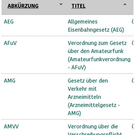
ABKÜRZUNG
TITEL
AEG
Allgemeines
Ö
Eisenbahngesetz (AEG)
AFuV
Verordnung zum Gesetz
Ö
über den Amateurfunk
(Amateurfunkverordnung
- AFuV)
AMG
Gesetz über den
Ö
Verkehr mit
Arzneimitteln
(Arzneimittelgesetz -
AMG)
AMVV
Verordnung über die
Ö
Verschreibungspflicht