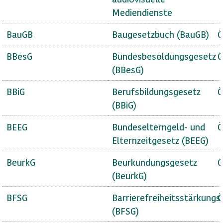
Mediendienste
BauGB
Baugesetzbuch (BauGB)
Ö
BBesG
Bundesbesoldungsgesetz
Ö
(BBesG)
BBiG
Berufsbildungsgesetz
Ö
(BBiG)
BEEG
Bundeselterngeld- und
Ö
Elternzeitgesetz (BEEG)
BeurkG
Beurkundungsgesetz
Ö
(BeurkG)
BFSG
Barrierefreiheitsstärkungs
Ö
(BFSG)