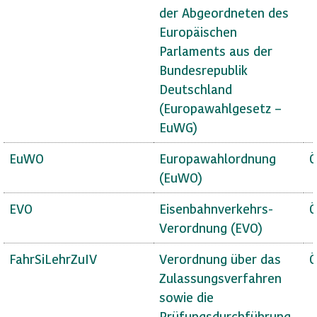
der Abgeordneten des
Europäischen
Parlaments aus der
Bundesrepublik
Deutschland
(Europawahlgesetz –
EuWG)
EuWO
Europawahlordnung
Ö
(EuWO)
EVO
Eisenbahnverkehrs-
Ö
Verordnung (EVO)
FahrSiLehrZuIV
Verordnung über das
Ö
Zulassungsverfahren
sowie die
Prüfungsdurchführung