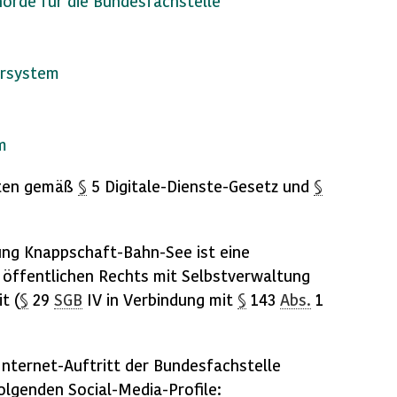
örde für die Bundesfachstelle
r­sys­tem
m
hten gemäß
§
5 Digitale-Dienste-Gesetz und
§
ng Knappschaft-Bahn-See ist eine
 öffentlichen Rechts mit Selbstverwaltung
t (
§
29
SGB
IV in Verbindung mit
§
143
Abs.
1
Internet-Auftritt der Bundesfachstelle
folgenden
Social-Media
-Profile: