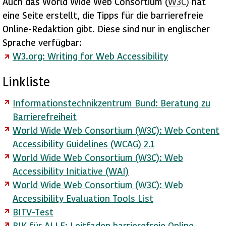
Auch das
World Wide Web Consortium
(
W3C)
hat
eine Seite erstellt, die Tipps für die barrierefreie
Online-Redaktion gibt. Diese sind nur in englischer
Sprache verfügbar:
W3.org:
Writing for Web Accessibility
Linkliste
Informationstechnikzentrum Bund: Beratung zu
Barrierefreiheit
World Wide Web Consortium
(W3C):
Web Content
Accessibility Guidelines
(WCAG) 2.1
World Wide Web Consortium
(W3C):
Web
Accessibility
Initiative
(WAI)
World Wide Web Consortium (W3C): Web
Accessibility Evaluation Tools List
BITV-Test
BIK für ALLE: Leitfaden barrierefreie Online-