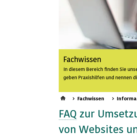
Fachwissen
In diesem Bereich finden Sie un
geben Praxishilfen und nennen d
Fachwissen
Informa
FAQ
zur Umsetz
von
Websites
un