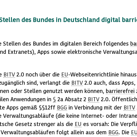
Stellen des Bundes in Deutschland digital
barri
 Stellen des Bundes im digitalen Bereich folgendes
ba
und Extranets),
Apps
sowie elektronische Verwaltungsa
ue
BITV
2.0 noch über die
EU
-Webseitenrichtlinie hinaus
 zugänglich sind, verlangt die
BITV
2.0 auch, dass
Apps
,
onen oder Stellen genutzt werden können,
barrierefrei
obilen Anwendungen in
§
2a Absatz 2
BITV
2.0. Öffentlic
ete
Apps
gemäß §§12ff
BGG
in Verbindung mit der
BITV
 Verwaltungsabläufe (die keine Internet- oder Intrane
tsche Gesetz strenger als die
EU
es vorsah: Die Verpfl
 Verwaltungsabläufen folgt allein aus dem
BGG
. Die
E