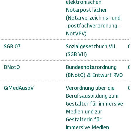
elektronischen
Notarpostfächer
(Notarverzeichnis- und
-postfachverordnung -
NotVPV)
SGB 07
Sozialgesetzbuch VII
Ö
(SGB VII)
BNotO
Bundesnotarordnung
Ö
(BNotO) & Entwurf RVO
GiMedAusbV
Verordnung über die
Ö
Berufsausbildung zum
Gestalter für immersive
Medien und zur
Gestalterin für
immersive Medien