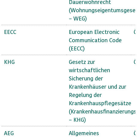
Dauerwohnrecht
(Wohnungseigentumsgese
– WEG)
EECC
European Electronic
Ö
Communication Code
(EECC)
KHG
Gesetz zur
Ö
wirtschaftlichen
Sicherung der
Krankenhäuser und zur
Regelung der
Krankenhauspflegesätze
(Krankenhausfinanzierungs
– KHG)
AEG
Allgemeines
Ö