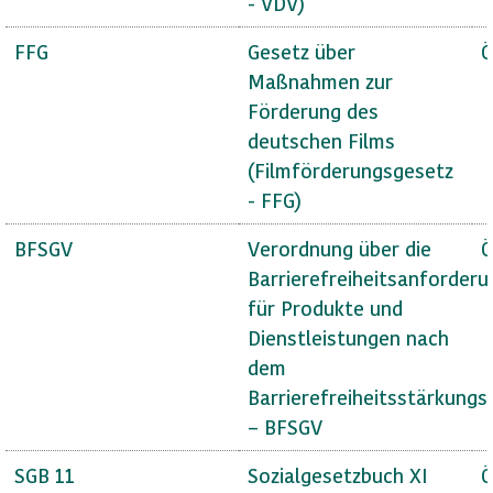
- VDV)
FFG
Gesetz über
Ö
Maßnahmen zur
Förderung des
deutschen Films
(Filmförderungsgesetz
- FFG)
BFSGV
Verordnung über die
Ö
Barrierefreiheitsanforder
für Produkte und
Dienstleistungen nach
dem
Barrierefreiheitsstärkungs
– BFSGV
SGB 11
Sozialgesetzbuch XI
Ö