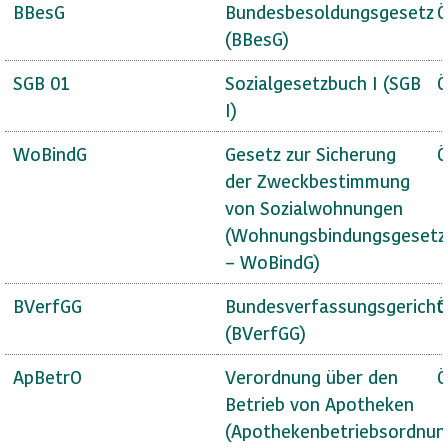
BBesG
Bundesbesoldungsgesetz
Ö
(BBesG)
SGB 01
Sozialgesetzbuch I (SGB
Ö
I)
WoBindG
Gesetz zur Sicherung
Ö
der Zweckbestimmung
von Sozialwohnungen
(Wohnungsbindungsgesetz
– WoBindG)
BVerfGG
Bundesverfassungsgericht
Ö
(BVerfGG)
ApBetrO
Verordnung über den
Ö
Betrieb von Apotheken
(Apothekenbetriebsordnun