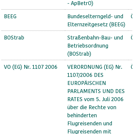
- ApBetrO)
BEEG
Bundeselterngeld- und
Ö
Elternzeitgesetz (BEEG)
BOStrab
Straßenbahn-Bau- und
Ö
Betriebsordnung
(BOStrab)
VO (EG) Nr. 1107 2006
VERORDNUNG (EG) Nr.
Ö
1107/2006 DES
EUROPÄISCHEN
PARLAMENTS UND DES
RATES vom 5. Juli 2006
über die Rechte von
behinderten
Flugreisenden und
Flugreisenden mit