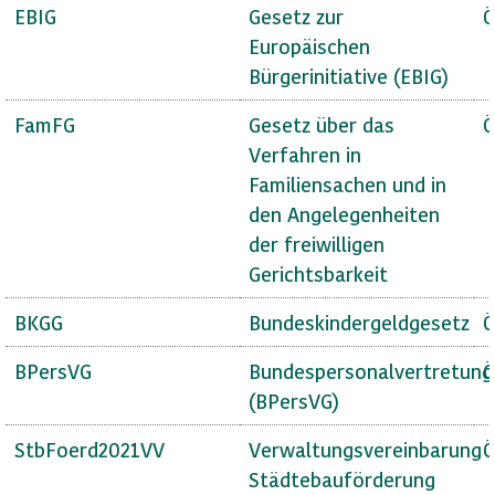
EBIG
Gesetz zur
Ö
Europäischen
Bürgerinitiative (EBIG)
FamFG
Gesetz über das
Ö
Verfahren in
Familiensachen und in
den Angelegenheiten
der freiwilligen
Gerichtsbarkeit
BKGG
Bundeskindergeldgesetz
Ö
BPersVG
Bundespersonalvertretung
Ö
(BPersVG)
StbFoerd2021VV
Verwaltungsvereinbarung
Ö
Städtebauförderung