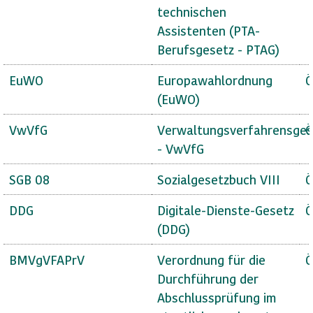
technischen
Assistenten (PTA-
Berufsgesetz - PTAG)
EuWO
Europawahlordnung
Ö
(EuWO)
VwVfG
Verwaltungsverfahrensges
Ö
- VwVfG
SGB 08
Sozialgesetzbuch VIII
Ö
DDG
Digitale-Dienste-Gesetz
Ö
(DDG)
BMVgVFAPrV
Verordnung für die
Ö
Durchführung der
Abschlussprüfung im