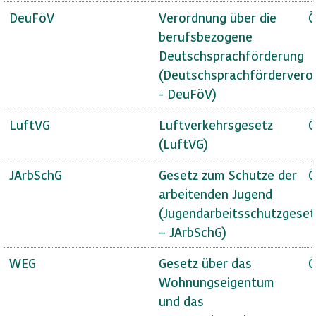
DeuFöV
Verordnung über die
Ö
berufsbezogene
Deutschsprachförderung
(Deutschsprachfördervero
- DeuFöV)
LuftVG
Luftverkehrsgesetz
Ö
(LuftVG)
JArbSchG
Gesetz zum Schutze der
Ö
arbeitenden Jugend
(Jugendarbeitsschutzgeset
– JArbSchG)
WEG
Gesetz über das
Ö
Wohnungseigentum
und das