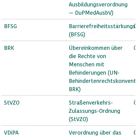
Ausbildungsverordnung
— DuPMedAusbV)
BFSG
Barrierefreiheitsstärkungs
Ö
(BFSG)
BRK
Übereinkommen über
Ö
die Rechte von
Menschen mit
Behinderungen (UN-
Behindertenrechtskonvent
BRK)
StVZO
Straßenverkehrs-
Ö
Zulassungs-Ordnung
(StVZO)
VDiPA
Verordnung über das
Ö