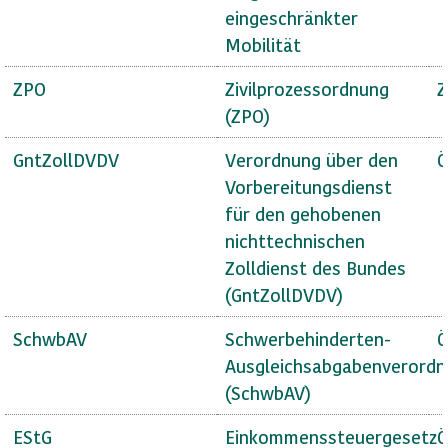
eingeschränkter
Mobilität
ZPO
Zivilprozessordnung
Z
(ZPO)
GntZollDVDV
Verordnung über den
Ö
Vorbereitungsdienst
für den gehobenen
nichttechnischen
Zolldienst des Bundes
(GntZollDVDV)
SchwbAV
Schwerbehinderten-
Ö
Ausgleichsabgabenverord
(SchwbAV)
EStG
Einkommenssteuergesetz
Ö