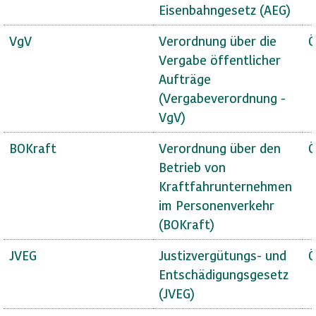
Eisenbahngesetz (AEG)
VgV
Verordnung über die
Ö
Vergabe öffentlicher
Aufträge
(Vergabeverordnung -
VgV)
BOKraft
Verordnung über den
Ö
Betrieb von
Kraftfahrunternehmen
im Personenverkehr
(BOKraft)
JVEG
Justizvergütungs- und
Ö
Entschädigungsgesetz
(JVEG)