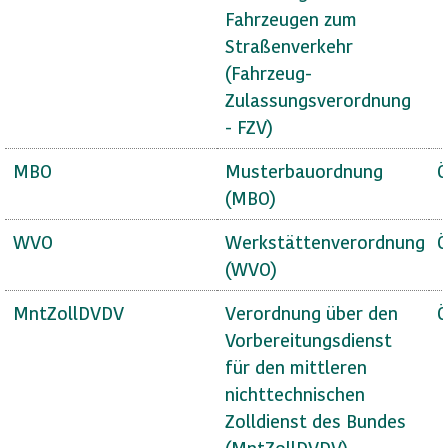
Fahrzeugen zum
Straßenverkehr
(Fahrzeug-
Zulassungsverordnung
- FZV)
MBO
Musterbauordnung
Ö
(MBO)
WVO
Werkstättenverordnung
Ö
(WVO)
MntZollDVDV
Verordnung über den
Ö
Vorbereitungsdienst
für den mittleren
nichttechnischen
Zolldienst des Bundes
(MntZollDVDV)