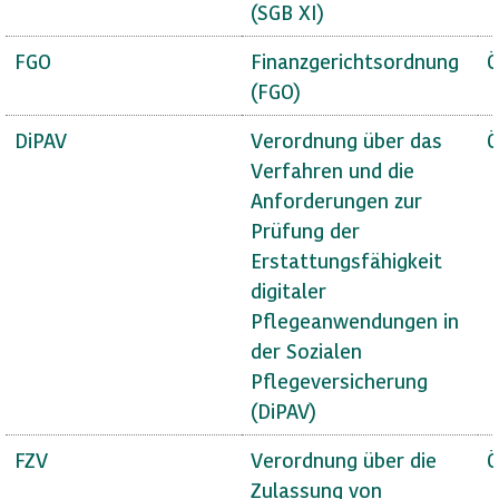
(SGB XI)
FGO
Finanzgerichtsordnung
Ö
(FGO)
DiPAV
Verordnung über das
Ö
Verfahren und die
Anforderungen zur
Prüfung der
Erstattungsfähigkeit
digitaler
Pflegeanwendungen in
der Sozialen
Pflegeversicherung
(DiPAV)
FZV
Verordnung über die
Ö
Zulassung von