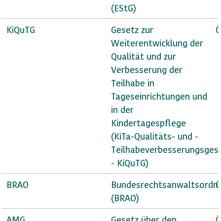
(EStG)
KiQuTG
Gesetz zur
Ö
Weiterentwicklung der
Qualität und zur
Verbesserung der
Teilhabe in
Tageseinrichtungen und
in der
Kindertagespflege
(KiTa-Qualitäts- und -
Teilhabeverbesserungsges
- KiQuTG)
BRAO
Bundesrechtsanwaltsordn
Ö
(BRAO)
AMG
Gesetz über den
Ö