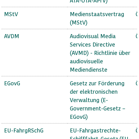
ATA-OTA-APrV)
MStV
Medienstaatsvertrag
Ö
(MStV)
AVDM
Audiovisual Media
Ö
Services Directive
(AVMD) - Richtlinie über
audiovisuelle
Mediendienste
EGovG
Gesetz zur Förderung
Ö
der elektronischen
Verwaltung (E-
Government-Gesetz –
EGovG)
EU-FahrgRSchG
EU-Fahrgastrechte-
Ö
Schifffahrt-Gesetz (EU-