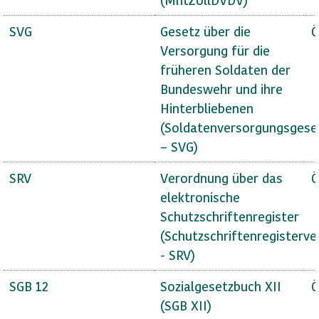
SVG
Gesetz über die
Ö
Versorgung für die
früheren Soldaten der
Bundeswehr und ihre
Hinterbliebenen
(Soldatenversorgungsgese
– SVG)
SRV
Verordnung über das
Ö
elektronische
Schutzschriftenregister
(Schutzschriftenregisterv
- SRV)
SGB 12
Sozialgesetzbuch XII
Ö
(SGB XII)