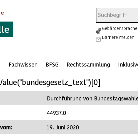
Gebärdensprache
Barriere melden
e
Fachwissen
BFSG
Rechtssammlung
Inklusi
Value("bundesgesetz_text")[0]
Durchführung von Bundestagswahl
44937.0
 vom:
19. Juni 2020