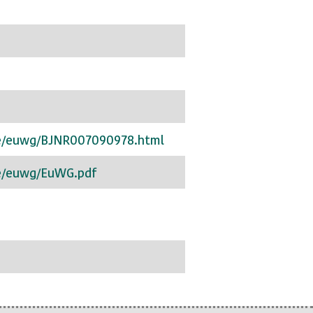
de/euwg/BJNR007090978.html
de/euwg/EuWG.pdf