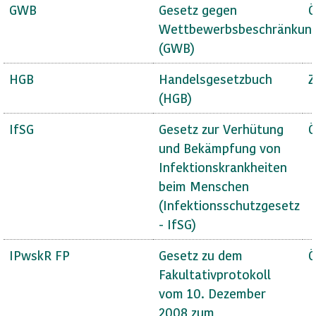
GWB
Gesetz gegen
Ö
Wettbewerbsbeschränkun
(GWB)
HGB
Handelsgesetzbuch
Z
(HGB)
IfSG
Gesetz zur Verhütung
Ö
und Bekämpfung von
Infektionskrankheiten
beim Menschen
(Infektionsschutzgesetz
- IfSG)
IPwskR FP
Gesetz zu dem
Ö
Fakultativprotokoll
vom 10. Dezember
2008 zum