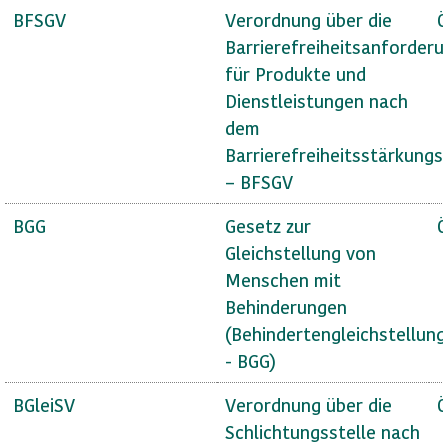
BFSGV
Verordnung über die
Ö
Barrierefreiheitsanforder
für Produkte und
Dienstleistungen nach
dem
Barrierefreiheitsstärkungs
– BFSGV
BGG
Gesetz zur
Ö
Gleichstellung von
Menschen mit
Behinderungen
(Behindertengleichstellun
- BGG)
BGleiSV
Verordnung über die
Ö
Schlichtungsstelle nach