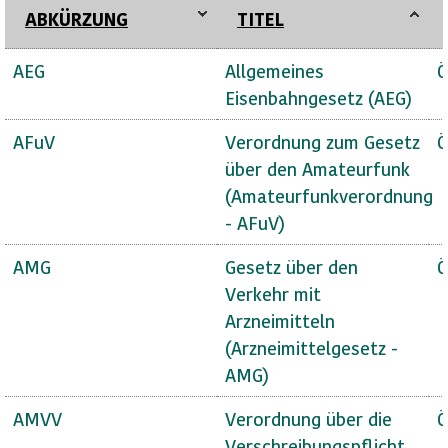
ABKÜRZUNG
TITEL
AEG
Allgemeines
Ö
Eisenbahngesetz (AEG)
AFuV
Verordnung zum Gesetz
Ö
über den Amateurfunk
(Amateurfunkverordnung
- AFuV)
AMG
Gesetz über den
Ö
Verkehr mit
Arzneimitteln
(Arzneimittelgesetz -
AMG)
AMVV
Verordnung über die
Ö
Verschreibungspflicht