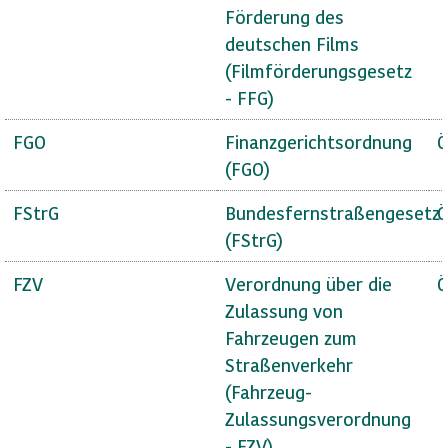
Förderung des
deutschen Films
(Filmförderungsgesetz
- FFG)
FGO
Finanzgerichtsordnung
Ö
(FGO)
FStrG
Bundesfernstraßengesetz
Ö
(FStrG)
FZV
Verordnung über die
Ö
Zulassung von
Fahrzeugen zum
Straßenverkehr
(Fahrzeug-
Zulassungsverordnung
- FZV)