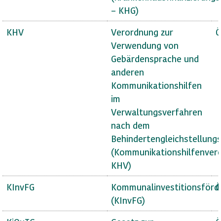
– KHG)
KHV
Verordnung zur
Ö
Verwendung von
Gebärdensprache und
anderen
Kommunikationshilfen
im
Verwaltungsverfahren
nach dem
Behindertengleichstellung
(Kommunikationshilfenver
KHV)
KInvFG
Kommunalinvestitionsförd
Ö
(KInvFG)