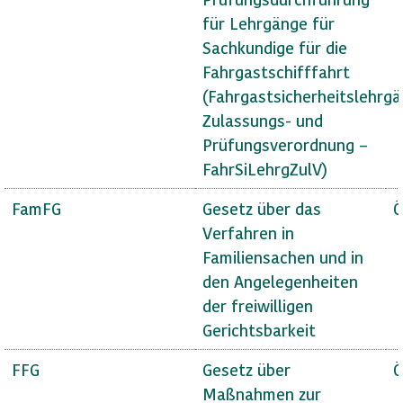
für Lehrgänge für
Sachkundige für die
Fahrgastschifffahrt
(Fahrgastsicherheitslehrg
Zulassungs- und
Prüfungsverordnung –
FahrSiLehrgZulV)
FamFG
Gesetz über das
Ö
Verfahren in
Familiensachen und in
den Angelegenheiten
der freiwilligen
Gerichtsbarkeit
FFG
Gesetz über
Ö
Maßnahmen zur