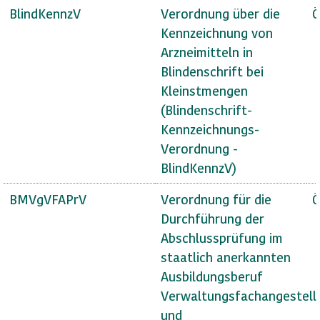
BlindKennzV
Verordnung über die
Ö
Kennzeichnung von
Arzneimitteln in
Blindenschrift bei
Kleinstmengen
(Blindenschrift-
Kennzeichnungs-
Verordnung -
BlindKennzV)
BMVgVFAPrV
Verordnung für die
Ö
Durchführung der
Abschlussprüfung im
staatlich anerkannten
Ausbildungsberuf
Verwaltungsfachangestell
und