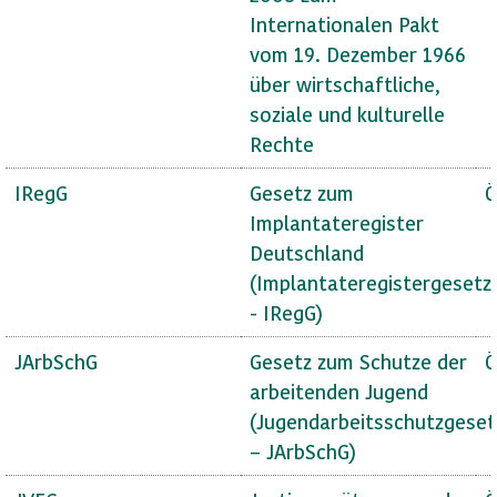
Internationalen Pakt
vom 19. Dezember 1966
über wirtschaftliche,
soziale und kulturelle
Rechte
IRegG
Gesetz zum
Ö
Implantateregister
Deutschland
(Implantateregistergesetz
- IRegG)
JArbSchG
Gesetz zum Schutze der
Ö
arbeitenden Jugend
(Jugendarbeitsschutzgeset
– JArbSchG)