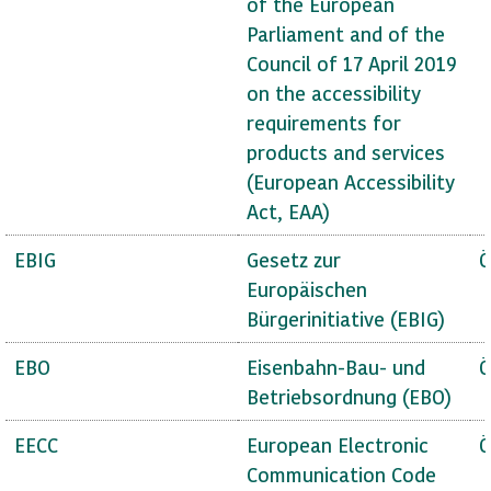
of the European
Parliament and of the
Council of 17 April 2019
on the accessibility
requirements for
products and services
(European Accessibility
Act, EAA)
EBIG
Gesetz zur
Ö
Europäischen
Bürgerinitiative (EBIG)
EBO
Eisenbahn-Bau- und
Ö
Betriebsordnung (EBO)
EECC
European Electronic
Ö
Communication Code