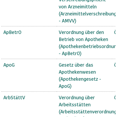
von Arzneimitteln
(Arzneimittelverschreibun
- AMVV)
ApBetrO
Verordnung über den
Ö
Betrieb von Apotheken
(Apothekenbetriebsordnun
- ApBetrO)
ApoG
Gesetz über das
Ö
Apothekenwesen
(Apothekengesetz -
ApoG)
ArbStättV
Verordnung über
Ö
Arbeitsstätten
(Arbeitsstättenverordnung