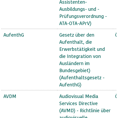
Assistenten-
Ausbildungs- und -
Prüfungsverordnung -
ATA-OTA-APrV)
AufenthG
Gesetz über den
Ö
Aufenthalt, die
Erwerbstätigkeit und
die Integration von
Ausländern im
Bundesgebiet)
(Aufenthaltsgesetz -
AufenthG)
AVDM
Audiovisual Media
Ö
Services Directive
(AVMD) - Richtlinie über
audiovisuelle