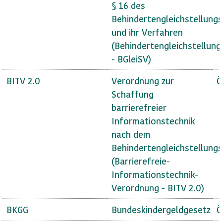
§ 16 des
Behindertengleichstellung
und ihr Verfahren
(Behindertengleichstellun
- BGleiSV)
BITV 2.0
Verordnung zur
Ö
Schaffung
barrierefreier
Informationstechnik
nach dem
Behindertengleichstellung
(Barrierefreie-
Informationstechnik-
Verordnung - BITV 2.0)
BKGG
Bundeskindergeldgesetz
Ö