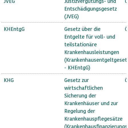
JVEG
Justizvergütungs- und
Ö
Entschädigungsgesetz
(JVEG)
KHEntgG
Gesetz über die
Ö
Entgelte für voll- und
teilstationäre
Krankenhausleistungen
(Krankenhausentgeltgeset
- KHEntgG)
KHG
Gesetz zur
Ö
wirtschaftlichen
Sicherung der
Krankenhäuser und zur
Regelung der
Krankenhauspflegesätze
(Krankenhausfinanzierungs