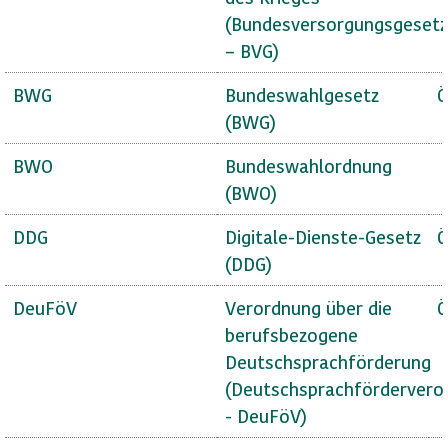
(Bundesversorgungsgesetz
– BVG)
BWG
Bundeswahlgesetz
Ö
(BWG)
BWO
Bundeswahlordnung
(BWO)
DDG
Digitale-Dienste-Gesetz
Ö
(DDG)
DeuFöV
Verordnung über die
Ö
berufsbezogene
Deutschsprachförderung
(Deutschsprachfördervero
- DeuFöV)