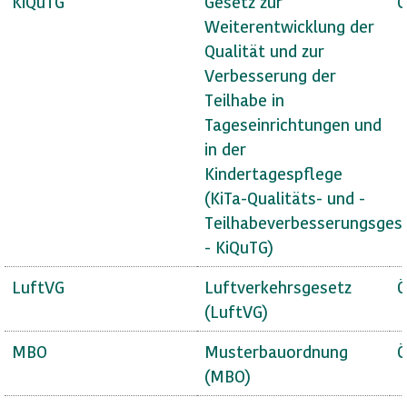
KiQuTG
Gesetz zur
Ö
Weiterentwicklung der
Qualität und zur
Verbesserung der
Teilhabe in
Tageseinrichtungen und
in der
Kindertagespflege
(KiTa-Qualitäts- und -
Teilhabeverbesserungsges
- KiQuTG)
LuftVG
Luftverkehrsgesetz
Ö
(LuftVG)
MBO
Musterbauordnung
Ö
(MBO)