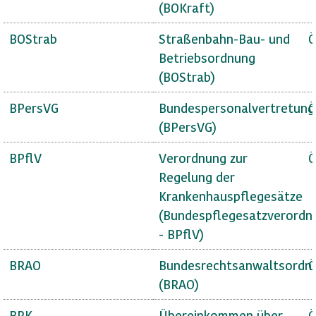
(BOKraft)
BOStrab
Straßenbahn-Bau- und
Ö
Betriebsordnung
(BOStrab)
BPersVG
Bundespersonalvertretung
Ö
(BPersVG)
BPflV
Verordnung zur
Ö
Regelung der
Krankenhauspflegesätze
(Bundespflegesatzverordn
- BPflV)
BRAO
Bundesrechtsanwaltsordn
Ö
(BRAO)
BRK
Übereinkommen über
Ö