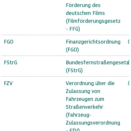
Förderung des
deutschen Films
(Filmförderungsgesetz
- FFG)
FGO
Finanzgerichtsordnung
Ö
(FGO)
FStrG
Bundesfernstraßengesetz
Ö
(FStrG)
FZV
Verordnung über die
Ö
Zulassung von
Fahrzeugen zum
Straßenverkehr
(Fahrzeug-
Zulassungsverordnung
- FZV)