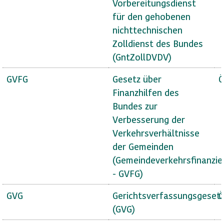
Vorbereitungsdienst
für den gehobenen
nichttechnischen
Zolldienst des Bundes
(GntZollDVDV)
GVFG
Gesetz über
Ö
Finanzhilfen des
Bundes zur
Verbesserung der
Verkehrsverhältnisse
der Gemeinden
(Gemeindeverkehrsfinanzie
- GVFG)
GVG
Gerichtsverfassungsgeset
Ö
(GVG)