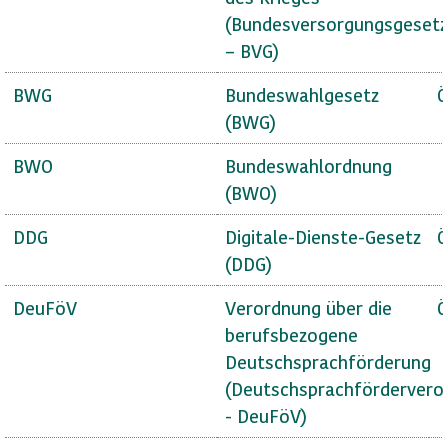
(Bundesversorgungsgesetz
– BVG)
BWG
Bundeswahlgesetz
Ö
(BWG)
BWO
Bundeswahlordnung
(BWO)
DDG
Digitale-Dienste-Gesetz
Ö
(DDG)
DeuFöV
Verordnung über die
Ö
berufsbezogene
Deutschsprachförderung
(Deutschsprachfördervero
- DeuFöV)