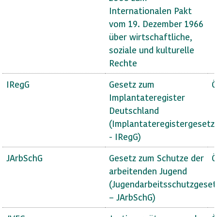
Internationalen Pakt
vom 19. Dezember 1966
über wirtschaftliche,
soziale und kulturelle
Rechte
IRegG
Gesetz zum
Ö
Implantateregister
Deutschland
(Implantateregistergesetz
- IRegG)
JArbSchG
Gesetz zum Schutze der
Ö
arbeitenden Jugend
(Jugendarbeitsschutzgeset
– JArbSchG)