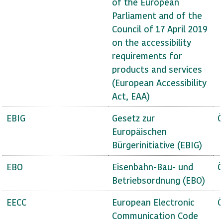
of the European
Parliament and of the
Council of 17 April 2019
on the accessibility
requirements for
products and services
(European Accessibility
Act, EAA)
EBIG
Gesetz zur
Ö
Europäischen
Bürgerinitiative (EBIG)
EBO
Eisenbahn-Bau- und
Ö
Betriebsordnung (EBO)
EECC
European Electronic
Ö
Communication Code