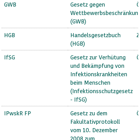
GWB
Gesetz gegen
Ö
Wettbewerbsbeschränkun
(GWB)
HGB
Handelsgesetzbuch
Z
(HGB)
IfSG
Gesetz zur Verhütung
Ö
und Bekämpfung von
Infektionskrankheiten
beim Menschen
(Infektionsschutzgesetz
- IfSG)
IPwskR FP
Gesetz zu dem
Ö
Fakultativprotokoll
vom 10. Dezember
2008 zum