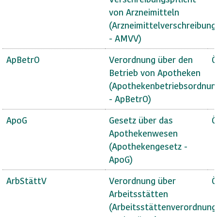
von Arzneimitteln
(Arzneimittelverschreibun
- AMVV)
ApBetrO
Verordnung über den
Ö
Betrieb von Apotheken
(Apothekenbetriebsordnun
- ApBetrO)
ApoG
Gesetz über das
Ö
Apothekenwesen
(Apothekengesetz -
ApoG)
ArbStättV
Verordnung über
Ö
Arbeitsstätten
(Arbeitsstättenverordnung