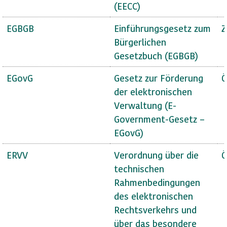
(EECC)
EGBGB
Einführungsgesetz zum
Z
Bürgerlichen
Gesetzbuch (EGBGB)
EGovG
Gesetz zur Förderung
Ö
der elektronischen
Verwaltung (E-
Government-Gesetz –
EGovG)
ERVV
Verordnung über die
Ö
technischen
Rahmenbedingungen
des elektronischen
Rechtsverkehrs und
über das besondere