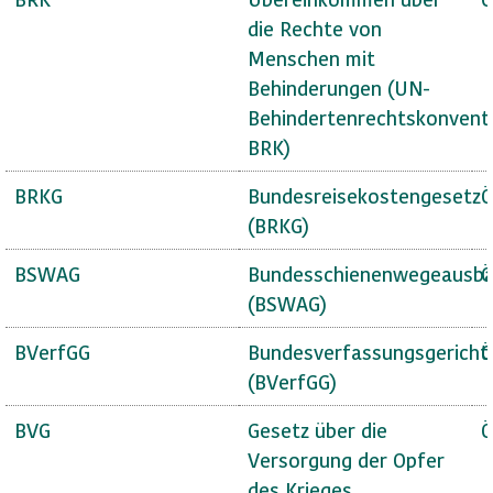
die Rechte von
Menschen mit
Behinderungen (UN-
Behindertenrechtskonvent
BRK)
BRKG
Bundesreisekostengesetz
Ö
(BRKG)
BSWAG
Bundesschienenwegeausba
Ö
(BSWAG)
BVerfGG
Bundesverfassungsgericht
Ö
(BVerfGG)
BVG
Gesetz über die
Ö
Versorgung der Opfer
des Krieges