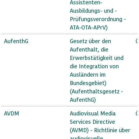
Assistenten-
Ausbildungs- und -
Prüfungsverordnung -
ATA-OTA-APrV)
AufenthG
Gesetz über den
Ö
Aufenthalt, die
Erwerbstätigkeit und
die Integration von
Ausländern im
Bundesgebiet)
(Aufenthaltsgesetz -
AufenthG)
AVDM
Audiovisual Media
Ö
Services Directive
(AVMD) - Richtlinie über
audiovisuelle