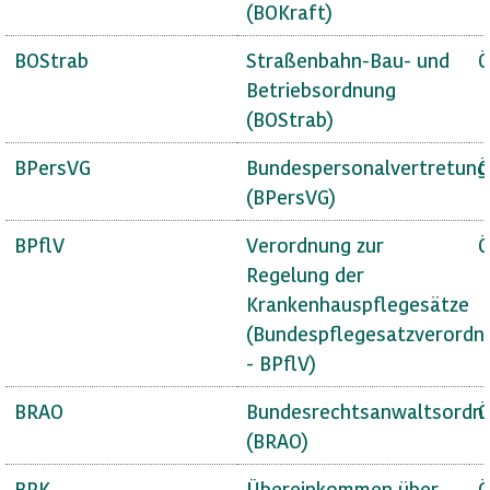
(BOKraft)
BOStrab
Straßenbahn-Bau- und
Ö
Betriebsordnung
(BOStrab)
BPersVG
Bundespersonalvertretung
Ö
(BPersVG)
BPflV
Verordnung zur
Ö
Regelung der
Krankenhauspflegesätze
(Bundespflegesatzverordn
- BPflV)
BRAO
Bundesrechtsanwaltsordn
Ö
(BRAO)
BRK
Übereinkommen über
Ö