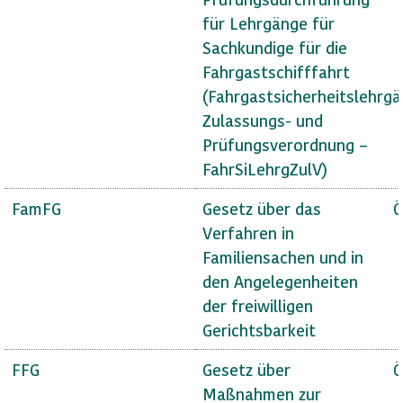
für Lehrgänge für
Sachkundige für die
Fahrgastschifffahrt
(Fahrgastsicherheitslehrg
Zulassungs- und
Prüfungsverordnung –
FahrSiLehrgZulV)
FamFG
Gesetz über das
Ö
Verfahren in
Familiensachen und in
den Angelegenheiten
der freiwilligen
Gerichtsbarkeit
FFG
Gesetz über
Ö
Maßnahmen zur