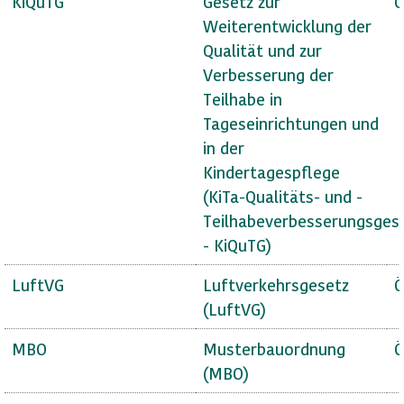
KiQuTG
Gesetz zur
Ö
Weiterentwicklung der
Qualität und zur
Verbesserung der
Teilhabe in
Tageseinrichtungen und
in der
Kindertagespflege
(KiTa-Qualitäts- und -
Teilhabeverbesserungsges
- KiQuTG)
LuftVG
Luftverkehrsgesetz
Ö
(LuftVG)
MBO
Musterbauordnung
Ö
(MBO)