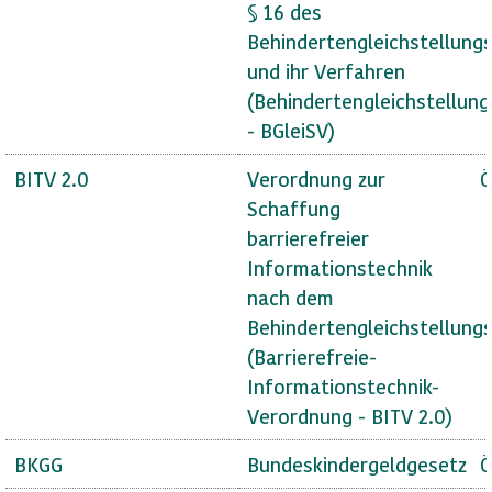
§ 16 des
Behindertengleichstellung
und ihr Verfahren
(Behindertengleichstellun
- BGleiSV)
BITV 2.0
Verordnung zur
Ö
Schaffung
barrierefreier
Informationstechnik
nach dem
Behindertengleichstellung
(Barrierefreie-
Informationstechnik-
Verordnung - BITV 2.0)
BKGG
Bundeskindergeldgesetz
Ö