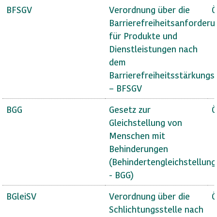
BFSGV
Verordnung über die
Ö
Barrierefreiheitsanforder
für Produkte und
Dienstleistungen nach
dem
Barrierefreiheitsstärkungs
– BFSGV
BGG
Gesetz zur
Ö
Gleichstellung von
Menschen mit
Behinderungen
(Behindertengleichstellun
- BGG)
BGleiSV
Verordnung über die
Ö
Schlichtungsstelle nach