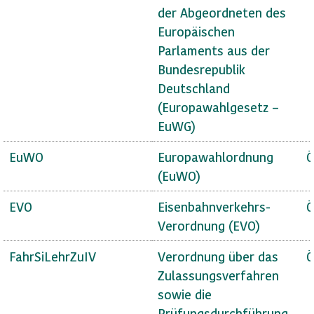
der Abgeordneten des
Europäischen
Parlaments aus der
Bundesrepublik
Deutschland
(Europawahlgesetz –
EuWG)
EuWO
Europawahlordnung
Ö
(EuWO)
EVO
Eisenbahnverkehrs-
Ö
Verordnung (EVO)
FahrSiLehrZuIV
Verordnung über das
Ö
Zulassungsverfahren
sowie die
Prüfungsdurchführung