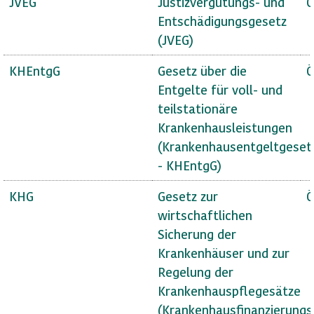
JVEG
Justizvergütungs- und
Ö
Entschädigungsgesetz
(JVEG)
KHEntgG
Gesetz über die
Ö
Entgelte für voll- und
teilstationäre
Krankenhausleistungen
(Krankenhausentgeltgeset
- KHEntgG)
KHG
Gesetz zur
Ö
wirtschaftlichen
Sicherung der
Krankenhäuser und zur
Regelung der
Krankenhauspflegesätze
(Krankenhausfinanzierungs