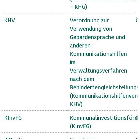
– KHG)
KHV
Verordnung zur
Ö
Verwendung von
Gebärdensprache und
anderen
Kommunikationshilfen
im
Verwaltungsverfahren
nach dem
Behindertengleichstellung
(Kommunikationshilfenver
KHV)
KInvFG
Kommunalinvestitionsförd
Ö
(KInvFG)