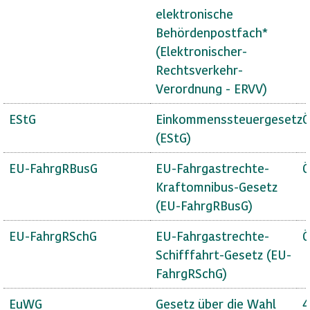
elektronische
Behördenpostfach*
(Elektronischer-
Rechtsverkehr-
Verordnung - ERVV)
EStG
Einkommenssteuergesetz
Ö
(EStG)
EU-FahrgRBusG
EU-Fahrgastrechte-
Ö
Kraftomnibus-Gesetz
(EU-FahrgRBusG)
EU-FahrgRSchG
EU-Fahrgastrechte-
Ö
Schifffahrt-Gesetz (EU-
FahrgRSchG)
EuWG
Gesetz über die Wahl
4