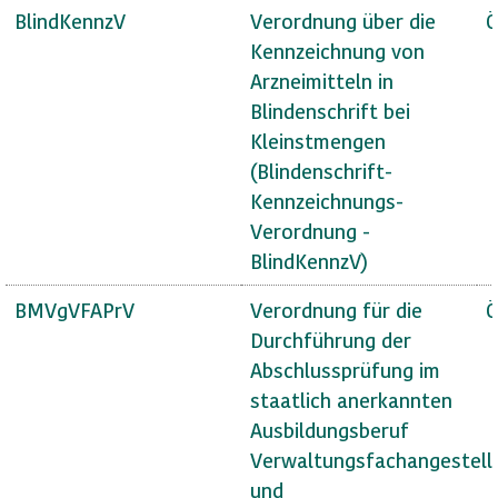
BlindKennzV
Verordnung über die
Ö
Kennzeichnung von
Arzneimitteln in
Blindenschrift bei
Kleinstmengen
(Blindenschrift-
Kennzeichnungs-
Verordnung -
BlindKennzV)
BMVgVFAPrV
Verordnung für die
Ö
Durchführung der
Abschlussprüfung im
staatlich anerkannten
Ausbildungsberuf
Verwaltungsfachangestell
und