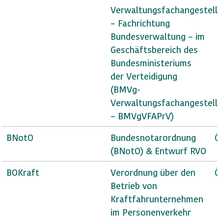
Verwaltungsfachangestell
– Fachrichtung
Bundesverwaltung – im
Geschäftsbereich des
Bundesministeriums
der Verteidigung
(BMVg-
Verwaltungsfachangestell
– BMVgVFAPrV)
BNotO
Bundesnotarordnung
Ö
(BNotO) & Entwurf RVO
BOKraft
Verordnung über den
Ö
Betrieb von
Kraftfahrunternehmen
im Personenverkehr