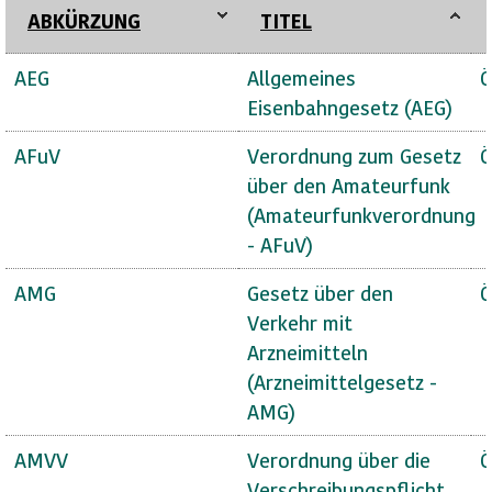
ABKÜRZUNG
TITEL
AEG
Allgemeines
Ö
Eisenbahngesetz (AEG)
AFuV
Verordnung zum Gesetz
Ö
über den Amateurfunk
(Amateurfunkverordnung
- AFuV)
AMG
Gesetz über den
Ö
Verkehr mit
Arzneimitteln
(Arzneimittelgesetz -
AMG)
AMVV
Verordnung über die
Ö
Verschreibungspflicht