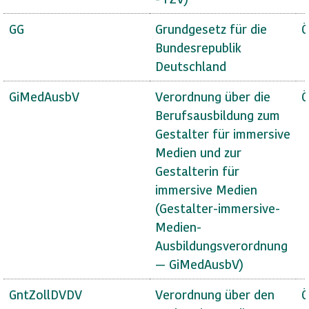
GG
Grundgesetz für die
Ö
Bundesrepublik
Deutschland
GiMedAusbV
Verordnung über die
Ö
Berufsausbildung zum
Gestalter für immersive
Medien und zur
Gestalterin für
immersive Medien
(Gestalter-immersive-
Medien-
Ausbildungsverordnung
— GiMedAusbV)
GntZollDVDV
Verordnung über den
Ö