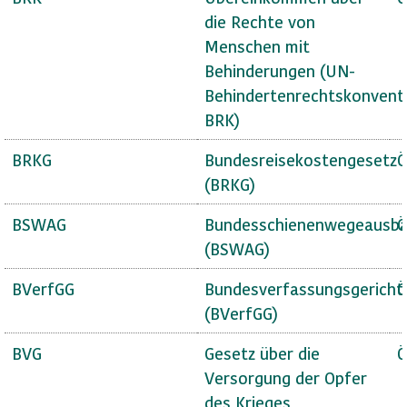
die Rechte von
Menschen mit
Behinderungen (UN-
Behindertenrechtskonvent
BRK)
BRKG
Bundesreisekostengesetz
Ö
(BRKG)
BSWAG
Bundesschienenwegeausba
Ö
(BSWAG)
BVerfGG
Bundesverfassungsgericht
Ö
(BVerfGG)
BVG
Gesetz über die
Ö
Versorgung der Opfer
des Krieges