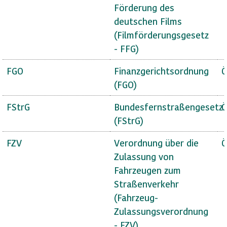
Förderung des
deutschen Films
(Filmförderungsgesetz
- FFG)
FGO
Finanzgerichtsordnung
Ö
(FGO)
FStrG
Bundesfernstraßengesetz
Ö
(FStrG)
FZV
Verordnung über die
Ö
Zulassung von
Fahrzeugen zum
Straßenverkehr
(Fahrzeug-
Zulassungsverordnung
- FZV)