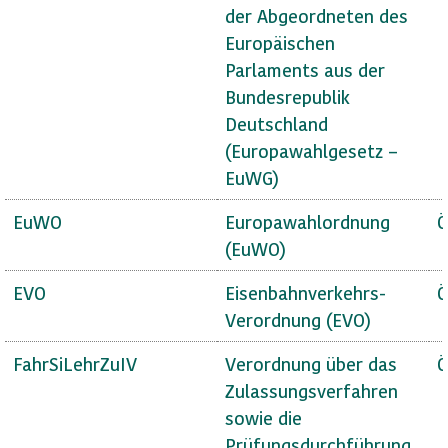
der Abgeordneten des
Europäischen
Parlaments aus der
Bundesrepublik
Deutschland
(Europawahlgesetz –
EuWG)
EuWO
Europawahlordnung
Ö
(EuWO)
EVO
Eisenbahnverkehrs-
Ö
Verordnung (EVO)
FahrSiLehrZuIV
Verordnung über das
Ö
Zulassungsverfahren
sowie die
Prüfungsdurchführung