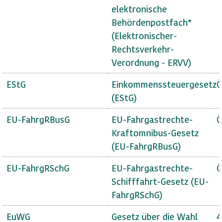
elektronische
Behördenpostfach*
(Elektronischer-
Rechtsverkehr-
Verordnung - ERVV)
EStG
Einkommenssteuergesetz
Ö
(EStG)
EU-FahrgRBusG
EU-Fahrgastrechte-
Ö
Kraftomnibus-Gesetz
(EU-FahrgRBusG)
EU-FahrgRSchG
EU-Fahrgastrechte-
Ö
Schifffahrt-Gesetz (EU-
FahrgRSchG)
EuWG
Gesetz über die Wahl
4