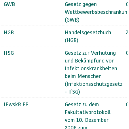
GWB
Gesetz gegen
Ö
Wettbewerbsbeschränkun
(GWB)
HGB
Handelsgesetzbuch
Z
(HGB)
IfSG
Gesetz zur Verhütung
Ö
und Bekämpfung von
Infektionskrankheiten
beim Menschen
(Infektionsschutzgesetz
- IfSG)
IPwskR FP
Gesetz zu dem
Ö
Fakultativprotokoll
vom 10. Dezember
2008 zum