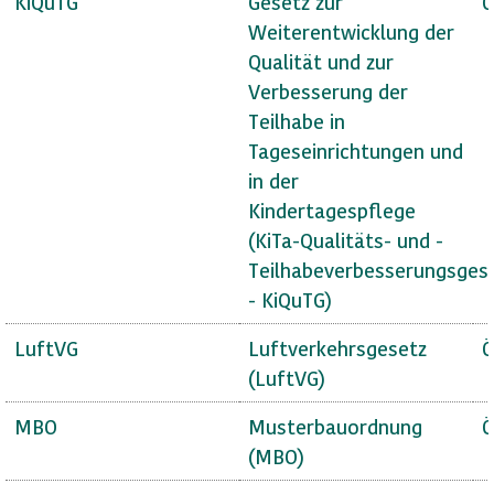
KiQuTG
Gesetz zur
Ö
Weiterentwicklung der
Qualität und zur
Verbesserung der
Teilhabe in
Tageseinrichtungen und
in der
Kindertagespflege
(KiTa-Qualitäts- und -
Teilhabeverbesserungsges
- KiQuTG)
LuftVG
Luftverkehrsgesetz
Ö
(LuftVG)
MBO
Musterbauordnung
Ö
(MBO)