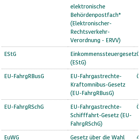
elektronische
Behördenpostfach*
(Elektronischer-
Rechtsverkehr-
Verordnung - ERVV)
EStG
Einkommenssteuergesetz
Ö
(EStG)
EU-FahrgRBusG
EU-Fahrgastrechte-
Ö
Kraftomnibus-Gesetz
(EU-FahrgRBusG)
EU-FahrgRSchG
EU-Fahrgastrechte-
Ö
Schifffahrt-Gesetz (EU-
FahrgRSchG)
EuWG
Gesetz über die Wahl
4