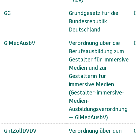
GG
Grundgesetz für die
Ö
Bundesrepublik
Deutschland
GiMedAusbV
Verordnung über die
Ö
Berufsausbildung zum
Gestalter für immersive
Medien und zur
Gestalterin für
immersive Medien
(Gestalter-immersive-
Medien-
Ausbildungsverordnung
— GiMedAusbV)
GntZollDVDV
Verordnung über den
Ö