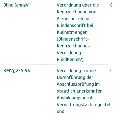
BlindKennzV
Verordnung über die
Ö
Kennzeichnung von
Arzneimitteln in
Blindenschrift bei
Kleinstmengen
(Blindenschrift-
Kennzeichnungs-
Verordnung -
BlindKennzV)
BMVgVFAPrV
Verordnung für die
Ö
Durchführung der
Abschlussprüfung im
staatlich anerkannten
Ausbildungsberuf
Verwaltungsfachangestell
und