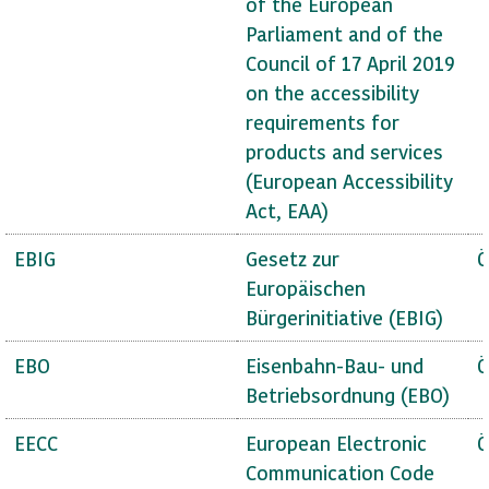
of the European
Parliament and of the
Council of 17 April 2019
on the accessibility
requirements for
products and services
(European Accessibility
Act, EAA)
EBIG
Gesetz zur
Ö
Europäischen
Bürgerinitiative (EBIG)
EBO
Eisenbahn-Bau- und
Ö
Betriebsordnung (EBO)
EECC
European Electronic
Ö
Communication Code