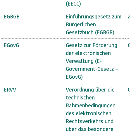
(EECC)
EGBGB
Einführungsgesetz zum
Z
Bürgerlichen
Gesetzbuch (EGBGB)
EGovG
Gesetz zur Förderung
Ö
der elektronischen
Verwaltung (E-
Government-Gesetz –
EGovG)
ERVV
Verordnung über die
Ö
technischen
Rahmenbedingungen
des elektronischen
Rechtsverkehrs und
über das besondere