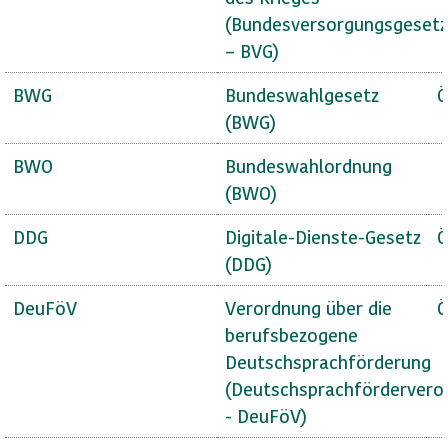
(Bundesversorgungsgesetz
– BVG)
BWG
Bundeswahlgesetz
Ö
(BWG)
BWO
Bundeswahlordnung
(BWO)
DDG
Digitale-Dienste-Gesetz
Ö
(DDG)
DeuFöV
Verordnung über die
Ö
berufsbezogene
Deutschsprachförderung
(Deutschsprachfördervero
- DeuFöV)