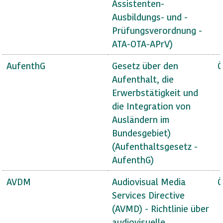
Assistenten-
Ausbildungs- und -
Prüfungsverordnung -
ATA-OTA-APrV)
AufenthG
Gesetz über den
Ö
Aufenthalt, die
Erwerbstätigkeit und
die Integration von
Ausländern im
Bundesgebiet)
(Aufenthaltsgesetz -
AufenthG)
AVDM
Audiovisual Media
Ö
Services Directive
(AVMD) - Richtlinie über
audiovisuelle