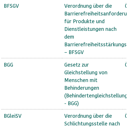
BFSGV
Verordnung über die
Ö
Barrierefreiheitsanforder
für Produkte und
Dienstleistungen nach
dem
Barrierefreiheitsstärkungs
– BFSGV
BGG
Gesetz zur
Ö
Gleichstellung von
Menschen mit
Behinderungen
(Behindertengleichstellun
- BGG)
BGleiSV
Verordnung über die
Ö
Schlichtungsstelle nach