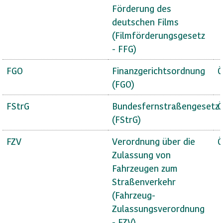
Förderung des
deutschen Films
(Filmförderungsgesetz
- FFG)
FGO
Finanzgerichtsordnung
Ö
(FGO)
FStrG
Bundesfernstraßengesetz
Ö
(FStrG)
FZV
Verordnung über die
Ö
Zulassung von
Fahrzeugen zum
Straßenverkehr
(Fahrzeug-
Zulassungsverordnung
- FZV)