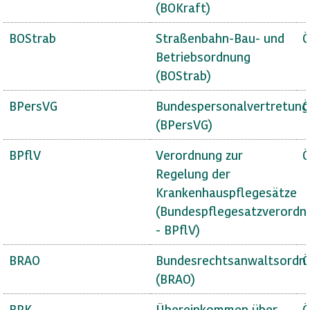
(BOKraft)
BOStrab
Straßenbahn-Bau- und
Ö
Betriebsordnung
(BOStrab)
BPersVG
Bundespersonalvertretung
Ö
(BPersVG)
BPflV
Verordnung zur
Ö
Regelung der
Krankenhauspflegesätze
(Bundespflegesatzverordn
- BPflV)
BRAO
Bundesrechtsanwaltsordn
Ö
(BRAO)
BRK
Übereinkommen über
Ö