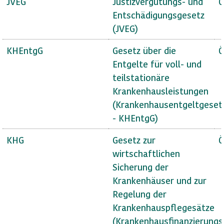
JVEG
Justizvergütungs- und
Ö
Entschädigungsgesetz
(JVEG)
KHEntgG
Gesetz über die
Ö
Entgelte für voll- und
teilstationäre
Krankenhausleistungen
(Krankenhausentgeltgeset
- KHEntgG)
KHG
Gesetz zur
Ö
wirtschaftlichen
Sicherung der
Krankenhäuser und zur
Regelung der
Krankenhauspflegesätze
(Krankenhausfinanzierungs