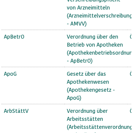
von Arzneimitteln
(Arzneimittelverschreibun
- AMVV)
ApBetrO
Verordnung über den
Ö
Betrieb von Apotheken
(Apothekenbetriebsordnun
- ApBetrO)
ApoG
Gesetz über das
Ö
Apothekenwesen
(Apothekengesetz -
ApoG)
ArbStättV
Verordnung über
Ö
Arbeitsstätten
(Arbeitsstättenverordnung