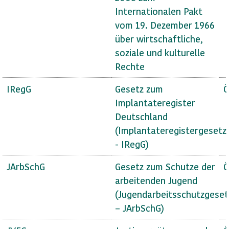
Internationalen Pakt
vom 19. Dezember 1966
über wirtschaftliche,
soziale und kulturelle
Rechte
IRegG
Gesetz zum
Ö
Implantateregister
Deutschland
(Implantateregistergesetz
- IRegG)
JArbSchG
Gesetz zum Schutze der
Ö
arbeitenden Jugend
(Jugendarbeitsschutzgeset
– JArbSchG)