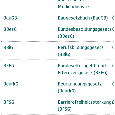
Mediendienste
BauGB
Baugesetzbuch (BauGB)
Ö
BBesG
Bundesbesoldungsgesetz
Ö
(BBesG)
BBiG
Berufsbildungsgesetz
Ö
(BBiG)
BEEG
Bundeselterngeld- und
Ö
Elternzeitgesetz (BEEG)
BeurkG
Beurkundungsgesetz
Ö
(BeurkG)
BFSG
Barrierefreiheitsstärkungs
Ö
(BFSG)