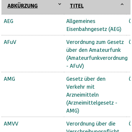
ABKÜRZUNG
TITEL
AEG
Allgemeines
Ö
Eisenbahngesetz (AEG)
AFuV
Verordnung zum Gesetz
Ö
über den Amateurfunk
(Amateurfunkverordnung
- AFuV)
AMG
Gesetz über den
Ö
Verkehr mit
Arzneimitteln
(Arzneimittelgesetz -
AMG)
AMVV
Verordnung über die
Ö
Verschreibungspflicht