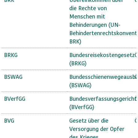
die Rechte von
Menschen mit
Behinderungen (UN-
Behindertenrechtskonvent
BRK)
BRKG
Bundesreisekostengesetz
Ö
(BRKG)
BSWAG
Bundesschienenwegeausba
Ö
(BSWAG)
BVerfGG
Bundesverfassungsgericht
Ö
(BVerfGG)
BVG
Gesetz über die
Ö
Versorgung der Opfer
des Krieges