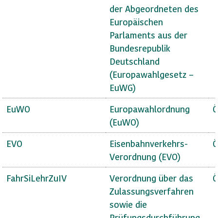
der Abgeordneten des
Europäischen
Parlaments aus der
Bundesrepublik
Deutschland
(Europawahlgesetz –
EuWG)
EuWO
Europawahlordnung
Ö
(EuWO)
EVO
Eisenbahnverkehrs-
Ö
Verordnung (EVO)
FahrSiLehrZuIV
Verordnung über das
Ö
Zulassungsverfahren
sowie die
Prüfungsdurchführung