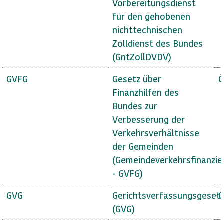
Vorbereitungsdienst
für den gehobenen
nichttechnischen
Zolldienst des Bundes
(GntZollDVDV)
GVFG
Gesetz über
Ö
Finanzhilfen des
Bundes zur
Verbesserung der
Verkehrsverhältnisse
der Gemeinden
(Gemeindeverkehrsfinanzie
- GVFG)
GVG
Gerichtsverfassungsgeset
Ö
(GVG)