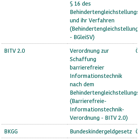
§ 16 des
Behindertengleichstellung
und ihr Verfahren
(Behindertengleichstellun
- BGleiSV)
BITV 2.0
Verordnung zur
Ö
Schaffung
barrierefreier
Informationstechnik
nach dem
Behindertengleichstellung
(Barrierefreie-
Informationstechnik-
Verordnung - BITV 2.0)
BKGG
Bundeskindergeldgesetz
Ö