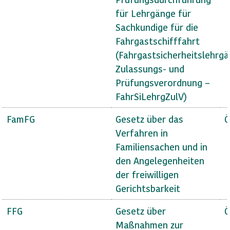
für Lehrgänge für
Sachkundige für die
Fahrgastschifffahrt
(Fahrgastsicherheitslehrg
Zulassungs- und
Prüfungsverordnung –
FahrSiLehrgZulV)
FamFG
Gesetz über das
Ö
Verfahren in
Familiensachen und in
den Angelegenheiten
der freiwilligen
Gerichtsbarkeit
FFG
Gesetz über
Ö
Maßnahmen zur