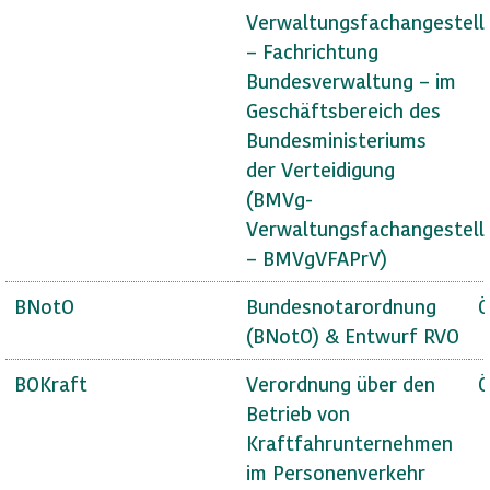
Verwaltungsfachangestell
– Fachrichtung
Bundesverwaltung – im
Geschäftsbereich des
Bundesministeriums
der Verteidigung
(BMVg-
Verwaltungsfachangestell
– BMVgVFAPrV)
BNotO
Bundesnotarordnung
Ö
(BNotO) & Entwurf RVO
BOKraft
Verordnung über den
Ö
Betrieb von
Kraftfahrunternehmen
im Personenverkehr