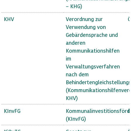
– KHG)
KHV
Verordnung zur
Ö
Verwendung von
Gebärdensprache und
anderen
Kommunikationshilfen
im
Verwaltungsverfahren
nach dem
Behindertengleichstellung
(Kommunikationshilfenver
KHV)
KInvFG
Kommunalinvestitionsförd
Ö
(KInvFG)