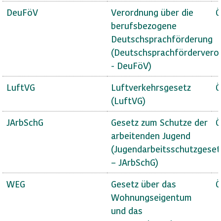
DeuFöV
Verordnung über die
Ö
berufsbezogene
Deutschsprachförderung
(Deutschsprachfördervero
- DeuFöV)
LuftVG
Luftverkehrsgesetz
Ö
(LuftVG)
JArbSchG
Gesetz zum Schutze der
Ö
arbeitenden Jugend
(Jugendarbeitsschutzgeset
– JArbSchG)
WEG
Gesetz über das
Ö
Wohnungseigentum
und das