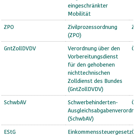
eingeschränkter
Mobilität
ZPO
Zivilprozessordnung
Z
(ZPO)
GntZollDVDV
Verordnung über den
Ö
Vorbereitungsdienst
für den gehobenen
nichttechnischen
Zolldienst des Bundes
(GntZollDVDV)
SchwbAV
Schwerbehinderten-
Ö
Ausgleichsabgabenverord
(SchwbAV)
EStG
Einkommenssteuergesetz
Ö