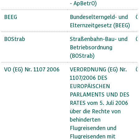
- ApBetrO)
BEEG
Bundeselterngeld- und
Ö
Elternzeitgesetz (BEEG)
BOStrab
Straßenbahn-Bau- und
Ö
Betriebsordnung
(BOStrab)
VO (EG) Nr. 1107 2006
VERORDNUNG (EG) Nr.
Ö
1107/2006 DES
EUROPÄISCHEN
PARLAMENTS UND DES
RATES vom 5. Juli 2006
über die Rechte von
behinderten
Flugreisenden und
Flugreisenden mit