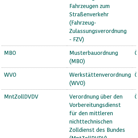
Fahrzeugen zum
Straßenverkehr
(Fahrzeug-
Zulassungsverordnung
- FZV)
MBO
Musterbauordnung
Ö
(MBO)
WVO
Werkstättenverordnung
Ö
(WVO)
MntZollDVDV
Verordnung über den
Ö
Vorbereitungsdienst
für den mittleren
nichttechnischen
Zolldienst des Bundes
(MntZollDVDV)