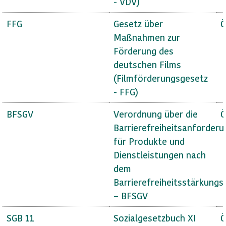
- VDV)
FFG
Gesetz über
Ö
Maßnahmen zur
Förderung des
deutschen Films
(Filmförderungsgesetz
- FFG)
BFSGV
Verordnung über die
Ö
Barrierefreiheitsanforder
für Produkte und
Dienstleistungen nach
dem
Barrierefreiheitsstärkungs
– BFSGV
SGB 11
Sozialgesetzbuch XI
Ö