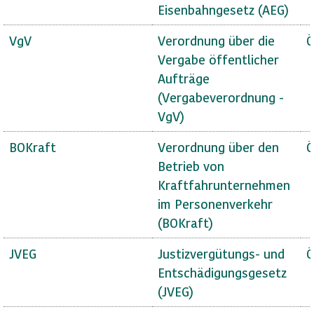
Eisenbahngesetz (AEG)
VgV
Verordnung über die
Ö
Vergabe öffentlicher
Aufträge
(Vergabeverordnung -
VgV)
BOKraft
Verordnung über den
Ö
Betrieb von
Kraftfahrunternehmen
im Personenverkehr
(BOKraft)
JVEG
Justizvergütungs- und
Ö
Entschädigungsgesetz
(JVEG)