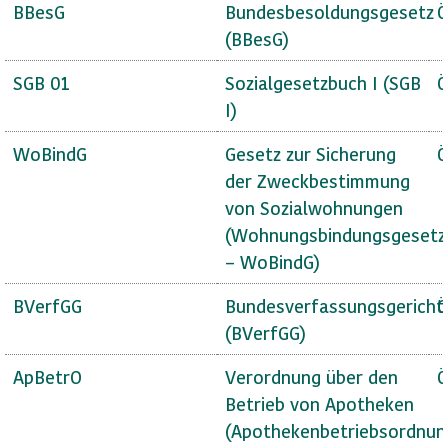
BBesG
Bundesbesoldungsgesetz
Ö
(BBesG)
SGB 01
Sozialgesetzbuch I (SGB
Ö
I)
WoBindG
Gesetz zur Sicherung
Ö
der Zweckbestimmung
von Sozialwohnungen
(Wohnungsbindungsgesetz
– WoBindG)
BVerfGG
Bundesverfassungsgericht
Ö
(BVerfGG)
ApBetrO
Verordnung über den
Ö
Betrieb von Apotheken
(Apothekenbetriebsordnun