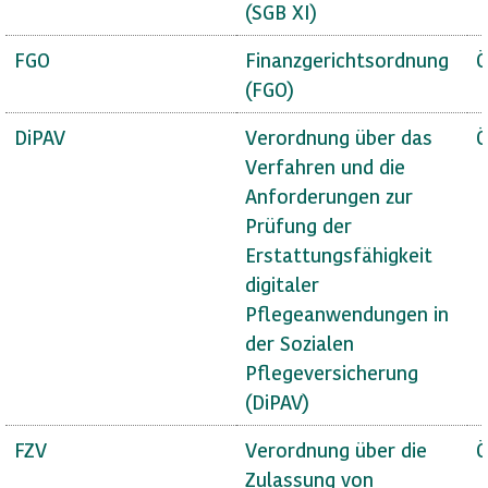
(SGB XI)
FGO
Finanzgerichtsordnung
Ö
(FGO)
DiPAV
Verordnung über das
Ö
Verfahren und die
Anforderungen zur
Prüfung der
Erstattungsfähigkeit
digitaler
Pflegeanwendungen in
der Sozialen
Pflegeversicherung
(DiPAV)
FZV
Verordnung über die
Ö
Zulassung von