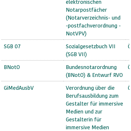
elektronischen
Notarpostfächer
(Notarverzeichnis- und
-postfachverordnung -
NotVPV)
SGB 07
Sozialgesetzbuch VII
Ö
(SGB VII)
BNotO
Bundesnotarordnung
Ö
(BNotO) & Entwurf RVO
GiMedAusbV
Verordnung über die
Ö
Berufsausbildung zum
Gestalter für immersive
Medien und zur
Gestalterin für
immersive Medien