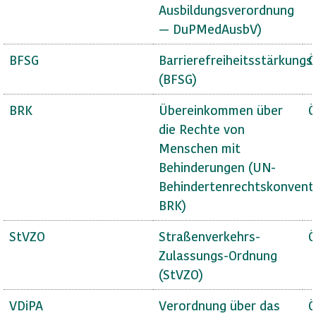
Ausbildungsverordnung
— DuPMedAusbV)
BFSG
Barrierefreiheitsstärkungs
Ö
(BFSG)
BRK
Übereinkommen über
Ö
die Rechte von
Menschen mit
Behinderungen (UN-
Behindertenrechtskonvent
BRK)
StVZO
Straßenverkehrs-
Ö
Zulassungs-Ordnung
(StVZO)
VDiPA
Verordnung über das
Ö