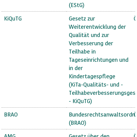
(EStG)
KiQuTG
Gesetz zur
Ö
Weiterentwicklung der
Qualität und zur
Verbesserung der
Teilhabe in
Tageseinrichtungen und
in der
Kindertagespflege
(KiTa-Qualitäts- und -
Teilhabeverbesserungsges
- KiQuTG)
BRAO
Bundesrechtsanwaltsordn
Ö
(BRAO)
AMG
Gesetz über den
Ö