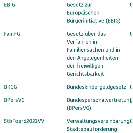
EBIG
Gesetz zur
Ö
Europäischen
Bürgerinitiative (EBIG)
FamFG
Gesetz über das
Ö
Verfahren in
Familiensachen und in
den Angelegenheiten
der freiwilligen
Gerichtsbarkeit
BKGG
Bundeskindergeldgesetz
Ö
BPersVG
Bundespersonalvertretung
Ö
(BPersVG)
StbFoerd2021VV
Verwaltungsvereinbarung
Ö
Städtebauförderung