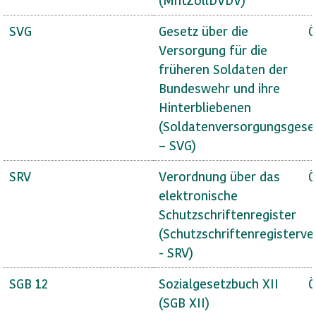
SVG
Gesetz über die
Ö
Versorgung für die
früheren Soldaten der
Bundeswehr und ihre
Hinterbliebenen
(Soldatenversorgungsgese
– SVG)
SRV
Verordnung über das
Ö
elektronische
Schutzschriftenregister
(Schutzschriftenregisterv
- SRV)
SGB 12
Sozialgesetzbuch XII
Ö
(SGB XII)