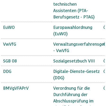
technischen
Assistenten (PTA-
Berufsgesetz - PTAG)
EuWO
Europawahlordnung
Ö
(EuWO)
VwVfG
Verwaltungsverfahrensges
Ö
- VwVfG
SGB 08
Sozialgesetzbuch VIII
Ö
DDG
Digitale-Dienste-Gesetz
Ö
(DDG)
BMVgVFAPrV
Verordnung für die
Ö
Durchführung der
Abschlussprüfung im