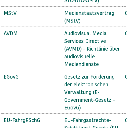
ATA-OTA-APrV)
MStV
Medienstaatsvertrag
Ö
(MStV)
AVDM
Audiovisual Media
Ö
Services Directive
(AVMD) - Richtlinie über
audiovisuelle
Mediendienste
EGovG
Gesetz zur Förderung
Ö
der elektronischen
Verwaltung (E-
Government-Gesetz –
EGovG)
EU-FahrgRSchG
EU-Fahrgastrechte-
Ö
Schifffahrt-Gesetz (EU-