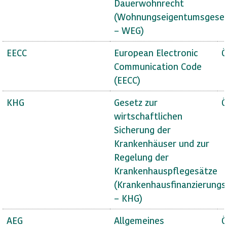
Dauerwohnrecht
(Wohnungseigentumsgese
– WEG)
EECC
European Electronic
Ö
Communication Code
(EECC)
KHG
Gesetz zur
Ö
wirtschaftlichen
Sicherung der
Krankenhäuser und zur
Regelung der
Krankenhauspflegesätze
(Krankenhausfinanzierungs
– KHG)
AEG
Allgemeines
Ö