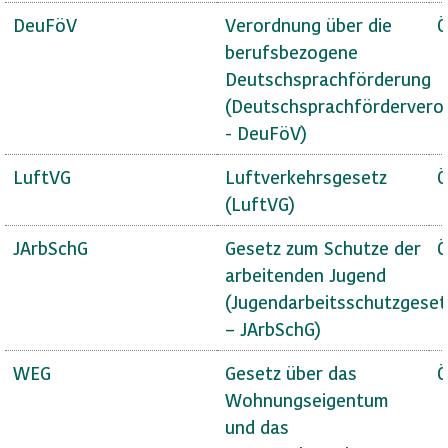
DeuFöV
Verordnung über die
Ö
berufsbezogene
Deutschsprachförderung
(Deutschsprachfördervero
- DeuFöV)
LuftVG
Luftverkehrsgesetz
Ö
(LuftVG)
JArbSchG
Gesetz zum Schutze der
Ö
arbeitenden Jugend
(Jugendarbeitsschutzgeset
– JArbSchG)
WEG
Gesetz über das
Ö
Wohnungseigentum
und das