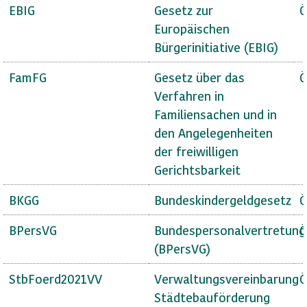
EBIG
Gesetz zur
Ö
Europäischen
Bürgerinitiative (EBIG)
FamFG
Gesetz über das
Ö
Verfahren in
Familiensachen und in
den Angelegenheiten
der freiwilligen
Gerichtsbarkeit
BKGG
Bundeskindergeldgesetz
Ö
BPersVG
Bundespersonalvertretung
Ö
(BPersVG)
StbFoerd2021VV
Verwaltungsvereinbarung
Ö
Städtebauförderung