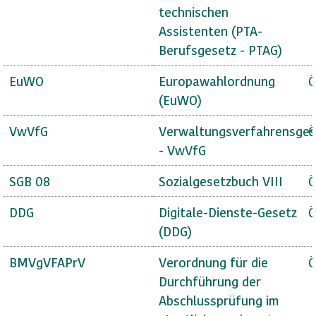
technischen
Assistenten (PTA-
Berufsgesetz - PTAG)
EuWO
Europawahlordnung
Ö
(EuWO)
VwVfG
Verwaltungsverfahrensges
Ö
- VwVfG
SGB 08
Sozialgesetzbuch VIII
Ö
DDG
Digitale-Dienste-Gesetz
Ö
(DDG)
BMVgVFAPrV
Verordnung für die
Ö
Durchführung der
Abschlussprüfung im