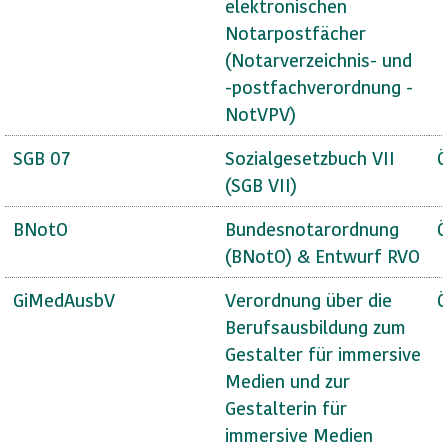
elektronischen
Notarpostfächer
(Notarverzeichnis- und
-postfachverordnung -
NotVPV)
SGB 07
Sozialgesetzbuch VII
Ö
(SGB VII)
BNotO
Bundesnotarordnung
Ö
(BNotO) & Entwurf RVO
GiMedAusbV
Verordnung über die
Ö
Berufsausbildung zum
Gestalter für immersive
Medien und zur
Gestalterin für
immersive Medien