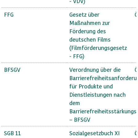
- VDV)
FFG
Gesetz über
Ö
Maßnahmen zur
Förderung des
deutschen Films
(Filmförderungsgesetz
- FFG)
BFSGV
Verordnung über die
Ö
Barrierefreiheitsanforder
für Produkte und
Dienstleistungen nach
dem
Barrierefreiheitsstärkungs
– BFSGV
SGB 11
Sozialgesetzbuch XI
Ö