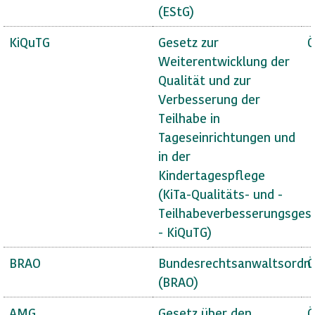
(EStG)
KiQuTG
Gesetz zur
Ö
Weiterentwicklung der
Qualität und zur
Verbesserung der
Teilhabe in
Tageseinrichtungen und
in der
Kindertagespflege
(KiTa-Qualitäts- und -
Teilhabeverbesserungsges
- KiQuTG)
BRAO
Bundesrechtsanwaltsordn
Ö
(BRAO)
AMG
Gesetz über den
Ö