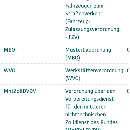
Fahrzeugen zum
Straßenverkehr
(Fahrzeug-
Zulassungsverordnung
- FZV)
MBO
Musterbauordnung
Ö
(MBO)
WVO
Werkstättenverordnung
Ö
(WVO)
MntZollDVDV
Verordnung über den
Ö
Vorbereitungsdienst
für den mittleren
nichttechnischen
Zolldienst des Bundes
(MntZollDVDV)