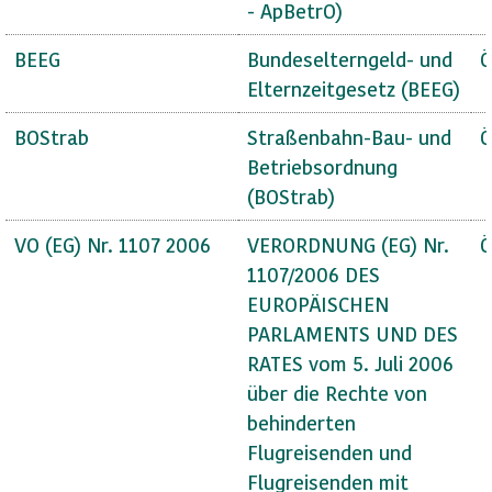
- ApBetrO)
BEEG
Bundeselterngeld- und
Ö
Elternzeitgesetz (BEEG)
BOStrab
Straßenbahn-Bau- und
Ö
Betriebsordnung
(BOStrab)
VO (EG) Nr. 1107 2006
VERORDNUNG (EG) Nr.
Ö
1107/2006 DES
EUROPÄISCHEN
PARLAMENTS UND DES
RATES vom 5. Juli 2006
über die Rechte von
behinderten
Flugreisenden und
Flugreisenden mit