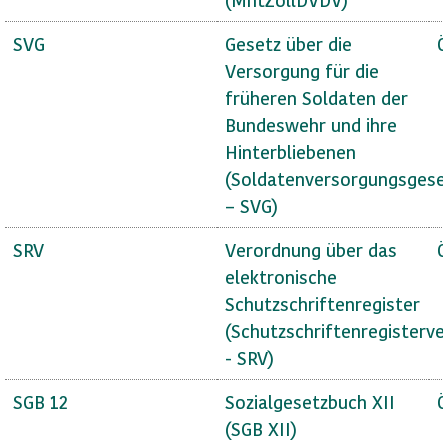
SVG
Gesetz über die
Ö
Versorgung für die
früheren Soldaten der
Bundeswehr und ihre
Hinterbliebenen
(Soldatenversorgungsgese
– SVG)
SRV
Verordnung über das
Ö
elektronische
Schutzschriftenregister
(Schutzschriftenregisterv
- SRV)
SGB 12
Sozialgesetzbuch XII
Ö
(SGB XII)