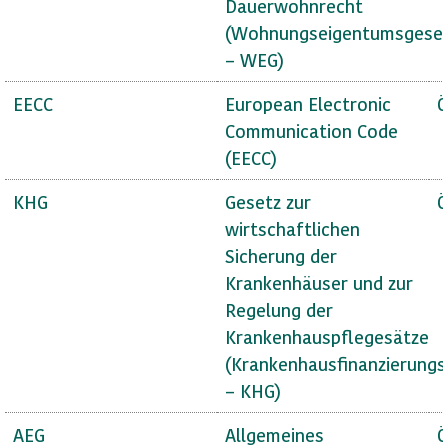
Dauerwohnrecht
(Wohnungseigentumsgese
– WEG)
EECC
European Electronic
Ö
Communication Code
(EECC)
KHG
Gesetz zur
Ö
wirtschaftlichen
Sicherung der
Krankenhäuser und zur
Regelung der
Krankenhauspflegesätze
(Krankenhausfinanzierungs
– KHG)
AEG
Allgemeines
Ö