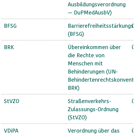
Ausbildungsverordnung
— DuPMedAusbV)
BFSG
Barrierefreiheitsstärkungs
Ö
(BFSG)
BRK
Übereinkommen über
Ö
die Rechte von
Menschen mit
Behinderungen (UN-
Behindertenrechtskonvent
BRK)
StVZO
Straßenverkehrs-
Ö
Zulassungs-Ordnung
(StVZO)
VDiPA
Verordnung über das
Ö