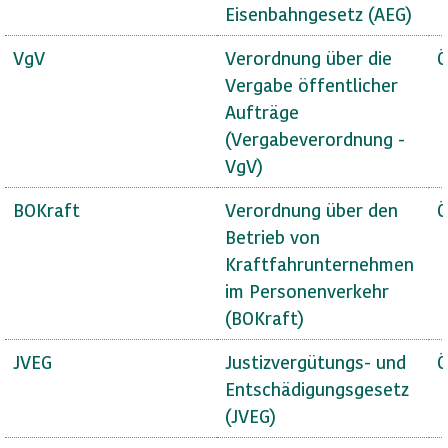
Eisenbahngesetz (AEG)
VgV
Verordnung über die
Ö
Vergabe öffentlicher
Aufträge
(Vergabeverordnung -
VgV)
BOKraft
Verordnung über den
Ö
Betrieb von
Kraftfahrunternehmen
im Personenverkehr
(BOKraft)
JVEG
Justizvergütungs- und
Ö
Entschädigungsgesetz
(JVEG)