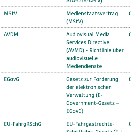
ATA-OTA-APrV)
MStV
Medienstaatsvertrag
Ö
(MStV)
AVDM
Audiovisual Media
Ö
Services Directive
(AVMD) - Richtlinie über
audiovisuelle
Mediendienste
EGovG
Gesetz zur Förderung
Ö
der elektronischen
Verwaltung (E-
Government-Gesetz –
EGovG)
EU-FahrgRSchG
EU-Fahrgastrechte-
Ö
Schifffahrt-Gesetz (EU-