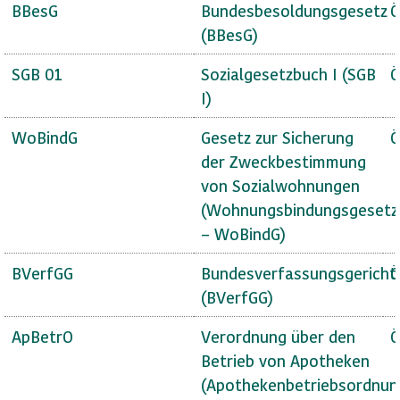
BBesG
Bundesbesoldungsgesetz
Ö
(BBesG)
SGB 01
Sozialgesetzbuch I (SGB
Ö
I)
WoBindG
Gesetz zur Sicherung
Ö
der Zweckbestimmung
von Sozialwohnungen
(Wohnungsbindungsgesetz
– WoBindG)
BVerfGG
Bundesverfassungsgericht
Ö
(BVerfGG)
ApBetrO
Verordnung über den
Ö
Betrieb von Apotheken
(Apothekenbetriebsordnun