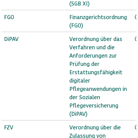
(SGB XI)
FGO
Finanzgerichtsordnung
Ö
(FGO)
DiPAV
Verordnung über das
Ö
Verfahren und die
Anforderungen zur
Prüfung der
Erstattungsfähigkeit
digitaler
Pflegeanwendungen in
der Sozialen
Pflegeversicherung
(DiPAV)
FZV
Verordnung über die
Ö
Zulassung von