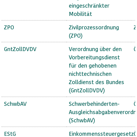
eingeschränkter
Mobilität
ZPO
Zivilprozessordnung
Z
(ZPO)
GntZollDVDV
Verordnung über den
Ö
Vorbereitungsdienst
für den gehobenen
nichttechnischen
Zolldienst des Bundes
(GntZollDVDV)
SchwbAV
Schwerbehinderten-
Ö
Ausgleichsabgabenverord
(SchwbAV)
EStG
Einkommenssteuergesetz
Ö