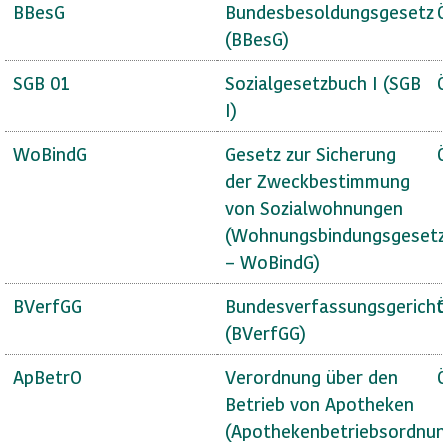
BBesG
Bundesbesoldungsgesetz
Ö
(BBesG)
SGB 01
Sozialgesetzbuch I (SGB
Ö
I)
WoBindG
Gesetz zur Sicherung
Ö
der Zweckbestimmung
von Sozialwohnungen
(Wohnungsbindungsgesetz
– WoBindG)
BVerfGG
Bundesverfassungsgericht
Ö
(BVerfGG)
ApBetrO
Verordnung über den
Ö
Betrieb von Apotheken
(Apothekenbetriebsordnun