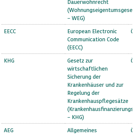
Dauerwohnrecht
(Wohnungseigentumsgese
– WEG)
EECC
European Electronic
Ö
Communication Code
(EECC)
KHG
Gesetz zur
Ö
wirtschaftlichen
Sicherung der
Krankenhäuser und zur
Regelung der
Krankenhauspflegesätze
(Krankenhausfinanzierungs
– KHG)
AEG
Allgemeines
Ö