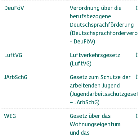
DeuFöV
Verordnung über die
Ö
berufsbezogene
Deutschsprachförderung
(Deutschsprachfördervero
- DeuFöV)
LuftVG
Luftverkehrsgesetz
Ö
(LuftVG)
JArbSchG
Gesetz zum Schutze der
Ö
arbeitenden Jugend
(Jugendarbeitsschutzgeset
– JArbSchG)
WEG
Gesetz über das
Ö
Wohnungseigentum
und das