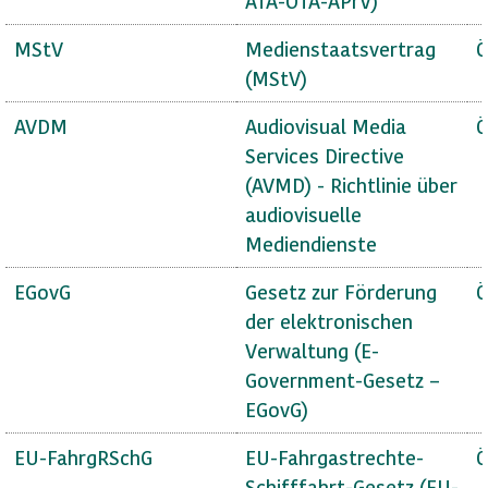
ATA-OTA-APrV)
MStV
Medienstaatsvertrag
Ö
(MStV)
AVDM
Audiovisual Media
Ö
Services Directive
(AVMD) - Richtlinie über
audiovisuelle
Mediendienste
EGovG
Gesetz zur Förderung
Ö
der elektronischen
Verwaltung (E-
Government-Gesetz –
EGovG)
EU-FahrgRSchG
EU-Fahrgastrechte-
Ö
Schifffahrt-Gesetz (EU-