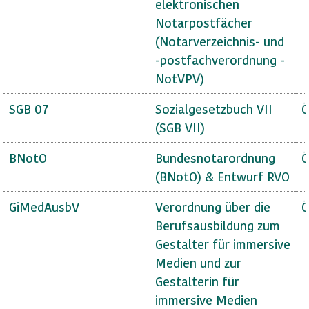
elektronischen
Notarpostfächer
(Notarverzeichnis- und
-postfachverordnung -
NotVPV)
SGB 07
Sozialgesetzbuch VII
Ö
(SGB VII)
BNotO
Bundesnotarordnung
Ö
(BNotO) & Entwurf RVO
GiMedAusbV
Verordnung über die
Ö
Berufsausbildung zum
Gestalter für immersive
Medien und zur
Gestalterin für
immersive Medien