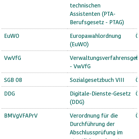
technischen
Assistenten (PTA-
Berufsgesetz - PTAG)
EuWO
Europawahlordnung
Ö
(EuWO)
VwVfG
Verwaltungsverfahrensges
Ö
- VwVfG
SGB 08
Sozialgesetzbuch VIII
Ö
DDG
Digitale-Dienste-Gesetz
Ö
(DDG)
BMVgVFAPrV
Verordnung für die
Ö
Durchführung der
Abschlussprüfung im