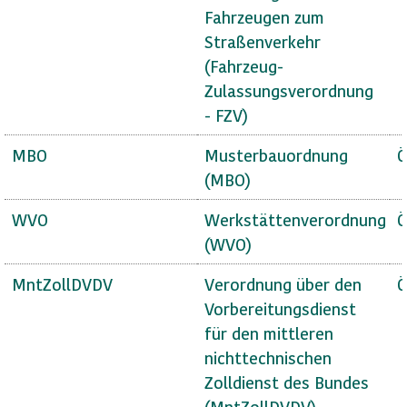
Fahrzeugen zum
Straßenverkehr
(Fahrzeug-
Zulassungsverordnung
- FZV)
MBO
Musterbauordnung
Ö
(MBO)
WVO
Werkstättenverordnung
Ö
(WVO)
MntZollDVDV
Verordnung über den
Ö
Vorbereitungsdienst
für den mittleren
nichttechnischen
Zolldienst des Bundes
(MntZollDVDV)