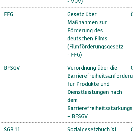
- VDV)
FFG
Gesetz über
Ö
Maßnahmen zur
Förderung des
deutschen Films
(Filmförderungsgesetz
- FFG)
BFSGV
Verordnung über die
Ö
Barrierefreiheitsanforder
für Produkte und
Dienstleistungen nach
dem
Barrierefreiheitsstärkungs
– BFSGV
SGB 11
Sozialgesetzbuch XI
Ö