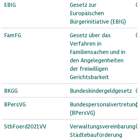
EBIG
Gesetz zur
Ö
Europäischen
Bürgerinitiative (EBIG)
FamFG
Gesetz über das
Ö
Verfahren in
Familiensachen und in
den Angelegenheiten
der freiwilligen
Gerichtsbarkeit
BKGG
Bundeskindergeldgesetz
Ö
BPersVG
Bundespersonalvertretung
Ö
(BPersVG)
StbFoerd2021VV
Verwaltungsvereinbarung
Ö
Städtebauförderung