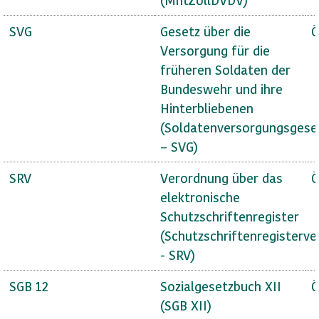
SVG
Gesetz über die
Ö
Versorgung für die
früheren Soldaten der
Bundeswehr und ihre
Hinterbliebenen
(Soldatenversorgungsgese
– SVG)
SRV
Verordnung über das
Ö
elektronische
Schutzschriftenregister
(Schutzschriftenregisterv
- SRV)
SGB 12
Sozialgesetzbuch XII
Ö
(SGB XII)