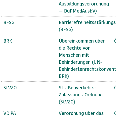
Ausbildungsverordnung
— DuPMedAusbV)
BFSG
Barrierefreiheitsstärkungs
Ö
(BFSG)
BRK
Übereinkommen über
Ö
die Rechte von
Menschen mit
Behinderungen (UN-
Behindertenrechtskonvent
BRK)
StVZO
Straßenverkehrs-
Ö
Zulassungs-Ordnung
(StVZO)
VDiPA
Verordnung über das
Ö