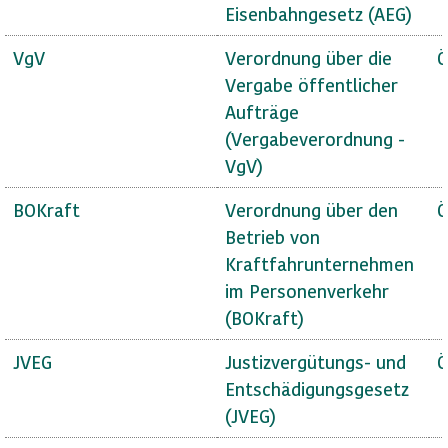
Eisenbahngesetz (AEG)
VgV
Verordnung über die
Ö
Vergabe öffentlicher
Aufträge
(Vergabeverordnung -
VgV)
BOKraft
Verordnung über den
Ö
Betrieb von
Kraftfahrunternehmen
im Personenverkehr
(BOKraft)
JVEG
Justizvergütungs- und
Ö
Entschädigungsgesetz
(JVEG)