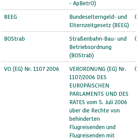
- ApBetrO)
BEEG
Bundeselterngeld- und
Ö
Elternzeitgesetz (BEEG)
BOStrab
Straßenbahn-Bau- und
Ö
Betriebsordnung
(BOStrab)
VO (EG) Nr. 1107 2006
VERORDNUNG (EG) Nr.
Ö
1107/2006 DES
EUROPÄISCHEN
PARLAMENTS UND DES
RATES vom 5. Juli 2006
über die Rechte von
behinderten
Flugreisenden und
Flugreisenden mit