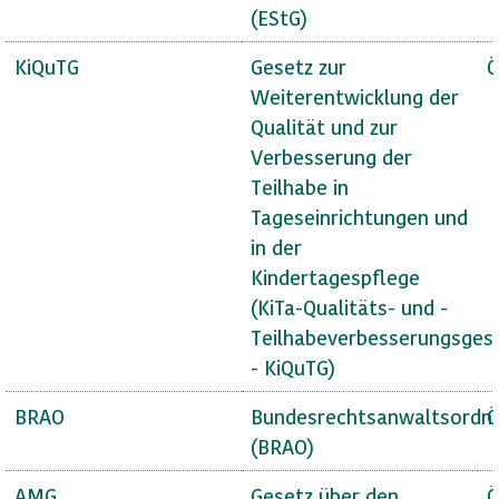
(EStG)
KiQuTG
Gesetz zur
Ö
Weiterentwicklung der
Qualität und zur
Verbesserung der
Teilhabe in
Tageseinrichtungen und
in der
Kindertagespflege
(KiTa-Qualitäts- und -
Teilhabeverbesserungsges
- KiQuTG)
BRAO
Bundesrechtsanwaltsordn
Ö
(BRAO)
AMG
Gesetz über den
Ö