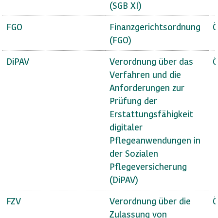
(SGB XI)
FGO
Finanzgerichtsordnung
Ö
(FGO)
DiPAV
Verordnung über das
Ö
Verfahren und die
Anforderungen zur
Prüfung der
Erstattungsfähigkeit
digitaler
Pflegeanwendungen in
der Sozialen
Pflegeversicherung
(DiPAV)
FZV
Verordnung über die
Ö
Zulassung von