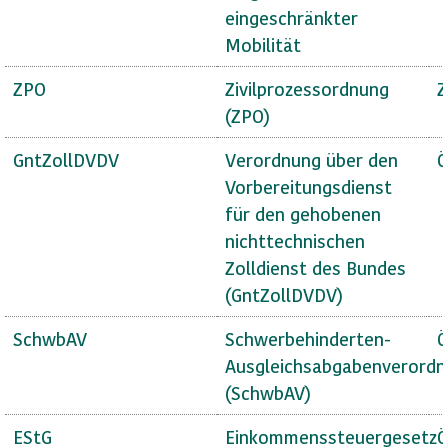
eingeschränkter
Mobilität
ZPO
Zivilprozessordnung
Z
(ZPO)
GntZollDVDV
Verordnung über den
Ö
Vorbereitungsdienst
für den gehobenen
nichttechnischen
Zolldienst des Bundes
(GntZollDVDV)
SchwbAV
Schwerbehinderten-
Ö
Ausgleichsabgabenverord
(SchwbAV)
EStG
Einkommenssteuergesetz
Ö