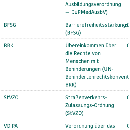
Ausbildungsverordnung
— DuPMedAusbV)
BFSG
Barrierefreiheitsstärkungs
Ö
(BFSG)
BRK
Übereinkommen über
Ö
die Rechte von
Menschen mit
Behinderungen (UN-
Behindertenrechtskonvent
BRK)
StVZO
Straßenverkehrs-
Ö
Zulassungs-Ordnung
(StVZO)
VDiPA
Verordnung über das
Ö