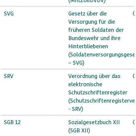
SVG
Gesetz über die
Ö
Versorgung für die
früheren Soldaten der
Bundeswehr und ihre
Hinterbliebenen
(Soldatenversorgungsgese
– SVG)
SRV
Verordnung über das
Ö
elektronische
Schutzschriftenregister
(Schutzschriftenregisterv
- SRV)
SGB 12
Sozialgesetzbuch XII
Ö
(SGB XII)