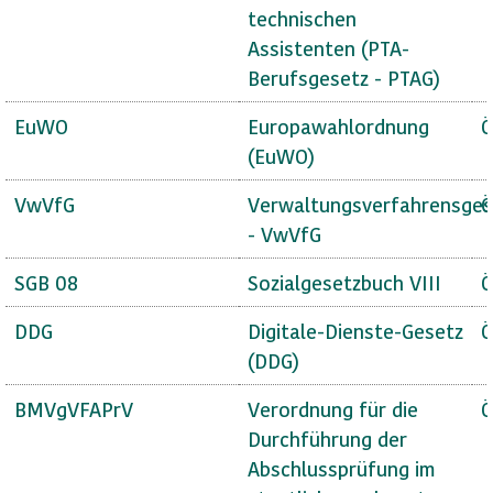
technischen
Assistenten (PTA-
Berufsgesetz - PTAG)
EuWO
Europawahlordnung
Ö
(EuWO)
VwVfG
Verwaltungsverfahrensges
Ö
- VwVfG
SGB 08
Sozialgesetzbuch VIII
Ö
DDG
Digitale-Dienste-Gesetz
Ö
(DDG)
BMVgVFAPrV
Verordnung für die
Ö
Durchführung der
Abschlussprüfung im