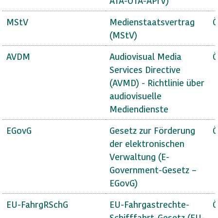
ATA-OTA-APrV)
MStV
Medienstaatsvertrag
Ö
(MStV)
AVDM
Audiovisual Media
Ö
Services Directive
(AVMD) - Richtlinie über
audiovisuelle
Mediendienste
EGovG
Gesetz zur Förderung
Ö
der elektronischen
Verwaltung (E-
Government-Gesetz –
EGovG)
EU-FahrgRSchG
EU-Fahrgastrechte-
Ö
Schifffahrt-Gesetz (EU-