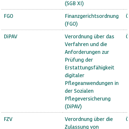
(SGB XI)
FGO
Finanzgerichtsordnung
Ö
(FGO)
DiPAV
Verordnung über das
Ö
Verfahren und die
Anforderungen zur
Prüfung der
Erstattungsfähigkeit
digitaler
Pflegeanwendungen in
der Sozialen
Pflegeversicherung
(DiPAV)
FZV
Verordnung über die
Ö
Zulassung von