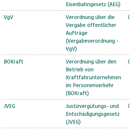
Eisenbahngesetz (AEG)
VgV
Verordnung über die
Ö
Vergabe öffentlicher
Aufträge
(Vergabeverordnung -
VgV)
BOKraft
Verordnung über den
Ö
Betrieb von
Kraftfahrunternehmen
im Personenverkehr
(BOKraft)
JVEG
Justizvergütungs- und
Ö
Entschädigungsgesetz
(JVEG)