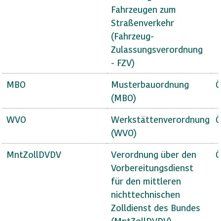
Fahrzeugen zum
Straßenverkehr
(Fahrzeug-
Zulassungsverordnung
- FZV)
MBO
Musterbauordnung
Ö
(MBO)
WVO
Werkstättenverordnung
Ö
(WVO)
MntZollDVDV
Verordnung über den
Ö
Vorbereitungsdienst
für den mittleren
nichttechnischen
Zolldienst des Bundes
(MntZollDVDV)