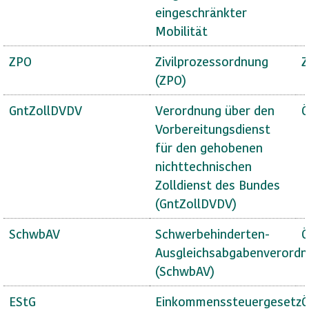
eingeschränkter
Mobilität
ZPO
Zivilprozessordnung
Z
(ZPO)
GntZollDVDV
Verordnung über den
Ö
Vorbereitungsdienst
für den gehobenen
nichttechnischen
Zolldienst des Bundes
(GntZollDVDV)
SchwbAV
Schwerbehinderten-
Ö
Ausgleichsabgabenverord
(SchwbAV)
EStG
Einkommenssteuergesetz
Ö