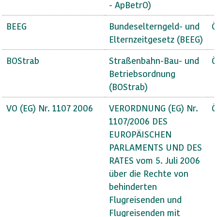
- ApBetrO)
BEEG
Bundeselterngeld- und
Ö
Elternzeitgesetz (BEEG)
BOStrab
Straßenbahn-Bau- und
Ö
Betriebsordnung
(BOStrab)
VO (EG) Nr. 1107 2006
VERORDNUNG (EG) Nr.
Ö
1107/2006 DES
EUROPÄISCHEN
PARLAMENTS UND DES
RATES vom 5. Juli 2006
über die Rechte von
behinderten
Flugreisenden und
Flugreisenden mit