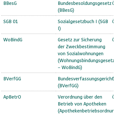
BBesG
Bundesbesoldungsgesetz
Ö
(BBesG)
SGB 01
Sozialgesetzbuch I (SGB
Ö
I)
WoBindG
Gesetz zur Sicherung
Ö
der Zweckbestimmung
von Sozialwohnungen
(Wohnungsbindungsgesetz
– WoBindG)
BVerfGG
Bundesverfassungsgericht
Ö
(BVerfGG)
ApBetrO
Verordnung über den
Ö
Betrieb von Apotheken
(Apothekenbetriebsordnun