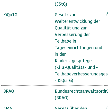
(EStG)
KiQuTG
Gesetz zur
Ö
Weiterentwicklung der
Qualität und zur
Verbesserung der
Teilhabe in
Tageseinrichtungen und
in der
Kindertagespflege
(KiTa-Qualitäts- und -
Teilhabeverbesserungsges
- KiQuTG)
BRAO
Bundesrechtsanwaltsordn
Ö
(BRAO)
AMG
Gesetz über den
Ö