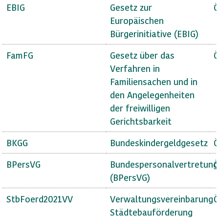
EBIG
Gesetz zur
Ö
Europäischen
Bürgerinitiative (EBIG)
FamFG
Gesetz über das
Ö
Verfahren in
Familiensachen und in
den Angelegenheiten
der freiwilligen
Gerichtsbarkeit
BKGG
Bundeskindergeldgesetz
Ö
BPersVG
Bundespersonalvertretung
Ö
(BPersVG)
StbFoerd2021VV
Verwaltungsvereinbarung
Ö
Städtebauförderung