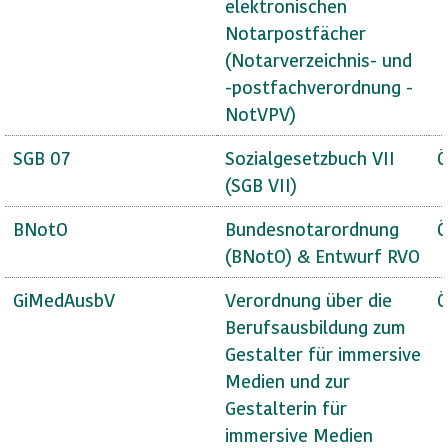
elektronischen
Notarpostfächer
(Notarverzeichnis- und
-postfachverordnung -
NotVPV)
SGB 07
Sozialgesetzbuch VII
Ö
(SGB VII)
BNotO
Bundesnotarordnung
Ö
(BNotO) & Entwurf RVO
GiMedAusbV
Verordnung über die
Ö
Berufsausbildung zum
Gestalter für immersive
Medien und zur
Gestalterin für
immersive Medien