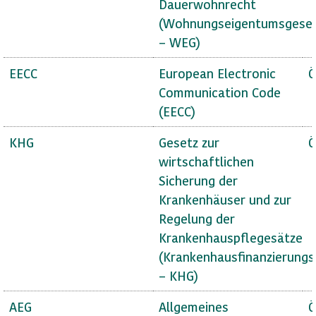
Dauerwohnrecht
(Wohnungseigentumsgese
– WEG)
EECC
European Electronic
Ö
Communication Code
(EECC)
KHG
Gesetz zur
Ö
wirtschaftlichen
Sicherung der
Krankenhäuser und zur
Regelung der
Krankenhauspflegesätze
(Krankenhausfinanzierungs
– KHG)
AEG
Allgemeines
Ö