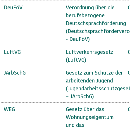
DeuFöV
Verordnung über die
Ö
berufsbezogene
Deutschsprachförderung
(Deutschsprachfördervero
- DeuFöV)
LuftVG
Luftverkehrsgesetz
Ö
(LuftVG)
JArbSchG
Gesetz zum Schutze der
Ö
arbeitenden Jugend
(Jugendarbeitsschutzgeset
– JArbSchG)
WEG
Gesetz über das
Ö
Wohnungseigentum
und das