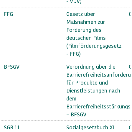
- VDV)
FFG
Gesetz über
Ö
Maßnahmen zur
Förderung des
deutschen Films
(Filmförderungsgesetz
- FFG)
BFSGV
Verordnung über die
Ö
Barrierefreiheitsanforder
für Produkte und
Dienstleistungen nach
dem
Barrierefreiheitsstärkungs
– BFSGV
SGB 11
Sozialgesetzbuch XI
Ö