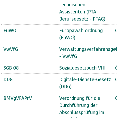
technischen
Assistenten (PTA-
Berufsgesetz - PTAG)
EuWO
Europawahlordnung
Ö
(EuWO)
VwVfG
Verwaltungsverfahrensges
Ö
- VwVfG
SGB 08
Sozialgesetzbuch VIII
Ö
DDG
Digitale-Dienste-Gesetz
Ö
(DDG)
BMVgVFAPrV
Verordnung für die
Ö
Durchführung der
Abschlussprüfung im