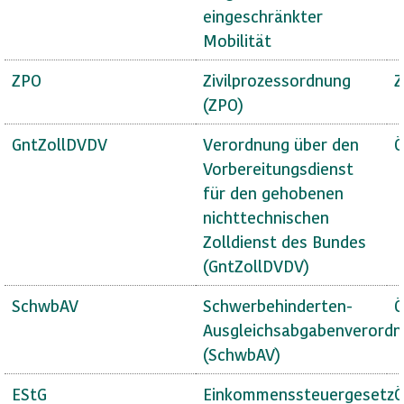
eingeschränkter
Mobilität
ZPO
Zivilprozessordnung
Z
(ZPO)
GntZollDVDV
Verordnung über den
Ö
Vorbereitungsdienst
für den gehobenen
nichttechnischen
Zolldienst des Bundes
(GntZollDVDV)
SchwbAV
Schwerbehinderten-
Ö
Ausgleichsabgabenverord
(SchwbAV)
EStG
Einkommenssteuergesetz
Ö