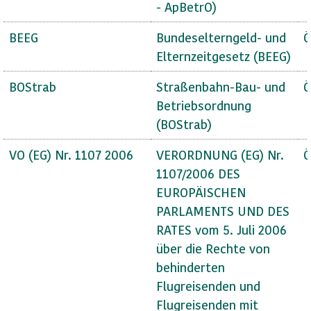
- ApBetrO)
BEEG
Bundeselterngeld- und
Ö
Elternzeitgesetz (BEEG)
BOStrab
Straßenbahn-Bau- und
Ö
Betriebsordnung
(BOStrab)
VO (EG) Nr. 1107 2006
VERORDNUNG (EG) Nr.
Ö
1107/2006 DES
EUROPÄISCHEN
PARLAMENTS UND DES
RATES vom 5. Juli 2006
über die Rechte von
behinderten
Flugreisenden und
Flugreisenden mit