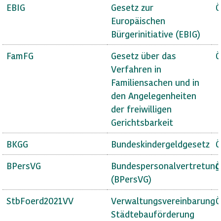
EBIG
Gesetz zur
Ö
Europäischen
Bürgerinitiative (EBIG)
FamFG
Gesetz über das
Ö
Verfahren in
Familiensachen und in
den Angelegenheiten
der freiwilligen
Gerichtsbarkeit
BKGG
Bundeskindergeldgesetz
Ö
BPersVG
Bundespersonalvertretung
Ö
(BPersVG)
StbFoerd2021VV
Verwaltungsvereinbarung
Ö
Städtebauförderung