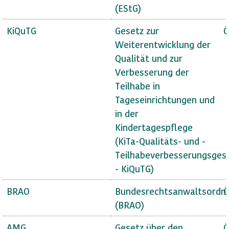
(EStG)
KiQuTG
Gesetz zur
Ö
Weiterentwicklung der
Qualität und zur
Verbesserung der
Teilhabe in
Tageseinrichtungen und
in der
Kindertagespflege
(KiTa-Qualitäts- und -
Teilhabeverbesserungsges
- KiQuTG)
BRAO
Bundesrechtsanwaltsordn
Ö
(BRAO)
AMG
Gesetz über den
Ö