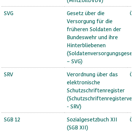
SVG
Gesetz über die
Ö
Versorgung für die
früheren Soldaten der
Bundeswehr und ihre
Hinterbliebenen
(Soldatenversorgungsgese
– SVG)
SRV
Verordnung über das
Ö
elektronische
Schutzschriftenregister
(Schutzschriftenregisterv
- SRV)
SGB 12
Sozialgesetzbuch XII
Ö
(SGB XII)