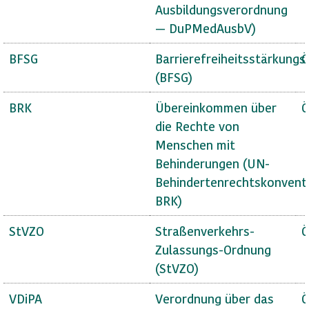
Ausbildungsverordnung
— DuPMedAusbV)
BFSG
Barrierefreiheitsstärkungs
Ö
(BFSG)
BRK
Übereinkommen über
Ö
die Rechte von
Menschen mit
Behinderungen (UN-
Behindertenrechtskonvent
BRK)
StVZO
Straßenverkehrs-
Ö
Zulassungs-Ordnung
(StVZO)
VDiPA
Verordnung über das
Ö