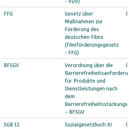
- VDV)
FFG
Gesetz über
Ö
Maßnahmen zur
Förderung des
deutschen Films
(Filmförderungsgesetz
- FFG)
BFSGV
Verordnung über die
Ö
Barrierefreiheitsanforder
für Produkte und
Dienstleistungen nach
dem
Barrierefreiheitsstärkungs
– BFSGV
SGB 11
Sozialgesetzbuch XI
Ö