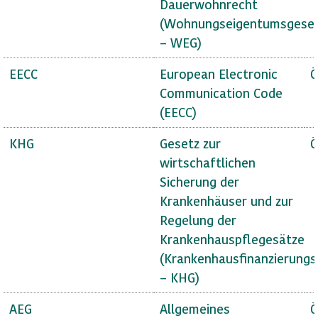
Dauerwohnrecht
(Wohnungseigentumsgese
– WEG)
EECC
European Electronic
Ö
Communication Code
(EECC)
KHG
Gesetz zur
Ö
wirtschaftlichen
Sicherung der
Krankenhäuser und zur
Regelung der
Krankenhauspflegesätze
(Krankenhausfinanzierungs
– KHG)
AEG
Allgemeines
Ö