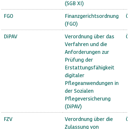
(SGB XI)
FGO
Finanzgerichtsordnung
Ö
(FGO)
DiPAV
Verordnung über das
Ö
Verfahren und die
Anforderungen zur
Prüfung der
Erstattungsfähigkeit
digitaler
Pflegeanwendungen in
der Sozialen
Pflegeversicherung
(DiPAV)
FZV
Verordnung über die
Ö
Zulassung von