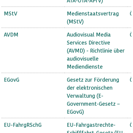
ATA-OTA-APrV)
MStV
Medienstaatsvertrag
Ö
(MStV)
AVDM
Audiovisual Media
Ö
Services Directive
(AVMD) - Richtlinie über
audiovisuelle
Mediendienste
EGovG
Gesetz zur Förderung
Ö
der elektronischen
Verwaltung (E-
Government-Gesetz –
EGovG)
EU-FahrgRSchG
EU-Fahrgastrechte-
Ö
Schifffahrt-Gesetz (EU-