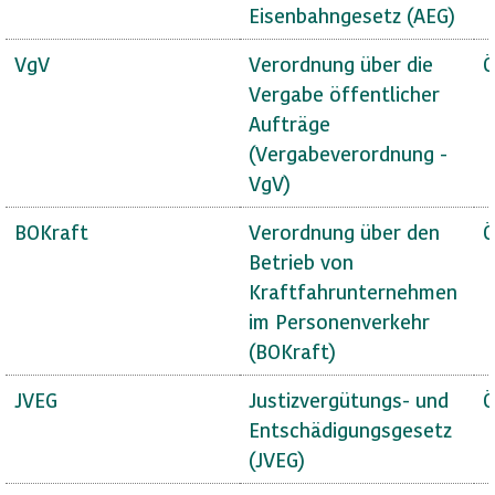
Eisenbahngesetz (AEG)
VgV
Verordnung über die
Ö
Vergabe öffentlicher
Aufträge
(Vergabeverordnung -
VgV)
BOKraft
Verordnung über den
Ö
Betrieb von
Kraftfahrunternehmen
im Personenverkehr
(BOKraft)
JVEG
Justizvergütungs- und
Ö
Entschädigungsgesetz
(JVEG)