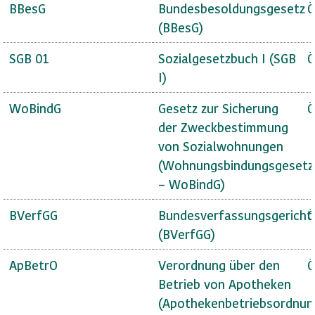
BBesG
Bundesbesoldungsgesetz
Ö
(BBesG)
SGB 01
Sozialgesetzbuch I (SGB
Ö
I)
WoBindG
Gesetz zur Sicherung
Ö
der Zweckbestimmung
von Sozialwohnungen
(Wohnungsbindungsgesetz
– WoBindG)
BVerfGG
Bundesverfassungsgericht
Ö
(BVerfGG)
ApBetrO
Verordnung über den
Ö
Betrieb von Apotheken
(Apothekenbetriebsordnun