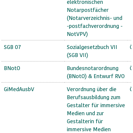
elektronischen
Notarpostfächer
(Notarverzeichnis- und
-postfachverordnung -
NotVPV)
SGB 07
Sozialgesetzbuch VII
Ö
(SGB VII)
BNotO
Bundesnotarordnung
Ö
(BNotO) & Entwurf RVO
GiMedAusbV
Verordnung über die
Ö
Berufsausbildung zum
Gestalter für immersive
Medien und zur
Gestalterin für
immersive Medien