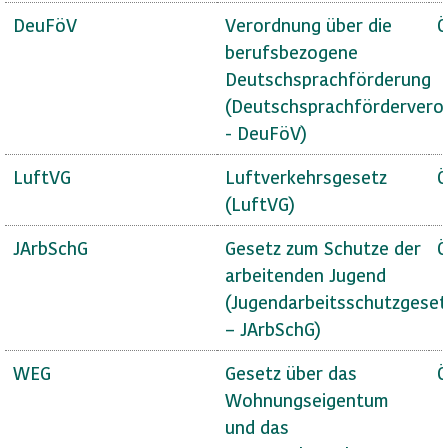
DeuFöV
Verordnung über die
Ö
berufsbezogene
Deutschsprachförderung
(Deutschsprachfördervero
- DeuFöV)
LuftVG
Luftverkehrsgesetz
Ö
(LuftVG)
JArbSchG
Gesetz zum Schutze der
Ö
arbeitenden Jugend
(Jugendarbeitsschutzgeset
– JArbSchG)
WEG
Gesetz über das
Ö
Wohnungseigentum
und das