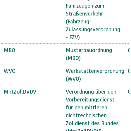
Fahrzeugen zum
Straßenverkehr
(Fahrzeug-
Zulassungsverordnung
- FZV)
MBO
Musterbauordnung
Ö
(MBO)
WVO
Werkstättenverordnung
Ö
(WVO)
MntZollDVDV
Verordnung über den
Ö
Vorbereitungsdienst
für den mittleren
nichttechnischen
Zolldienst des Bundes
(MntZollDVDV)