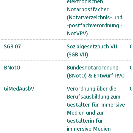
elektronischen
Notarpostfächer
(Notarverzeichnis- und
-postfachverordnung -
NotVPV)
SGB 07
Sozialgesetzbuch VII
Ö
(SGB VII)
BNotO
Bundesnotarordnung
Ö
(BNotO) & Entwurf RVO
GiMedAusbV
Verordnung über die
Ö
Berufsausbildung zum
Gestalter für immersive
Medien und zur
Gestalterin für
immersive Medien