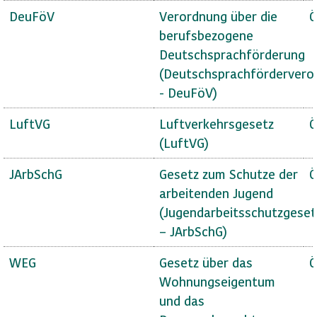
DeuFöV
Verordnung über die
Ö
berufsbezogene
Deutschsprachförderung
(Deutschsprachfördervero
- DeuFöV)
LuftVG
Luftverkehrsgesetz
Ö
(LuftVG)
JArbSchG
Gesetz zum Schutze der
Ö
arbeitenden Jugend
(Jugendarbeitsschutzgeset
– JArbSchG)
WEG
Gesetz über das
Ö
Wohnungseigentum
und das