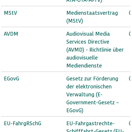
MStV
Medienstaatsvertrag
Ö
(MStV)
AVDM
Audiovisual Media
Ö
Services Directive
(AVMD) - Richtlinie über
audiovisuelle
Mediendienste
EGovG
Gesetz zur Förderung
Ö
der elektronischen
Verwaltung (E-
Government-Gesetz –
EGovG)
EU-FahrgRSchG
EU-Fahrgastrechte-
Ö
Schifffahrt-Gesetz (EU-