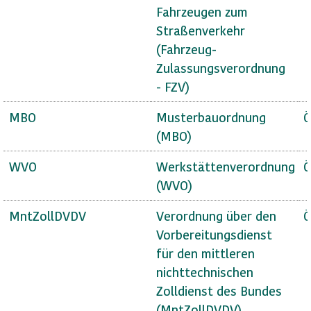
Fahrzeugen zum
Straßenverkehr
(Fahrzeug-
Zulassungsverordnung
- FZV)
MBO
Musterbauordnung
Ö
(MBO)
WVO
Werkstättenverordnung
Ö
(WVO)
MntZollDVDV
Verordnung über den
Ö
Vorbereitungsdienst
für den mittleren
nichttechnischen
Zolldienst des Bundes
(MntZollDVDV)