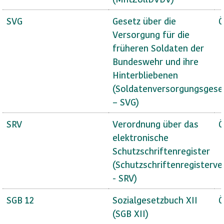
SVG
Gesetz über die
Ö
Versorgung für die
früheren Soldaten der
Bundeswehr und ihre
Hinterbliebenen
(Soldatenversorgungsgese
– SVG)
SRV
Verordnung über das
Ö
elektronische
Schutzschriftenregister
(Schutzschriftenregisterv
- SRV)
SGB 12
Sozialgesetzbuch XII
Ö
(SGB XII)