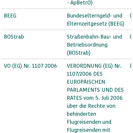
- ApBetrO)
BEEG
Bundeselterngeld- und
Ö
Elternzeitgesetz (BEEG)
BOStrab
Straßenbahn-Bau- und
Ö
Betriebsordnung
(BOStrab)
VO (EG) Nr. 1107 2006
VERORDNUNG (EG) Nr.
Ö
1107/2006 DES
EUROPÄISCHEN
PARLAMENTS UND DES
RATES vom 5. Juli 2006
über die Rechte von
behinderten
Flugreisenden und
Flugreisenden mit