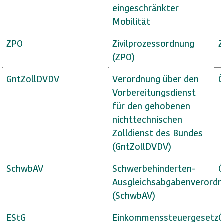
eingeschränkter
Mobilität
ZPO
Zivilprozessordnung
Z
(ZPO)
GntZollDVDV
Verordnung über den
Ö
Vorbereitungsdienst
für den gehobenen
nichttechnischen
Zolldienst des Bundes
(GntZollDVDV)
SchwbAV
Schwerbehinderten-
Ö
Ausgleichsabgabenverord
(SchwbAV)
EStG
Einkommenssteuergesetz
Ö