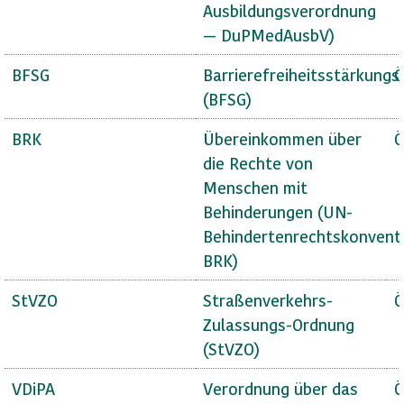
Ausbildungsverordnung
— DuPMedAusbV)
BFSG
Barrierefreiheitsstärkungs
Ö
(BFSG)
BRK
Übereinkommen über
Ö
die Rechte von
Menschen mit
Behinderungen (UN-
Behindertenrechtskonvent
BRK)
StVZO
Straßenverkehrs-
Ö
Zulassungs-Ordnung
(StVZO)
VDiPA
Verordnung über das
Ö