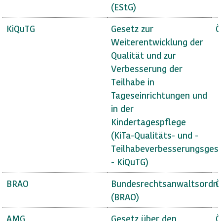
(EStG)
KiQuTG
Gesetz zur
Ö
Weiterentwicklung der
Qualität und zur
Verbesserung der
Teilhabe in
Tageseinrichtungen und
in der
Kindertagespflege
(KiTa-Qualitäts- und -
Teilhabeverbesserungsges
- KiQuTG)
BRAO
Bundesrechtsanwaltsordn
Ö
(BRAO)
AMG
Gesetz über den
Ö