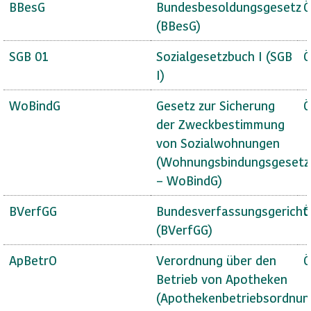
BBesG
Bundesbesoldungsgesetz
Ö
(BBesG)
SGB 01
Sozialgesetzbuch I (SGB
Ö
I)
WoBindG
Gesetz zur Sicherung
Ö
der Zweckbestimmung
von Sozialwohnungen
(Wohnungsbindungsgesetz
– WoBindG)
BVerfGG
Bundesverfassungsgericht
Ö
(BVerfGG)
ApBetrO
Verordnung über den
Ö
Betrieb von Apotheken
(Apothekenbetriebsordnun