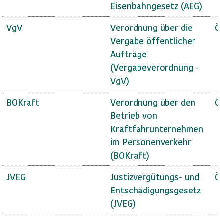
Eisenbahngesetz (AEG)
VgV
Verordnung über die
Ö
Vergabe öffentlicher
Aufträge
(Vergabeverordnung -
VgV)
BOKraft
Verordnung über den
Ö
Betrieb von
Kraftfahrunternehmen
im Personenverkehr
(BOKraft)
JVEG
Justizvergütungs- und
Ö
Entschädigungsgesetz
(JVEG)