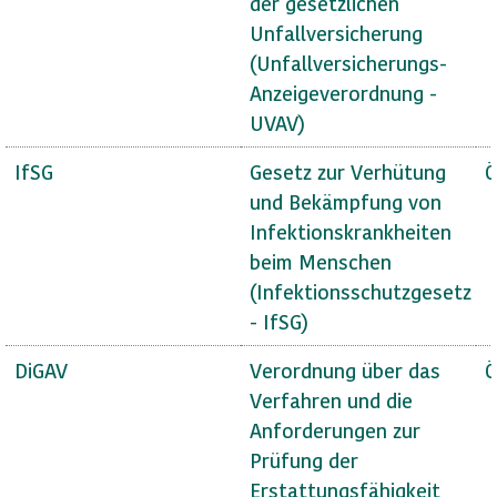
der gesetzlichen
Unfallversicherung
(Unfallversicherungs-
Anzeigeverordnung -
UVAV)
IfSG
Gesetz zur Verhütung
Ö
und Bekämpfung von
Infektionskrankheiten
beim Menschen
(Infektionsschutzgesetz
- IfSG)
DiGAV
Verordnung über das
Ö
Verfahren und die
Anforderungen zur
Prüfung der
Erstattungsfähigkeit