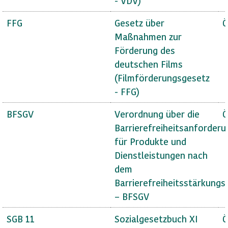
- VDV)
FFG
Gesetz über
Ö
Maßnahmen zur
Förderung des
deutschen Films
(Filmförderungsgesetz
- FFG)
BFSGV
Verordnung über die
Ö
Barrierefreiheitsanforder
für Produkte und
Dienstleistungen nach
dem
Barrierefreiheitsstärkungs
– BFSGV
SGB 11
Sozialgesetzbuch XI
Ö