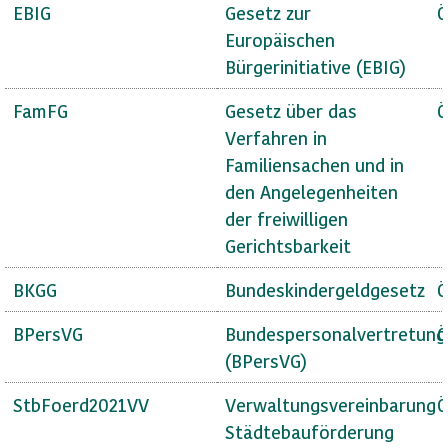
EBIG
Gesetz zur
Ö
Europäischen
Bürgerinitiative (EBIG)
FamFG
Gesetz über das
Ö
Verfahren in
Familiensachen und in
den Angelegenheiten
der freiwilligen
Gerichtsbarkeit
BKGG
Bundeskindergeldgesetz
Ö
BPersVG
Bundespersonalvertretung
Ö
(BPersVG)
StbFoerd2021VV
Verwaltungsvereinbarung
Ö
Städtebauförderung