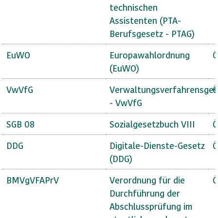
technischen
Assistenten (PTA-
Berufsgesetz - PTAG)
EuWO
Europawahlordnung
Ö
(EuWO)
VwVfG
Verwaltungsverfahrensges
Ö
- VwVfG
SGB 08
Sozialgesetzbuch VIII
Ö
DDG
Digitale-Dienste-Gesetz
Ö
(DDG)
BMVgVFAPrV
Verordnung für die
Ö
Durchführung der
Abschlussprüfung im