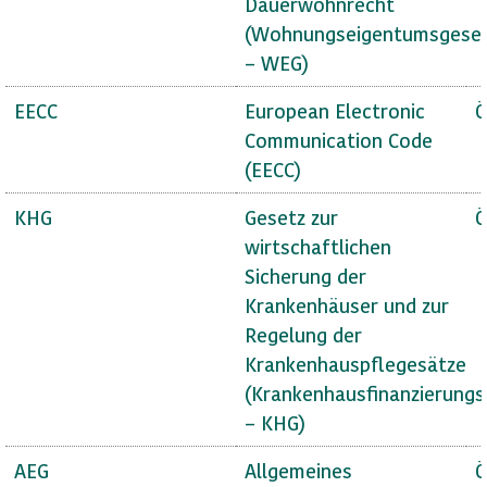
Dauerwohnrecht
(Wohnungseigentumsgese
– WEG)
EECC
European Electronic
Ö
Communication Code
(EECC)
KHG
Gesetz zur
Ö
wirtschaftlichen
Sicherung der
Krankenhäuser und zur
Regelung der
Krankenhauspflegesätze
(Krankenhausfinanzierungs
– KHG)
AEG
Allgemeines
Ö