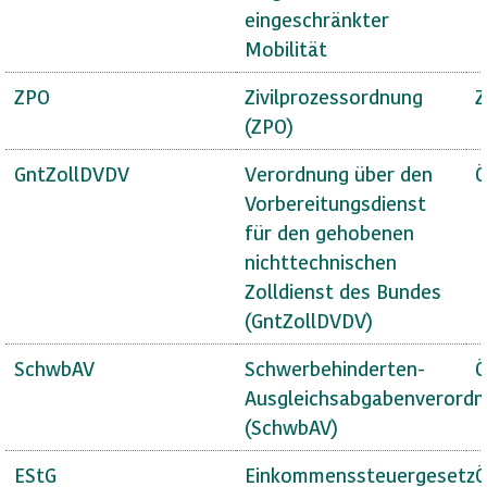
eingeschränkter
Mobilität
ZPO
Zivilprozessordnung
Z
(ZPO)
GntZollDVDV
Verordnung über den
Ö
Vorbereitungsdienst
für den gehobenen
nichttechnischen
Zolldienst des Bundes
(GntZollDVDV)
SchwbAV
Schwerbehinderten-
Ö
Ausgleichsabgabenverord
(SchwbAV)
EStG
Einkommenssteuergesetz
Ö