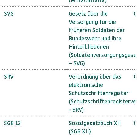
SVG
Gesetz über die
Ö
Versorgung für die
früheren Soldaten der
Bundeswehr und ihre
Hinterbliebenen
(Soldatenversorgungsgese
– SVG)
SRV
Verordnung über das
Ö
elektronische
Schutzschriftenregister
(Schutzschriftenregisterv
- SRV)
SGB 12
Sozialgesetzbuch XII
Ö
(SGB XII)