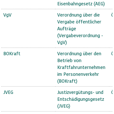
Eisenbahngesetz (AEG)
VgV
Verordnung über die
Ö
Vergabe öffentlicher
Aufträge
(Vergabeverordnung -
VgV)
BOKraft
Verordnung über den
Ö
Betrieb von
Kraftfahrunternehmen
im Personenverkehr
(BOKraft)
JVEG
Justizvergütungs- und
Ö
Entschädigungsgesetz
(JVEG)