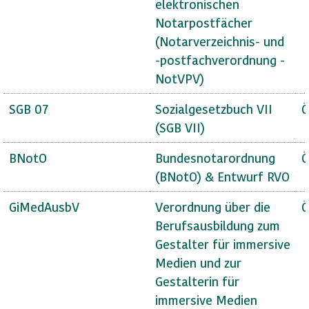
elektronischen
Notarpostfächer
(Notarverzeichnis- und
-postfachverordnung -
NotVPV)
SGB 07
Sozialgesetzbuch VII
Ö
(SGB VII)
BNotO
Bundesnotarordnung
Ö
(BNotO) & Entwurf RVO
GiMedAusbV
Verordnung über die
Ö
Berufsausbildung zum
Gestalter für immersive
Medien und zur
Gestalterin für
immersive Medien