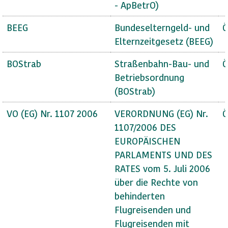
- ApBetrO)
BEEG
Bundeselterngeld- und
Ö
Elternzeitgesetz (BEEG)
BOStrab
Straßenbahn-Bau- und
Ö
Betriebsordnung
(BOStrab)
VO (EG) Nr. 1107 2006
VERORDNUNG (EG) Nr.
Ö
1107/2006 DES
EUROPÄISCHEN
PARLAMENTS UND DES
RATES vom 5. Juli 2006
über die Rechte von
behinderten
Flugreisenden und
Flugreisenden mit