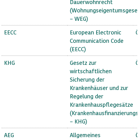
Dauerwohnrecht
(Wohnungseigentumsgese
– WEG)
EECC
European Electronic
Ö
Communication Code
(EECC)
KHG
Gesetz zur
Ö
wirtschaftlichen
Sicherung der
Krankenhäuser und zur
Regelung der
Krankenhauspflegesätze
(Krankenhausfinanzierungs
– KHG)
AEG
Allgemeines
Ö