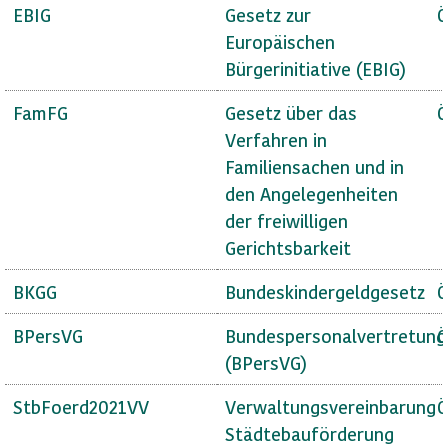
EBIG
Gesetz zur
Ö
Europäischen
Bürgerinitiative (EBIG)
FamFG
Gesetz über das
Ö
Verfahren in
Familiensachen und in
den Angelegenheiten
der freiwilligen
Gerichtsbarkeit
BKGG
Bundeskindergeldgesetz
Ö
BPersVG
Bundespersonalvertretung
Ö
(BPersVG)
StbFoerd2021VV
Verwaltungsvereinbarung
Ö
Städtebauförderung