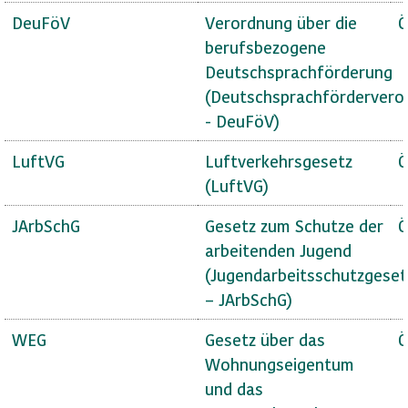
DeuFöV
Verordnung über die
Ö
berufsbezogene
Deutschsprachförderung
(Deutschsprachfördervero
- DeuFöV)
LuftVG
Luftverkehrsgesetz
Ö
(LuftVG)
JArbSchG
Gesetz zum Schutze der
Ö
arbeitenden Jugend
(Jugendarbeitsschutzgeset
– JArbSchG)
WEG
Gesetz über das
Ö
Wohnungseigentum
und das