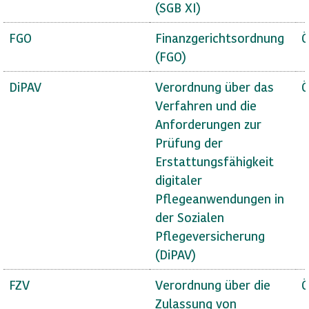
(SGB XI)
FGO
Finanzgerichtsordnung
Ö
(FGO)
DiPAV
Verordnung über das
Ö
Verfahren und die
Anforderungen zur
Prüfung der
Erstattungsfähigkeit
digitaler
Pflegeanwendungen in
der Sozialen
Pflegeversicherung
(DiPAV)
FZV
Verordnung über die
Ö
Zulassung von