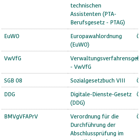
technischen
Assistenten (PTA-
Berufsgesetz - PTAG)
EuWO
Europawahlordnung
Ö
(EuWO)
VwVfG
Verwaltungsverfahrensges
Ö
- VwVfG
SGB 08
Sozialgesetzbuch VIII
Ö
DDG
Digitale-Dienste-Gesetz
Ö
(DDG)
BMVgVFAPrV
Verordnung für die
Ö
Durchführung der
Abschlussprüfung im