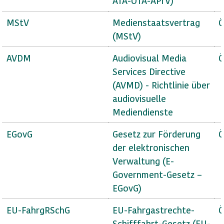
ATA-OTA-APrV)
MStV
Medienstaatsvertrag
Ö
(MStV)
AVDM
Audiovisual Media
Ö
Services Directive
(AVMD) - Richtlinie über
audiovisuelle
Mediendienste
EGovG
Gesetz zur Förderung
Ö
der elektronischen
Verwaltung (E-
Government-Gesetz –
EGovG)
EU-FahrgRSchG
EU-Fahrgastrechte-
Ö
Schifffahrt-Gesetz (EU-