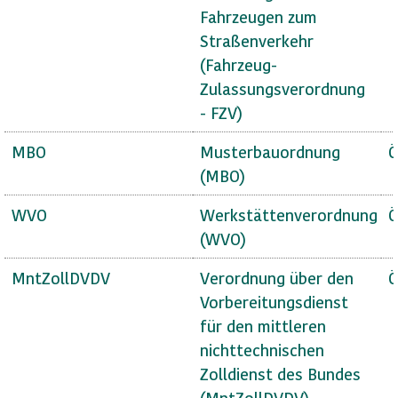
Fahrzeugen zum
Straßenverkehr
(Fahrzeug-
Zulassungsverordnung
- FZV)
MBO
Musterbauordnung
Ö
(MBO)
WVO
Werkstättenverordnung
Ö
(WVO)
MntZollDVDV
Verordnung über den
Ö
Vorbereitungsdienst
für den mittleren
nichttechnischen
Zolldienst des Bundes
(MntZollDVDV)