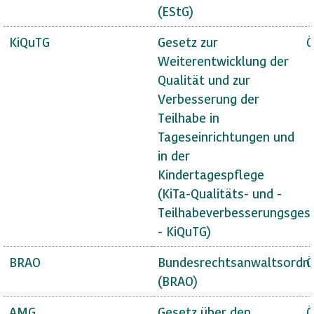
(EStG)
KiQuTG
Gesetz zur
Ö
Weiterentwicklung der
Qualität und zur
Verbesserung der
Teilhabe in
Tageseinrichtungen und
in der
Kindertagespflege
(KiTa-Qualitäts- und -
Teilhabeverbesserungsges
- KiQuTG)
BRAO
Bundesrechtsanwaltsordn
Ö
(BRAO)
AMG
Gesetz über den
Ö