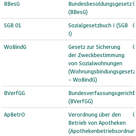
BBesG
Bundesbesoldungsgesetz
Ö
(BBesG)
SGB 01
Sozialgesetzbuch I (SGB
Ö
I)
WoBindG
Gesetz zur Sicherung
Ö
der Zweckbestimmung
von Sozialwohnungen
(Wohnungsbindungsgesetz
– WoBindG)
BVerfGG
Bundesverfassungsgericht
Ö
(BVerfGG)
ApBetrO
Verordnung über den
Ö
Betrieb von Apotheken
(Apothekenbetriebsordnun