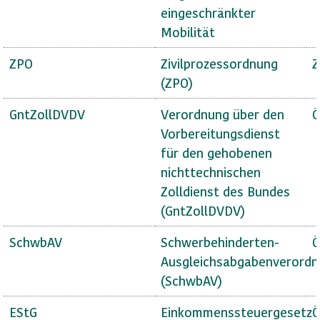
eingeschränkter
Mobilität
ZPO
Zivilprozessordnung
Z
(ZPO)
GntZollDVDV
Verordnung über den
Ö
Vorbereitungsdienst
für den gehobenen
nichttechnischen
Zolldienst des Bundes
(GntZollDVDV)
SchwbAV
Schwerbehinderten-
Ö
Ausgleichsabgabenverord
(SchwbAV)
EStG
Einkommenssteuergesetz
Ö