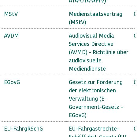
ATA-OTA-APrV)
MStV
Medienstaatsvertrag
Ö
(MStV)
AVDM
Audiovisual Media
Ö
Services Directive
(AVMD) - Richtlinie über
audiovisuelle
Mediendienste
EGovG
Gesetz zur Förderung
Ö
der elektronischen
Verwaltung (E-
Government-Gesetz –
EGovG)
EU-FahrgRSchG
EU-Fahrgastrechte-
Ö
Schifffahrt-Gesetz (EU-