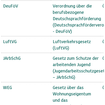
DeuFöV
Verordnung über die
Ö
berufsbezogene
Deutschsprachförderung
(Deutschsprachfördervero
- DeuFöV)
LuftVG
Luftverkehrsgesetz
Ö
(LuftVG)
JArbSchG
Gesetz zum Schutze der
Ö
arbeitenden Jugend
(Jugendarbeitsschutzgeset
– JArbSchG)
WEG
Gesetz über das
Ö
Wohnungseigentum
und das