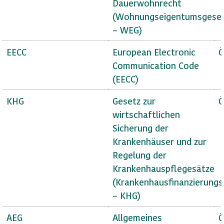
Dauerwohnrecht
(Wohnungseigentumsgese
– WEG)
EECC
European Electronic
Ö
Communication Code
(EECC)
KHG
Gesetz zur
Ö
wirtschaftlichen
Sicherung der
Krankenhäuser und zur
Regelung der
Krankenhauspflegesätze
(Krankenhausfinanzierungs
– KHG)
AEG
Allgemeines
Ö