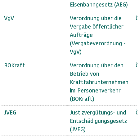
Eisenbahngesetz (AEG)
VgV
Verordnung über die
Ö
Vergabe öffentlicher
Aufträge
(Vergabeverordnung -
VgV)
BOKraft
Verordnung über den
Ö
Betrieb von
Kraftfahrunternehmen
im Personenverkehr
(BOKraft)
JVEG
Justizvergütungs- und
Ö
Entschädigungsgesetz
(JVEG)