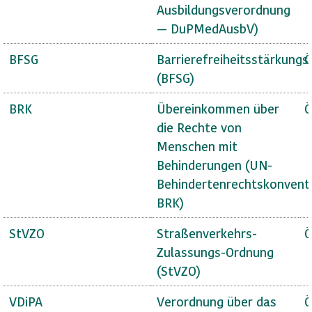
Ausbildungsverordnung
— DuPMedAusbV)
BFSG
Barrierefreiheitsstärkungs
Ö
(BFSG)
BRK
Übereinkommen über
Ö
die Rechte von
Menschen mit
Behinderungen (UN-
Behindertenrechtskonvent
BRK)
StVZO
Straßenverkehrs-
Ö
Zulassungs-Ordnung
(StVZO)
VDiPA
Verordnung über das
Ö