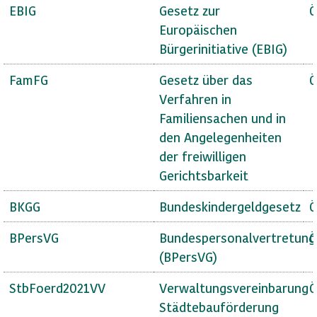
EBIG
Gesetz zur
Ö
Europäischen
Bürgerinitiative (EBIG)
FamFG
Gesetz über das
Ö
Verfahren in
Familiensachen und in
den Angelegenheiten
der freiwilligen
Gerichtsbarkeit
BKGG
Bundeskindergeldgesetz
Ö
BPersVG
Bundespersonalvertretung
Ö
(BPersVG)
StbFoerd2021VV
Verwaltungsvereinbarung
Ö
Städtebauförderung