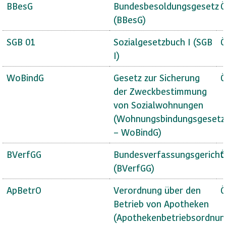
BBesG
Bundesbesoldungsgesetz
Ö
(BBesG)
SGB 01
Sozialgesetzbuch I (SGB
Ö
I)
WoBindG
Gesetz zur Sicherung
Ö
der Zweckbestimmung
von Sozialwohnungen
(Wohnungsbindungsgesetz
– WoBindG)
BVerfGG
Bundesverfassungsgericht
Ö
(BVerfGG)
ApBetrO
Verordnung über den
Ö
Betrieb von Apotheken
(Apothekenbetriebsordnun