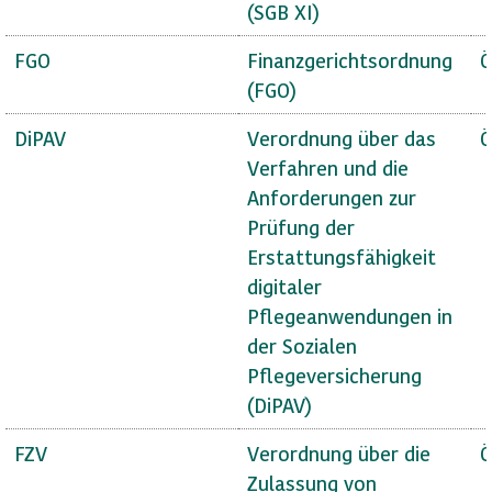
(SGB XI)
FGO
Finanzgerichtsordnung
Ö
(FGO)
DiPAV
Verordnung über das
Ö
Verfahren und die
Anforderungen zur
Prüfung der
Erstattungsfähigkeit
digitaler
Pflegeanwendungen in
der Sozialen
Pflegeversicherung
(DiPAV)
FZV
Verordnung über die
Ö
Zulassung von