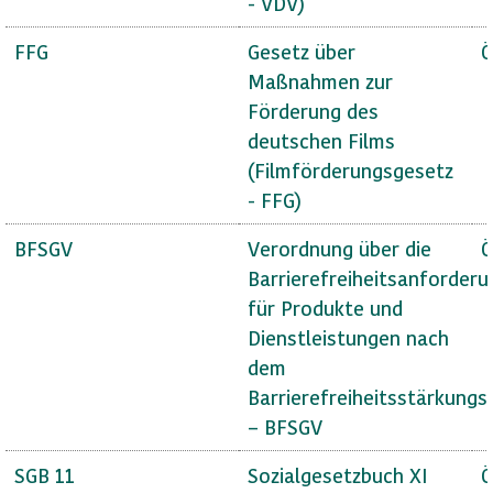
- VDV)
FFG
Gesetz über
Ö
Maßnahmen zur
Förderung des
deutschen Films
(Filmförderungsgesetz
- FFG)
BFSGV
Verordnung über die
Ö
Barrierefreiheitsanforder
für Produkte und
Dienstleistungen nach
dem
Barrierefreiheitsstärkungs
– BFSGV
SGB 11
Sozialgesetzbuch XI
Ö