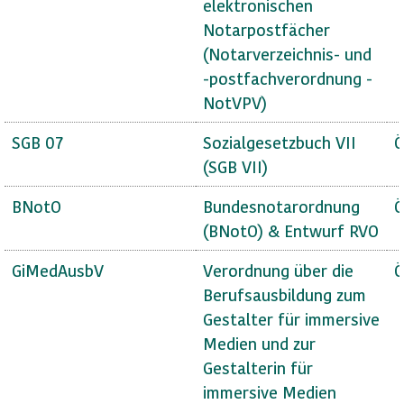
elektronischen
Notarpostfächer
(Notarverzeichnis- und
-postfachverordnung -
NotVPV)
SGB 07
Sozialgesetzbuch VII
Ö
(SGB VII)
BNotO
Bundesnotarordnung
Ö
(BNotO) & Entwurf RVO
GiMedAusbV
Verordnung über die
Ö
Berufsausbildung zum
Gestalter für immersive
Medien und zur
Gestalterin für
immersive Medien