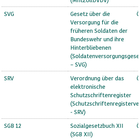
SVG
Gesetz über die
Ö
Versorgung für die
früheren Soldaten der
Bundeswehr und ihre
Hinterbliebenen
(Soldatenversorgungsgese
– SVG)
SRV
Verordnung über das
Ö
elektronische
Schutzschriftenregister
(Schutzschriftenregisterv
- SRV)
SGB 12
Sozialgesetzbuch XII
Ö
(SGB XII)