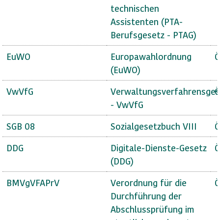
technischen
Assistenten (PTA-
Berufsgesetz - PTAG)
EuWO
Europawahlordnung
Ö
(EuWO)
VwVfG
Verwaltungsverfahrensges
Ö
- VwVfG
SGB 08
Sozialgesetzbuch VIII
Ö
DDG
Digitale-Dienste-Gesetz
Ö
(DDG)
BMVgVFAPrV
Verordnung für die
Ö
Durchführung der
Abschlussprüfung im