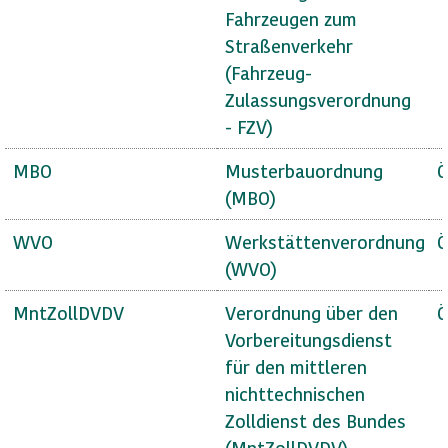
Fahrzeugen zum
Straßenverkehr
(Fahrzeug-
Zulassungsverordnung
- FZV)
MBO
Musterbauordnung
Ö
(MBO)
WVO
Werkstättenverordnung
Ö
(WVO)
MntZollDVDV
Verordnung über den
Ö
Vorbereitungsdienst
für den mittleren
nichttechnischen
Zolldienst des Bundes
(MntZollDVDV)