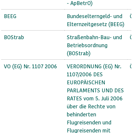
- ApBetrO)
BEEG
Bundeselterngeld- und
Ö
Elternzeitgesetz (BEEG)
BOStrab
Straßenbahn-Bau- und
Ö
Betriebsordnung
(BOStrab)
VO (EG) Nr. 1107 2006
VERORDNUNG (EG) Nr.
Ö
1107/2006 DES
EUROPÄISCHEN
PARLAMENTS UND DES
RATES vom 5. Juli 2006
über die Rechte von
behinderten
Flugreisenden und
Flugreisenden mit