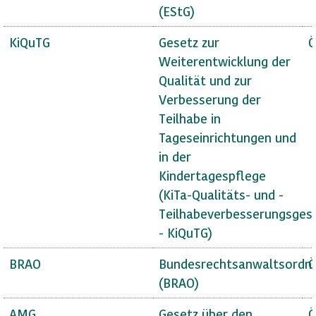
(EStG)
KiQuTG
Gesetz zur
Ö
Weiterentwicklung der
Qualität und zur
Verbesserung der
Teilhabe in
Tageseinrichtungen und
in der
Kindertagespflege
(KiTa-Qualitäts- und -
Teilhabeverbesserungsges
- KiQuTG)
BRAO
Bundesrechtsanwaltsordn
Ö
(BRAO)
AMG
Gesetz über den
Ö