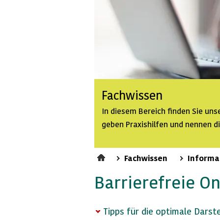
Fachwissen
In diesem Bereich finden Sie un
geben Praxishilfen und nennen d
Fachwissen
Informa
Barrierefreie
On
Tipps für die optimale Darst