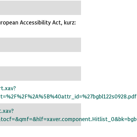
uropean Accessibility Act, kurz:
rt.xav?
tart=%2F%2F%2A%5B%40attr_id=%27bgbl122s0928.p
t.xav?
&tocf=&qmf=&hlf=xaver.component.Hitlist_0&bk=b