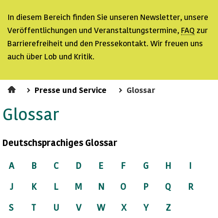
In diesem Bereich finden Sie unseren
Newsletter
, unsere
Veröffentlichungen und Veranstaltungstermine,
FAQ
zur
Barrierefreiheit und den Pressekontakt. Wir freuen uns
auch über Lob und Kritik.
Presse und Service
Glossar
Glossar
Deutschsprachiges Glossar
A
B
C
D
E
F
G
H
I
J
K
L
M
N
O
P
Q
R
S
T
U
V
W
X
Y
Z