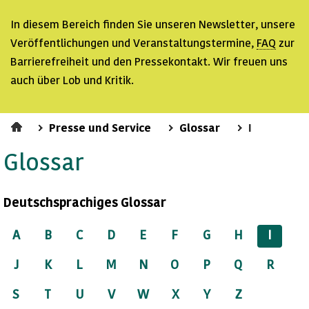
In diesem Bereich finden Sie unseren
Newsletter
, unsere
Veröffentlichungen und Veranstaltungstermine,
FAQ
zur
Barrierefreiheit und den Pressekontakt. Wir freuen uns
auch über Lob und Kritik.
Presse und Service
Glossar
I
Glossar
Deutschsprachiges Glossar
A
B
C
D
E
F
G
H
I
J
K
L
M
N
O
P
Q
R
S
T
U
V
W
X
Y
Z