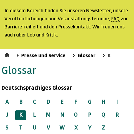
In diesem Bereich finden Sie unseren
Newsletter
, unsere
Veröffentlichungen und Veranstaltungstermine,
FAQ
zur
Barrierefreiheit und den Pressekontakt. Wir freuen uns
auch über Lob und Kritik.
Presse und Service
Glossar
K
Glossar
Deutschsprachiges Glossar
A
B
C
D
E
F
G
H
I
J
K
L
M
N
O
P
Q
R
S
T
U
V
W
X
Y
Z