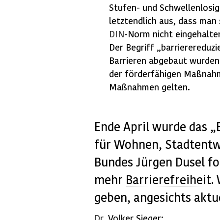
Stufen- und Schwellenlosigk
letztendlich aus, dass man
DIN
-Norm nicht eingehalten
Der Begriff „barrierereduz
Barrieren abgebaut wurden. 
der förderfähigen Maßnah
Maßnahmen gelten.
Ende April wurde das 
für Wohnen, Stadtentwi
Bundes Jürgen Dusel fo
mehr
Barrierefreiheit
.
geben, angesichts aktu
Dr.
Volker Sieger: