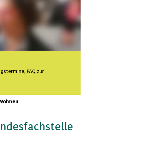
ngstermine,
FAQ
zur
 Wohnen
undesfachstelle