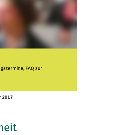
ngstermine,
FAQ
zur
r 2017
heit