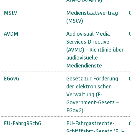
MStV
Medienstaatsvertrag
Ö
(MStV)
AVDM
Audiovisual Media
Ö
Services Directive
(AVMD) - Richtlinie über
audiovisuelle
Mediendienste
EGovG
Gesetz zur Förderung
Ö
der elektronischen
Verwaltung (E-
Government-Gesetz –
EGovG)
EU-FahrgRSchG
EU-Fahrgastrechte-
Ö
Schifffahrt-Gesetz (EU-