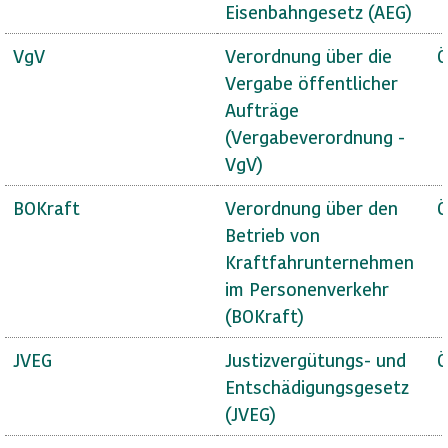
Eisenbahngesetz (AEG)
VgV
Verordnung über die
Ö
Vergabe öffentlicher
Aufträge
(Vergabeverordnung -
VgV)
BOKraft
Verordnung über den
Ö
Betrieb von
Kraftfahrunternehmen
im Personenverkehr
(BOKraft)
JVEG
Justizvergütungs- und
Ö
Entschädigungsgesetz
(JVEG)