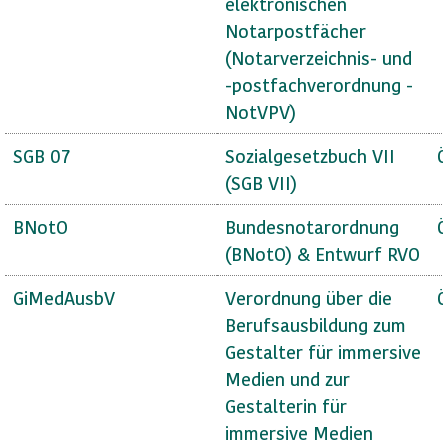
elektronischen
Notarpostfächer
(Notarverzeichnis- und
-postfachverordnung -
NotVPV)
SGB 07
Sozialgesetzbuch VII
Ö
(SGB VII)
BNotO
Bundesnotarordnung
Ö
(BNotO) & Entwurf RVO
GiMedAusbV
Verordnung über die
Ö
Berufsausbildung zum
Gestalter für immersive
Medien und zur
Gestalterin für
immersive Medien