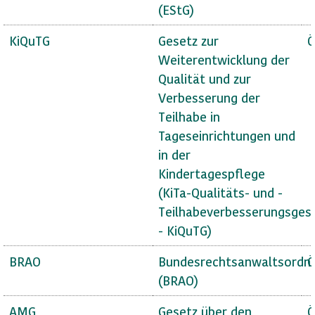
(EStG)
KiQuTG
Gesetz zur
Ö
Weiterentwicklung der
Qualität und zur
Verbesserung der
Teilhabe in
Tageseinrichtungen und
in der
Kindertagespflege
(KiTa-Qualitäts- und -
Teilhabeverbesserungsges
- KiQuTG)
BRAO
Bundesrechtsanwaltsordn
Ö
(BRAO)
AMG
Gesetz über den
Ö