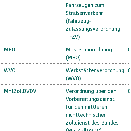
Fahrzeugen zum
Straßenverkehr
(Fahrzeug-
Zulassungsverordnung
- FZV)
MBO
Musterbauordnung
Ö
(MBO)
WVO
Werkstättenverordnung
Ö
(WVO)
MntZollDVDV
Verordnung über den
Ö
Vorbereitungsdienst
für den mittleren
nichttechnischen
Zolldienst des Bundes
(MntZollDVDV)