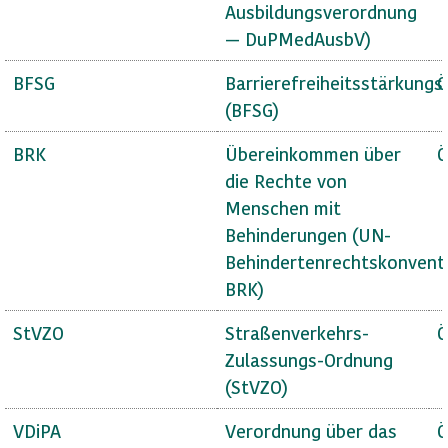
Ausbildungsverordnung
— DuPMedAusbV)
BFSG
Barrierefreiheitsstärkungs
Ö
(BFSG)
BRK
Übereinkommen über
Ö
die Rechte von
Menschen mit
Behinderungen (UN-
Behindertenrechtskonvent
BRK)
StVZO
Straßenverkehrs-
Ö
Zulassungs-Ordnung
(StVZO)
VDiPA
Verordnung über das
Ö