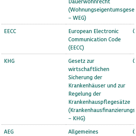
Dauerwohnrecht
(Wohnungseigentumsgese
– WEG)
EECC
European Electronic
Ö
Communication Code
(EECC)
KHG
Gesetz zur
Ö
wirtschaftlichen
Sicherung der
Krankenhäuser und zur
Regelung der
Krankenhauspflegesätze
(Krankenhausfinanzierungs
– KHG)
AEG
Allgemeines
Ö