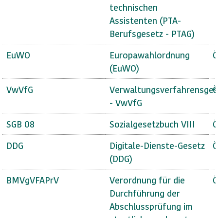
technischen
Assistenten (PTA-
Berufsgesetz - PTAG)
EuWO
Europawahlordnung
Ö
(EuWO)
VwVfG
Verwaltungsverfahrensges
Ö
- VwVfG
SGB 08
Sozialgesetzbuch VIII
Ö
DDG
Digitale-Dienste-Gesetz
Ö
(DDG)
BMVgVFAPrV
Verordnung für die
Ö
Durchführung der
Abschlussprüfung im