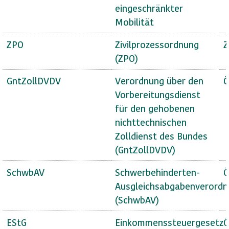
eingeschränkter
Mobilität
ZPO
Zivilprozessordnung
Z
(ZPO)
GntZollDVDV
Verordnung über den
Ö
Vorbereitungsdienst
für den gehobenen
nichttechnischen
Zolldienst des Bundes
(GntZollDVDV)
SchwbAV
Schwerbehinderten-
Ö
Ausgleichsabgabenverord
(SchwbAV)
EStG
Einkommenssteuergesetz
Ö