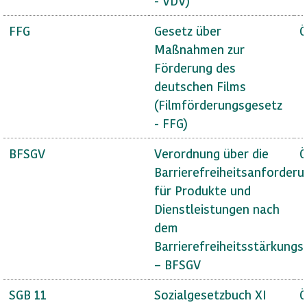
- VDV)
FFG
Gesetz über
Ö
Maßnahmen zur
Förderung des
deutschen Films
(Filmförderungsgesetz
- FFG)
BFSGV
Verordnung über die
Ö
Barrierefreiheitsanforder
für Produkte und
Dienstleistungen nach
dem
Barrierefreiheitsstärkungs
– BFSGV
SGB 11
Sozialgesetzbuch XI
Ö