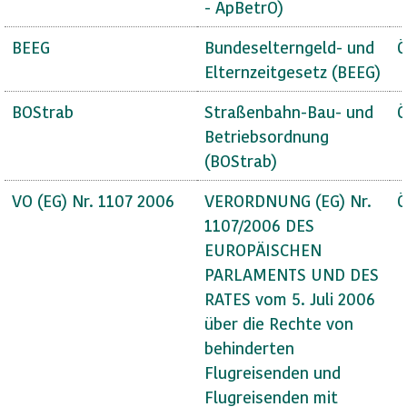
- ApBetrO)
BEEG
Bundeselterngeld- und
Ö
Elternzeitgesetz (BEEG)
BOStrab
Straßenbahn-Bau- und
Ö
Betriebsordnung
(BOStrab)
VO (EG) Nr. 1107 2006
VERORDNUNG (EG) Nr.
Ö
1107/2006 DES
EUROPÄISCHEN
PARLAMENTS UND DES
RATES vom 5. Juli 2006
über die Rechte von
behinderten
Flugreisenden und
Flugreisenden mit