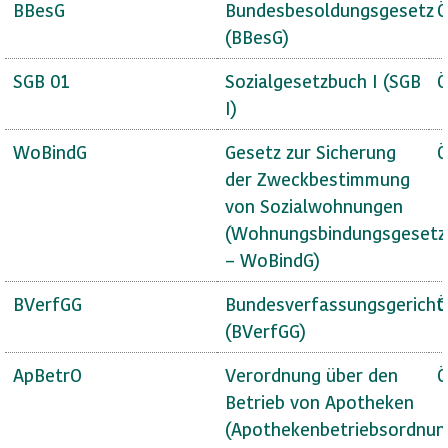
BBesG
Bundesbesoldungsgesetz
Ö
(BBesG)
SGB 01
Sozialgesetzbuch I (SGB
Ö
I)
WoBindG
Gesetz zur Sicherung
Ö
der Zweckbestimmung
von Sozialwohnungen
(Wohnungsbindungsgesetz
– WoBindG)
BVerfGG
Bundesverfassungsgericht
Ö
(BVerfGG)
ApBetrO
Verordnung über den
Ö
Betrieb von Apotheken
(Apothekenbetriebsordnun