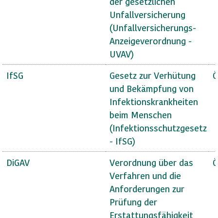
der gesetzlichen
Unfallversicherung
(Unfallversicherungs-
Anzeigeverordnung -
UVAV)
IfSG
Gesetz zur Verhütung
Ö
und Bekämpfung von
Infektionskrankheiten
beim Menschen
(Infektionsschutzgesetz
- IfSG)
DiGAV
Verordnung über das
Ö
Verfahren und die
Anforderungen zur
Prüfung der
Erstattungsfähigkeit