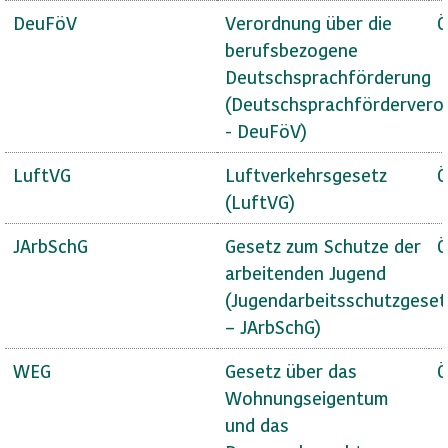
DeuFöV
Verordnung über die
Ö
berufsbezogene
Deutschsprachförderung
(Deutschsprachfördervero
- DeuFöV)
LuftVG
Luftverkehrsgesetz
Ö
(LuftVG)
JArbSchG
Gesetz zum Schutze der
Ö
arbeitenden Jugend
(Jugendarbeitsschutzgeset
– JArbSchG)
WEG
Gesetz über das
Ö
Wohnungseigentum
und das