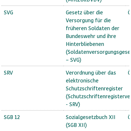
SVG
Gesetz über die
Ö
Versorgung für die
früheren Soldaten der
Bundeswehr und ihre
Hinterbliebenen
(Soldatenversorgungsgese
– SVG)
SRV
Verordnung über das
Ö
elektronische
Schutzschriftenregister
(Schutzschriftenregisterv
- SRV)
SGB 12
Sozialgesetzbuch XII
Ö
(SGB XII)