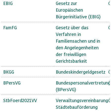
EBIG
Gesetz zur
Ö
Europäischen
Bürgerinitiative (EBIG)
FamFG
Gesetz über das
Ö
Verfahren in
Familiensachen und in
den Angelegenheiten
der freiwilligen
Gerichtsbarkeit
BKGG
Bundeskindergeldgesetz
Ö
BPersVG
Bundespersonalvertretung
Ö
(BPersVG)
StbFoerd2021VV
Verwaltungsvereinbarung
Ö
Städtebauförderung