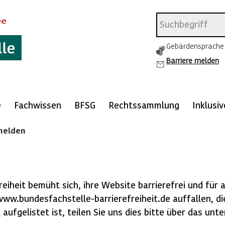
Gebärdensprache
Barriere melden
e
Fachwissen
BFSG
Rechtssammlung
Inklusi
melden
n
eiheit bemüht sich, ihre Website barrierefrei und für a
www.bundesfachstelle-barrierefreiheit.de auffallen, di
t
aufgelistet ist, teilen Sie uns dies bitte über das un