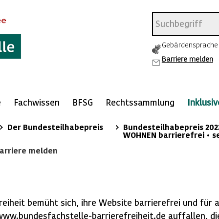
Gebärdensprache
Barriere melden
e
Fachwissen
BFSG
Rechtssammlung
Inklusi
Der Bundesteilhabepreis
Bundesteilhabepreis 202
WOHNEN barrierefrei • 
arriere melden
n
eiheit bemüht sich, ihre Website barrierefrei und für a
www.bundesfachstelle-barrierefreiheit.de auffallen, di