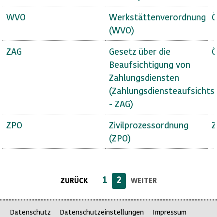
WVO
Werkstättenverordnung
Ö
(WVO)
ZAG
Gesetz über die
Ö
Beaufsichtigung von
Zahlungsdiensten
(Zahlungsdiensteaufsichts
- ZAG)
ZPO
Zivilprozessordnung
Z
(ZPO)
1
2
ZURÜCK
WEITER
Datenschutz
Datenschutzeinstellungen
Impressum