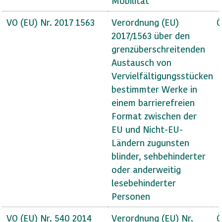
Mobilität
VO (EU) Nr. 2017 1563
Verordnung (EU)
Ö
2017/1563 über den
grenzüberschreitenden
Austausch von
Vervielfältigungsstücken
bestimmter Werke in
einem barrierefreien
Format zwischen der
EU und Nicht-EU-
Ländern zugunsten
blinder, sehbehinderter
oder anderweitig
lesebehinderter
Personen
VO (EU) Nr. 540 2014
Verordnung (EU) Nr.
Ö