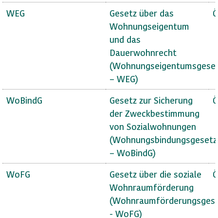
WEG
Gesetz über das
Ö
Wohnungseigentum
und das
Dauerwohnrecht
(Wohnungseigentumsgese
– WEG)
WoBindG
Gesetz zur Sicherung
Ö
der Zweckbestimmung
von Sozialwohnungen
(Wohnungsbindungsgesetz
– WoBindG)
WoFG
Gesetz über die soziale
Ö
Wohnraumförderung
(Wohnraumförderungsges
- WoFG)