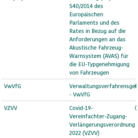
540/2014 des
Europäischen
Parlaments und des
Rates in Bezug auf die
Anforderungen an das
Akustische Fahrzeug-
Warnsystem (AVAS) für
die EU-Typgenehmigung
von Fahrzeugen
VwVfG
Verwaltungsverfahrensges
Ö
- VwVfG
VZVV
Covid-19-
Ö
Vereinfachter-Zugang-
Verlängerungsverordnung
2022 (VZVV)