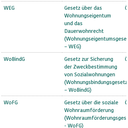
WEG
Gesetz über das
Ö
Wohnungseigentum
und das
Dauerwohnrecht
(Wohnungseigentumsgese
– WEG)
WoBindG
Gesetz zur Sicherung
Ö
der Zweckbestimmung
von Sozialwohnungen
(Wohnungsbindungsgesetz
– WoBindG)
WoFG
Gesetz über die soziale
Ö
Wohnraumförderung
(Wohnraumförderungsges
- WoFG)