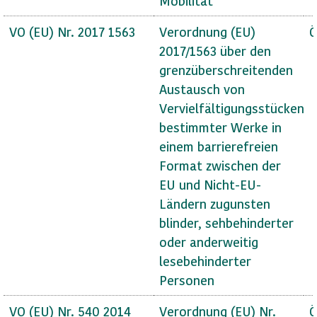
Mobilität
VO (EU) Nr. 2017 1563
Verordnung (EU)
Ö
2017/1563 über den
grenzüberschreitenden
Austausch von
Vervielfältigungsstücken
bestimmter Werke in
einem barrierefreien
Format zwischen der
EU und Nicht-EU-
Ländern zugunsten
blinder, sehbehinderter
oder anderweitig
lesebehinderter
Personen
VO (EU) Nr. 540 2014
Verordnung (EU) Nr.
Ö