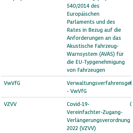
540/2014 des
Europäischen
Parlaments und des
Rates in Bezug auf die
Anforderungen an das
Akustische Fahrzeug-
Warnsystem (AVAS) für
die EU-Typgenehmigung
von Fahrzeugen
VwVfG
Verwaltungsverfahrensges
Ö
- VwVfG
VZVV
Covid-19-
Ö
Vereinfachter-Zugang-
Verlängerungsverordnung
2022 (VZVV)