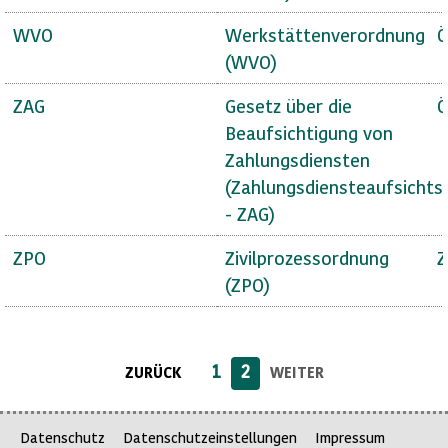
WVO
Werkstättenverordnung
Ö
(WVO)
ZAG
Gesetz über die
Ö
Beaufsichtigung von
Zahlungsdiensten
(Zahlungsdiensteaufsichts
- ZAG)
ZPO
Zivilprozessordnung
Z
(ZPO)
1
2
ZURÜCK
WEITER
Datenschutz
Datenschutzeinstellungen
Impressum