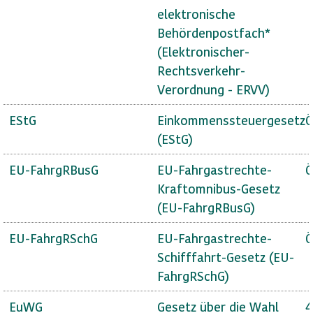
elektronische
Behördenpostfach*
(Elektronischer-
Rechtsverkehr-
Verordnung - ERVV)
EStG
Einkommenssteuergesetz
Ö
(EStG)
EU-FahrgRBusG
EU-Fahrgastrechte-
Ö
Kraftomnibus-Gesetz
(EU-FahrgRBusG)
EU-FahrgRSchG
EU-Fahrgastrechte-
Ö
Schifffahrt-Gesetz (EU-
FahrgRSchG)
EuWG
Gesetz über die Wahl
4