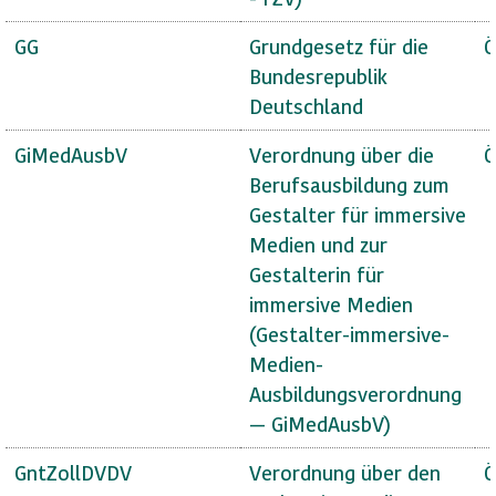
GG
Grundgesetz für die
Ö
Bundesrepublik
Deutschland
GiMedAusbV
Verordnung über die
Ö
Berufsausbildung zum
Gestalter für immersive
Medien und zur
Gestalterin für
immersive Medien
(Gestalter-immersive-
Medien-
Ausbildungsverordnung
— GiMedAusbV)
GntZollDVDV
Verordnung über den
Ö