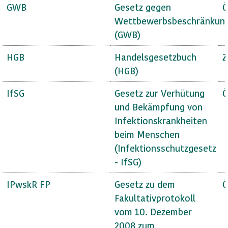
GWB
Gesetz gegen
Ö
Wettbewerbsbeschränkun
(GWB)
HGB
Handelsgesetzbuch
Z
(HGB)
IfSG
Gesetz zur Verhütung
Ö
und Bekämpfung von
Infektionskrankheiten
beim Menschen
(Infektionsschutzgesetz
- IfSG)
IPwskR FP
Gesetz zu dem
Ö
Fakultativprotokoll
vom 10. Dezember
2008 zum