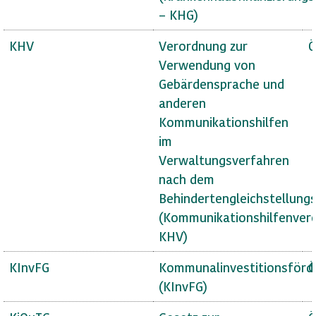
– KHG)
KHV
Verordnung zur
Ö
Verwendung von
Gebärdensprache und
anderen
Kommunikationshilfen
im
Verwaltungsverfahren
nach dem
Behindertengleichstellung
(Kommunikationshilfenver
KHV)
KInvFG
Kommunalinvestitionsförd
Ö
(KInvFG)