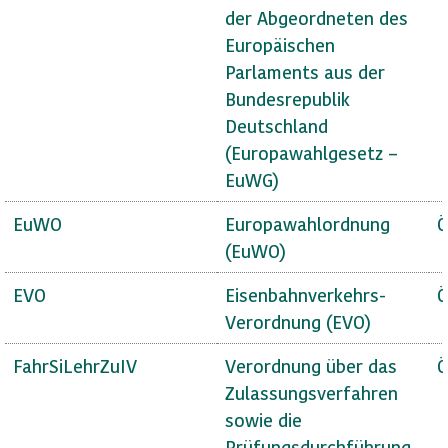
der Abgeordneten des
Europäischen
Parlaments aus der
Bundesrepublik
Deutschland
(Europawahlgesetz –
EuWG)
EuWO
Europawahlordnung
Ö
(EuWO)
EVO
Eisenbahnverkehrs-
Ö
Verordnung (EVO)
FahrSiLehrZuIV
Verordnung über das
Ö
Zulassungsverfahren
sowie die
Prüfungsdurchführung