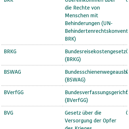
die Rechte von
Menschen mit
Behinderungen (UN-
Behindertenrechtskonvent
BRK)
BRKG
Bundesreisekostengesetz
Ö
(BRKG)
BSWAG
Bundesschienenwegeausba
Ö
(BSWAG)
BVerfGG
Bundesverfassungsgericht
Ö
(BVerfGG)
BVG
Gesetz über die
Ö
Versorgung der Opfer
des Krieges