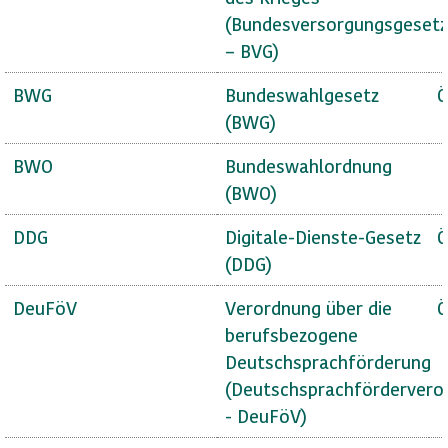
(Bundesversorgungsgesetz
– BVG)
BWG
Bundeswahlgesetz
Ö
(BWG)
BWO
Bundeswahlordnung
(BWO)
DDG
Digitale-Dienste-Gesetz
Ö
(DDG)
DeuFöV
Verordnung über die
Ö
berufsbezogene
Deutschsprachförderung
(Deutschsprachfördervero
- DeuFöV)