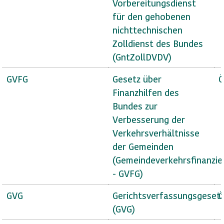
Vorbereitungsdienst
für den gehobenen
nichttechnischen
Zolldienst des Bundes
(GntZollDVDV)
GVFG
Gesetz über
Ö
Finanzhilfen des
Bundes zur
Verbesserung der
Verkehrsverhältnisse
der Gemeinden
(Gemeindeverkehrsfinanzie
- GVFG)
GVG
Gerichtsverfassungsgeset
Ö
(GVG)