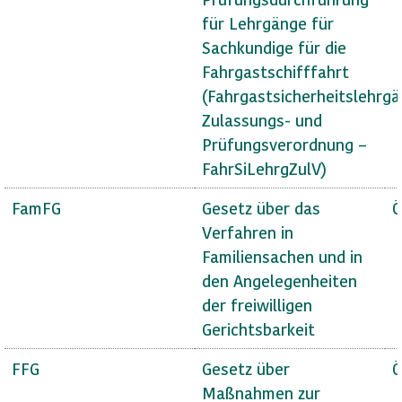
für Lehrgänge für
Sachkundige für die
Fahrgastschifffahrt
(Fahrgastsicherheitslehrg
Zulassungs- und
Prüfungsverordnung –
FahrSiLehrgZulV)
FamFG
Gesetz über das
Ö
Verfahren in
Familiensachen und in
den Angelegenheiten
der freiwilligen
Gerichtsbarkeit
FFG
Gesetz über
Ö
Maßnahmen zur