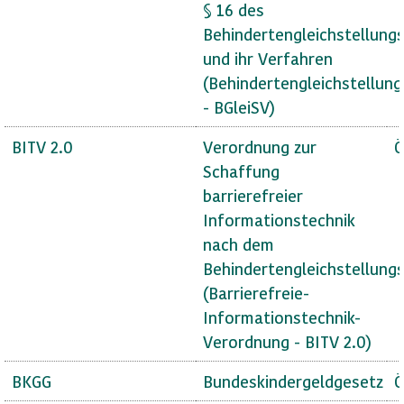
§ 16 des
Behindertengleichstellung
und ihr Verfahren
(Behindertengleichstellun
- BGleiSV)
BITV 2.0
Verordnung zur
Ö
Schaffung
barrierefreier
Informationstechnik
nach dem
Behindertengleichstellung
(Barrierefreie-
Informationstechnik-
Verordnung - BITV 2.0)
BKGG
Bundeskindergeldgesetz
Ö