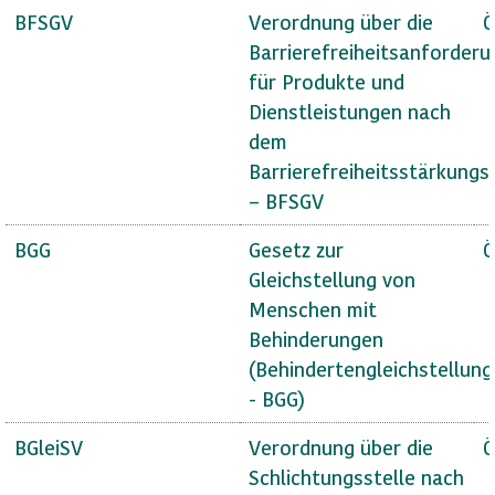
BFSGV
Verordnung über die
Ö
Barrierefreiheitsanforder
für Produkte und
Dienstleistungen nach
dem
Barrierefreiheitsstärkungs
– BFSGV
BGG
Gesetz zur
Ö
Gleichstellung von
Menschen mit
Behinderungen
(Behindertengleichstellun
- BGG)
BGleiSV
Verordnung über die
Ö
Schlichtungsstelle nach