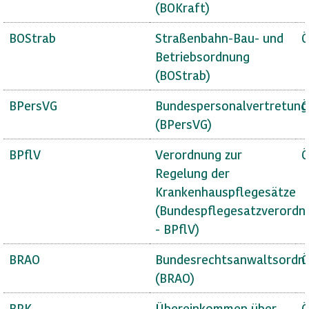
(BOKraft)
BOStrab
Straßenbahn-Bau- und
Ö
Betriebsordnung
(BOStrab)
BPersVG
Bundespersonalvertretung
Ö
(BPersVG)
BPflV
Verordnung zur
Ö
Regelung der
Krankenhauspflegesätze
(Bundespflegesatzverordn
- BPflV)
BRAO
Bundesrechtsanwaltsordn
Ö
(BRAO)
BRK
Übereinkommen über
Ö