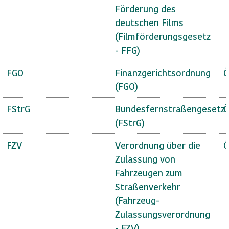
Förderung des
deutschen Films
(Filmförderungsgesetz
- FFG)
FGO
Finanzgerichtsordnung
Ö
(FGO)
FStrG
Bundesfernstraßengesetz
Ö
(FStrG)
FZV
Verordnung über die
Ö
Zulassung von
Fahrzeugen zum
Straßenverkehr
(Fahrzeug-
Zulassungsverordnung
- FZV)