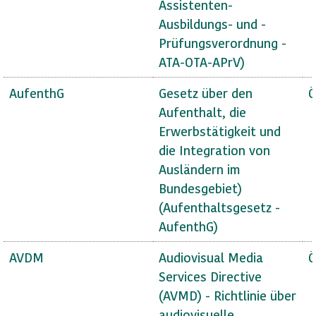
Assistenten-
Ausbildungs- und -
Prüfungsverordnung -
ATA-OTA-APrV)
AufenthG
Gesetz über den
Ö
Aufenthalt, die
Erwerbstätigkeit und
die Integration von
Ausländern im
Bundesgebiet)
(Aufenthaltsgesetz -
AufenthG)
AVDM
Audiovisual Media
Ö
Services Directive
(AVMD) - Richtlinie über
audiovisuelle