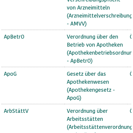
von Arzneimitteln
(Arzneimittelverschreibun
- AMVV)
ApBetrO
Verordnung über den
Ö
Betrieb von Apotheken
(Apothekenbetriebsordnun
- ApBetrO)
ApoG
Gesetz über das
Ö
Apothekenwesen
(Apothekengesetz -
ApoG)
ArbStättV
Verordnung über
Ö
Arbeitsstätten
(Arbeitsstättenverordnung