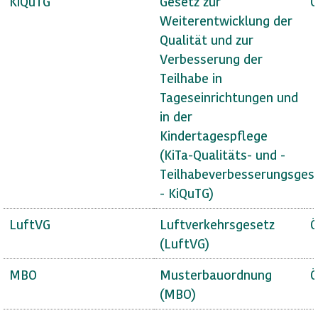
KiQuTG
Gesetz zur
Ö
Weiterentwicklung der
Qualität und zur
Verbesserung der
Teilhabe in
Tageseinrichtungen und
in der
Kindertagespflege
(KiTa-Qualitäts- und -
Teilhabeverbesserungsges
- KiQuTG)
LuftVG
Luftverkehrsgesetz
Ö
(LuftVG)
MBO
Musterbauordnung
Ö
(MBO)