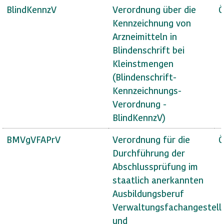
BlindKennzV
Verordnung über die
Ö
Kennzeichnung von
Arzneimitteln in
Blindenschrift bei
Kleinstmengen
(Blindenschrift-
Kennzeichnungs-
Verordnung -
BlindKennzV)
BMVgVFAPrV
Verordnung für die
Ö
Durchführung der
Abschlussprüfung im
staatlich anerkannten
Ausbildungsberuf
Verwaltungsfachangestell
und