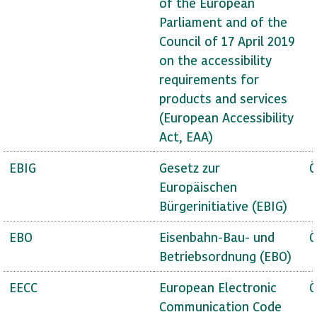
of the European
Parliament and of the
Council of 17 April 2019
on the accessibility
requirements for
products and services
(European Accessibility
Act, EAA)
EBIG
Gesetz zur
Ö
Europäischen
Bürgerinitiative (EBIG)
EBO
Eisenbahn-Bau- und
Ö
Betriebsordnung (EBO)
EECC
European Electronic
Ö
Communication Code