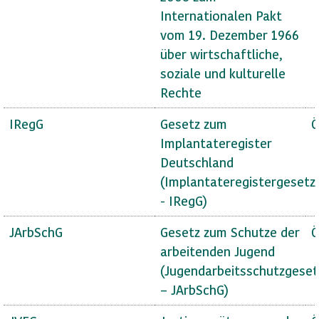
Internationalen Pakt
vom 19. Dezember 1966
über wirtschaftliche,
soziale und kulturelle
Rechte
IRegG
Gesetz zum
Ö
Implantateregister
Deutschland
(Implantateregistergesetz
- IRegG)
JArbSchG
Gesetz zum Schutze der
Ö
arbeitenden Jugend
(Jugendarbeitsschutzgeset
– JArbSchG)