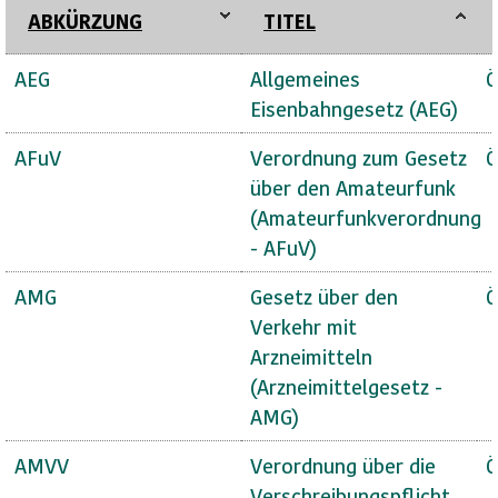
ABKÜRZUNG
TITEL
AEG
Allgemeines
Ö
Eisenbahngesetz (AEG)
AFuV
Verordnung zum Gesetz
Ö
über den Amateurfunk
(Amateurfunkverordnung
- AFuV)
AMG
Gesetz über den
Ö
Verkehr mit
Arzneimitteln
(Arzneimittelgesetz -
AMG)
AMVV
Verordnung über die
Ö
Verschreibungspflicht