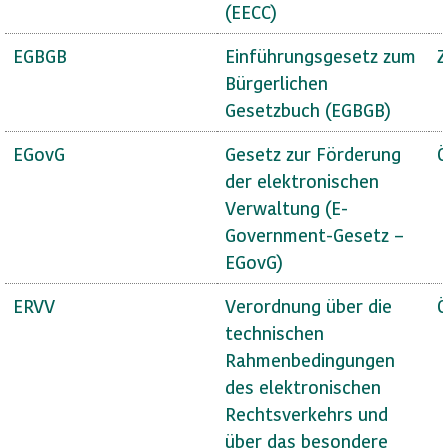
(EECC)
EGBGB
Einführungsgesetz zum
Z
Bürgerlichen
Gesetzbuch (EGBGB)
EGovG
Gesetz zur Förderung
Ö
der elektronischen
Verwaltung (E-
Government-Gesetz –
EGovG)
ERVV
Verordnung über die
Ö
technischen
Rahmenbedingungen
des elektronischen
Rechtsverkehrs und
über das besondere