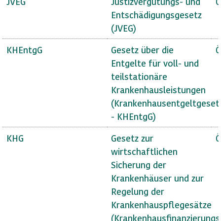
JVEG
Justizvergütungs- und
Ö
Entschädigungsgesetz
(JVEG)
KHEntgG
Gesetz über die
Ö
Entgelte für voll- und
teilstationäre
Krankenhausleistungen
(Krankenhausentgeltgeset
- KHEntgG)
KHG
Gesetz zur
Ö
wirtschaftlichen
Sicherung der
Krankenhäuser und zur
Regelung der
Krankenhauspflegesätze
(Krankenhausfinanzierungs