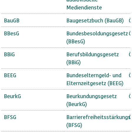
Mediendienste
BauGB
Baugesetzbuch (BauGB)
Ö
BBesG
Bundesbesoldungsgesetz
Ö
(BBesG)
BBiG
Berufsbildungsgesetz
Ö
(BBiG)
BEEG
Bundeselterngeld- und
Ö
Elternzeitgesetz (BEEG)
BeurkG
Beurkundungsgesetz
Ö
(BeurkG)
BFSG
Barrierefreiheitsstärkungs
Ö
(BFSG)