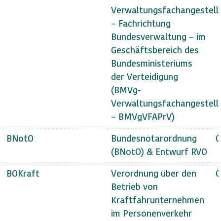
Verwaltungsfachangestell
– Fachrichtung
Bundesverwaltung – im
Geschäftsbereich des
Bundesministeriums
der Verteidigung
(BMVg-
Verwaltungsfachangestell
– BMVgVFAPrV)
BNotO
Bundesnotarordnung
Ö
(BNotO) & Entwurf RVO
BOKraft
Verordnung über den
Ö
Betrieb von
Kraftfahrunternehmen
im Personenverkehr