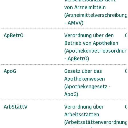
von Arzneimitteln
(Arzneimittelverschreibun
- AMVV)
ApBetrO
Verordnung über den
Ö
Betrieb von Apotheken
(Apothekenbetriebsordnun
- ApBetrO)
ApoG
Gesetz über das
Ö
Apothekenwesen
(Apothekengesetz -
ApoG)
ArbStättV
Verordnung über
Ö
Arbeitsstätten
(Arbeitsstättenverordnung