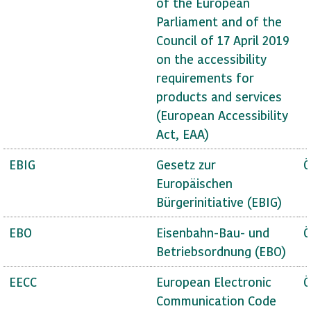
of the European
Parliament and of the
Council of 17 April 2019
on the accessibility
requirements for
products and services
(European Accessibility
Act, EAA)
EBIG
Gesetz zur
Ö
Europäischen
Bürgerinitiative (EBIG)
EBO
Eisenbahn-Bau- und
Ö
Betriebsordnung (EBO)
EECC
European Electronic
Ö
Communication Code