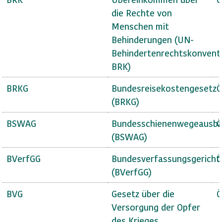
die Rechte von
Menschen mit
Behinderungen (UN-
Behindertenrechtskonvent
BRK)
BRKG
Bundesreisekostengesetz
Ö
(BRKG)
BSWAG
Bundesschienenwegeausba
Ö
(BSWAG)
BVerfGG
Bundesverfassungsgericht
Ö
(BVerfGG)
BVG
Gesetz über die
Ö
Versorgung der Opfer
des Krieges