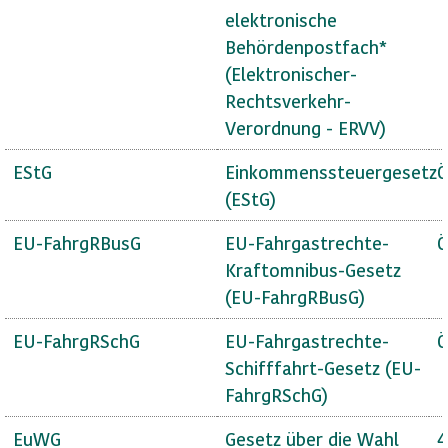
elektronische
Behördenpostfach*
(Elektronischer-
Rechtsverkehr-
Verordnung - ERVV)
EStG
Einkommenssteuergesetz
Ö
(EStG)
EU-FahrgRBusG
EU-Fahrgastrechte-
Ö
Kraftomnibus-Gesetz
(EU-FahrgRBusG)
EU-FahrgRSchG
EU-Fahrgastrechte-
Ö
Schifffahrt-Gesetz (EU-
FahrgRSchG)
EuWG
Gesetz über die Wahl
4