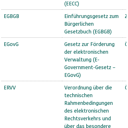
(EECC)
EGBGB
Einführungsgesetz zum
Z
Bürgerlichen
Gesetzbuch (EGBGB)
EGovG
Gesetz zur Förderung
Ö
der elektronischen
Verwaltung (E-
Government-Gesetz –
EGovG)
ERVV
Verordnung über die
Ö
technischen
Rahmenbedingungen
des elektronischen
Rechtsverkehrs und
über das besondere