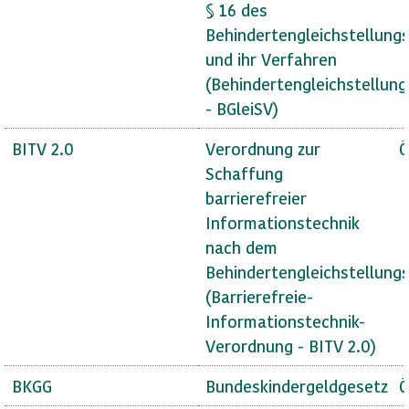
§ 16 des
Behindertengleichstellung
und ihr Verfahren
(Behindertengleichstellun
- BGleiSV)
BITV 2.0
Verordnung zur
Ö
Schaffung
barrierefreier
Informationstechnik
nach dem
Behindertengleichstellung
(Barrierefreie-
Informationstechnik-
Verordnung - BITV 2.0)
BKGG
Bundeskindergeldgesetz
Ö