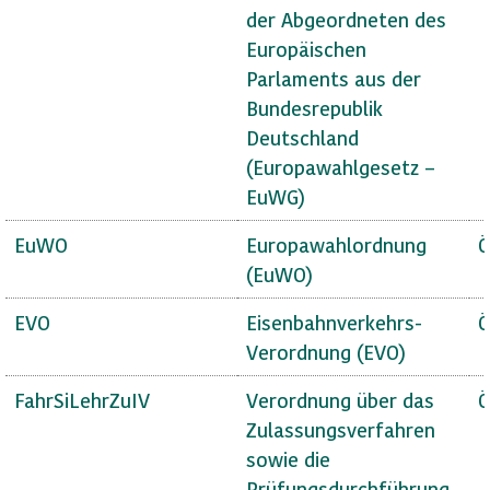
der Abgeordneten des
Europäischen
Parlaments aus der
Bundesrepublik
Deutschland
(Europawahlgesetz –
EuWG)
EuWO
Europawahlordnung
Ö
(EuWO)
EVO
Eisenbahnverkehrs-
Ö
Verordnung (EVO)
FahrSiLehrZuIV
Verordnung über das
Ö
Zulassungsverfahren
sowie die
Prüfungsdurchführung