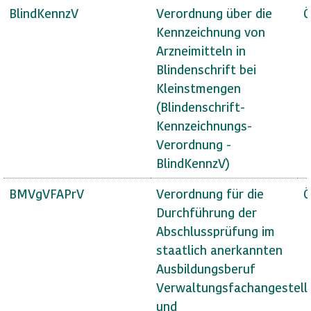
BlindKennzV
Verordnung über die
Ö
Kennzeichnung von
Arzneimitteln in
Blindenschrift bei
Kleinstmengen
(Blindenschrift-
Kennzeichnungs-
Verordnung -
BlindKennzV)
BMVgVFAPrV
Verordnung für die
Ö
Durchführung der
Abschlussprüfung im
staatlich anerkannten
Ausbildungsberuf
Verwaltungsfachangestell
und