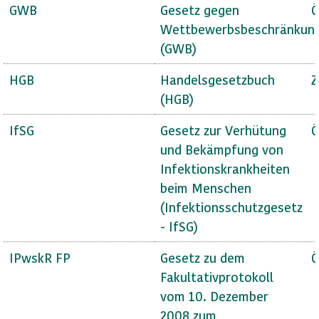
GWB
Gesetz gegen
Ö
Wettbewerbsbeschränkun
(GWB)
HGB
Handelsgesetzbuch
Z
(HGB)
IfSG
Gesetz zur Verhütung
Ö
und Bekämpfung von
Infektionskrankheiten
beim Menschen
(Infektionsschutzgesetz
- IfSG)
IPwskR FP
Gesetz zu dem
Ö
Fakultativprotokoll
vom 10. Dezember
2008 zum