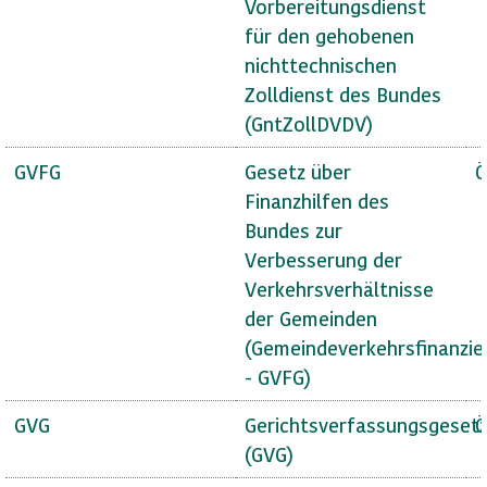
Vorbereitungsdienst
für den gehobenen
nichttechnischen
Zolldienst des Bundes
(GntZollDVDV)
GVFG
Gesetz über
Ö
Finanzhilfen des
Bundes zur
Verbesserung der
Verkehrsverhältnisse
der Gemeinden
(Gemeindeverkehrsfinanzie
- GVFG)
GVG
Gerichtsverfassungsgeset
Ö
(GVG)