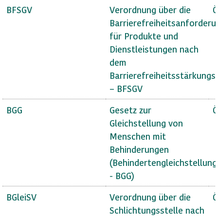
BFSGV
Verordnung über die
Ö
Barrierefreiheitsanforder
für Produkte und
Dienstleistungen nach
dem
Barrierefreiheitsstärkungs
– BFSGV
BGG
Gesetz zur
Ö
Gleichstellung von
Menschen mit
Behinderungen
(Behindertengleichstellun
- BGG)
BGleiSV
Verordnung über die
Ö
Schlichtungsstelle nach