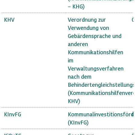
– KHG)
KHV
Verordnung zur
Ö
Verwendung von
Gebärdensprache und
anderen
Kommunikationshilfen
im
Verwaltungsverfahren
nach dem
Behindertengleichstellung
(Kommunikationshilfenver
KHV)
KInvFG
Kommunalinvestitionsförd
Ö
(KInvFG)