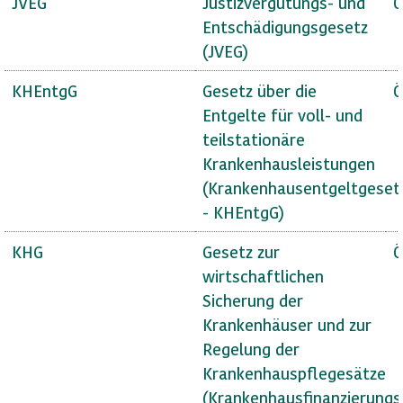
JVEG
Justizvergütungs- und
Ö
Entschädigungsgesetz
(JVEG)
KHEntgG
Gesetz über die
Ö
Entgelte für voll- und
teilstationäre
Krankenhausleistungen
(Krankenhausentgeltgeset
- KHEntgG)
KHG
Gesetz zur
Ö
wirtschaftlichen
Sicherung der
Krankenhäuser und zur
Regelung der
Krankenhauspflegesätze
(Krankenhausfinanzierungs