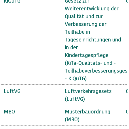
KiQuTG
Gesetz zur
Ö
Weiterentwicklung der
Qualität und zur
Verbesserung der
Teilhabe in
Tageseinrichtungen und
in der
Kindertagespflege
(KiTa-Qualitäts- und -
Teilhabeverbesserungsges
- KiQuTG)
LuftVG
Luftverkehrsgesetz
Ö
(LuftVG)
MBO
Musterbauordnung
Ö
(MBO)