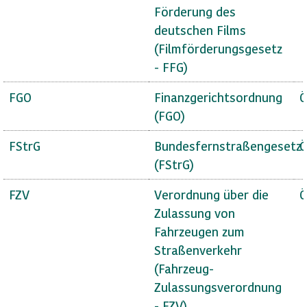
Förderung des
deutschen Films
(Filmförderungsgesetz
- FFG)
FGO
Finanzgerichtsordnung
Ö
(FGO)
FStrG
Bundesfernstraßengesetz
Ö
(FStrG)
FZV
Verordnung über die
Ö
Zulassung von
Fahrzeugen zum
Straßenverkehr
(Fahrzeug-
Zulassungsverordnung
- FZV)