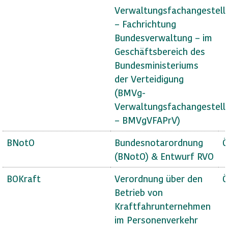
Verwaltungsfachangestell
– Fachrichtung
Bundesverwaltung – im
Geschäftsbereich des
Bundesministeriums
der Verteidigung
(BMVg-
Verwaltungsfachangestell
– BMVgVFAPrV)
BNotO
Bundesnotarordnung
Ö
(BNotO) & Entwurf RVO
BOKraft
Verordnung über den
Ö
Betrieb von
Kraftfahrunternehmen
im Personenverkehr