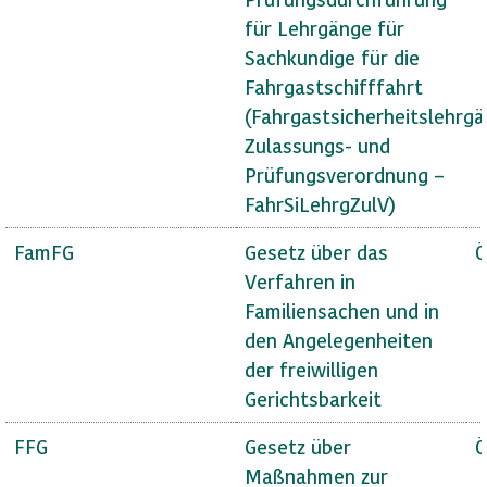
für Lehrgänge für
Sachkundige für die
Fahrgastschifffahrt
(Fahrgastsicherheitslehrg
Zulassungs- und
Prüfungsverordnung –
FahrSiLehrgZulV)
FamFG
Gesetz über das
Ö
Verfahren in
Familiensachen und in
den Angelegenheiten
der freiwilligen
Gerichtsbarkeit
FFG
Gesetz über
Ö
Maßnahmen zur