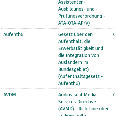
Assistenten-
Ausbildungs- und -
Prüfungsverordnung -
ATA-OTA-APrV)
AufenthG
Gesetz über den
Ö
Aufenthalt, die
Erwerbstätigkeit und
die Integration von
Ausländern im
Bundesgebiet)
(Aufenthaltsgesetz -
AufenthG)
AVDM
Audiovisual Media
Ö
Services Directive
(AVMD) - Richtlinie über
audiovisuelle