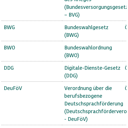
(Bundesversorgungsgesetz
– BVG)
BWG
Bundeswahlgesetz
Ö
(BWG)
BWO
Bundeswahlordnung
(BWO)
DDG
Digitale-Dienste-Gesetz
Ö
(DDG)
DeuFöV
Verordnung über die
Ö
berufsbezogene
Deutschsprachförderung
(Deutschsprachfördervero
- DeuFöV)