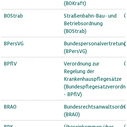
(BOKraft)
BOStrab
Straßenbahn-Bau- und
Ö
Betriebsordnung
(BOStrab)
BPersVG
Bundespersonalvertretung
Ö
(BPersVG)
BPflV
Verordnung zur
Ö
Regelung der
Krankenhauspflegesätze
(Bundespflegesatzverordn
- BPflV)
BRAO
Bundesrechtsanwaltsordn
Ö
(BRAO)
BRK
Übereinkommen über
Ö