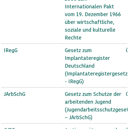
Internationalen Pakt
vom 19. Dezember 1966
über wirtschaftliche,
soziale und kulturelle
Rechte
IRegG
Gesetz zum
Ö
Implantateregister
Deutschland
(Implantateregistergesetz
- IRegG)
JArbSchG
Gesetz zum Schutze der
Ö
arbeitenden Jugend
(Jugendarbeitsschutzgeset
– JArbSchG)