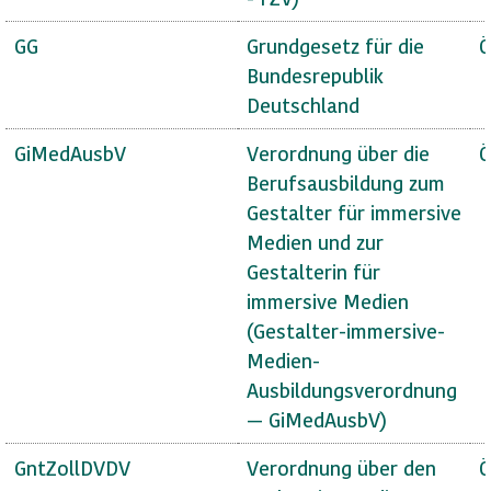
GG
Grundgesetz für die
Ö
Bundesrepublik
Deutschland
GiMedAusbV
Verordnung über die
Ö
Berufsausbildung zum
Gestalter für immersive
Medien und zur
Gestalterin für
immersive Medien
(Gestalter-immersive-
Medien-
Ausbildungsverordnung
— GiMedAusbV)
GntZollDVDV
Verordnung über den
Ö