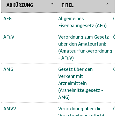
ABKÜRZUNG
TITEL
AEG
Allgemeines
Ö
Eisenbahngesetz (AEG)
AFuV
Verordnung zum Gesetz
Ö
über den Amateurfunk
(Amateurfunkverordnung
- AFuV)
AMG
Gesetz über den
Ö
Verkehr mit
Arzneimitteln
(Arzneimittelgesetz -
AMG)
AMVV
Verordnung über die
Ö
Verschreibungspflicht