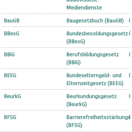
Mediendienste
BauGB
Baugesetzbuch (BauGB)
Ö
BBesG
Bundesbesoldungsgesetz
Ö
(BBesG)
BBiG
Berufsbildungsgesetz
Ö
(BBiG)
BEEG
Bundeselterngeld- und
Ö
Elternzeitgesetz (BEEG)
BeurkG
Beurkundungsgesetz
Ö
(BeurkG)
BFSG
Barrierefreiheitsstärkungs
Ö
(BFSG)