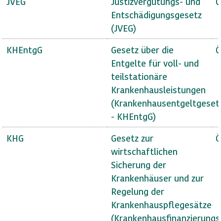
JVEG
Justizvergütungs- und
Ö
Entschädigungsgesetz
(JVEG)
KHEntgG
Gesetz über die
Ö
Entgelte für voll- und
teilstationäre
Krankenhausleistungen
(Krankenhausentgeltgeset
- KHEntgG)
KHG
Gesetz zur
Ö
wirtschaftlichen
Sicherung der
Krankenhäuser und zur
Regelung der
Krankenhauspflegesätze
(Krankenhausfinanzierungs