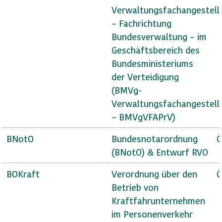
Verwaltungsfachangestell
– Fachrichtung
Bundesverwaltung – im
Geschäftsbereich des
Bundesministeriums
der Verteidigung
(BMVg-
Verwaltungsfachangestell
– BMVgVFAPrV)
BNotO
Bundesnotarordnung
Ö
(BNotO) & Entwurf RVO
BOKraft
Verordnung über den
Ö
Betrieb von
Kraftfahrunternehmen
im Personenverkehr