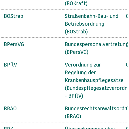
(BOKraft)
BOStrab
Straßenbahn-Bau- und
Ö
Betriebsordnung
(BOStrab)
BPersVG
Bundespersonalvertretung
Ö
(BPersVG)
BPflV
Verordnung zur
Ö
Regelung der
Krankenhauspflegesätze
(Bundespflegesatzverordn
- BPflV)
BRAO
Bundesrechtsanwaltsordn
Ö
(BRAO)
BRK
Übereinkommen über
Ö