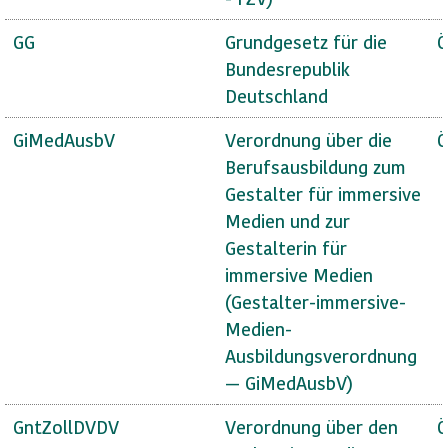
GG
Grundgesetz für die
Ö
Bundesrepublik
Deutschland
GiMedAusbV
Verordnung über die
Ö
Berufsausbildung zum
Gestalter für immersive
Medien und zur
Gestalterin für
immersive Medien
(Gestalter-immersive-
Medien-
Ausbildungsverordnung
— GiMedAusbV)
GntZollDVDV
Verordnung über den
Ö