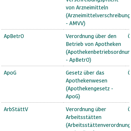
von Arzneimitteln
(Arzneimittelverschreibun
- AMVV)
ApBetrO
Verordnung über den
Ö
Betrieb von Apotheken
(Apothekenbetriebsordnun
- ApBetrO)
ApoG
Gesetz über das
Ö
Apothekenwesen
(Apothekengesetz -
ApoG)
ArbStättV
Verordnung über
Ö
Arbeitsstätten
(Arbeitsstättenverordnung