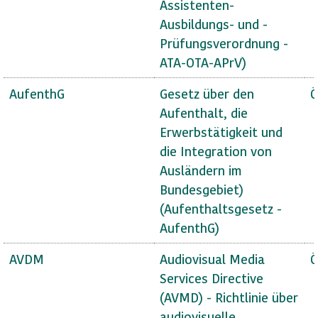
Assistenten-
Ausbildungs- und -
Prüfungsverordnung -
ATA-OTA-APrV)
AufenthG
Gesetz über den
Ö
Aufenthalt, die
Erwerbstätigkeit und
die Integration von
Ausländern im
Bundesgebiet)
(Aufenthaltsgesetz -
AufenthG)
AVDM
Audiovisual Media
Ö
Services Directive
(AVMD) - Richtlinie über
audiovisuelle