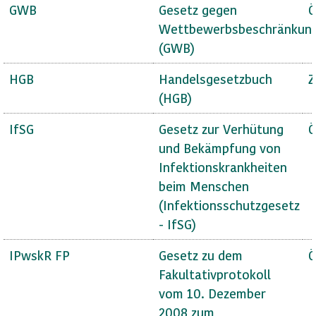
GWB
Gesetz gegen
Ö
Wettbewerbsbeschränkun
(GWB)
HGB
Handelsgesetzbuch
Z
(HGB)
IfSG
Gesetz zur Verhütung
Ö
und Bekämpfung von
Infektionskrankheiten
beim Menschen
(Infektionsschutzgesetz
- IfSG)
IPwskR FP
Gesetz zu dem
Ö
Fakultativprotokoll
vom 10. Dezember
2008 zum