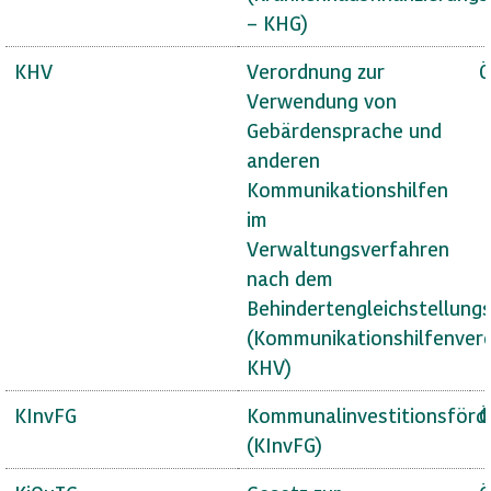
– KHG)
KHV
Verordnung zur
Ö
Verwendung von
Gebärdensprache und
anderen
Kommunikationshilfen
im
Verwaltungsverfahren
nach dem
Behindertengleichstellung
(Kommunikationshilfenver
KHV)
KInvFG
Kommunalinvestitionsförd
Ö
(KInvFG)