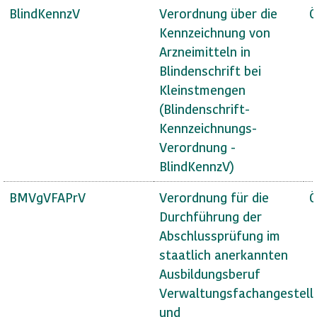
BlindKennzV
Verordnung über die
Ö
Kennzeichnung von
Arzneimitteln in
Blindenschrift bei
Kleinstmengen
(Blindenschrift-
Kennzeichnungs-
Verordnung -
BlindKennzV)
BMVgVFAPrV
Verordnung für die
Ö
Durchführung der
Abschlussprüfung im
staatlich anerkannten
Ausbildungsberuf
Verwaltungsfachangestell
und