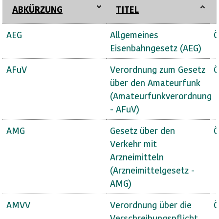
ABKÜRZUNG
TITEL
AEG
Allgemeines
Ö
Eisenbahngesetz (AEG)
AFuV
Verordnung zum Gesetz
Ö
über den Amateurfunk
(Amateurfunkverordnung
- AFuV)
AMG
Gesetz über den
Ö
Verkehr mit
Arzneimitteln
(Arzneimittelgesetz -
AMG)
AMVV
Verordnung über die
Ö
Verschreibungspflicht