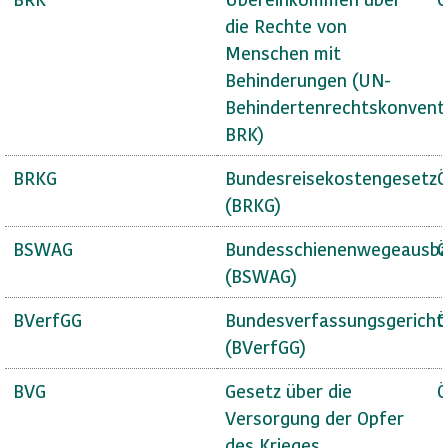
die Rechte von
Menschen mit
Behinderungen (UN-
Behindertenrechtskonvent
BRK)
BRKG
Bundesreisekostengesetz
Ö
(BRKG)
BSWAG
Bundesschienenwegeausba
Ö
(BSWAG)
BVerfGG
Bundesverfassungsgericht
Ö
(BVerfGG)
BVG
Gesetz über die
Ö
Versorgung der Opfer
des Krieges