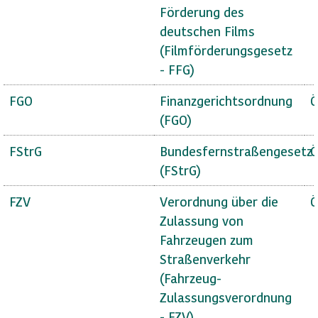
Förderung des
deutschen Films
(Filmförderungsgesetz
- FFG)
FGO
Finanzgerichtsordnung
Ö
(FGO)
FStrG
Bundesfernstraßengesetz
Ö
(FStrG)
FZV
Verordnung über die
Ö
Zulassung von
Fahrzeugen zum
Straßenverkehr
(Fahrzeug-
Zulassungsverordnung
- FZV)