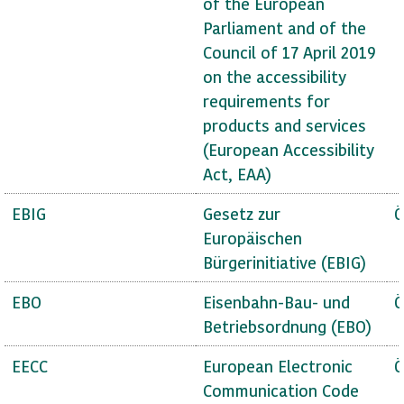
of the European
Parliament and of the
Council of 17 April 2019
on the accessibility
requirements for
products and services
(European Accessibility
Act, EAA)
EBIG
Gesetz zur
Ö
Europäischen
Bürgerinitiative (EBIG)
EBO
Eisenbahn-Bau- und
Ö
Betriebsordnung (EBO)
EECC
European Electronic
Ö
Communication Code