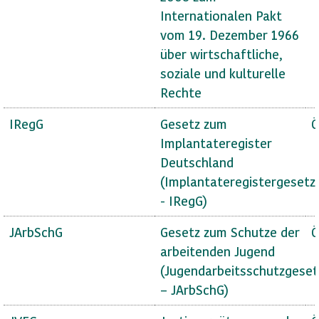
Internationalen Pakt
vom 19. Dezember 1966
über wirtschaftliche,
soziale und kulturelle
Rechte
IRegG
Gesetz zum
Ö
Implantateregister
Deutschland
(Implantateregistergesetz
- IRegG)
JArbSchG
Gesetz zum Schutze der
Ö
arbeitenden Jugend
(Jugendarbeitsschutzgeset
– JArbSchG)