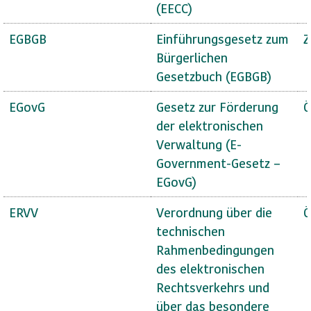
(EECC)
EGBGB
Einführungsgesetz zum
Z
Bürgerlichen
Gesetzbuch (EGBGB)
EGovG
Gesetz zur Förderung
Ö
der elektronischen
Verwaltung (E-
Government-Gesetz –
EGovG)
ERVV
Verordnung über die
Ö
technischen
Rahmenbedingungen
des elektronischen
Rechtsverkehrs und
über das besondere