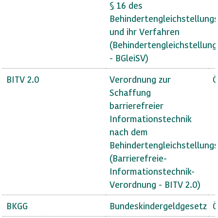
§ 16 des
Behindertengleichstellung
und ihr Verfahren
(Behindertengleichstellun
- BGleiSV)
BITV 2.0
Verordnung zur
Ö
Schaffung
barrierefreier
Informationstechnik
nach dem
Behindertengleichstellung
(Barrierefreie-
Informationstechnik-
Verordnung - BITV 2.0)
BKGG
Bundeskindergeldgesetz
Ö