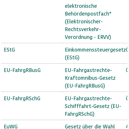
elektronische
Behördenpostfach*
(Elektronischer-
Rechtsverkehr-
Verordnung - ERVV)
EStG
Einkommenssteuergesetz
Ö
(EStG)
EU-FahrgRBusG
EU-Fahrgastrechte-
Ö
Kraftomnibus-Gesetz
(EU-FahrgRBusG)
EU-FahrgRSchG
EU-Fahrgastrechte-
Ö
Schifffahrt-Gesetz (EU-
FahrgRSchG)
EuWG
Gesetz über die Wahl
4