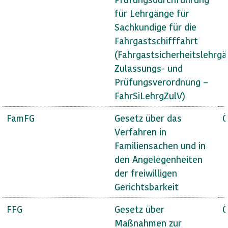
für Lehrgänge für
Sachkundige für die
Fahrgastschifffahrt
(Fahrgastsicherheitslehrg
Zulassungs- und
Prüfungsverordnung –
FahrSiLehrgZulV)
FamFG
Gesetz über das
Ö
Verfahren in
Familiensachen und in
den Angelegenheiten
der freiwilligen
Gerichtsbarkeit
FFG
Gesetz über
Ö
Maßnahmen zur