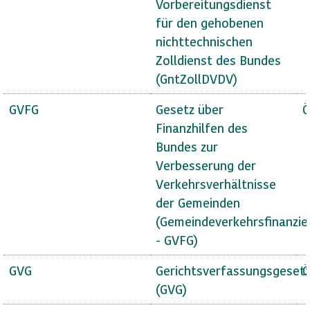
Vorbereitungsdienst
für den gehobenen
nichttechnischen
Zolldienst des Bundes
(GntZollDVDV)
GVFG
Gesetz über
Ö
Finanzhilfen des
Bundes zur
Verbesserung der
Verkehrsverhältnisse
der Gemeinden
(Gemeindeverkehrsfinanzie
- GVFG)
GVG
Gerichtsverfassungsgeset
Ö
(GVG)