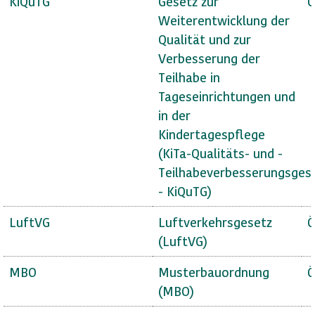
KiQuTG
Gesetz zur
Ö
Weiterentwicklung der
Qualität und zur
Verbesserung der
Teilhabe in
Tageseinrichtungen und
in der
Kindertagespflege
(KiTa-Qualitäts- und -
Teilhabeverbesserungsges
- KiQuTG)
LuftVG
Luftverkehrsgesetz
Ö
(LuftVG)
MBO
Musterbauordnung
Ö
(MBO)