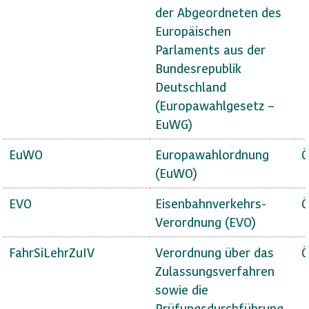
der Abgeordneten des
Europäischen
Parlaments aus der
Bundesrepublik
Deutschland
(Europawahlgesetz –
EuWG)
EuWO
Europawahlordnung
Ö
(EuWO)
EVO
Eisenbahnverkehrs-
Ö
Verordnung (EVO)
FahrSiLehrZuIV
Verordnung über das
Ö
Zulassungsverfahren
sowie die
Prüfungsdurchführung