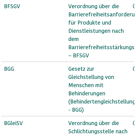
BFSGV
Verordnung über die
Ö
Barrierefreiheitsanforder
für Produkte und
Dienstleistungen nach
dem
Barrierefreiheitsstärkungs
– BFSGV
BGG
Gesetz zur
Ö
Gleichstellung von
Menschen mit
Behinderungen
(Behindertengleichstellun
- BGG)
BGleiSV
Verordnung über die
Ö
Schlichtungsstelle nach