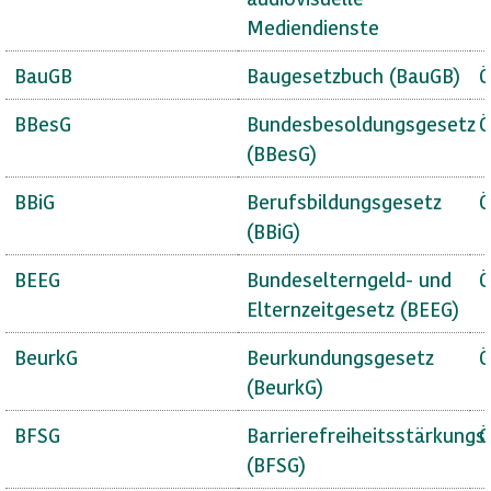
Mediendienste
BauGB
Baugesetzbuch (BauGB)
Ö
BBesG
Bundesbesoldungsgesetz
Ö
(BBesG)
BBiG
Berufsbildungsgesetz
Ö
(BBiG)
BEEG
Bundeselterngeld- und
Ö
Elternzeitgesetz (BEEG)
BeurkG
Beurkundungsgesetz
Ö
(BeurkG)
BFSG
Barrierefreiheitsstärkungs
Ö
(BFSG)