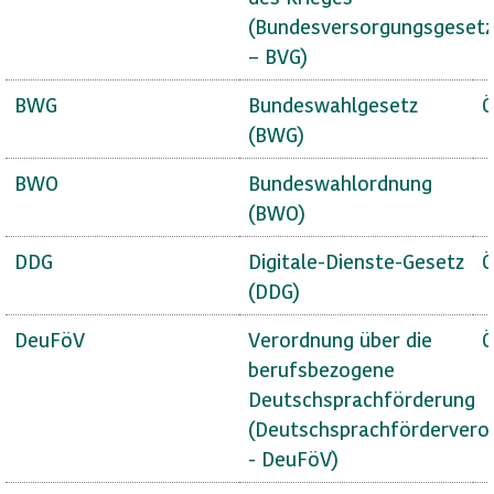
(Bundesversorgungsgesetz
– BVG)
BWG
Bundeswahlgesetz
Ö
(BWG)
BWO
Bundeswahlordnung
(BWO)
DDG
Digitale-Dienste-Gesetz
Ö
(DDG)
DeuFöV
Verordnung über die
Ö
berufsbezogene
Deutschsprachförderung
(Deutschsprachfördervero
- DeuFöV)