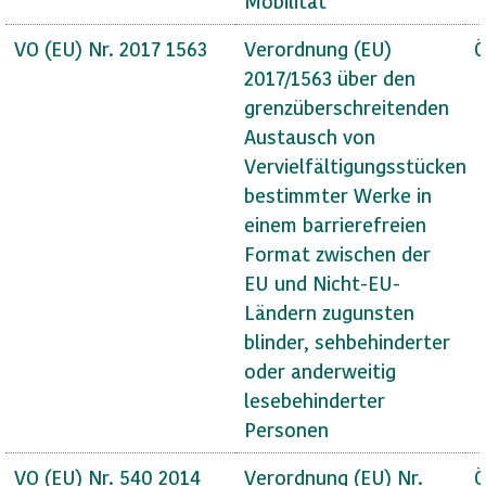
Mobilität
VO (EU) Nr. 2017 1563
Verordnung (EU)
Ö
2017/1563 über den
grenzüberschreitenden
Austausch von
Vervielfältigungsstücken
bestimmter Werke in
einem barrierefreien
Format zwischen der
EU und Nicht-EU-
Ländern zugunsten
blinder, sehbehinderter
oder anderweitig
lesebehinderter
Personen
VO (EU) Nr. 540 2014
Verordnung (EU) Nr.
Ö