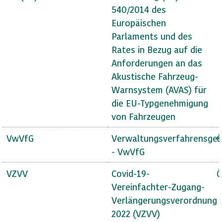
540/2014 des
Europäischen
Parlaments und des
Rates in Bezug auf die
Anforderungen an das
Akustische Fahrzeug-
Warnsystem (AVAS) für
die EU-Typgenehmigung
von Fahrzeugen
VwVfG
Verwaltungsverfahrensges
Ö
- VwVfG
VZVV
Covid-19-
Ö
Vereinfachter-Zugang-
Verlängerungsverordnung
2022 (VZVV)