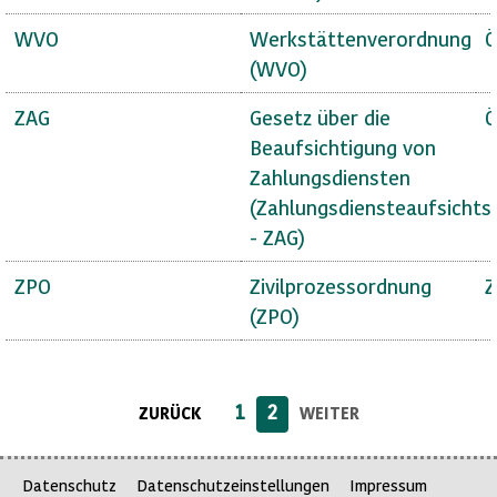
WVO
Werkstättenverordnung
Ö
(WVO)
ZAG
Gesetz über die
Ö
Beaufsichtigung von
Zahlungsdiensten
(Zahlungsdiensteaufsichts
- ZAG)
ZPO
Zivilprozessordnung
Z
(ZPO)
1
2
ZURÜCK
WEITER
Datenschutz
Datenschutzeinstellungen
Impressum