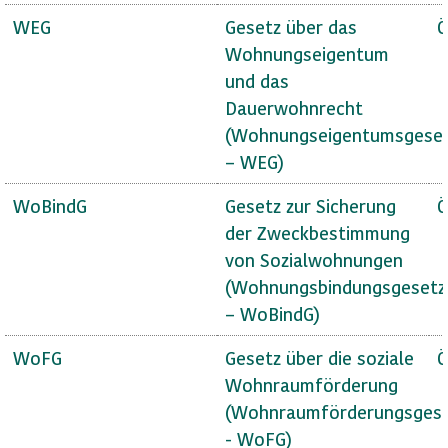
WEG
Gesetz über das
Ö
Wohnungseigentum
und das
Dauerwohnrecht
(Wohnungseigentumsgese
– WEG)
WoBindG
Gesetz zur Sicherung
Ö
der Zweckbestimmung
von Sozialwohnungen
(Wohnungsbindungsgesetz
– WoBindG)
WoFG
Gesetz über die soziale
Ö
Wohnraumförderung
(Wohnraumförderungsges
- WoFG)