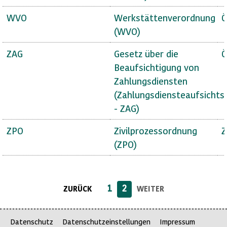
WVO
Werkstättenverordnung
Ö
(WVO)
ZAG
Gesetz über die
Ö
Beaufsichtigung von
Zahlungsdiensten
(Zahlungsdiensteaufsichts
- ZAG)
ZPO
Zivilprozessordnung
Z
(ZPO)
1
2
ZURÜCK
WEITER
Datenschutz
Datenschutzeinstellungen
Impressum