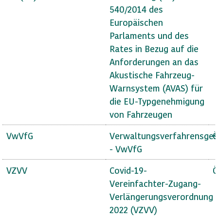
540/2014 des
Europäischen
Parlaments und des
Rates in Bezug auf die
Anforderungen an das
Akustische Fahrzeug-
Warnsystem (AVAS) für
die EU-Typgenehmigung
von Fahrzeugen
VwVfG
Verwaltungsverfahrensges
Ö
- VwVfG
VZVV
Covid-19-
Ö
Vereinfachter-Zugang-
Verlängerungsverordnung
2022 (VZVV)