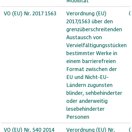
Mobilität
VO (EU) Nr. 2017 1563
Verordnung (EU)
Ö
2017/1563 über den
grenzüberschreitenden
Austausch von
Vervielfältigungsstücken
bestimmter Werke in
einem barrierefreien
Format zwischen der
EU und Nicht-EU-
Ländern zugunsten
blinder, sehbehinderter
oder anderweitig
lesebehinderter
Personen
VO (EU) Nr. 540 2014
Verordnung (EU) Nr.
Ö