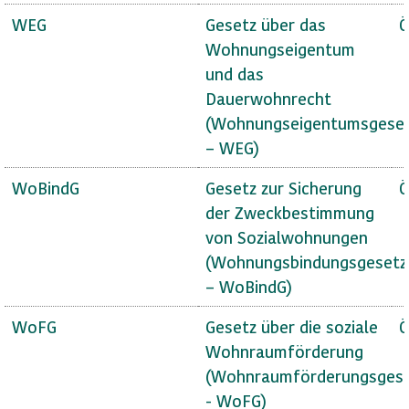
WEG
Gesetz über das
Ö
Wohnungseigentum
und das
Dauerwohnrecht
(Wohnungseigentumsgese
– WEG)
WoBindG
Gesetz zur Sicherung
Ö
der Zweckbestimmung
von Sozialwohnungen
(Wohnungsbindungsgesetz
– WoBindG)
WoFG
Gesetz über die soziale
Ö
Wohnraumförderung
(Wohnraumförderungsges
- WoFG)