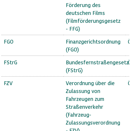
Förderung des
deutschen Films
(Filmförderungsgesetz
- FFG)
FGO
Finanzgerichtsordnung
Ö
(FGO)
FStrG
Bundesfernstraßengesetz
Ö
(FStrG)
FZV
Verordnung über die
Ö
Zulassung von
Fahrzeugen zum
Straßenverkehr
(Fahrzeug-
Zulassungsverordnung
- FZV)