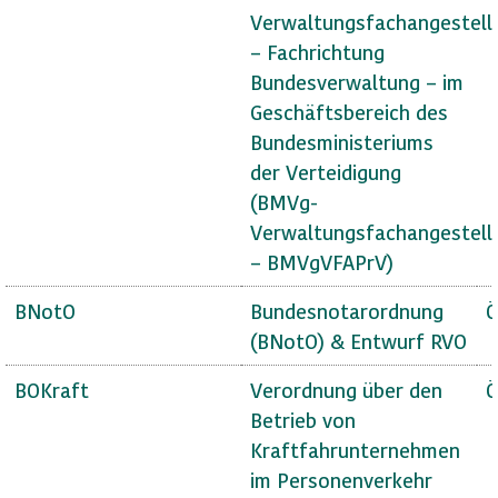
Verwaltungsfachangestell
– Fachrichtung
Bundesverwaltung – im
Geschäftsbereich des
Bundesministeriums
der Verteidigung
(BMVg-
Verwaltungsfachangestell
– BMVgVFAPrV)
BNotO
Bundesnotarordnung
Ö
(BNotO) & Entwurf RVO
BOKraft
Verordnung über den
Ö
Betrieb von
Kraftfahrunternehmen
im Personenverkehr