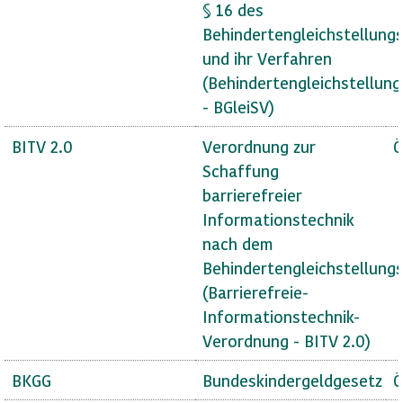
§ 16 des
Behindertengleichstellung
und ihr Verfahren
(Behindertengleichstellun
- BGleiSV)
BITV 2.0
Verordnung zur
Ö
Schaffung
barrierefreier
Informationstechnik
nach dem
Behindertengleichstellung
(Barrierefreie-
Informationstechnik-
Verordnung - BITV 2.0)
BKGG
Bundeskindergeldgesetz
Ö