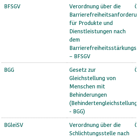
BFSGV
Verordnung über die
Ö
Barrierefreiheitsanforder
für Produkte und
Dienstleistungen nach
dem
Barrierefreiheitsstärkungs
– BFSGV
BGG
Gesetz zur
Ö
Gleichstellung von
Menschen mit
Behinderungen
(Behindertengleichstellun
- BGG)
BGleiSV
Verordnung über die
Ö
Schlichtungsstelle nach