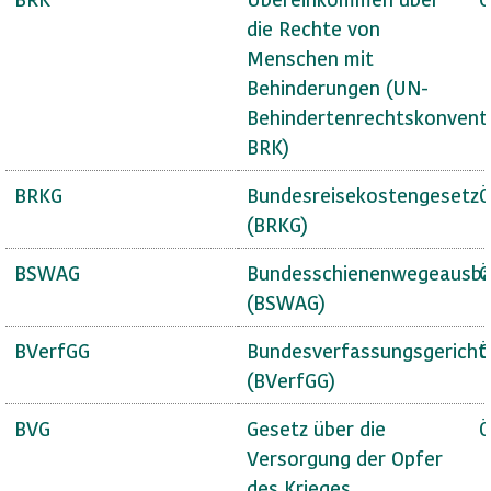
die Rechte von
Menschen mit
Behinderungen (UN-
Behindertenrechtskonvent
BRK)
BRKG
Bundesreisekostengesetz
Ö
(BRKG)
BSWAG
Bundesschienenwegeausba
Ö
(BSWAG)
BVerfGG
Bundesverfassungsgericht
Ö
(BVerfGG)
BVG
Gesetz über die
Ö
Versorgung der Opfer
des Krieges