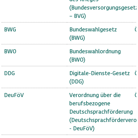
(Bundesversorgungsgesetz
– BVG)
BWG
Bundeswahlgesetz
Ö
(BWG)
BWO
Bundeswahlordnung
(BWO)
DDG
Digitale-Dienste-Gesetz
Ö
(DDG)
DeuFöV
Verordnung über die
Ö
berufsbezogene
Deutschsprachförderung
(Deutschsprachfördervero
- DeuFöV)