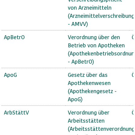
von Arzneimitteln
(Arzneimittelverschreibun
- AMVV)
ApBetrO
Verordnung über den
Ö
Betrieb von Apotheken
(Apothekenbetriebsordnun
- ApBetrO)
ApoG
Gesetz über das
Ö
Apothekenwesen
(Apothekengesetz -
ApoG)
ArbStättV
Verordnung über
Ö
Arbeitsstätten
(Arbeitsstättenverordnung