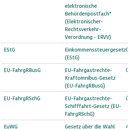
elektronische
Behördenpostfach*
(Elektronischer-
Rechtsverkehr-
Verordnung - ERVV)
EStG
Einkommenssteuergesetz
Ö
(EStG)
EU-FahrgRBusG
EU-Fahrgastrechte-
Ö
Kraftomnibus-Gesetz
(EU-FahrgRBusG)
EU-FahrgRSchG
EU-Fahrgastrechte-
Ö
Schifffahrt-Gesetz (EU-
FahrgRSchG)
EuWG
Gesetz über die Wahl
4