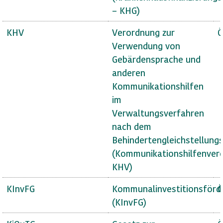
– KHG)
KHV
Verordnung zur
Ö
Verwendung von
Gebärdensprache und
anderen
Kommunikationshilfen
im
Verwaltungsverfahren
nach dem
Behindertengleichstellung
(Kommunikationshilfenver
KHV)
KInvFG
Kommunalinvestitionsförd
Ö
(KInvFG)