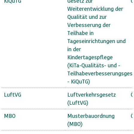
KiQuTG
Gesetz zur
Ö
Weiterentwicklung der
Qualität und zur
Verbesserung der
Teilhabe in
Tageseinrichtungen und
in der
Kindertagespflege
(KiTa-Qualitäts- und -
Teilhabeverbesserungsges
- KiQuTG)
LuftVG
Luftverkehrsgesetz
Ö
(LuftVG)
MBO
Musterbauordnung
Ö
(MBO)