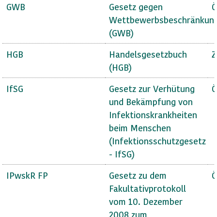
GWB
Gesetz gegen
Ö
Wettbewerbsbeschränkun
(GWB)
HGB
Handelsgesetzbuch
Z
(HGB)
IfSG
Gesetz zur Verhütung
Ö
und Bekämpfung von
Infektionskrankheiten
beim Menschen
(Infektionsschutzgesetz
- IfSG)
IPwskR FP
Gesetz zu dem
Ö
Fakultativprotokoll
vom 10. Dezember
2008 zum