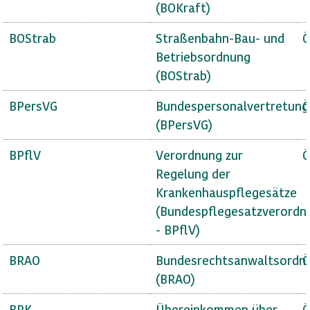
(BOKraft)
BOStrab
Straßenbahn-Bau- und
Ö
Betriebsordnung
(BOStrab)
BPersVG
Bundespersonalvertretung
Ö
(BPersVG)
BPflV
Verordnung zur
Ö
Regelung der
Krankenhauspflegesätze
(Bundespflegesatzverordn
- BPflV)
BRAO
Bundesrechtsanwaltsordn
Ö
(BRAO)
BRK
Übereinkommen über
Ö