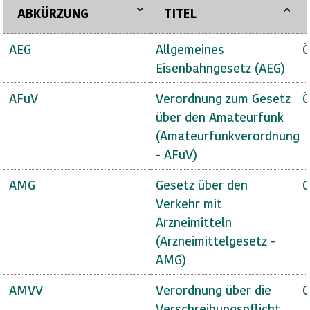
ABKÜRZUNG
TITEL
AEG
Allgemeines
Ö
Eisenbahngesetz (AEG)
AFuV
Verordnung zum Gesetz
Ö
über den Amateurfunk
(Amateurfunkverordnung
- AFuV)
AMG
Gesetz über den
Ö
Verkehr mit
Arzneimitteln
(Arzneimittelgesetz -
AMG)
AMVV
Verordnung über die
Ö
Verschreibungspflicht