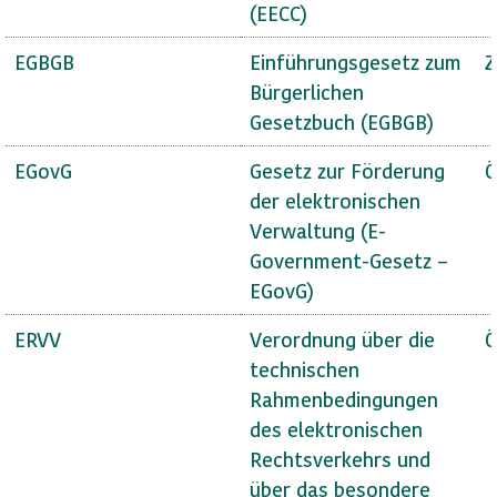
(EECC)
EGBGB
Einführungsgesetz zum
Z
Bürgerlichen
Gesetzbuch (EGBGB)
EGovG
Gesetz zur Förderung
Ö
der elektronischen
Verwaltung (E-
Government-Gesetz –
EGovG)
ERVV
Verordnung über die
Ö
technischen
Rahmenbedingungen
des elektronischen
Rechtsverkehrs und
über das besondere