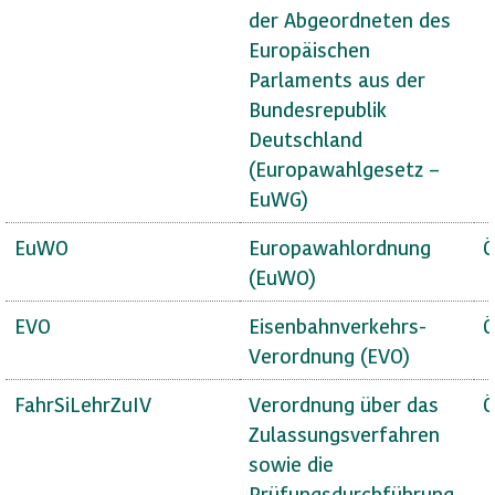
der Abgeordneten des
Europäischen
Parlaments aus der
Bundesrepublik
Deutschland
(Europawahlgesetz –
EuWG)
EuWO
Europawahlordnung
Ö
(EuWO)
EVO
Eisenbahnverkehrs-
Ö
Verordnung (EVO)
FahrSiLehrZuIV
Verordnung über das
Ö
Zulassungsverfahren
sowie die
Prüfungsdurchführung