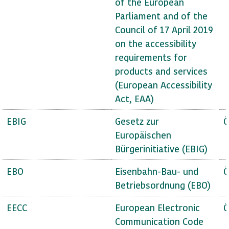
of the European
Parliament and of the
Council of 17 April 2019
on the accessibility
requirements for
products and services
(European Accessibility
Act, EAA)
EBIG
Gesetz zur
Ö
Europäischen
Bürgerinitiative (EBIG)
EBO
Eisenbahn-Bau- und
Ö
Betriebsordnung (EBO)
EECC
European Electronic
Ö
Communication Code