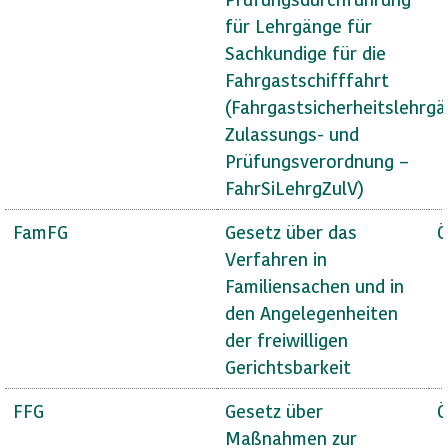
für Lehrgänge für
Sachkundige für die
Fahrgastschifffahrt
(Fahrgastsicherheitslehrg
Zulassungs- und
Prüfungsverordnung –
FahrSiLehrgZulV)
FamFG
Gesetz über das
Ö
Verfahren in
Familiensachen und in
den Angelegenheiten
der freiwilligen
Gerichtsbarkeit
FFG
Gesetz über
Ö
Maßnahmen zur