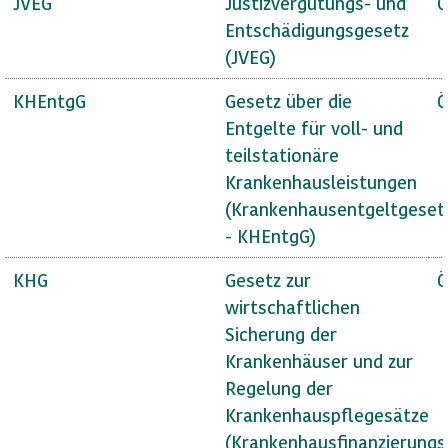
JVEG
Justizvergütungs- und
Ö
Entschädigungsgesetz
(JVEG)
KHEntgG
Gesetz über die
Ö
Entgelte für voll- und
teilstationäre
Krankenhausleistungen
(Krankenhausentgeltgeset
- KHEntgG)
KHG
Gesetz zur
Ö
wirtschaftlichen
Sicherung der
Krankenhäuser und zur
Regelung der
Krankenhauspflegesätze
(Krankenhausfinanzierungs