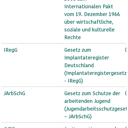
Internationalen Pakt
vom 19. Dezember 1966
über wirtschaftliche,
soziale und kulturelle
Rechte
IRegG
Gesetz zum
Ö
Implantateregister
Deutschland
(Implantateregistergesetz
- IRegG)
JArbSchG
Gesetz zum Schutze der
Ö
arbeitenden Jugend
(Jugendarbeitsschutzgeset
– JArbSchG)