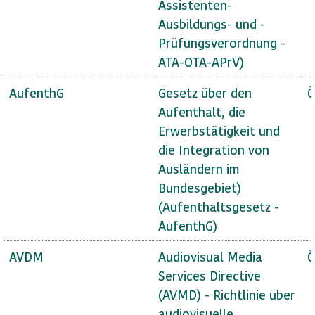
Assistenten-
Ausbildungs- und -
Prüfungsverordnung -
ATA-OTA-APrV)
AufenthG
Gesetz über den
Ö
Aufenthalt, die
Erwerbstätigkeit und
die Integration von
Ausländern im
Bundesgebiet)
(Aufenthaltsgesetz -
AufenthG)
AVDM
Audiovisual Media
Ö
Services Directive
(AVMD) - Richtlinie über
audiovisuelle