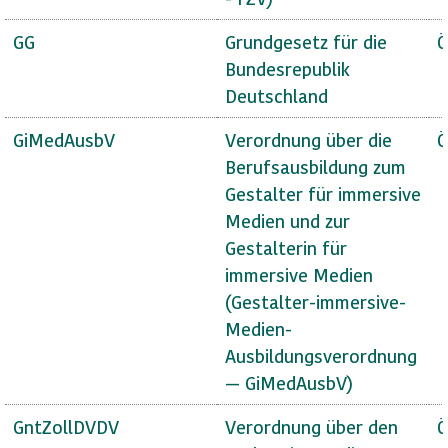
GG
Grundgesetz für die
Ö
Bundesrepublik
Deutschland
GiMedAusbV
Verordnung über die
Ö
Berufsausbildung zum
Gestalter für immersive
Medien und zur
Gestalterin für
immersive Medien
(Gestalter-immersive-
Medien-
Ausbildungsverordnung
— GiMedAusbV)
GntZollDVDV
Verordnung über den
Ö