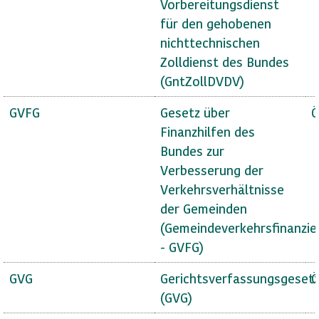
Vorbereitungsdienst
für den gehobenen
nichttechnischen
Zolldienst des Bundes
(GntZollDVDV)
GVFG
Gesetz über
Ö
Finanzhilfen des
Bundes zur
Verbesserung der
Verkehrsverhältnisse
der Gemeinden
(Gemeindeverkehrsfinanzie
- GVFG)
GVG
Gerichtsverfassungsgeset
Ö
(GVG)