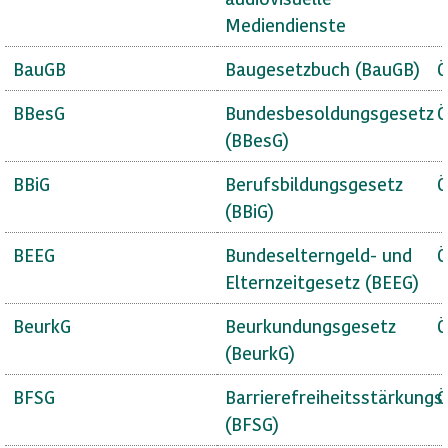
Mediendienste
BauGB
Baugesetzbuch (BauGB)
Ö
BBesG
Bundesbesoldungsgesetz
Ö
(BBesG)
BBiG
Berufsbildungsgesetz
Ö
(BBiG)
BEEG
Bundeselterngeld- und
Ö
Elternzeitgesetz (BEEG)
BeurkG
Beurkundungsgesetz
Ö
(BeurkG)
BFSG
Barrierefreiheitsstärkungs
Ö
(BFSG)