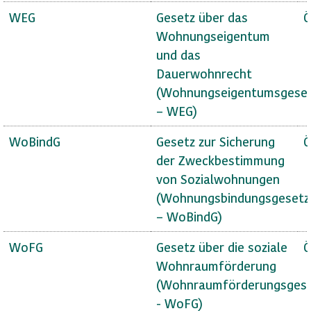
WEG
Gesetz über das
Ö
Wohnungseigentum
und das
Dauerwohnrecht
(Wohnungseigentumsgese
– WEG)
WoBindG
Gesetz zur Sicherung
Ö
der Zweckbestimmung
von Sozialwohnungen
(Wohnungsbindungsgesetz
– WoBindG)
WoFG
Gesetz über die soziale
Ö
Wohnraumförderung
(Wohnraumförderungsges
- WoFG)