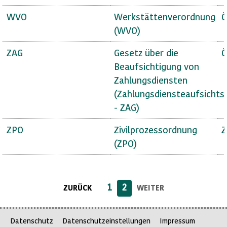
WVO
Werkstättenverordnung
Ö
(WVO)
ZAG
Gesetz über die
Ö
Beaufsichtigung von
Zahlungsdiensten
(Zahlungsdiensteaufsichts
- ZAG)
ZPO
Zivilprozessordnung
Z
(ZPO)
1
2
ZURÜCK
WEITER
Datenschutz
Datenschutzeinstellungen
Impressum