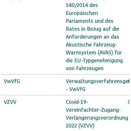
540/2014 des
Europäischen
Parlaments und des
Rates in Bezug auf die
Anforderungen an das
Akustische Fahrzeug-
Warnsystem (AVAS) für
die EU-Typgenehmigung
von Fahrzeugen
VwVfG
Verwaltungsverfahrensges
Ö
- VwVfG
VZVV
Covid-19-
Ö
Vereinfachter-Zugang-
Verlängerungsverordnung
2022 (VZVV)