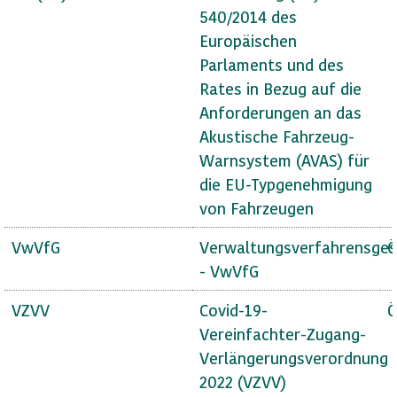
540/2014 des
Europäischen
Parlaments und des
Rates in Bezug auf die
Anforderungen an das
Akustische Fahrzeug-
Warnsystem (AVAS) für
die EU-Typgenehmigung
von Fahrzeugen
VwVfG
Verwaltungsverfahrensges
Ö
- VwVfG
VZVV
Covid-19-
Ö
Vereinfachter-Zugang-
Verlängerungsverordnung
2022 (VZVV)