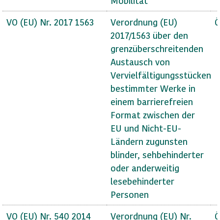
Mobilität
VO (EU) Nr. 2017 1563
Verordnung (EU)
Ö
2017/1563 über den
grenzüberschreitenden
Austausch von
Vervielfältigungsstücken
bestimmter Werke in
einem barrierefreien
Format zwischen der
EU und Nicht-EU-
Ländern zugunsten
blinder, sehbehinderter
oder anderweitig
lesebehinderter
Personen
VO (EU) Nr. 540 2014
Verordnung (EU) Nr.
Ö