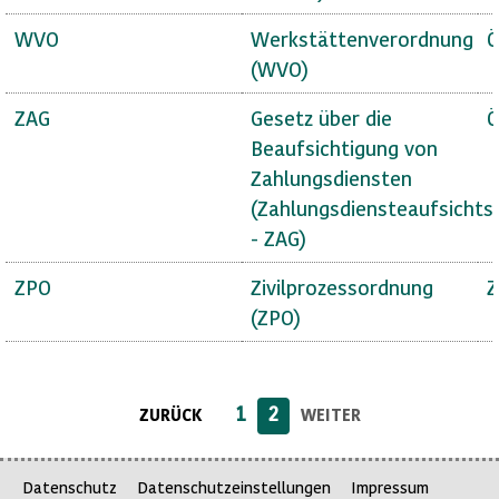
WVO
Werkstättenverordnung
Ö
(WVO)
ZAG
Gesetz über die
Ö
Beaufsichtigung von
Zahlungsdiensten
(Zahlungsdiensteaufsichts
- ZAG)
ZPO
Zivilprozessordnung
Z
(ZPO)
1
2
ZURÜCK
WEITER
Datenschutz
Datenschutzeinstellungen
Impressum