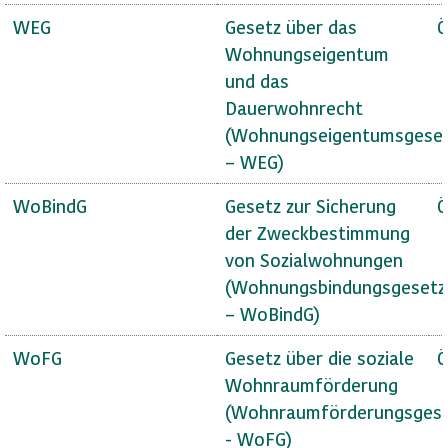
WEG
Gesetz über das
Ö
Wohnungseigentum
und das
Dauerwohnrecht
(Wohnungseigentumsgese
– WEG)
WoBindG
Gesetz zur Sicherung
Ö
der Zweckbestimmung
von Sozialwohnungen
(Wohnungsbindungsgesetz
– WoBindG)
WoFG
Gesetz über die soziale
Ö
Wohnraumförderung
(Wohnraumförderungsges
- WoFG)