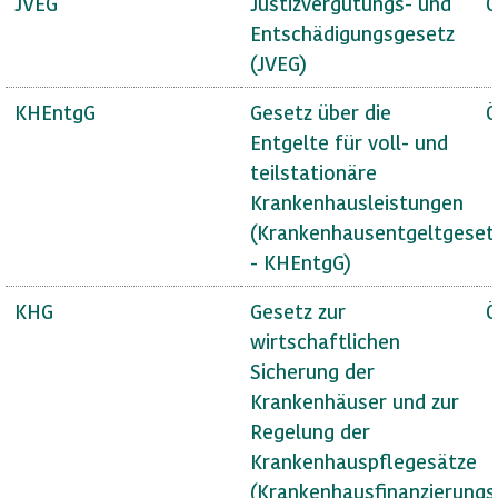
JVEG
Justizvergütungs- und
Ö
Entschädigungsgesetz
(JVEG)
KHEntgG
Gesetz über die
Ö
Entgelte für voll- und
teilstationäre
Krankenhausleistungen
(Krankenhausentgeltgeset
- KHEntgG)
KHG
Gesetz zur
Ö
wirtschaftlichen
Sicherung der
Krankenhäuser und zur
Regelung der
Krankenhauspflegesätze
(Krankenhausfinanzierungs