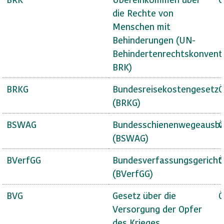
die Rechte von
Menschen mit
Behinderungen (UN-
Behindertenrechtskonvent
BRK)
BRKG
Bundesreisekostengesetz
Ö
(BRKG)
BSWAG
Bundesschienenwegeausba
Ö
(BSWAG)
BVerfGG
Bundesverfassungsgericht
Ö
(BVerfGG)
BVG
Gesetz über die
Ö
Versorgung der Opfer
des Krieges