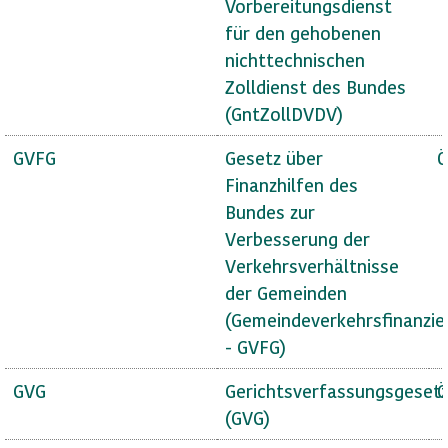
Vorbereitungsdienst
für den gehobenen
nichttechnischen
Zolldienst des Bundes
(GntZollDVDV)
GVFG
Gesetz über
Ö
Finanzhilfen des
Bundes zur
Verbesserung der
Verkehrsverhältnisse
der Gemeinden
(Gemeindeverkehrsfinanzie
- GVFG)
GVG
Gerichtsverfassungsgeset
Ö
(GVG)