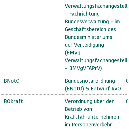
Verwaltungsfachangestell
– Fachrichtung
Bundesverwaltung – im
Geschäftsbereich des
Bundesministeriums
der Verteidigung
(BMVg-
Verwaltungsfachangestell
– BMVgVFAPrV)
BNotO
Bundesnotarordnung
Ö
(BNotO) & Entwurf RVO
BOKraft
Verordnung über den
Ö
Betrieb von
Kraftfahrunternehmen
im Personenverkehr