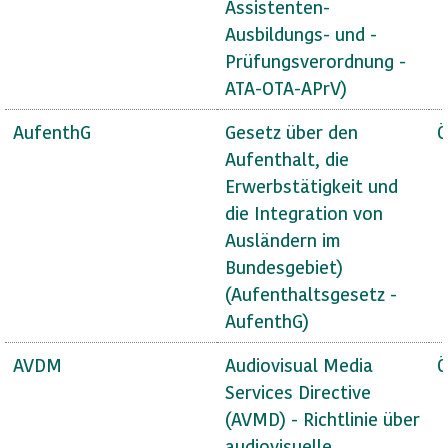
Assistenten-
Ausbildungs- und -
Prüfungsverordnung -
ATA-OTA-APrV)
AufenthG
Gesetz über den
Ö
Aufenthalt, die
Erwerbstätigkeit und
die Integration von
Ausländern im
Bundesgebiet)
(Aufenthaltsgesetz -
AufenthG)
AVDM
Audiovisual Media
Ö
Services Directive
(AVMD) - Richtlinie über
audiovisuelle