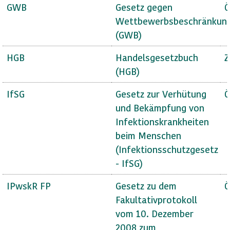
GWB
Gesetz gegen
Ö
Wettbewerbsbeschränkun
(GWB)
HGB
Handelsgesetzbuch
Z
(HGB)
IfSG
Gesetz zur Verhütung
Ö
und Bekämpfung von
Infektionskrankheiten
beim Menschen
(Infektionsschutzgesetz
- IfSG)
IPwskR FP
Gesetz zu dem
Ö
Fakultativprotokoll
vom 10. Dezember
2008 zum