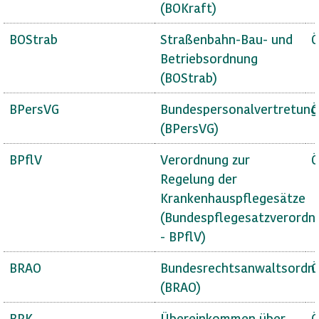
(BOKraft)
BOStrab
Straßenbahn-Bau- und
Ö
Betriebsordnung
(BOStrab)
BPersVG
Bundespersonalvertretung
Ö
(BPersVG)
BPflV
Verordnung zur
Ö
Regelung der
Krankenhauspflegesätze
(Bundespflegesatzverordn
- BPflV)
BRAO
Bundesrechtsanwaltsordn
Ö
(BRAO)
BRK
Übereinkommen über
Ö