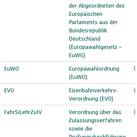
der Abgeordneten des
Europäischen
Parlaments aus der
Bundesrepublik
Deutschland
(Europawahlgesetz –
EuWG)
EuWO
Europawahlordnung
Ö
(EuWO)
EVO
Eisenbahnverkehrs-
Ö
Verordnung (EVO)
FahrSiLehrZuIV
Verordnung über das
Ö
Zulassungsverfahren
sowie die
Prüfungsdurchführung