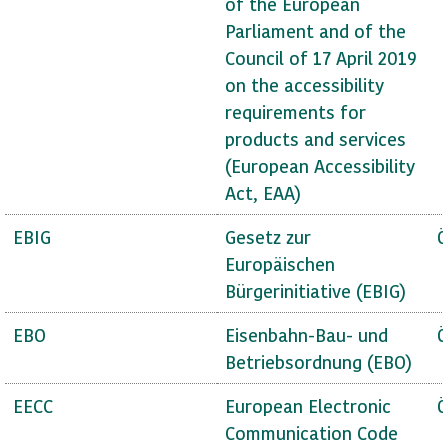
of the European
Parliament and of the
Council of 17 April 2019
on the accessibility
requirements for
products and services
(European Accessibility
Act, EAA)
EBIG
Gesetz zur
Ö
Europäischen
Bürgerinitiative (EBIG)
EBO
Eisenbahn-Bau- und
Ö
Betriebsordnung (EBO)
EECC
European Electronic
Ö
Communication Code