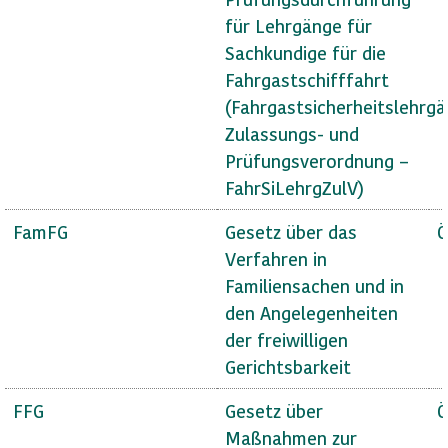
für Lehrgänge für
Sachkundige für die
Fahrgastschifffahrt
(Fahrgastsicherheitslehrg
Zulassungs- und
Prüfungsverordnung –
FahrSiLehrgZulV)
FamFG
Gesetz über das
Ö
Verfahren in
Familiensachen und in
den Angelegenheiten
der freiwilligen
Gerichtsbarkeit
FFG
Gesetz über
Ö
Maßnahmen zur