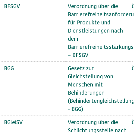
BFSGV
Verordnung über die
Ö
Barrierefreiheitsanforder
für Produkte und
Dienstleistungen nach
dem
Barrierefreiheitsstärkungs
– BFSGV
BGG
Gesetz zur
Ö
Gleichstellung von
Menschen mit
Behinderungen
(Behindertengleichstellun
- BGG)
BGleiSV
Verordnung über die
Ö
Schlichtungsstelle nach