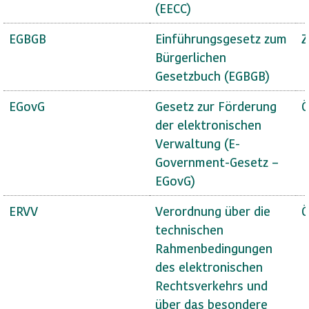
(EECC)
EGBGB
Einführungsgesetz zum
Z
Bürgerlichen
Gesetzbuch (EGBGB)
EGovG
Gesetz zur Förderung
Ö
der elektronischen
Verwaltung (E-
Government-Gesetz –
EGovG)
ERVV
Verordnung über die
Ö
technischen
Rahmenbedingungen
des elektronischen
Rechtsverkehrs und
über das besondere