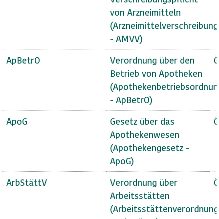
von Arzneimitteln
(Arzneimittelverschreibun
- AMVV)
ApBetrO
Verordnung über den
Ö
Betrieb von Apotheken
(Apothekenbetriebsordnun
- ApBetrO)
ApoG
Gesetz über das
Ö
Apothekenwesen
(Apothekengesetz -
ApoG)
ArbStättV
Verordnung über
Ö
Arbeitsstätten
(Arbeitsstättenverordnung