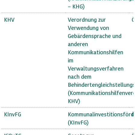
– KHG)
KHV
Verordnung zur
Ö
Verwendung von
Gebärdensprache und
anderen
Kommunikationshilfen
im
Verwaltungsverfahren
nach dem
Behindertengleichstellung
(Kommunikationshilfenver
KHV)
KInvFG
Kommunalinvestitionsförd
Ö
(KInvFG)