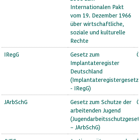
Internationalen Pakt
vom 19. Dezember 1966
über wirtschaftliche,
soziale und kulturelle
Rechte
IRegG
Gesetz zum
Ö
Implantateregister
Deutschland
(Implantateregistergesetz
- IRegG)
JArbSchG
Gesetz zum Schutze der
Ö
arbeitenden Jugend
(Jugendarbeitsschutzgeset
– JArbSchG)