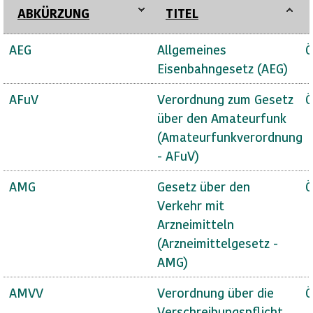
ABKÜRZUNG
TITEL
AEG
Allgemeines
Ö
Eisenbahngesetz (AEG)
AFuV
Verordnung zum Gesetz
Ö
über den Amateurfunk
(Amateurfunkverordnung
- AFuV)
AMG
Gesetz über den
Ö
Verkehr mit
Arzneimitteln
(Arzneimittelgesetz -
AMG)
AMVV
Verordnung über die
Ö
Verschreibungspflicht