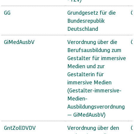
GG
Grundgesetz für die
Ö
Bundesrepublik
Deutschland
GiMedAusbV
Verordnung über die
Ö
Berufsausbildung zum
Gestalter für immersive
Medien und zur
Gestalterin für
immersive Medien
(Gestalter-immersive-
Medien-
Ausbildungsverordnung
— GiMedAusbV)
GntZollDVDV
Verordnung über den
Ö