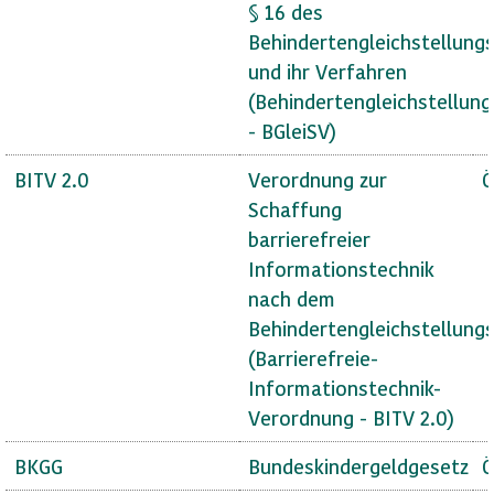
§ 16 des
Behindertengleichstellung
und ihr Verfahren
(Behindertengleichstellun
- BGleiSV)
BITV 2.0
Verordnung zur
Ö
Schaffung
barrierefreier
Informationstechnik
nach dem
Behindertengleichstellung
(Barrierefreie-
Informationstechnik-
Verordnung - BITV 2.0)
BKGG
Bundeskindergeldgesetz
Ö