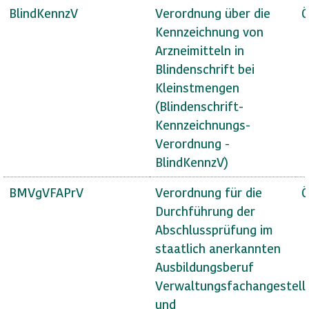
BlindKennzV
Verordnung über die
Ö
Kennzeichnung von
Arzneimitteln in
Blindenschrift bei
Kleinstmengen
(Blindenschrift-
Kennzeichnungs-
Verordnung -
BlindKennzV)
BMVgVFAPrV
Verordnung für die
Ö
Durchführung der
Abschlussprüfung im
staatlich anerkannten
Ausbildungsberuf
Verwaltungsfachangestell
und