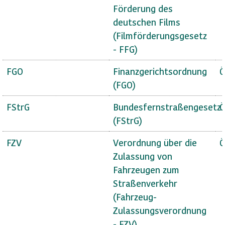
Förderung des
deutschen Films
(Filmförderungsgesetz
- FFG)
FGO
Finanzgerichtsordnung
Ö
(FGO)
FStrG
Bundesfernstraßengesetz
Ö
(FStrG)
FZV
Verordnung über die
Ö
Zulassung von
Fahrzeugen zum
Straßenverkehr
(Fahrzeug-
Zulassungsverordnung
- FZV)