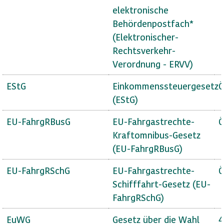
elektronische
Behördenpostfach*
(Elektronischer-
Rechtsverkehr-
Verordnung - ERVV)
EStG
Einkommenssteuergesetz
Ö
(EStG)
EU-FahrgRBusG
EU-Fahrgastrechte-
Ö
Kraftomnibus-Gesetz
(EU-FahrgRBusG)
EU-FahrgRSchG
EU-Fahrgastrechte-
Ö
Schifffahrt-Gesetz (EU-
FahrgRSchG)
EuWG
Gesetz über die Wahl
4