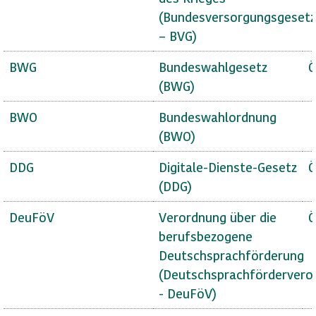
(Bundesversorgungsgesetz
– BVG)
BWG
Bundeswahlgesetz
Ö
(BWG)
BWO
Bundeswahlordnung
(BWO)
DDG
Digitale-Dienste-Gesetz
Ö
(DDG)
DeuFöV
Verordnung über die
Ö
berufsbezogene
Deutschsprachförderung
(Deutschsprachfördervero
- DeuFöV)