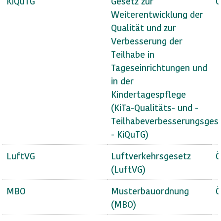
KiQuTG
Gesetz zur
Ö
Weiterentwicklung der
Qualität und zur
Verbesserung der
Teilhabe in
Tageseinrichtungen und
in der
Kindertagespflege
(KiTa-Qualitäts- und -
Teilhabeverbesserungsges
- KiQuTG)
LuftVG
Luftverkehrsgesetz
Ö
(LuftVG)
MBO
Musterbauordnung
Ö
(MBO)