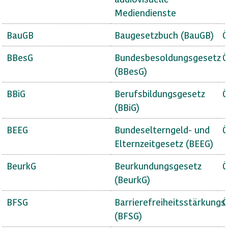
Mediendienste
BauGB
Baugesetzbuch (BauGB)
Ö
BBesG
Bundesbesoldungsgesetz
Ö
(BBesG)
BBiG
Berufsbildungsgesetz
Ö
(BBiG)
BEEG
Bundeselterngeld- und
Ö
Elternzeitgesetz (BEEG)
BeurkG
Beurkundungsgesetz
Ö
(BeurkG)
BFSG
Barrierefreiheitsstärkungs
Ö
(BFSG)