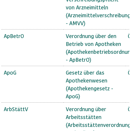
von Arzneimitteln
(Arzneimittelverschreibun
- AMVV)
ApBetrO
Verordnung über den
Ö
Betrieb von Apotheken
(Apothekenbetriebsordnun
- ApBetrO)
ApoG
Gesetz über das
Ö
Apothekenwesen
(Apothekengesetz -
ApoG)
ArbStättV
Verordnung über
Ö
Arbeitsstätten
(Arbeitsstättenverordnung