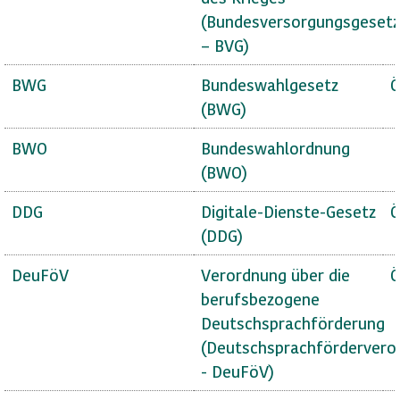
(Bundesversorgungsgesetz
– BVG)
BWG
Bundeswahlgesetz
Ö
(BWG)
BWO
Bundeswahlordnung
(BWO)
DDG
Digitale-Dienste-Gesetz
Ö
(DDG)
DeuFöV
Verordnung über die
Ö
berufsbezogene
Deutschsprachförderung
(Deutschsprachfördervero
- DeuFöV)