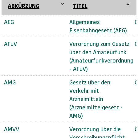
ABKÜRZUNG
TITEL
AEG
Allgemeines
Ö
Eisenbahngesetz (AEG)
AFuV
Verordnung zum Gesetz
Ö
über den Amateurfunk
(Amateurfunkverordnung
- AFuV)
AMG
Gesetz über den
Ö
Verkehr mit
Arzneimitteln
(Arzneimittelgesetz -
AMG)
AMVV
Verordnung über die
Ö
Verschreibungspflicht