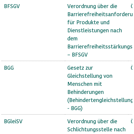
BFSGV
Verordnung über die
Ö
Barrierefreiheitsanforder
für Produkte und
Dienstleistungen nach
dem
Barrierefreiheitsstärkungs
– BFSGV
BGG
Gesetz zur
Ö
Gleichstellung von
Menschen mit
Behinderungen
(Behindertengleichstellun
- BGG)
BGleiSV
Verordnung über die
Ö
Schlichtungsstelle nach