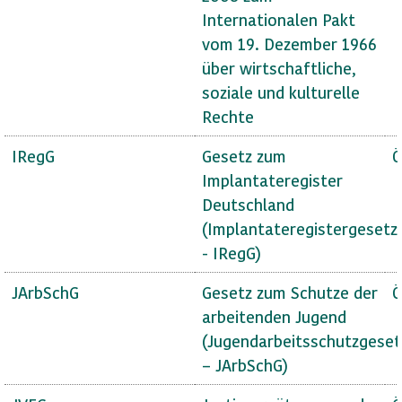
Internationalen Pakt
vom 19. Dezember 1966
über wirtschaftliche,
soziale und kulturelle
Rechte
IRegG
Gesetz zum
Ö
Implantateregister
Deutschland
(Implantateregistergesetz
- IRegG)
JArbSchG
Gesetz zum Schutze der
Ö
arbeitenden Jugend
(Jugendarbeitsschutzgeset
– JArbSchG)