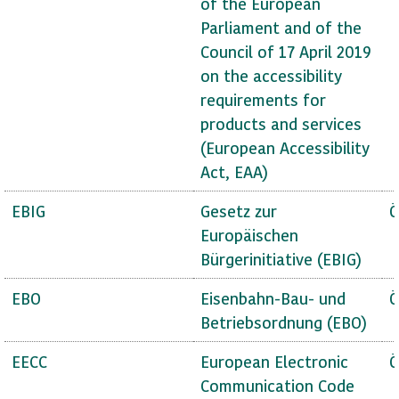
of the European
Parliament and of the
Council of 17 April 2019
on the accessibility
requirements for
products and services
(European Accessibility
Act, EAA)
EBIG
Gesetz zur
Ö
Europäischen
Bürgerinitiative (EBIG)
EBO
Eisenbahn-Bau- und
Ö
Betriebsordnung (EBO)
EECC
European Electronic
Ö
Communication Code