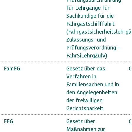
für Lehrgänge für
Sachkundige für die
Fahrgastschifffahrt
(Fahrgastsicherheitslehrg
Zulassungs- und
Prüfungsverordnung –
FahrSiLehrgZulV)
FamFG
Gesetz über das
Ö
Verfahren in
Familiensachen und in
den Angelegenheiten
der freiwilligen
Gerichtsbarkeit
FFG
Gesetz über
Ö
Maßnahmen zur