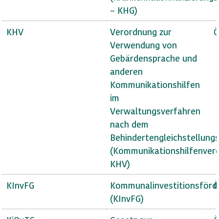
– KHG)
KHV
Verordnung zur
Ö
Verwendung von
Gebärdensprache und
anderen
Kommunikationshilfen
im
Verwaltungsverfahren
nach dem
Behindertengleichstellung
(Kommunikationshilfenver
KHV)
KInvFG
Kommunalinvestitionsförd
Ö
(KInvFG)