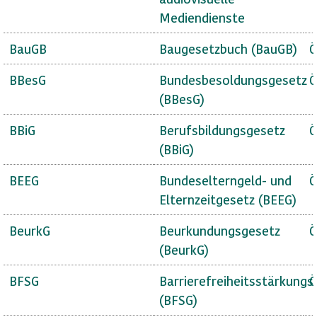
Mediendienste
BauGB
Baugesetzbuch (BauGB)
Ö
BBesG
Bundesbesoldungsgesetz
Ö
(BBesG)
BBiG
Berufsbildungsgesetz
Ö
(BBiG)
BEEG
Bundeselterngeld- und
Ö
Elternzeitgesetz (BEEG)
BeurkG
Beurkundungsgesetz
Ö
(BeurkG)
BFSG
Barrierefreiheitsstärkungs
Ö
(BFSG)