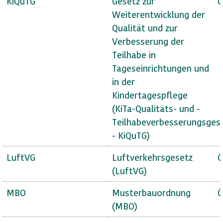
KiQuTG
Gesetz zur
Ö
Weiterentwicklung der
Qualität und zur
Verbesserung der
Teilhabe in
Tageseinrichtungen und
in der
Kindertagespflege
(KiTa-Qualitäts- und -
Teilhabeverbesserungsges
- KiQuTG)
LuftVG
Luftverkehrsgesetz
Ö
(LuftVG)
MBO
Musterbauordnung
Ö
(MBO)