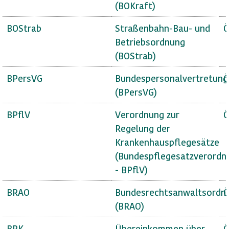
(BOKraft)
BOStrab
Straßenbahn-Bau- und
Ö
Betriebsordnung
(BOStrab)
BPersVG
Bundespersonalvertretung
Ö
(BPersVG)
BPflV
Verordnung zur
Ö
Regelung der
Krankenhauspflegesätze
(Bundespflegesatzverordn
- BPflV)
BRAO
Bundesrechtsanwaltsordn
Ö
(BRAO)
BRK
Übereinkommen über
Ö