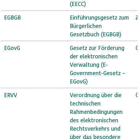
(EECC)
EGBGB
Einführungsgesetz zum
Z
Bürgerlichen
Gesetzbuch (EGBGB)
EGovG
Gesetz zur Förderung
Ö
der elektronischen
Verwaltung (E-
Government-Gesetz –
EGovG)
ERVV
Verordnung über die
Ö
technischen
Rahmenbedingungen
des elektronischen
Rechtsverkehrs und
über das besondere