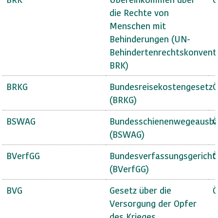
die Rechte von
Menschen mit
Behinderungen (UN-
Behindertenrechtskonvent
BRK)
BRKG
Bundesreisekostengesetz
Ö
(BRKG)
BSWAG
Bundesschienenwegeausba
Ö
(BSWAG)
BVerfGG
Bundesverfassungsgericht
Ö
(BVerfGG)
BVG
Gesetz über die
Ö
Versorgung der Opfer
des Krieges