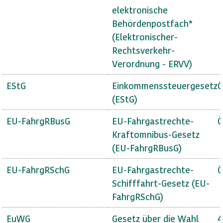
elektronische
Behördenpostfach*
(Elektronischer-
Rechtsverkehr-
Verordnung - ERVV)
EStG
Einkommenssteuergesetz
Ö
(EStG)
EU-FahrgRBusG
EU-Fahrgastrechte-
Ö
Kraftomnibus-Gesetz
(EU-FahrgRBusG)
EU-FahrgRSchG
EU-Fahrgastrechte-
Ö
Schifffahrt-Gesetz (EU-
FahrgRSchG)
EuWG
Gesetz über die Wahl
4