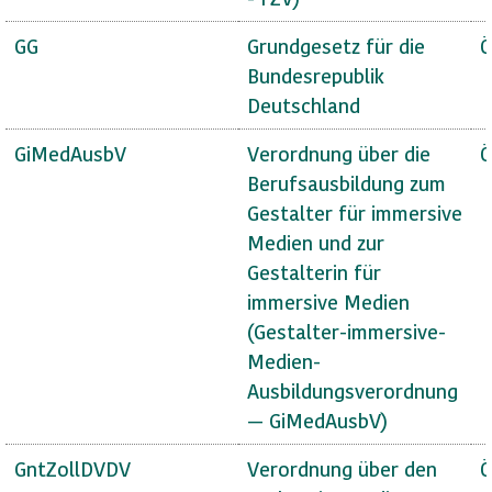
GG
Grundgesetz für die
Ö
Bundesrepublik
Deutschland
GiMedAusbV
Verordnung über die
Ö
Berufsausbildung zum
Gestalter für immersive
Medien und zur
Gestalterin für
immersive Medien
(Gestalter-immersive-
Medien-
Ausbildungsverordnung
— GiMedAusbV)
GntZollDVDV
Verordnung über den
Ö