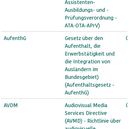
Assistenten-
Ausbildungs- und -
Prüfungsverordnung -
ATA-OTA-APrV)
AufenthG
Gesetz über den
Ö
Aufenthalt, die
Erwerbstätigkeit und
die Integration von
Ausländern im
Bundesgebiet)
(Aufenthaltsgesetz -
AufenthG)
AVDM
Audiovisual Media
Ö
Services Directive
(AVMD) - Richtlinie über
audiovisuelle