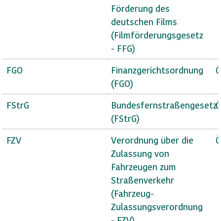
Förderung des
deutschen Films
(Filmförderungsgesetz
- FFG)
FGO
Finanzgerichtsordnung
Ö
(FGO)
FStrG
Bundesfernstraßengesetz
Ö
(FStrG)
FZV
Verordnung über die
Ö
Zulassung von
Fahrzeugen zum
Straßenverkehr
(Fahrzeug-
Zulassungsverordnung
- FZV)