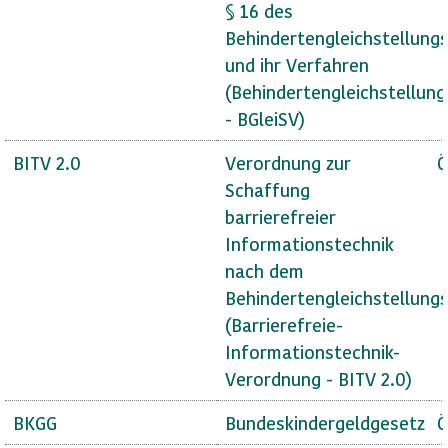
§ 16 des
Behindertengleichstellung
und ihr Verfahren
(Behindertengleichstellun
- BGleiSV)
BITV 2.0
Verordnung zur
Ö
Schaffung
barrierefreier
Informationstechnik
nach dem
Behindertengleichstellung
(Barrierefreie-
Informationstechnik-
Verordnung - BITV 2.0)
BKGG
Bundeskindergeldgesetz
Ö