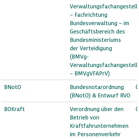
Verwaltungsfachangestell
– Fachrichtung
Bundesverwaltung – im
Geschäftsbereich des
Bundesministeriums
der Verteidigung
(BMVg-
Verwaltungsfachangestell
– BMVgVFAPrV)
BNotO
Bundesnotarordnung
Ö
(BNotO) & Entwurf RVO
BOKraft
Verordnung über den
Ö
Betrieb von
Kraftfahrunternehmen
im Personenverkehr