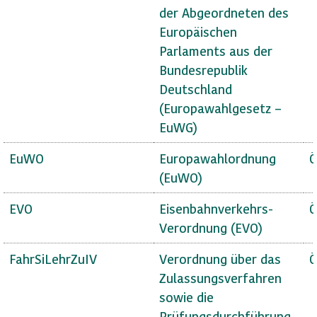
der Abgeordneten des
Europäischen
Parlaments aus der
Bundesrepublik
Deutschland
(Europawahlgesetz –
EuWG)
EuWO
Europawahlordnung
Ö
(EuWO)
EVO
Eisenbahnverkehrs-
Ö
Verordnung (EVO)
FahrSiLehrZuIV
Verordnung über das
Ö
Zulassungsverfahren
sowie die
Prüfungsdurchführung