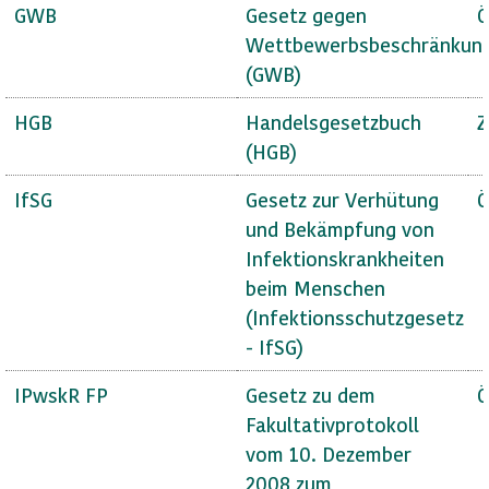
GWB
Gesetz gegen
Ö
Wettbewerbsbeschränkun
(GWB)
HGB
Handelsgesetzbuch
Z
(HGB)
IfSG
Gesetz zur Verhütung
Ö
und Bekämpfung von
Infektionskrankheiten
beim Menschen
(Infektionsschutzgesetz
- IfSG)
IPwskR FP
Gesetz zu dem
Ö
Fakultativprotokoll
vom 10. Dezember
2008 zum