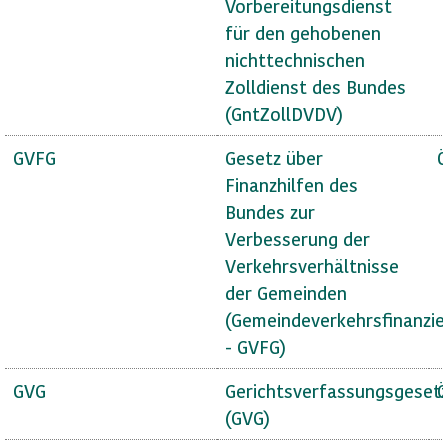
Vorbereitungsdienst
für den gehobenen
nichttechnischen
Zolldienst des Bundes
(GntZollDVDV)
GVFG
Gesetz über
Ö
Finanzhilfen des
Bundes zur
Verbesserung der
Verkehrsverhältnisse
der Gemeinden
(Gemeindeverkehrsfinanzie
- GVFG)
GVG
Gerichtsverfassungsgeset
Ö
(GVG)