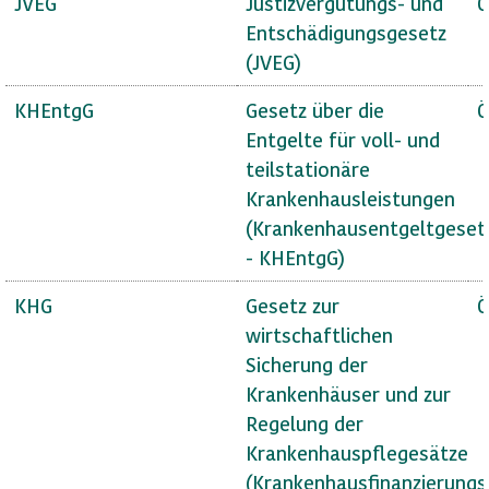
JVEG
Justizvergütungs- und
Ö
Entschädigungsgesetz
(JVEG)
KHEntgG
Gesetz über die
Ö
Entgelte für voll- und
teilstationäre
Krankenhausleistungen
(Krankenhausentgeltgeset
- KHEntgG)
KHG
Gesetz zur
Ö
wirtschaftlichen
Sicherung der
Krankenhäuser und zur
Regelung der
Krankenhauspflegesätze
(Krankenhausfinanzierungs