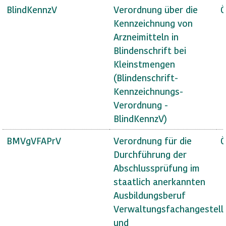
BlindKennzV
Verordnung über die
Ö
Kennzeichnung von
Arzneimitteln in
Blindenschrift bei
Kleinstmengen
(Blindenschrift-
Kennzeichnungs-
Verordnung -
BlindKennzV)
BMVgVFAPrV
Verordnung für die
Ö
Durchführung der
Abschlussprüfung im
staatlich anerkannten
Ausbildungsberuf
Verwaltungsfachangestell
und