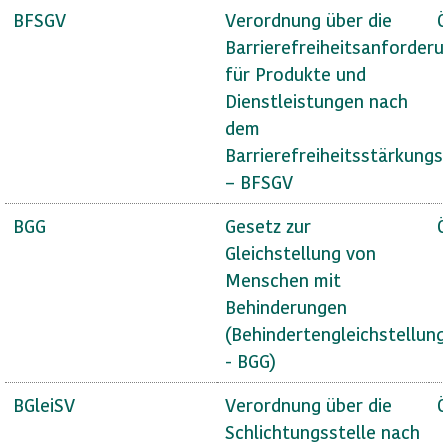
BFSGV
Verordnung über die
Ö
Barrierefreiheitsanforder
für Produkte und
Dienstleistungen nach
dem
Barrierefreiheitsstärkungs
– BFSGV
BGG
Gesetz zur
Ö
Gleichstellung von
Menschen mit
Behinderungen
(Behindertengleichstellun
- BGG)
BGleiSV
Verordnung über die
Ö
Schlichtungsstelle nach