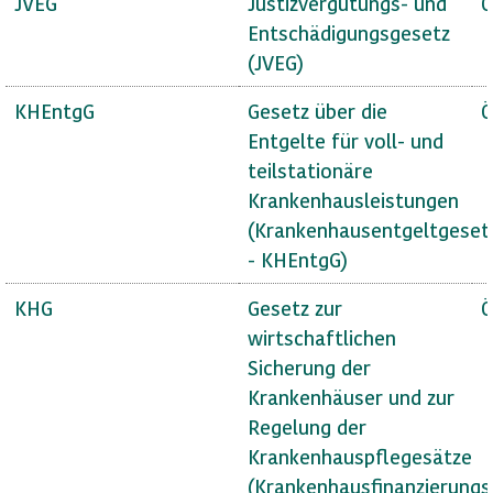
JVEG
Justizvergütungs- und
Ö
Entschädigungsgesetz
(JVEG)
KHEntgG
Gesetz über die
Ö
Entgelte für voll- und
teilstationäre
Krankenhausleistungen
(Krankenhausentgeltgeset
- KHEntgG)
KHG
Gesetz zur
Ö
wirtschaftlichen
Sicherung der
Krankenhäuser und zur
Regelung der
Krankenhauspflegesätze
(Krankenhausfinanzierungs