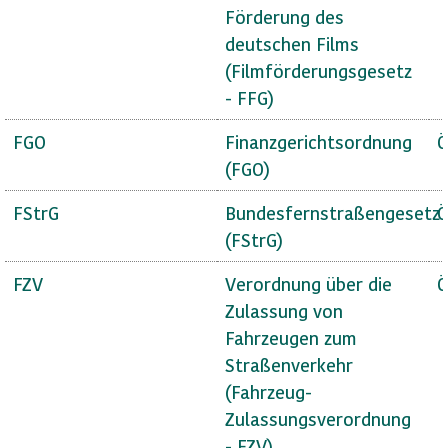
Förderung des
deutschen Films
(Filmförderungsgesetz
- FFG)
FGO
Finanzgerichtsordnung
Ö
(FGO)
FStrG
Bundesfernstraßengesetz
Ö
(FStrG)
FZV
Verordnung über die
Ö
Zulassung von
Fahrzeugen zum
Straßenverkehr
(Fahrzeug-
Zulassungsverordnung
- FZV)