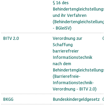
§ 16 des
Behindertengleichstellung
und ihr Verfahren
(Behindertengleichstellun
- BGleiSV)
BITV 2.0
Verordnung zur
Ö
Schaffung
barrierefreier
Informationstechnik
nach dem
Behindertengleichstellung
(Barrierefreie-
Informationstechnik-
Verordnung - BITV 2.0)
BKGG
Bundeskindergeldgesetz
Ö