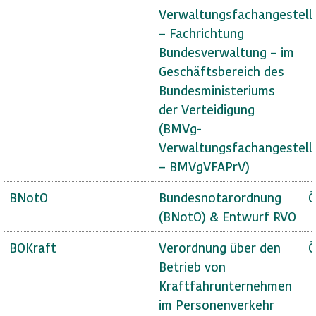
Verwaltungsfachangestell
– Fachrichtung
Bundesverwaltung – im
Geschäftsbereich des
Bundesministeriums
der Verteidigung
(BMVg-
Verwaltungsfachangestell
– BMVgVFAPrV)
BNotO
Bundesnotarordnung
Ö
(BNotO) & Entwurf RVO
BOKraft
Verordnung über den
Ö
Betrieb von
Kraftfahrunternehmen
im Personenverkehr