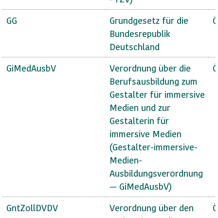
GG
Grundgesetz für die
Ö
Bundesrepublik
Deutschland
GiMedAusbV
Verordnung über die
Ö
Berufsausbildung zum
Gestalter für immersive
Medien und zur
Gestalterin für
immersive Medien
(Gestalter-immersive-
Medien-
Ausbildungsverordnung
— GiMedAusbV)
GntZollDVDV
Verordnung über den
Ö