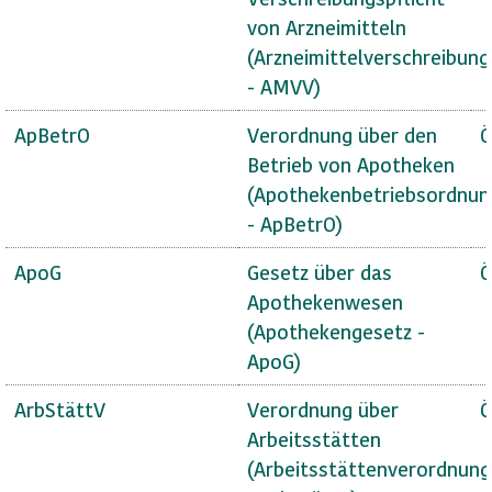
von Arzneimitteln
(Arzneimittelverschreibun
- AMVV)
ApBetrO
Verordnung über den
Ö
Betrieb von Apotheken
(Apothekenbetriebsordnun
- ApBetrO)
ApoG
Gesetz über das
Ö
Apothekenwesen
(Apothekengesetz -
ApoG)
ArbStättV
Verordnung über
Ö
Arbeitsstätten
(Arbeitsstättenverordnung