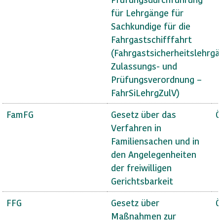
für Lehrgänge für
Sachkundige für die
Fahrgastschifffahrt
(Fahrgastsicherheitslehrg
Zulassungs- und
Prüfungsverordnung –
FahrSiLehrgZulV)
FamFG
Gesetz über das
Ö
Verfahren in
Familiensachen und in
den Angelegenheiten
der freiwilligen
Gerichtsbarkeit
FFG
Gesetz über
Ö
Maßnahmen zur