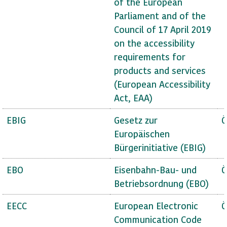
of the European
Parliament and of the
Council of 17 April 2019
on the accessibility
requirements for
products and services
(European Accessibility
Act, EAA)
EBIG
Gesetz zur
Ö
Europäischen
Bürgerinitiative (EBIG)
EBO
Eisenbahn-Bau- und
Ö
Betriebsordnung (EBO)
EECC
European Electronic
Ö
Communication Code