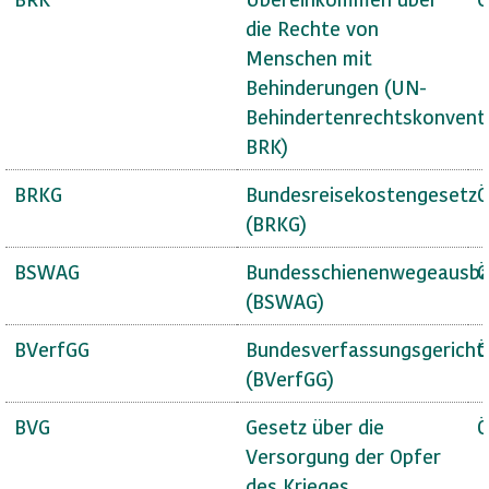
die Rechte von
Menschen mit
Behinderungen (UN-
Behindertenrechtskonvent
BRK)
BRKG
Bundesreisekostengesetz
Ö
(BRKG)
BSWAG
Bundesschienenwegeausba
Ö
(BSWAG)
BVerfGG
Bundesverfassungsgericht
Ö
(BVerfGG)
BVG
Gesetz über die
Ö
Versorgung der Opfer
des Krieges