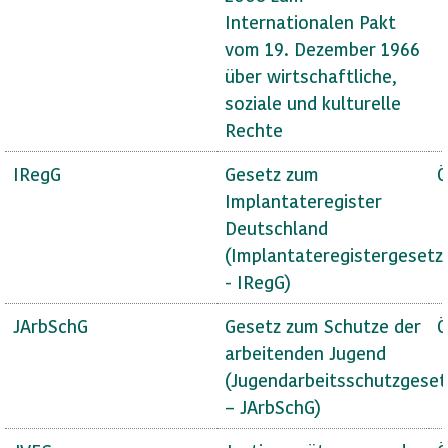
Internationalen Pakt
vom 19. Dezember 1966
über wirtschaftliche,
soziale und kulturelle
Rechte
IRegG
Gesetz zum
Ö
Implantateregister
Deutschland
(Implantateregistergesetz
- IRegG)
JArbSchG
Gesetz zum Schutze der
Ö
arbeitenden Jugend
(Jugendarbeitsschutzgeset
– JArbSchG)