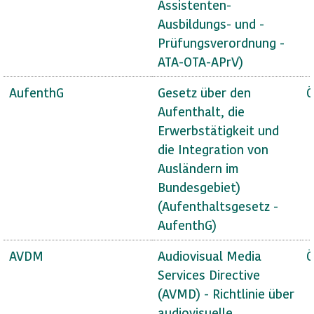
Assistenten-
Ausbildungs- und -
Prüfungsverordnung -
ATA-OTA-APrV)
AufenthG
Gesetz über den
Ö
Aufenthalt, die
Erwerbstätigkeit und
die Integration von
Ausländern im
Bundesgebiet)
(Aufenthaltsgesetz -
AufenthG)
AVDM
Audiovisual Media
Ö
Services Directive
(AVMD) - Richtlinie über
audiovisuelle