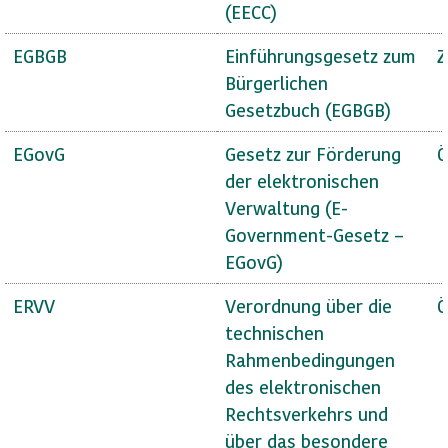
(EECC)
EGBGB
Einführungsgesetz zum
Z
Bürgerlichen
Gesetzbuch (EGBGB)
EGovG
Gesetz zur Förderung
Ö
der elektronischen
Verwaltung (E-
Government-Gesetz –
EGovG)
ERVV
Verordnung über die
Ö
technischen
Rahmenbedingungen
des elektronischen
Rechtsverkehrs und
über das besondere