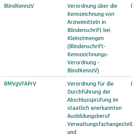
BlindKennzV
Verordnung über die
Ö
Kennzeichnung von
Arzneimitteln in
Blindenschrift bei
Kleinstmengen
(Blindenschrift-
Kennzeichnungs-
Verordnung -
BlindKennzV)
BMVgVFAPrV
Verordnung für die
Ö
Durchführung der
Abschlussprüfung im
staatlich anerkannten
Ausbildungsberuf
Verwaltungsfachangestell
und