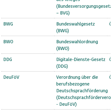
(Bundesversorgungsgesetz
– BVG)
BWG
Bundeswahlgesetz
Ö
(BWG)
BWO
Bundeswahlordnung
(BWO)
DDG
Digitale-Dienste-Gesetz
Ö
(DDG)
DeuFöV
Verordnung über die
Ö
berufsbezogene
Deutschsprachförderung
(Deutschsprachfördervero
- DeuFöV)