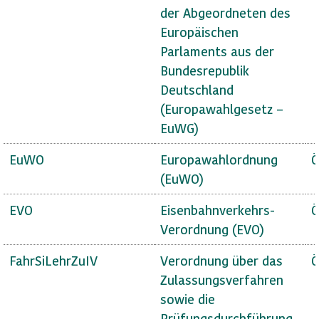
der Abgeordneten des
Europäischen
Parlaments aus der
Bundesrepublik
Deutschland
(Europawahlgesetz –
EuWG)
EuWO
Europawahlordnung
Ö
(EuWO)
EVO
Eisenbahnverkehrs-
Ö
Verordnung (EVO)
FahrSiLehrZuIV
Verordnung über das
Ö
Zulassungsverfahren
sowie die
Prüfungsdurchführung