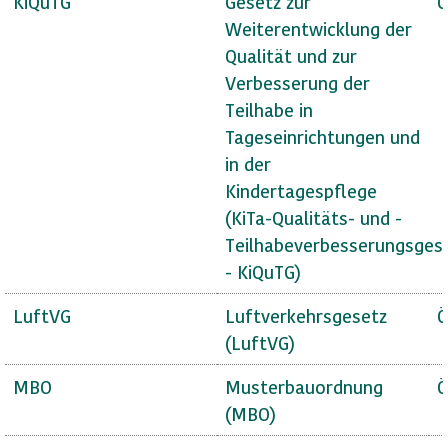
KiQuTG
Gesetz zur
Ö
Weiterentwicklung der
Qualität und zur
Verbesserung der
Teilhabe in
Tageseinrichtungen und
in der
Kindertagespflege
(KiTa-Qualitäts- und -
Teilhabeverbesserungsges
- KiQuTG)
LuftVG
Luftverkehrsgesetz
Ö
(LuftVG)
MBO
Musterbauordnung
Ö
(MBO)