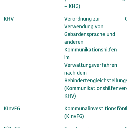
– KHG)
KHV
Verordnung zur
Ö
Verwendung von
Gebärdensprache und
anderen
Kommunikationshilfen
im
Verwaltungsverfahren
nach dem
Behindertengleichstellung
(Kommunikationshilfenver
KHV)
KInvFG
Kommunalinvestitionsförd
Ö
(KInvFG)