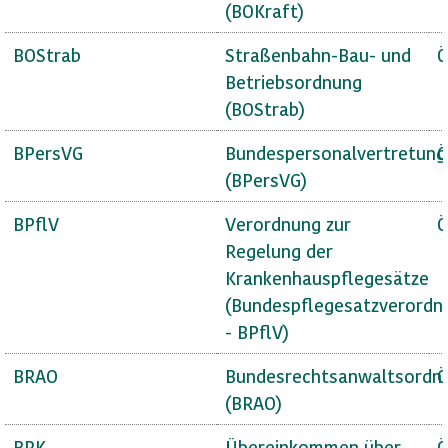
(BOKraft)
BOStrab
Straßenbahn-Bau- und
Ö
Betriebsordnung
(BOStrab)
BPersVG
Bundespersonalvertretung
Ö
(BPersVG)
BPflV
Verordnung zur
Ö
Regelung der
Krankenhauspflegesätze
(Bundespflegesatzverordn
- BPflV)
BRAO
Bundesrechtsanwaltsordn
Ö
(BRAO)
BRK
Übereinkommen über
Ö