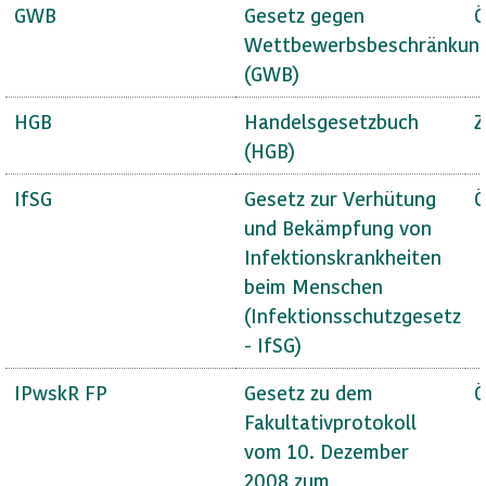
GWB
Gesetz gegen
Ö
Wettbewerbsbeschränkun
(GWB)
HGB
Handelsgesetzbuch
Z
(HGB)
IfSG
Gesetz zur Verhütung
Ö
und Bekämpfung von
Infektionskrankheiten
beim Menschen
(Infektionsschutzgesetz
- IfSG)
IPwskR FP
Gesetz zu dem
Ö
Fakultativprotokoll
vom 10. Dezember
2008 zum