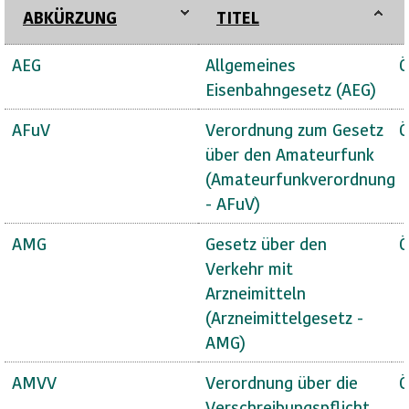
ABKÜRZUNG
TITEL
AEG
Allgemeines
Ö
Eisenbahngesetz (AEG)
AFuV
Verordnung zum Gesetz
Ö
über den Amateurfunk
(Amateurfunkverordnung
- AFuV)
AMG
Gesetz über den
Ö
Verkehr mit
Arzneimitteln
(Arzneimittelgesetz -
AMG)
AMVV
Verordnung über die
Ö
Verschreibungspflicht