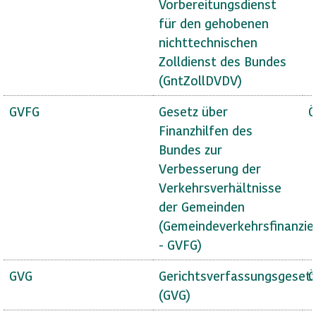
Vorbereitungsdienst
für den gehobenen
nichttechnischen
Zolldienst des Bundes
(GntZollDVDV)
GVFG
Gesetz über
Ö
Finanzhilfen des
Bundes zur
Verbesserung der
Verkehrsverhältnisse
der Gemeinden
(Gemeindeverkehrsfinanzie
- GVFG)
GVG
Gerichtsverfassungsgeset
Ö
(GVG)