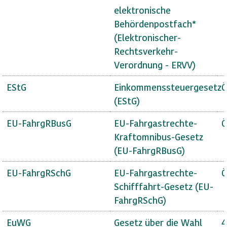
elektronische
Behördenpostfach*
(Elektronischer-
Rechtsverkehr-
Verordnung - ERVV)
EStG
Einkommenssteuergesetz
Ö
(EStG)
EU-FahrgRBusG
EU-Fahrgastrechte-
Ö
Kraftomnibus-Gesetz
(EU-FahrgRBusG)
EU-FahrgRSchG
EU-Fahrgastrechte-
Ö
Schifffahrt-Gesetz (EU-
FahrgRSchG)
EuWG
Gesetz über die Wahl
4