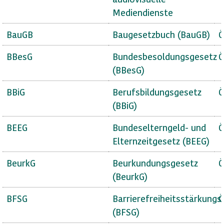
Mediendienste
BauGB
Baugesetzbuch (BauGB)
Ö
BBesG
Bundesbesoldungsgesetz
Ö
(BBesG)
BBiG
Berufsbildungsgesetz
Ö
(BBiG)
BEEG
Bundeselterngeld- und
Ö
Elternzeitgesetz (BEEG)
BeurkG
Beurkundungsgesetz
Ö
(BeurkG)
BFSG
Barrierefreiheitsstärkungs
Ö
(BFSG)