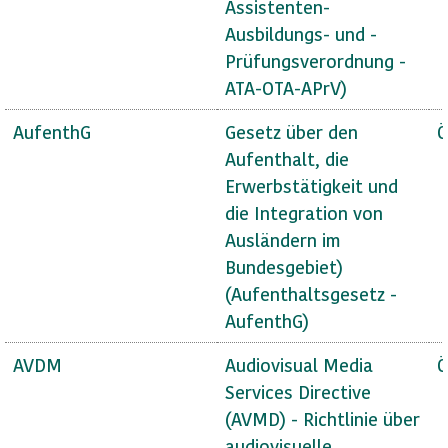
Assistenten-
Ausbildungs- und -
Prüfungsverordnung -
ATA-OTA-APrV)
AufenthG
Gesetz über den
Ö
Aufenthalt, die
Erwerbstätigkeit und
die Integration von
Ausländern im
Bundesgebiet)
(Aufenthaltsgesetz -
AufenthG)
AVDM
Audiovisual Media
Ö
Services Directive
(AVMD) - Richtlinie über
audiovisuelle