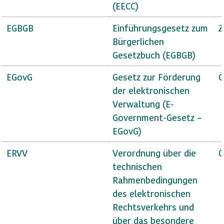
(EECC)
EGBGB
Einführungsgesetz zum
Z
Bürgerlichen
Gesetzbuch (EGBGB)
EGovG
Gesetz zur Förderung
Ö
der elektronischen
Verwaltung (E-
Government-Gesetz –
EGovG)
ERVV
Verordnung über die
Ö
technischen
Rahmenbedingungen
des elektronischen
Rechtsverkehrs und
über das besondere