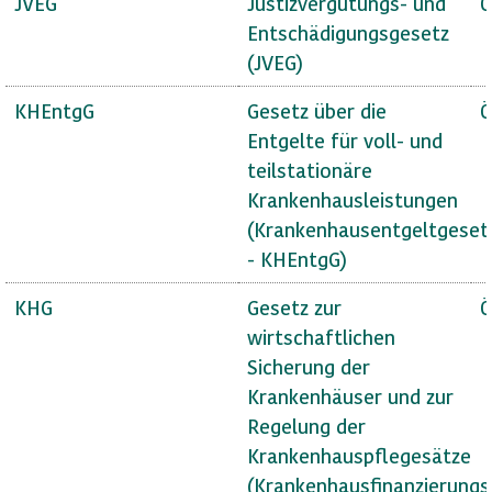
JVEG
Justizvergütungs- und
Ö
Entschädigungsgesetz
(JVEG)
KHEntgG
Gesetz über die
Ö
Entgelte für voll- und
teilstationäre
Krankenhausleistungen
(Krankenhausentgeltgeset
- KHEntgG)
KHG
Gesetz zur
Ö
wirtschaftlichen
Sicherung der
Krankenhäuser und zur
Regelung der
Krankenhauspflegesätze
(Krankenhausfinanzierungs