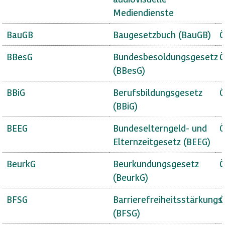
Mediendienste
BauGB
Baugesetzbuch (BauGB)
Ö
BBesG
Bundesbesoldungsgesetz
Ö
(BBesG)
BBiG
Berufsbildungsgesetz
Ö
(BBiG)
BEEG
Bundeselterngeld- und
Ö
Elternzeitgesetz (BEEG)
BeurkG
Beurkundungsgesetz
Ö
(BeurkG)
BFSG
Barrierefreiheitsstärkungs
Ö
(BFSG)