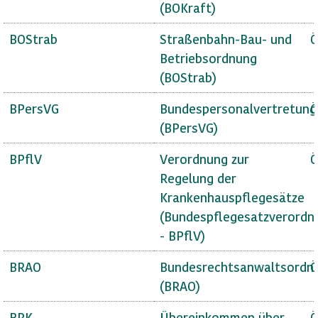
(BOKraft)
BOStrab
Straßenbahn-Bau- und
Ö
Betriebsordnung
(BOStrab)
BPersVG
Bundespersonalvertretung
Ö
(BPersVG)
BPflV
Verordnung zur
Ö
Regelung der
Krankenhauspflegesätze
(Bundespflegesatzverordn
- BPflV)
BRAO
Bundesrechtsanwaltsordn
Ö
(BRAO)
BRK
Übereinkommen über
Ö