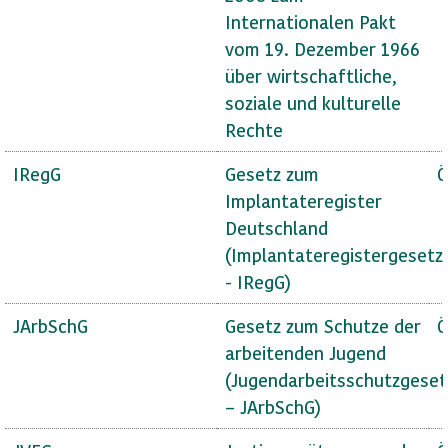
Internationalen Pakt
vom 19. Dezember 1966
über wirtschaftliche,
soziale und kulturelle
Rechte
IRegG
Gesetz zum
Ö
Implantateregister
Deutschland
(Implantateregistergesetz
- IRegG)
JArbSchG
Gesetz zum Schutze der
Ö
arbeitenden Jugend
(Jugendarbeitsschutzgeset
– JArbSchG)