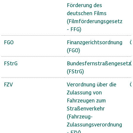
Förderung des
deutschen Films
(Filmförderungsgesetz
- FFG)
FGO
Finanzgerichtsordnung
Ö
(FGO)
FStrG
Bundesfernstraßengesetz
Ö
(FStrG)
FZV
Verordnung über die
Ö
Zulassung von
Fahrzeugen zum
Straßenverkehr
(Fahrzeug-
Zulassungsverordnung
- FZV)