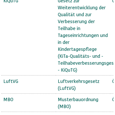
KiQuTG
Gesetz zur
Ö
Weiterentwicklung der
Qualität und zur
Verbesserung der
Teilhabe in
Tageseinrichtungen und
in der
Kindertagespflege
(KiTa-Qualitäts- und -
Teilhabeverbesserungsges
- KiQuTG)
LuftVG
Luftverkehrsgesetz
Ö
(LuftVG)
MBO
Musterbauordnung
Ö
(MBO)