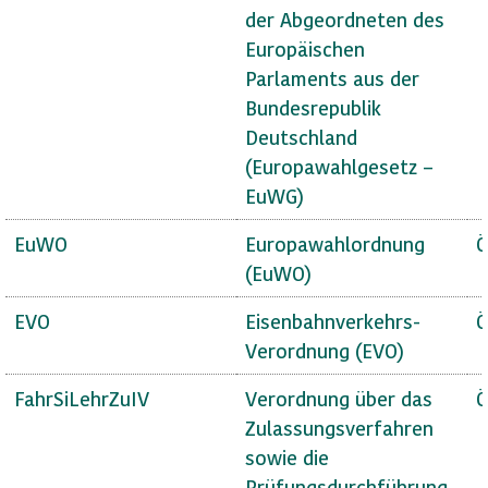
der Abgeordneten des
Europäischen
Parlaments aus der
Bundesrepublik
Deutschland
(Europawahlgesetz –
EuWG)
EuWO
Europawahlordnung
Ö
(EuWO)
EVO
Eisenbahnverkehrs-
Ö
Verordnung (EVO)
FahrSiLehrZuIV
Verordnung über das
Ö
Zulassungsverfahren
sowie die
Prüfungsdurchführung