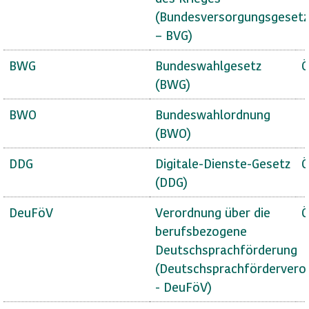
(Bundesversorgungsgesetz
– BVG)
BWG
Bundeswahlgesetz
Ö
(BWG)
BWO
Bundeswahlordnung
(BWO)
DDG
Digitale-Dienste-Gesetz
Ö
(DDG)
DeuFöV
Verordnung über die
Ö
berufsbezogene
Deutschsprachförderung
(Deutschsprachfördervero
- DeuFöV)