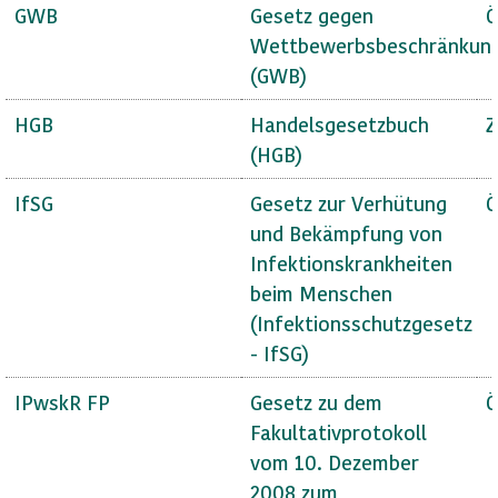
GWB
Gesetz gegen
Ö
Wettbewerbsbeschränkun
(GWB)
HGB
Handelsgesetzbuch
Z
(HGB)
IfSG
Gesetz zur Verhütung
Ö
und Bekämpfung von
Infektionskrankheiten
beim Menschen
(Infektionsschutzgesetz
- IfSG)
IPwskR FP
Gesetz zu dem
Ö
Fakultativprotokoll
vom 10. Dezember
2008 zum