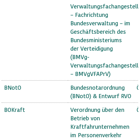
Verwaltungsfachangestell
– Fachrichtung
Bundesverwaltung – im
Geschäftsbereich des
Bundesministeriums
der Verteidigung
(BMVg-
Verwaltungsfachangestell
– BMVgVFAPrV)
BNotO
Bundesnotarordnung
Ö
(BNotO) & Entwurf RVO
BOKraft
Verordnung über den
Ö
Betrieb von
Kraftfahrunternehmen
im Personenverkehr