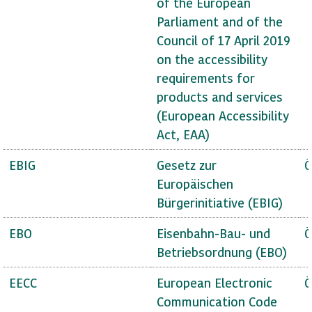
of the European
Parliament and of the
Council of 17 April 2019
on the accessibility
requirements for
products and services
(European Accessibility
Act, EAA)
EBIG
Gesetz zur
Ö
Europäischen
Bürgerinitiative (EBIG)
EBO
Eisenbahn-Bau- und
Ö
Betriebsordnung (EBO)
EECC
European Electronic
Ö
Communication Code