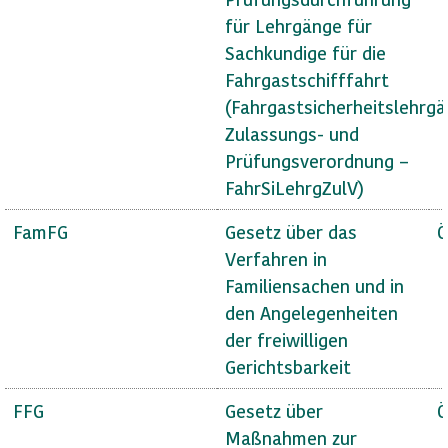
für Lehrgänge für
Sachkundige für die
Fahrgastschifffahrt
(Fahrgastsicherheitslehrg
Zulassungs- und
Prüfungsverordnung –
FahrSiLehrgZulV)
FamFG
Gesetz über das
Ö
Verfahren in
Familiensachen und in
den Angelegenheiten
der freiwilligen
Gerichtsbarkeit
FFG
Gesetz über
Ö
Maßnahmen zur