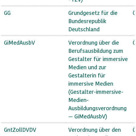
GG
Grundgesetz für die
Ö
Bundesrepublik
Deutschland
GiMedAusbV
Verordnung über die
Ö
Berufsausbildung zum
Gestalter für immersive
Medien und zur
Gestalterin für
immersive Medien
(Gestalter-immersive-
Medien-
Ausbildungsverordnung
— GiMedAusbV)
GntZollDVDV
Verordnung über den
Ö