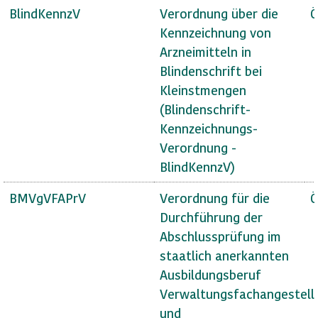
BlindKennzV
Verordnung über die
Ö
Kennzeichnung von
Arzneimitteln in
Blindenschrift bei
Kleinstmengen
(Blindenschrift-
Kennzeichnungs-
Verordnung -
BlindKennzV)
BMVgVFAPrV
Verordnung für die
Ö
Durchführung der
Abschlussprüfung im
staatlich anerkannten
Ausbildungsberuf
Verwaltungsfachangestell
und