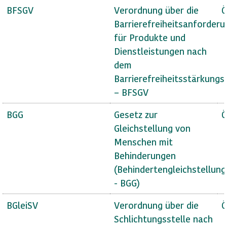
BFSGV
Verordnung über die
Ö
Barrierefreiheitsanforder
für Produkte und
Dienstleistungen nach
dem
Barrierefreiheitsstärkungs
– BFSGV
BGG
Gesetz zur
Ö
Gleichstellung von
Menschen mit
Behinderungen
(Behindertengleichstellun
- BGG)
BGleiSV
Verordnung über die
Ö
Schlichtungsstelle nach