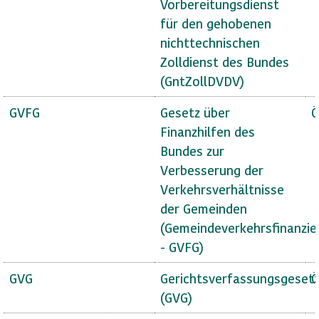
Vorbereitungsdienst
für den gehobenen
nichttechnischen
Zolldienst des Bundes
(GntZollDVDV)
GVFG
Gesetz über
Ö
Finanzhilfen des
Bundes zur
Verbesserung der
Verkehrsverhältnisse
der Gemeinden
(Gemeindeverkehrsfinanzie
- GVFG)
GVG
Gerichtsverfassungsgeset
Ö
(GVG)