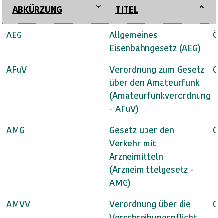
ABKÜRZUNG
TITEL
AEG
Allgemeines
Ö
Eisenbahngesetz (AEG)
AFuV
Verordnung zum Gesetz
Ö
über den Amateurfunk
(Amateurfunkverordnung
- AFuV)
AMG
Gesetz über den
Ö
Verkehr mit
Arzneimitteln
(Arzneimittelgesetz -
AMG)
AMVV
Verordnung über die
Ö
Verschreibungspflicht