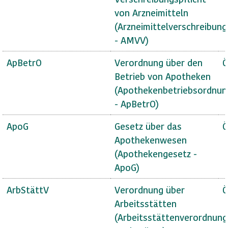
von Arzneimitteln
(Arzneimittelverschreibun
- AMVV)
ApBetrO
Verordnung über den
Ö
Betrieb von Apotheken
(Apothekenbetriebsordnun
- ApBetrO)
ApoG
Gesetz über das
Ö
Apothekenwesen
(Apothekengesetz -
ApoG)
ArbStättV
Verordnung über
Ö
Arbeitsstätten
(Arbeitsstättenverordnung