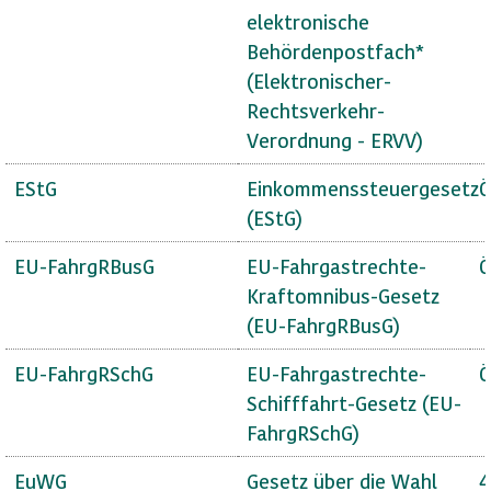
elektronische
Behördenpostfach*
(Elektronischer-
Rechtsverkehr-
Verordnung - ERVV)
EStG
Einkommenssteuergesetz
Ö
(EStG)
EU-FahrgRBusG
EU-Fahrgastrechte-
Ö
Kraftomnibus-Gesetz
(EU-FahrgRBusG)
EU-FahrgRSchG
EU-Fahrgastrechte-
Ö
Schifffahrt-Gesetz (EU-
FahrgRSchG)
EuWG
Gesetz über die Wahl
4