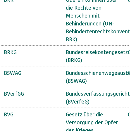
die Rechte von
Menschen mit
Behinderungen (UN-
Behindertenrechtskonvent
BRK)
BRKG
Bundesreisekostengesetz
Ö
(BRKG)
BSWAG
Bundesschienenwegeausba
Ö
(BSWAG)
BVerfGG
Bundesverfassungsgericht
Ö
(BVerfGG)
BVG
Gesetz über die
Ö
Versorgung der Opfer
des Krieges