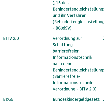
§ 16 des
Behindertengleichstellung
und ihr Verfahren
(Behindertengleichstellun
- BGleiSV)
BITV 2.0
Verordnung zur
Ö
Schaffung
barrierefreier
Informationstechnik
nach dem
Behindertengleichstellung
(Barrierefreie-
Informationstechnik-
Verordnung - BITV 2.0)
BKGG
Bundeskindergeldgesetz
Ö