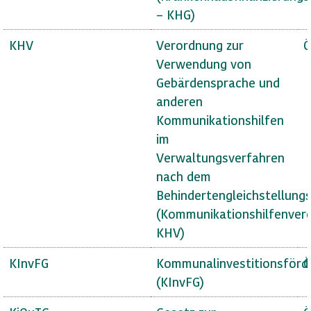
– KHG)
KHV
Verordnung zur
Ö
Verwendung von
Gebärdensprache und
anderen
Kommunikationshilfen
im
Verwaltungsverfahren
nach dem
Behindertengleichstellung
(Kommunikationshilfenver
KHV)
KInvFG
Kommunalinvestitionsförd
Ö
(KInvFG)