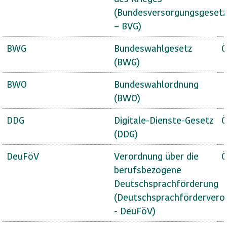
(Bundesversorgungsgesetz
– BVG)
BWG
Bundeswahlgesetz
Ö
(BWG)
BWO
Bundeswahlordnung
(BWO)
DDG
Digitale-Dienste-Gesetz
Ö
(DDG)
DeuFöV
Verordnung über die
Ö
berufsbezogene
Deutschsprachförderung
(Deutschsprachfördervero
- DeuFöV)