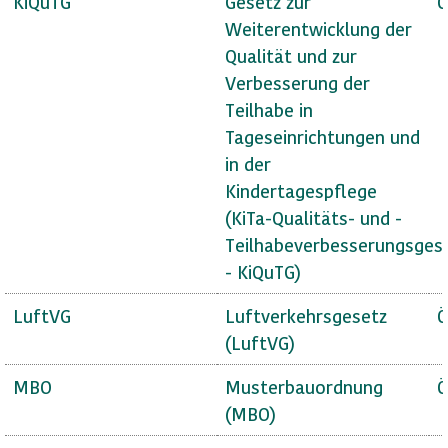
KiQuTG
Gesetz zur
Ö
Weiterentwicklung der
Qualität und zur
Verbesserung der
Teilhabe in
Tageseinrichtungen und
in der
Kindertagespflege
(KiTa-Qualitäts- und -
Teilhabeverbesserungsges
- KiQuTG)
LuftVG
Luftverkehrsgesetz
Ö
(LuftVG)
MBO
Musterbauordnung
Ö
(MBO)