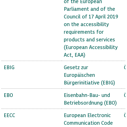
of the European
Parliament and of the
Council of 17 April 2019
on the accessibility
requirements for
products and services
(European Accessibility
Act, EAA)
EBIG
Gesetz zur
Ö
Europäischen
Bürgerinitiative (EBIG)
EBO
Eisenbahn-Bau- und
Ö
Betriebsordnung (EBO)
EECC
European Electronic
Ö
Communication Code