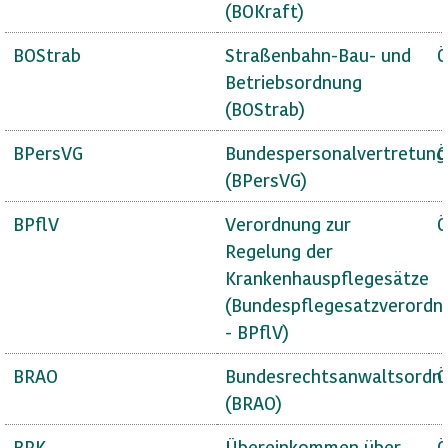
(BOKraft)
BOStrab
Straßenbahn-Bau- und
Ö
Betriebsordnung
(BOStrab)
BPersVG
Bundespersonalvertretung
Ö
(BPersVG)
BPflV
Verordnung zur
Ö
Regelung der
Krankenhauspflegesätze
(Bundespflegesatzverordn
- BPflV)
BRAO
Bundesrechtsanwaltsordn
Ö
(BRAO)
BRK
Übereinkommen über
Ö