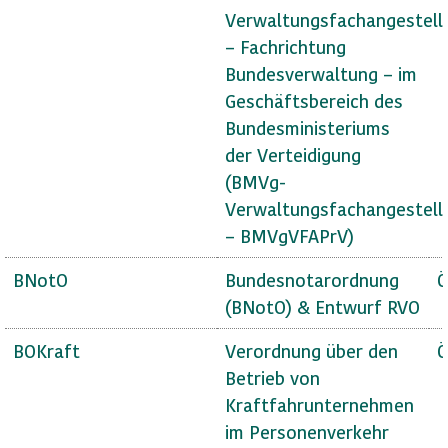
Verwaltungsfachangestell
– Fachrichtung
Bundesverwaltung – im
Geschäftsbereich des
Bundesministeriums
der Verteidigung
(BMVg-
Verwaltungsfachangestell
– BMVgVFAPrV)
BNotO
Bundesnotarordnung
Ö
(BNotO) & Entwurf RVO
BOKraft
Verordnung über den
Ö
Betrieb von
Kraftfahrunternehmen
im Personenverkehr