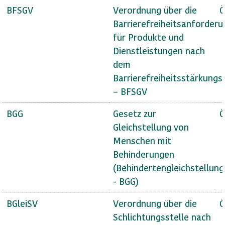
BFSGV
Verordnung über die
Ö
Barrierefreiheitsanforder
für Produkte und
Dienstleistungen nach
dem
Barrierefreiheitsstärkungs
– BFSGV
BGG
Gesetz zur
Ö
Gleichstellung von
Menschen mit
Behinderungen
(Behindertengleichstellun
- BGG)
BGleiSV
Verordnung über die
Ö
Schlichtungsstelle nach