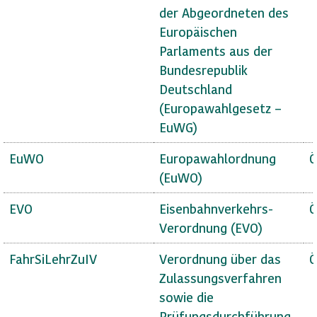
der Abgeordneten des
Europäischen
Parlaments aus der
Bundesrepublik
Deutschland
(Europawahlgesetz –
EuWG)
EuWO
Europawahlordnung
Ö
(EuWO)
EVO
Eisenbahnverkehrs-
Ö
Verordnung (EVO)
FahrSiLehrZuIV
Verordnung über das
Ö
Zulassungsverfahren
sowie die
Prüfungsdurchführung