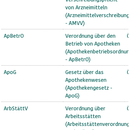
von Arzneimitteln
(Arzneimittelverschreibun
- AMVV)
ApBetrO
Verordnung über den
Ö
Betrieb von Apotheken
(Apothekenbetriebsordnun
- ApBetrO)
ApoG
Gesetz über das
Ö
Apothekenwesen
(Apothekengesetz -
ApoG)
ArbStättV
Verordnung über
Ö
Arbeitsstätten
(Arbeitsstättenverordnung