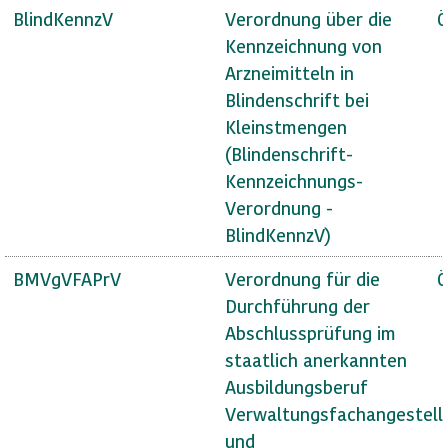
BlindKennzV
Verordnung über die
Ö
Kennzeichnung von
Arzneimitteln in
Blindenschrift bei
Kleinstmengen
(Blindenschrift-
Kennzeichnungs-
Verordnung -
BlindKennzV)
BMVgVFAPrV
Verordnung für die
Ö
Durchführung der
Abschlussprüfung im
staatlich anerkannten
Ausbildungsberuf
Verwaltungsfachangestell
und