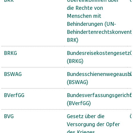
die Rechte von
Menschen mit
Behinderungen (UN-
Behindertenrechtskonvent
BRK)
BRKG
Bundesreisekostengesetz
Ö
(BRKG)
BSWAG
Bundesschienenwegeausba
Ö
(BSWAG)
BVerfGG
Bundesverfassungsgericht
Ö
(BVerfGG)
BVG
Gesetz über die
Ö
Versorgung der Opfer
des Krieges