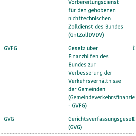
Vorbereitungsdienst
für den gehobenen
nichttechnischen
Zolldienst des Bundes
(GntZollDVDV)
GVFG
Gesetz über
Ö
Finanzhilfen des
Bundes zur
Verbesserung der
Verkehrsverhältnisse
der Gemeinden
(Gemeindeverkehrsfinanzie
- GVFG)
GVG
Gerichtsverfassungsgeset
Ö
(GVG)