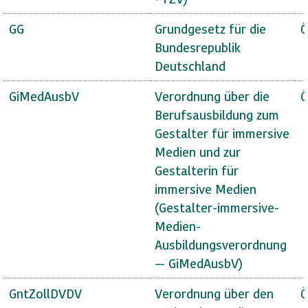
GG
Grundgesetz für die
Ö
Bundesrepublik
Deutschland
GiMedAusbV
Verordnung über die
Ö
Berufsausbildung zum
Gestalter für immersive
Medien und zur
Gestalterin für
immersive Medien
(Gestalter-immersive-
Medien-
Ausbildungsverordnung
— GiMedAusbV)
GntZollDVDV
Verordnung über den
Ö