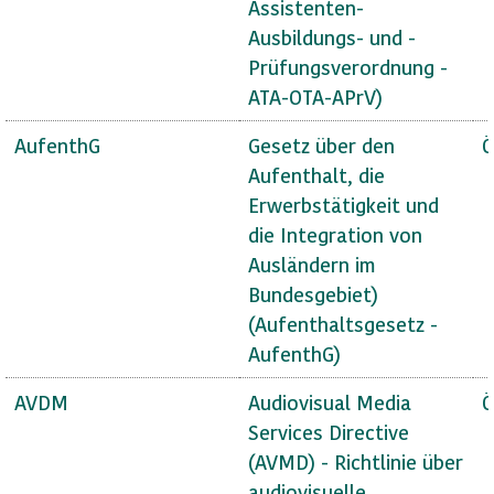
Assistenten-
Ausbildungs- und -
Prüfungsverordnung -
ATA-OTA-APrV)
AufenthG
Gesetz über den
Ö
Aufenthalt, die
Erwerbstätigkeit und
die Integration von
Ausländern im
Bundesgebiet)
(Aufenthaltsgesetz -
AufenthG)
AVDM
Audiovisual Media
Ö
Services Directive
(AVMD) - Richtlinie über
audiovisuelle