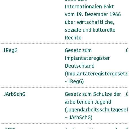
Internationalen Pakt
vom 19. Dezember 1966
über wirtschaftliche,
soziale und kulturelle
Rechte
IRegG
Gesetz zum
Ö
Implantateregister
Deutschland
(Implantateregistergesetz
- IRegG)
JArbSchG
Gesetz zum Schutze der
Ö
arbeitenden Jugend
(Jugendarbeitsschutzgeset
– JArbSchG)