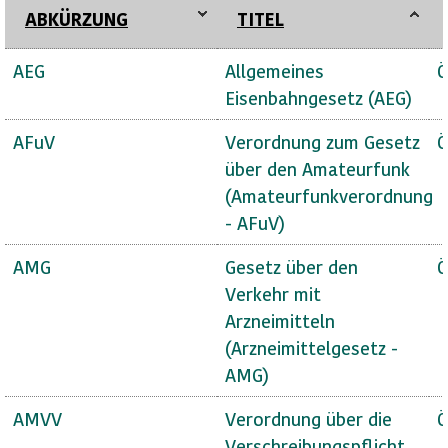
ABKÜRZUNG
TITEL
AEG
Allgemeines
Ö
Eisenbahngesetz (AEG)
AFuV
Verordnung zum Gesetz
Ö
über den Amateurfunk
(Amateurfunkverordnung
- AFuV)
AMG
Gesetz über den
Ö
Verkehr mit
Arzneimitteln
(Arzneimittelgesetz -
AMG)
AMVV
Verordnung über die
Ö
Verschreibungspflicht