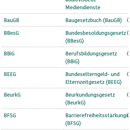
Mediendienste
BauGB
Baugesetzbuch (BauGB)
Ö
BBesG
Bundesbesoldungsgesetz
Ö
(BBesG)
BBiG
Berufsbildungsgesetz
Ö
(BBiG)
BEEG
Bundeselterngeld- und
Ö
Elternzeitgesetz (BEEG)
BeurkG
Beurkundungsgesetz
Ö
(BeurkG)
BFSG
Barrierefreiheitsstärkungs
Ö
(BFSG)