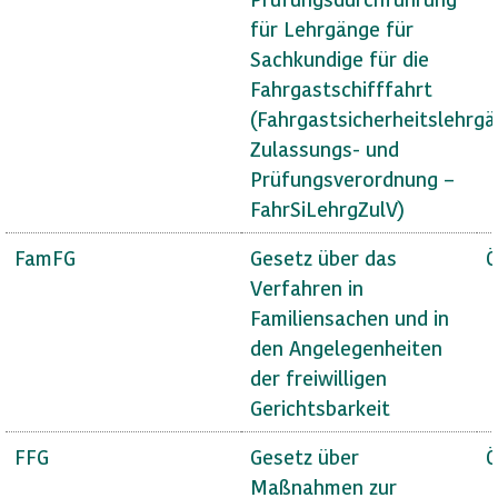
für Lehrgänge für
Sachkundige für die
Fahrgastschifffahrt
(Fahrgastsicherheitslehrg
Zulassungs- und
Prüfungsverordnung –
FahrSiLehrgZulV)
FamFG
Gesetz über das
Ö
Verfahren in
Familiensachen und in
den Angelegenheiten
der freiwilligen
Gerichtsbarkeit
FFG
Gesetz über
Ö
Maßnahmen zur