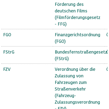
Förderung des
deutschen Films
(Filmförderungsgesetz
- FFG)
FGO
Finanzgerichtsordnung
Ö
(FGO)
FStrG
Bundesfernstraßengesetz
Ö
(FStrG)
FZV
Verordnung über die
Ö
Zulassung von
Fahrzeugen zum
Straßenverkehr
(Fahrzeug-
Zulassungsverordnung
- FZV)