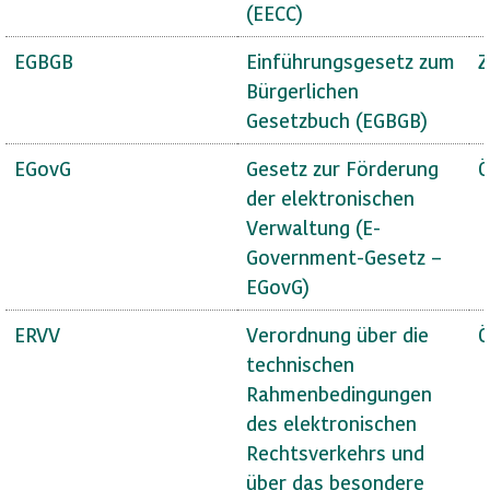
(EECC)
EGBGB
Einführungsgesetz zum
Z
Bürgerlichen
Gesetzbuch (EGBGB)
EGovG
Gesetz zur Förderung
Ö
der elektronischen
Verwaltung (E-
Government-Gesetz –
EGovG)
ERVV
Verordnung über die
Ö
technischen
Rahmenbedingungen
des elektronischen
Rechtsverkehrs und
über das besondere