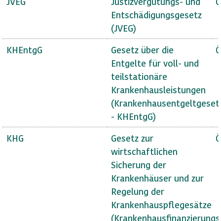
JVEG
Justizvergütungs- und
Ö
Entschädigungsgesetz
(JVEG)
KHEntgG
Gesetz über die
Ö
Entgelte für voll- und
teilstationäre
Krankenhausleistungen
(Krankenhausentgeltgeset
- KHEntgG)
KHG
Gesetz zur
Ö
wirtschaftlichen
Sicherung der
Krankenhäuser und zur
Regelung der
Krankenhauspflegesätze
(Krankenhausfinanzierungs