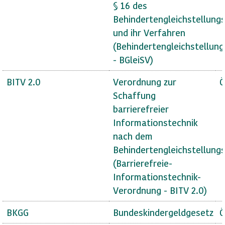
§ 16 des
Behindertengleichstellung
und ihr Verfahren
(Behindertengleichstellun
- BGleiSV)
BITV 2.0
Verordnung zur
Ö
Schaffung
barrierefreier
Informationstechnik
nach dem
Behindertengleichstellung
(Barrierefreie-
Informationstechnik-
Verordnung - BITV 2.0)
BKGG
Bundeskindergeldgesetz
Ö