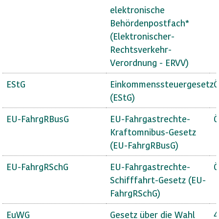
elektronische
Behördenpostfach*
(Elektronischer-
Rechtsverkehr-
Verordnung - ERVV)
EStG
Einkommenssteuergesetz
Ö
(EStG)
EU-FahrgRBusG
EU-Fahrgastrechte-
Ö
Kraftomnibus-Gesetz
(EU-FahrgRBusG)
EU-FahrgRSchG
EU-Fahrgastrechte-
Ö
Schifffahrt-Gesetz (EU-
FahrgRSchG)
EuWG
Gesetz über die Wahl
4