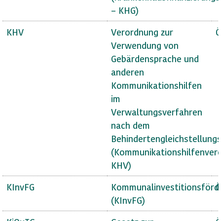
– KHG)
KHV
Verordnung zur
Ö
Verwendung von
Gebärdensprache und
anderen
Kommunikationshilfen
im
Verwaltungsverfahren
nach dem
Behindertengleichstellung
(Kommunikationshilfenver
KHV)
KInvFG
Kommunalinvestitionsförd
Ö
(KInvFG)