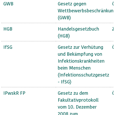
GWB
Gesetz gegen
Ö
Wettbewerbsbeschränkun
(GWB)
HGB
Handelsgesetzbuch
Z
(HGB)
IfSG
Gesetz zur Verhütung
Ö
und Bekämpfung von
Infektionskrankheiten
beim Menschen
(Infektionsschutzgesetz
- IfSG)
IPwskR FP
Gesetz zu dem
Ö
Fakultativprotokoll
vom 10. Dezember
2008 zum