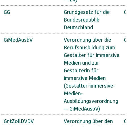
GG
Grundgesetz für die
Ö
Bundesrepublik
Deutschland
GiMedAusbV
Verordnung über die
Ö
Berufsausbildung zum
Gestalter für immersive
Medien und zur
Gestalterin für
immersive Medien
(Gestalter-immersive-
Medien-
Ausbildungsverordnung
— GiMedAusbV)
GntZollDVDV
Verordnung über den
Ö