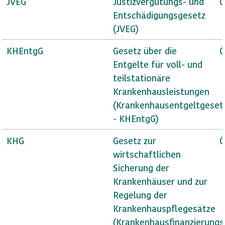
JVEG
Justizvergütungs- und
Ö
Entschädigungsgesetz
(JVEG)
KHEntgG
Gesetz über die
Ö
Entgelte für voll- und
teilstationäre
Krankenhausleistungen
(Krankenhausentgeltgeset
- KHEntgG)
KHG
Gesetz zur
Ö
wirtschaftlichen
Sicherung der
Krankenhäuser und zur
Regelung der
Krankenhauspflegesätze
(Krankenhausfinanzierungs