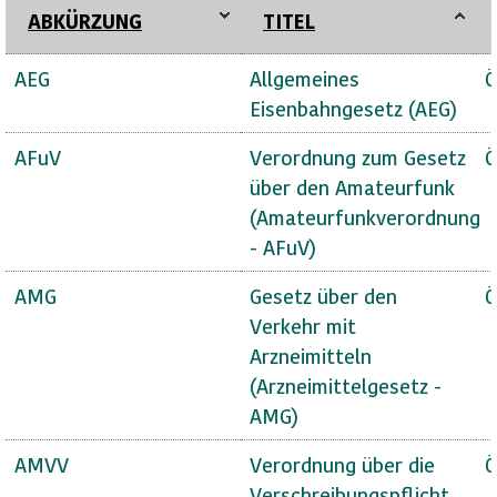
ABKÜRZUNG
TITEL
AEG
Allgemeines
Ö
Eisenbahngesetz (AEG)
AFuV
Verordnung zum Gesetz
Ö
über den Amateurfunk
(Amateurfunkverordnung
- AFuV)
AMG
Gesetz über den
Ö
Verkehr mit
Arzneimitteln
(Arzneimittelgesetz -
AMG)
AMVV
Verordnung über die
Ö
Verschreibungspflicht