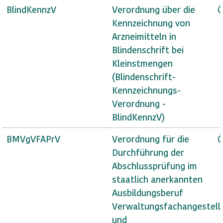
BlindKennzV
Verordnung über die
Ö
Kennzeichnung von
Arzneimitteln in
Blindenschrift bei
Kleinstmengen
(Blindenschrift-
Kennzeichnungs-
Verordnung -
BlindKennzV)
BMVgVFAPrV
Verordnung für die
Ö
Durchführung der
Abschlussprüfung im
staatlich anerkannten
Ausbildungsberuf
Verwaltungsfachangestell
und