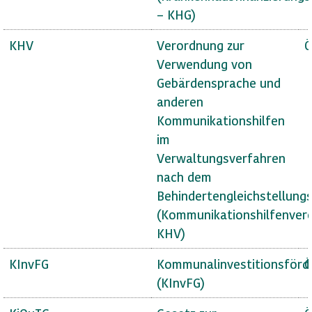
– KHG)
KHV
Verordnung zur
Ö
Verwendung von
Gebärdensprache und
anderen
Kommunikationshilfen
im
Verwaltungsverfahren
nach dem
Behindertengleichstellung
(Kommunikationshilfenver
KHV)
KInvFG
Kommunalinvestitionsförd
Ö
(KInvFG)