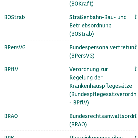
(BOKraft)
BOStrab
Straßenbahn-Bau- und
Ö
Betriebsordnung
(BOStrab)
BPersVG
Bundespersonalvertretung
Ö
(BPersVG)
BPflV
Verordnung zur
Ö
Regelung der
Krankenhauspflegesätze
(Bundespflegesatzverordn
- BPflV)
BRAO
Bundesrechtsanwaltsordn
Ö
(BRAO)
BRK
Übereinkommen über
Ö