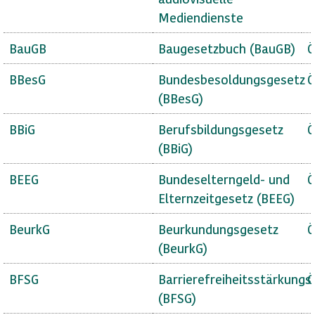
Mediendienste
BauGB
Baugesetzbuch (BauGB)
Ö
BBesG
Bundesbesoldungsgesetz
Ö
(BBesG)
BBiG
Berufsbildungsgesetz
Ö
(BBiG)
BEEG
Bundeselterngeld- und
Ö
Elternzeitgesetz (BEEG)
BeurkG
Beurkundungsgesetz
Ö
(BeurkG)
BFSG
Barrierefreiheitsstärkungs
Ö
(BFSG)