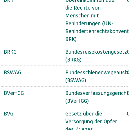
die Rechte von
Menschen mit
Behinderungen (UN-
Behindertenrechtskonvent
BRK)
BRKG
Bundesreisekostengesetz
Ö
(BRKG)
BSWAG
Bundesschienenwegeausba
Ö
(BSWAG)
BVerfGG
Bundesverfassungsgericht
Ö
(BVerfGG)
BVG
Gesetz über die
Ö
Versorgung der Opfer
des Krieges