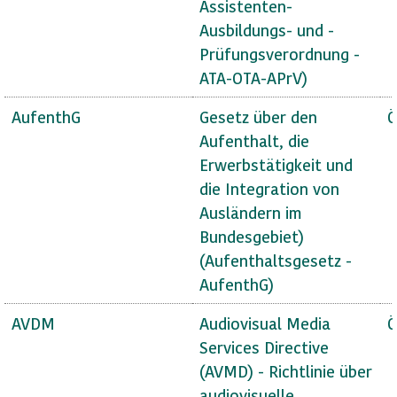
Assistenten-
Ausbildungs- und -
Prüfungsverordnung -
ATA-OTA-APrV)
AufenthG
Gesetz über den
Ö
Aufenthalt, die
Erwerbstätigkeit und
die Integration von
Ausländern im
Bundesgebiet)
(Aufenthaltsgesetz -
AufenthG)
AVDM
Audiovisual Media
Ö
Services Directive
(AVMD) - Richtlinie über
audiovisuelle