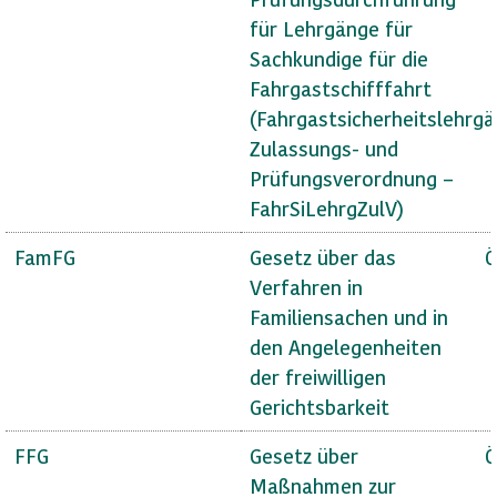
für Lehrgänge für
Sachkundige für die
Fahrgastschifffahrt
(Fahrgastsicherheitslehrg
Zulassungs- und
Prüfungsverordnung –
FahrSiLehrgZulV)
FamFG
Gesetz über das
Ö
Verfahren in
Familiensachen und in
den Angelegenheiten
der freiwilligen
Gerichtsbarkeit
FFG
Gesetz über
Ö
Maßnahmen zur