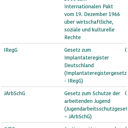
Internationalen Pakt
vom 19. Dezember 1966
über wirtschaftliche,
soziale und kulturelle
Rechte
IRegG
Gesetz zum
Ö
Implantateregister
Deutschland
(Implantateregistergesetz
- IRegG)
JArbSchG
Gesetz zum Schutze der
Ö
arbeitenden Jugend
(Jugendarbeitsschutzgeset
– JArbSchG)