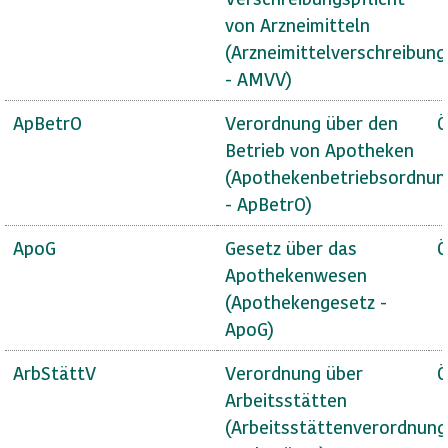
von Arzneimitteln
(Arzneimittelverschreibun
- AMVV)
ApBetrO
Verordnung über den
Ö
Betrieb von Apotheken
(Apothekenbetriebsordnun
- ApBetrO)
ApoG
Gesetz über das
Ö
Apothekenwesen
(Apothekengesetz -
ApoG)
ArbStättV
Verordnung über
Ö
Arbeitsstätten
(Arbeitsstättenverordnung