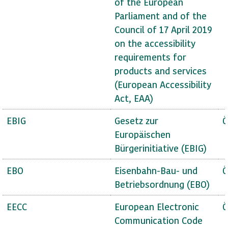
of the European
Parliament and of the
Council of 17 April 2019
on the accessibility
requirements for
products and services
(European Accessibility
Act, EAA)
EBIG
Gesetz zur
Ö
Europäischen
Bürgerinitiative (EBIG)
EBO
Eisenbahn-Bau- und
Ö
Betriebsordnung (EBO)
EECC
European Electronic
Ö
Communication Code