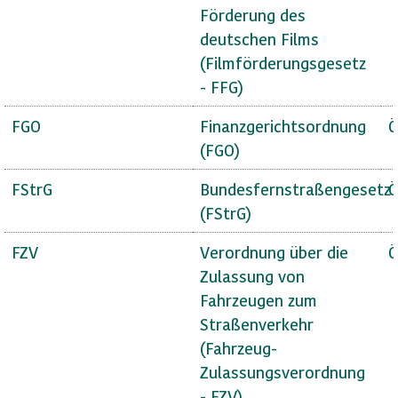
Förderung des
deutschen Films
(Filmförderungsgesetz
- FFG)
FGO
Finanzgerichtsordnung
Ö
(FGO)
FStrG
Bundesfernstraßengesetz
Ö
(FStrG)
FZV
Verordnung über die
Ö
Zulassung von
Fahrzeugen zum
Straßenverkehr
(Fahrzeug-
Zulassungsverordnung
- FZV)