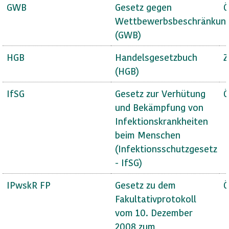
GWB
Gesetz gegen
Ö
Wettbewerbsbeschränkun
(GWB)
HGB
Handelsgesetzbuch
Z
(HGB)
IfSG
Gesetz zur Verhütung
Ö
und Bekämpfung von
Infektionskrankheiten
beim Menschen
(Infektionsschutzgesetz
- IfSG)
IPwskR FP
Gesetz zu dem
Ö
Fakultativprotokoll
vom 10. Dezember
2008 zum