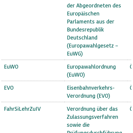
der Abgeordneten des
Europäischen
Parlaments aus der
Bundesrepublik
Deutschland
(Europawahlgesetz –
EuWG)
EuWO
Europawahlordnung
Ö
(EuWO)
EVO
Eisenbahnverkehrs-
Ö
Verordnung (EVO)
FahrSiLehrZuIV
Verordnung über das
Ö
Zulassungsverfahren
sowie die
Prüfungsdurchführung