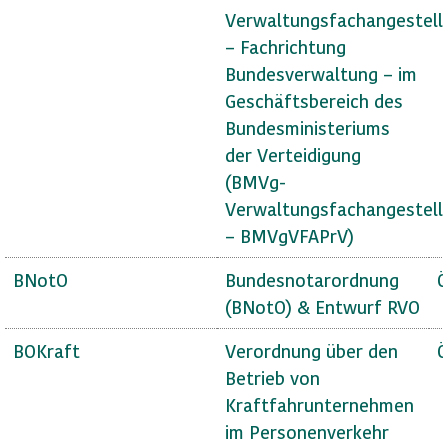
Verwaltungsfachangestell
– Fachrichtung
Bundesverwaltung – im
Geschäftsbereich des
Bundesministeriums
der Verteidigung
(BMVg-
Verwaltungsfachangestell
– BMVgVFAPrV)
BNotO
Bundesnotarordnung
Ö
(BNotO) & Entwurf RVO
BOKraft
Verordnung über den
Ö
Betrieb von
Kraftfahrunternehmen
im Personenverkehr