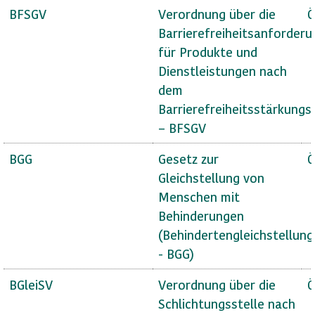
BFSGV
Verordnung über die
Ö
Barrierefreiheitsanforder
für Produkte und
Dienstleistungen nach
dem
Barrierefreiheitsstärkungs
– BFSGV
BGG
Gesetz zur
Ö
Gleichstellung von
Menschen mit
Behinderungen
(Behindertengleichstellun
- BGG)
BGleiSV
Verordnung über die
Ö
Schlichtungsstelle nach