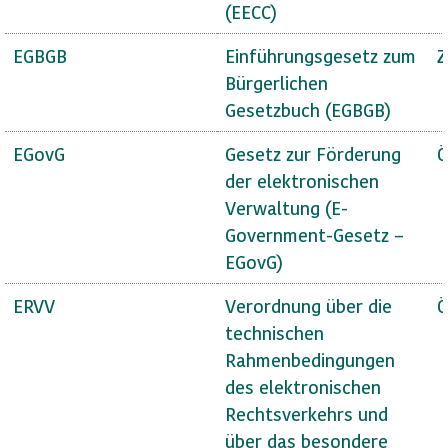
(EECC)
EGBGB
Einführungsgesetz zum
Z
Bürgerlichen
Gesetzbuch (EGBGB)
EGovG
Gesetz zur Förderung
Ö
der elektronischen
Verwaltung (E-
Government-Gesetz –
EGovG)
ERVV
Verordnung über die
Ö
technischen
Rahmenbedingungen
des elektronischen
Rechtsverkehrs und
über das besondere