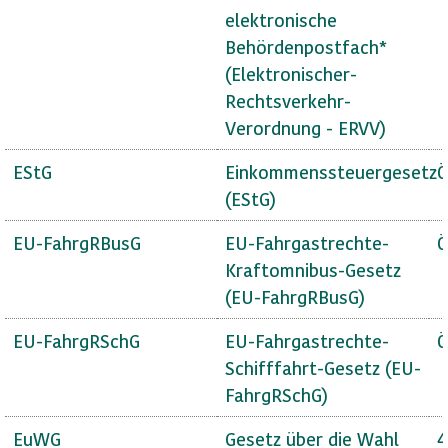
elektronische
Behördenpostfach*
(Elektronischer-
Rechtsverkehr-
Verordnung - ERVV)
EStG
Einkommenssteuergesetz
Ö
(EStG)
EU-FahrgRBusG
EU-Fahrgastrechte-
Ö
Kraftomnibus-Gesetz
(EU-FahrgRBusG)
EU-FahrgRSchG
EU-Fahrgastrechte-
Ö
Schifffahrt-Gesetz (EU-
FahrgRSchG)
EuWG
Gesetz über die Wahl
4