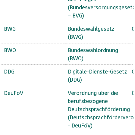
(Bundesversorgungsgesetz
– BVG)
BWG
Bundeswahlgesetz
Ö
(BWG)
BWO
Bundeswahlordnung
(BWO)
DDG
Digitale-Dienste-Gesetz
Ö
(DDG)
DeuFöV
Verordnung über die
Ö
berufsbezogene
Deutschsprachförderung
(Deutschsprachfördervero
- DeuFöV)