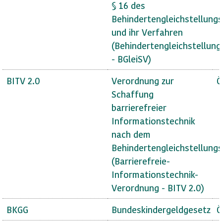
§ 16 des
Behindertengleichstellung
und ihr Verfahren
(Behindertengleichstellun
- BGleiSV)
BITV 2.0
Verordnung zur
Ö
Schaffung
barrierefreier
Informationstechnik
nach dem
Behindertengleichstellung
(Barrierefreie-
Informationstechnik-
Verordnung - BITV 2.0)
BKGG
Bundeskindergeldgesetz
Ö