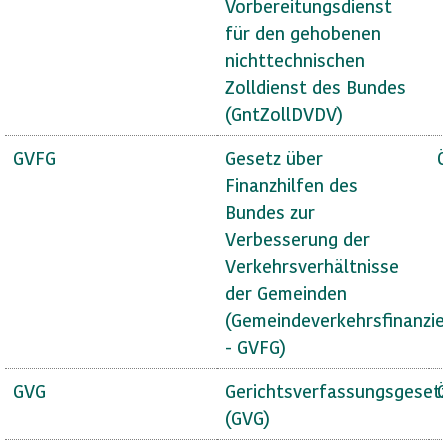
Vorbereitungsdienst
für den gehobenen
nichttechnischen
Zolldienst des Bundes
(GntZollDVDV)
GVFG
Gesetz über
Ö
Finanzhilfen des
Bundes zur
Verbesserung der
Verkehrsverhältnisse
der Gemeinden
(Gemeindeverkehrsfinanzie
- GVFG)
GVG
Gerichtsverfassungsgeset
Ö
(GVG)