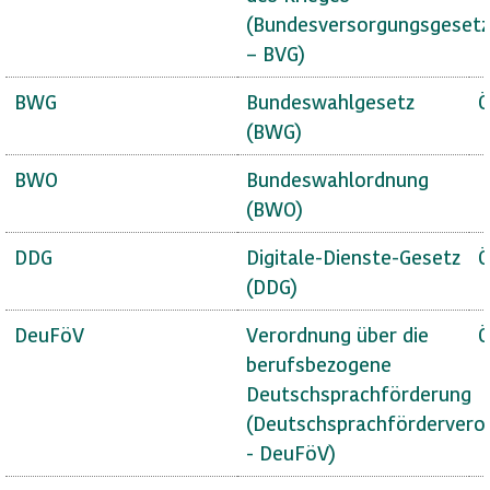
(Bundesversorgungsgesetz
– BVG)
BWG
Bundeswahlgesetz
Ö
(BWG)
BWO
Bundeswahlordnung
(BWO)
DDG
Digitale-Dienste-Gesetz
Ö
(DDG)
DeuFöV
Verordnung über die
Ö
berufsbezogene
Deutschsprachförderung
(Deutschsprachfördervero
- DeuFöV)