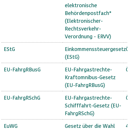
elektronische
Behördenpostfach*
(Elektronischer-
Rechtsverkehr-
Verordnung - ERVV)
EStG
Einkommenssteuergesetz
Ö
(EStG)
EU-FahrgRBusG
EU-Fahrgastrechte-
Ö
Kraftomnibus-Gesetz
(EU-FahrgRBusG)
EU-FahrgRSchG
EU-Fahrgastrechte-
Ö
Schifffahrt-Gesetz (EU-
FahrgRSchG)
EuWG
Gesetz über die Wahl
4