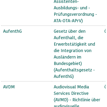
Assistenten-
Ausbildungs- und -
Prüfungsverordnung -
ATA-OTA-APrV)
AufenthG
Gesetz über den
Ö
Aufenthalt, die
Erwerbstätigkeit und
die Integration von
Ausländern im
Bundesgebiet)
(Aufenthaltsgesetz -
AufenthG)
AVDM
Audiovisual Media
Ö
Services Directive
(AVMD) - Richtlinie über
audiovisuelle