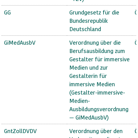
GG
Grundgesetz für die
Ö
Bundesrepublik
Deutschland
GiMedAusbV
Verordnung über die
Ö
Berufsausbildung zum
Gestalter für immersive
Medien und zur
Gestalterin für
immersive Medien
(Gestalter-immersive-
Medien-
Ausbildungsverordnung
— GiMedAusbV)
GntZollDVDV
Verordnung über den
Ö