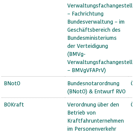
Verwaltungsfachangestell
– Fachrichtung
Bundesverwaltung – im
Geschäftsbereich des
Bundesministeriums
der Verteidigung
(BMVg-
Verwaltungsfachangestell
– BMVgVFAPrV)
BNotO
Bundesnotarordnung
Ö
(BNotO) & Entwurf RVO
BOKraft
Verordnung über den
Ö
Betrieb von
Kraftfahrunternehmen
im Personenverkehr