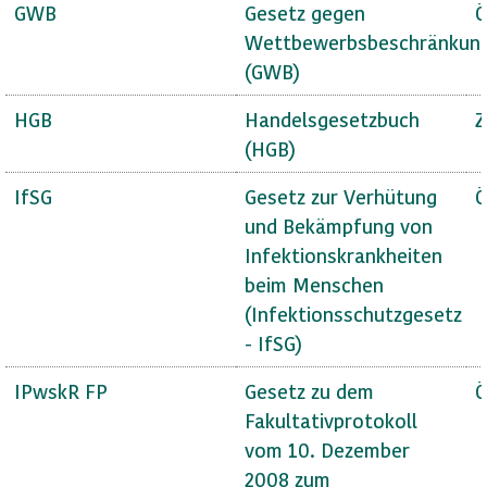
GWB
Gesetz gegen
Ö
Wettbewerbsbeschränkun
(GWB)
HGB
Handelsgesetzbuch
Z
(HGB)
IfSG
Gesetz zur Verhütung
Ö
und Bekämpfung von
Infektionskrankheiten
beim Menschen
(Infektionsschutzgesetz
- IfSG)
IPwskR FP
Gesetz zu dem
Ö
Fakultativprotokoll
vom 10. Dezember
2008 zum