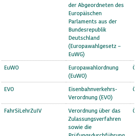
der Abgeordneten des
Europäischen
Parlaments aus der
Bundesrepublik
Deutschland
(Europawahlgesetz –
EuWG)
EuWO
Europawahlordnung
Ö
(EuWO)
EVO
Eisenbahnverkehrs-
Ö
Verordnung (EVO)
FahrSiLehrZuIV
Verordnung über das
Ö
Zulassungsverfahren
sowie die
Prüfungsdurchführung