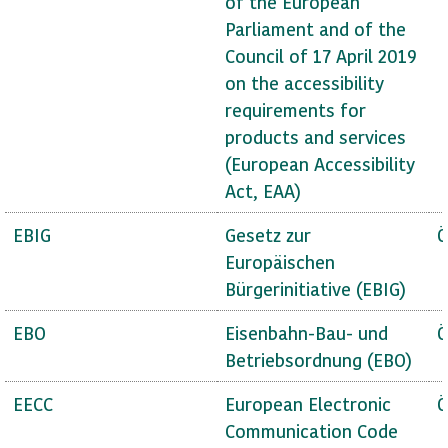
of the European
Parliament and of the
Council of 17 April 2019
on the accessibility
requirements for
products and services
(European Accessibility
Act, EAA)
EBIG
Gesetz zur
Ö
Europäischen
Bürgerinitiative (EBIG)
EBO
Eisenbahn-Bau- und
Ö
Betriebsordnung (EBO)
EECC
European Electronic
Ö
Communication Code