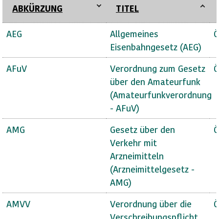
ABKÜRZUNG
TITEL
AEG
Allgemeines
Ö
Eisenbahngesetz (AEG)
AFuV
Verordnung zum Gesetz
Ö
über den Amateurfunk
(Amateurfunkverordnung
- AFuV)
AMG
Gesetz über den
Ö
Verkehr mit
Arzneimitteln
(Arzneimittelgesetz -
AMG)
AMVV
Verordnung über die
Ö
Verschreibungspflicht