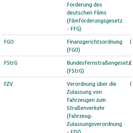
Förderung des
deutschen Films
(Filmförderungsgesetz
- FFG)
FGO
Finanzgerichtsordnung
Ö
(FGO)
FStrG
Bundesfernstraßengesetz
Ö
(FStrG)
FZV
Verordnung über die
Ö
Zulassung von
Fahrzeugen zum
Straßenverkehr
(Fahrzeug-
Zulassungsverordnung
- FZV)