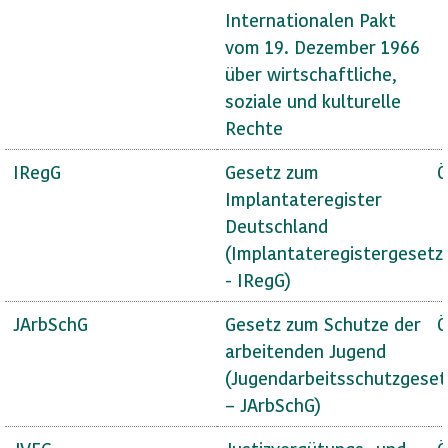
Internationalen Pakt
vom 19. Dezember 1966
über wirtschaftliche,
soziale und kulturelle
Rechte
IRegG
Gesetz zum
Ö
Implantateregister
Deutschland
(Implantateregistergesetz
- IRegG)
JArbSchG
Gesetz zum Schutze der
Ö
arbeitenden Jugend
(Jugendarbeitsschutzgeset
– JArbSchG)