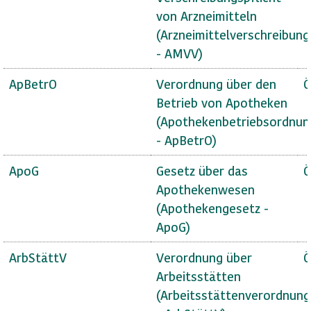
von Arzneimitteln
(Arzneimittelverschreibun
- AMVV)
ApBetrO
Verordnung über den
Ö
Betrieb von Apotheken
(Apothekenbetriebsordnun
- ApBetrO)
ApoG
Gesetz über das
Ö
Apothekenwesen
(Apothekengesetz -
ApoG)
ArbStättV
Verordnung über
Ö
Arbeitsstätten
(Arbeitsstättenverordnung