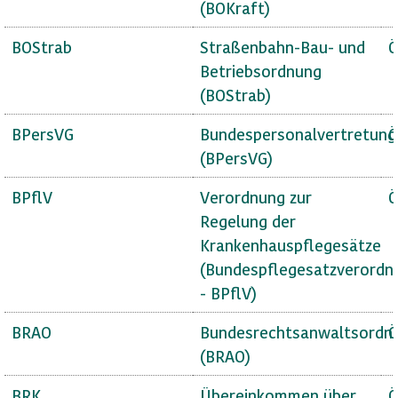
(BOKraft)
BOStrab
Straßenbahn-Bau- und
Ö
Betriebsordnung
(BOStrab)
BPersVG
Bundespersonalvertretung
Ö
(BPersVG)
BPflV
Verordnung zur
Ö
Regelung der
Krankenhauspflegesätze
(Bundespflegesatzverordn
- BPflV)
BRAO
Bundesrechtsanwaltsordn
Ö
(BRAO)
BRK
Übereinkommen über
Ö