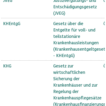
JVEG
Justizvergütungs- und
Ö
Entschädigungsgesetz
(JVEG)
KHEntgG
Gesetz über die
Ö
Entgelte für voll- und
teilstationäre
Krankenhausleistungen
(Krankenhausentgeltgeset
- KHEntgG)
KHG
Gesetz zur
Ö
wirtschaftlichen
Sicherung der
Krankenhäuser und zur
Regelung der
Krankenhauspflegesätze
(Krankenhausfinanzierungs