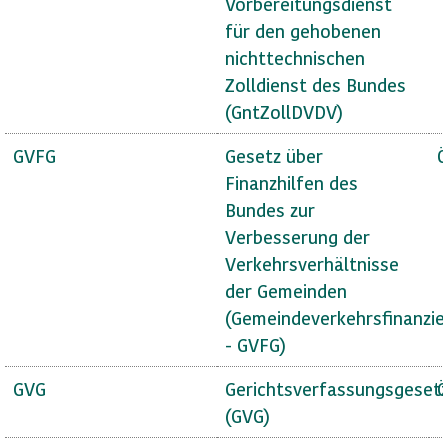
Vorbereitungsdienst
für den gehobenen
nichttechnischen
Zolldienst des Bundes
(GntZollDVDV)
GVFG
Gesetz über
Ö
Finanzhilfen des
Bundes zur
Verbesserung der
Verkehrsverhältnisse
der Gemeinden
(Gemeindeverkehrsfinanzie
- GVFG)
GVG
Gerichtsverfassungsgeset
Ö
(GVG)