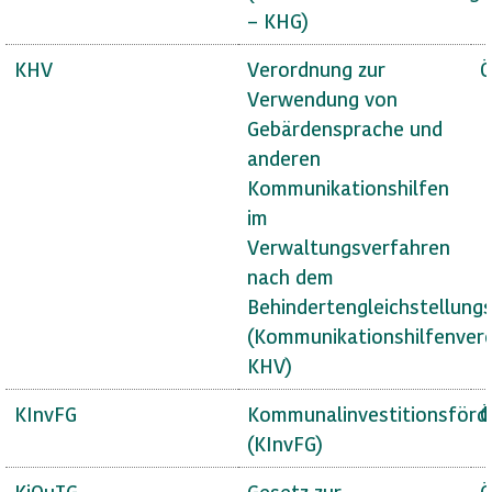
– KHG)
KHV
Verordnung zur
Ö
Verwendung von
Gebärdensprache und
anderen
Kommunikationshilfen
im
Verwaltungsverfahren
nach dem
Behindertengleichstellung
(Kommunikationshilfenver
KHV)
KInvFG
Kommunalinvestitionsförd
Ö
(KInvFG)
KiQuTG
Gesetz zur
Ö