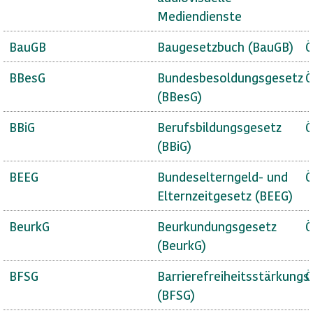
Mediendienste
BauGB
Baugesetzbuch (BauGB)
Ö
BBesG
Bundesbesoldungsgesetz
Ö
(BBesG)
BBiG
Berufsbildungsgesetz
Ö
(BBiG)
BEEG
Bundeselterngeld- und
Ö
Elternzeitgesetz (BEEG)
BeurkG
Beurkundungsgesetz
Ö
(BeurkG)
BFSG
Barrierefreiheitsstärkungs
Ö
(BFSG)