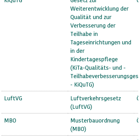
Weiterentwicklung der
Qualität und zur
Verbesserung der
Teilhabe in
Tageseinrichtungen und
in der
Kindertagespflege
(KiTa-Qualitäts- und -
Teilhabeverbesserungsges
- KiQuTG)
LuftVG
Luftverkehrsgesetz
Ö
(LuftVG)
MBO
Musterbauordnung
Ö
(MBO)