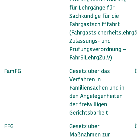
für Lehrgänge für
Sachkundige für die
Fahrgastschifffahrt
(Fahrgastsicherheitslehrg
Zulassungs- und
Prüfungsverordnung –
FahrSiLehrgZulV)
FamFG
Gesetz über das
Ö
Verfahren in
Familiensachen und in
den Angelegenheiten
der freiwilligen
Gerichtsbarkeit
FFG
Gesetz über
Ö
Maßnahmen zur