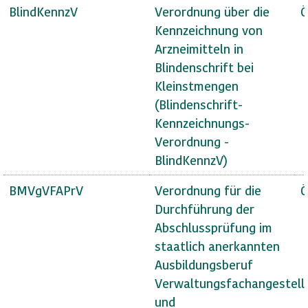
BlindKennzV
Verordnung über die
Ö
Kennzeichnung von
Arzneimitteln in
Blindenschrift bei
Kleinstmengen
(Blindenschrift-
Kennzeichnungs-
Verordnung -
BlindKennzV)
BMVgVFAPrV
Verordnung für die
Ö
Durchführung der
Abschlussprüfung im
staatlich anerkannten
Ausbildungsberuf
Verwaltungsfachangestell
und