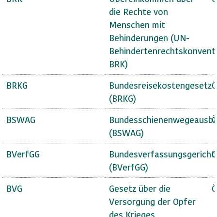
die Rechte von
Menschen mit
Behinderungen (UN-
Behindertenrechtskonvent
BRK)
BRKG
Bundesreisekostengesetz
Ö
(BRKG)
BSWAG
Bundesschienenwegeausba
Ö
(BSWAG)
BVerfGG
Bundesverfassungsgericht
Ö
(BVerfGG)
BVG
Gesetz über die
Ö
Versorgung der Opfer
des Krieges