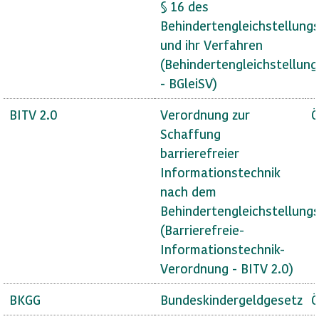
§ 16 des
Behindertengleichstellung
und ihr Verfahren
(Behindertengleichstellun
- BGleiSV)
BITV 2.0
Verordnung zur
Ö
Schaffung
barrierefreier
Informationstechnik
nach dem
Behindertengleichstellung
(Barrierefreie-
Informationstechnik-
Verordnung - BITV 2.0)
BKGG
Bundeskindergeldgesetz
Ö