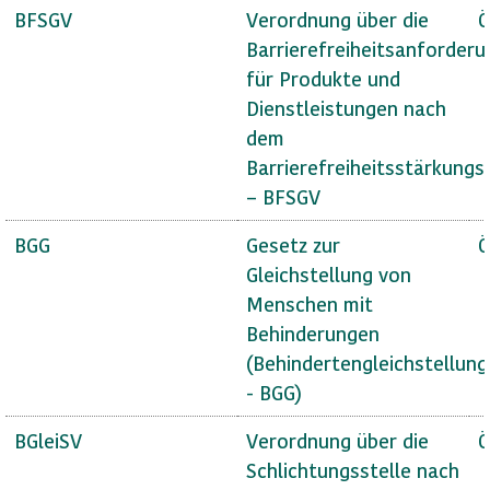
BFSGV
Verordnung über die
Ö
Barrierefreiheitsanforder
für Produkte und
Dienstleistungen nach
dem
Barrierefreiheitsstärkungs
– BFSGV
BGG
Gesetz zur
Ö
Gleichstellung von
Menschen mit
Behinderungen
(Behindertengleichstellun
- BGG)
BGleiSV
Verordnung über die
Ö
Schlichtungsstelle nach