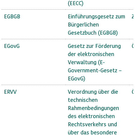
(EECC)
EGBGB
Einführungsgesetz zum
Z
Bürgerlichen
Gesetzbuch (EGBGB)
EGovG
Gesetz zur Förderung
Ö
der elektronischen
Verwaltung (E-
Government-Gesetz –
EGovG)
ERVV
Verordnung über die
Ö
technischen
Rahmenbedingungen
des elektronischen
Rechtsverkehrs und
über das besondere