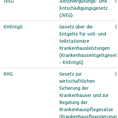
JVEG
Justizvergütungs- und
Ö
Entschädigungsgesetz
(JVEG)
KHEntgG
Gesetz über die
Ö
Entgelte für voll- und
teilstationäre
Krankenhausleistungen
(Krankenhausentgeltgeset
- KHEntgG)
KHG
Gesetz zur
Ö
wirtschaftlichen
Sicherung der
Krankenhäuser und zur
Regelung der
Krankenhauspflegesätze
(Krankenhausfinanzierungs