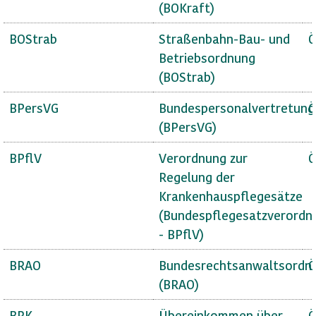
(BOKraft)
BOStrab
Straßenbahn-Bau- und
Ö
Betriebsordnung
(BOStrab)
BPersVG
Bundespersonalvertretung
Ö
(BPersVG)
BPflV
Verordnung zur
Ö
Regelung der
Krankenhauspflegesätze
(Bundespflegesatzverordn
- BPflV)
BRAO
Bundesrechtsanwaltsordn
Ö
(BRAO)
BRK
Übereinkommen über
Ö