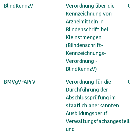
BlindKennzV
Verordnung über die
Ö
Kennzeichnung von
Arzneimitteln in
Blindenschrift bei
Kleinstmengen
(Blindenschrift-
Kennzeichnungs-
Verordnung -
BlindKennzV)
BMVgVFAPrV
Verordnung für die
Ö
Durchführung der
Abschlussprüfung im
staatlich anerkannten
Ausbildungsberuf
Verwaltungsfachangestell
und