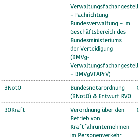
Verwaltungsfachangestell
– Fachrichtung
Bundesverwaltung – im
Geschäftsbereich des
Bundesministeriums
der Verteidigung
(BMVg-
Verwaltungsfachangestell
– BMVgVFAPrV)
BNotO
Bundesnotarordnung
Ö
(BNotO) & Entwurf RVO
BOKraft
Verordnung über den
Ö
Betrieb von
Kraftfahrunternehmen
im Personenverkehr