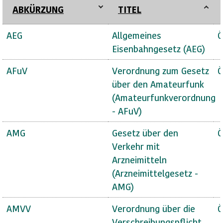
ABKÜRZUNG
TITEL
AEG
Allgemeines
Ö
Eisenbahngesetz (AEG)
AFuV
Verordnung zum Gesetz
Ö
über den Amateurfunk
(Amateurfunkverordnung
- AFuV)
AMG
Gesetz über den
Ö
Verkehr mit
Arzneimitteln
(Arzneimittelgesetz -
AMG)
AMVV
Verordnung über die
Ö
Verschreibungspflicht