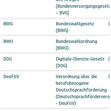
(Bundesversorgungsgesetz
– BVG)
BWG
Bundeswahlgesetz
Ö
(BWG)
BWO
Bundeswahlordnung
(BWO)
DDG
Digitale-Dienste-Gesetz
Ö
(DDG)
DeuFöV
Verordnung über die
Ö
berufsbezogene
Deutschsprachförderung
(Deutschsprachfördervero
- DeuFöV)