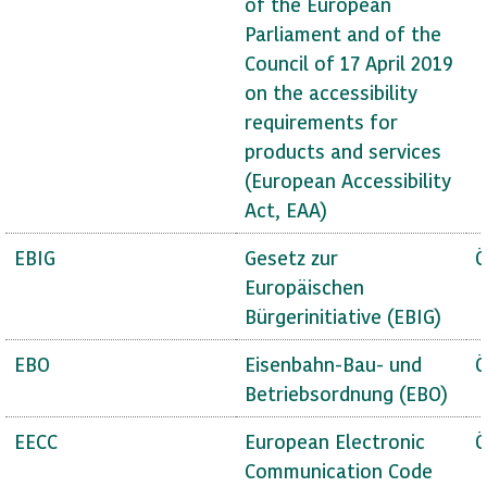
of the European
Parliament and of the
Council of 17 April 2019
on the accessibility
requirements for
products and services
(European Accessibility
Act, EAA)
EBIG
Gesetz zur
Ö
Europäischen
Bürgerinitiative (EBIG)
EBO
Eisenbahn-Bau- und
Ö
Betriebsordnung (EBO)
EECC
European Electronic
Ö
Communication Code