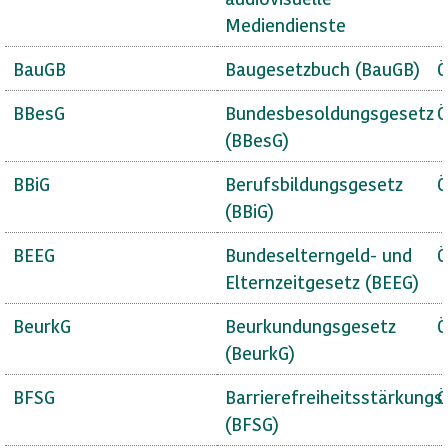
Mediendienste
BauGB
Baugesetzbuch (BauGB)
Ö
BBesG
Bundesbesoldungsgesetz
Ö
(BBesG)
BBiG
Berufsbildungsgesetz
Ö
(BBiG)
BEEG
Bundeselterngeld- und
Ö
Elternzeitgesetz (BEEG)
BeurkG
Beurkundungsgesetz
Ö
(BeurkG)
BFSG
Barrierefreiheitsstärkungs
Ö
(BFSG)