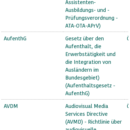
Assistenten-
Ausbildungs- und -
Prüfungsverordnung -
ATA-OTA-APrV)
AufenthG
Gesetz über den
Ö
Aufenthalt, die
Erwerbstätigkeit und
die Integration von
Ausländern im
Bundesgebiet)
(Aufenthaltsgesetz -
AufenthG)
AVDM
Audiovisual Media
Ö
Services Directive
(AVMD) - Richtlinie über
audiovisuelle