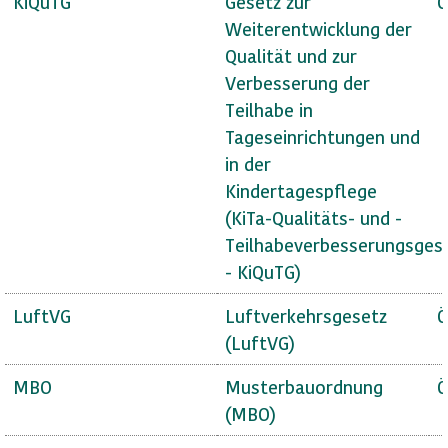
KiQuTG
Gesetz zur
Ö
Weiterentwicklung der
Qualität und zur
Verbesserung der
Teilhabe in
Tageseinrichtungen und
in der
Kindertagespflege
(KiTa-Qualitäts- und -
Teilhabeverbesserungsges
- KiQuTG)
LuftVG
Luftverkehrsgesetz
Ö
(LuftVG)
MBO
Musterbauordnung
Ö
(MBO)