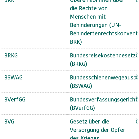
die Rechte von
Menschen mit
Behinderungen (UN-
Behindertenrechtskonvent
BRK)
BRKG
Bundesreisekostengesetz
Ö
(BRKG)
BSWAG
Bundesschienenwegeausba
Ö
(BSWAG)
BVerfGG
Bundesverfassungsgericht
Ö
(BVerfGG)
BVG
Gesetz über die
Ö
Versorgung der Opfer
des Krieges