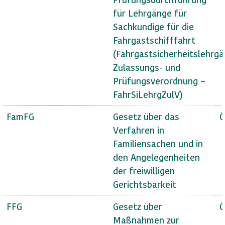
für Lehrgänge für
Sachkundige für die
Fahrgastschifffahrt
(Fahrgastsicherheitslehrg
Zulassungs- und
Prüfungsverordnung –
FahrSiLehrgZulV)
FamFG
Gesetz über das
Ö
Verfahren in
Familiensachen und in
den Angelegenheiten
der freiwilligen
Gerichtsbarkeit
FFG
Gesetz über
Ö
Maßnahmen zur