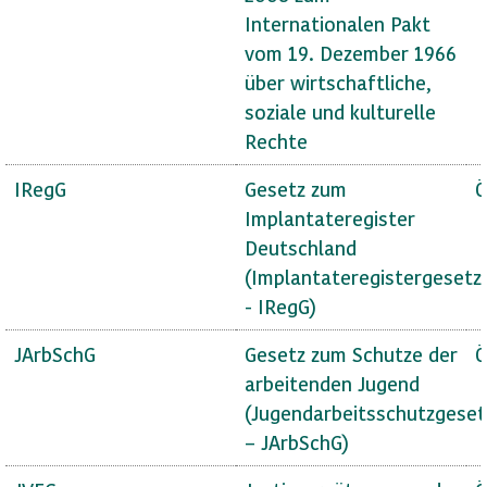
Internationalen Pakt
vom 19. Dezember 1966
über wirtschaftliche,
soziale und kulturelle
Rechte
IRegG
Gesetz zum
Ö
Implantateregister
Deutschland
(Implantateregistergesetz
- IRegG)
JArbSchG
Gesetz zum Schutze der
Ö
arbeitenden Jugend
(Jugendarbeitsschutzgeset
– JArbSchG)