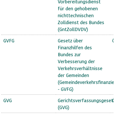
Vorbereitungsdienst
für den gehobenen
nichttechnischen
Zolldienst des Bundes
(GntZollDVDV)
GVFG
Gesetz über
Ö
Finanzhilfen des
Bundes zur
Verbesserung der
Verkehrsverhältnisse
der Gemeinden
(Gemeindeverkehrsfinanzie
- GVFG)
GVG
Gerichtsverfassungsgeset
Ö
(GVG)