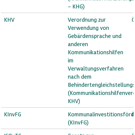
– KHG)
KHV
Verordnung zur
Ö
Verwendung von
Gebärdensprache und
anderen
Kommunikationshilfen
im
Verwaltungsverfahren
nach dem
Behindertengleichstellung
(Kommunikationshilfenver
KHV)
KInvFG
Kommunalinvestitionsförd
Ö
(KInvFG)