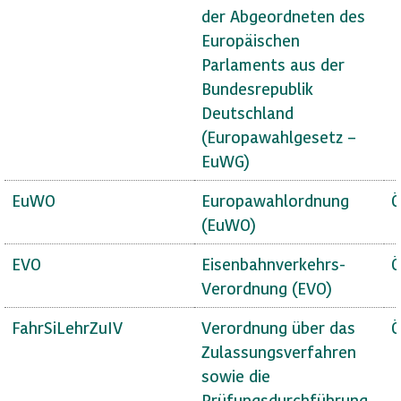
der Abgeordneten des
Europäischen
Parlaments aus der
Bundesrepublik
Deutschland
(Europawahlgesetz –
EuWG)
EuWO
Europawahlordnung
Ö
(EuWO)
EVO
Eisenbahnverkehrs-
Ö
Verordnung (EVO)
FahrSiLehrZuIV
Verordnung über das
Ö
Zulassungsverfahren
sowie die
Prüfungsdurchführung