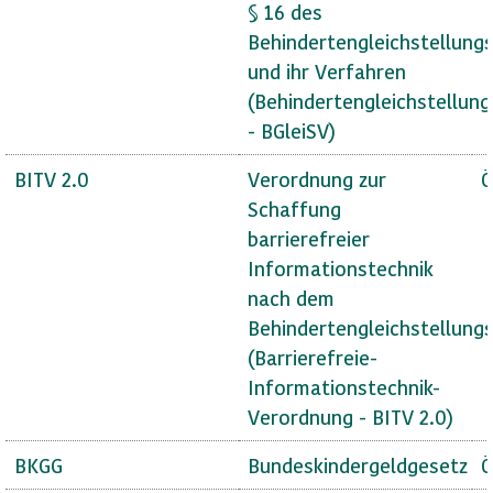
§ 16 des
Behindertengleichstellung
und ihr Verfahren
(Behindertengleichstellun
- BGleiSV)
BITV 2.0
Verordnung zur
Ö
Schaffung
barrierefreier
Informationstechnik
nach dem
Behindertengleichstellung
(Barrierefreie-
Informationstechnik-
Verordnung - BITV 2.0)
BKGG
Bundeskindergeldgesetz
Ö