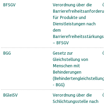
BFSGV
Verordnung über die
Ö
Barrierefreiheitsanforder
für Produkte und
Dienstleistungen nach
dem
Barrierefreiheitsstärkungs
– BFSGV
BGG
Gesetz zur
Ö
Gleichstellung von
Menschen mit
Behinderungen
(Behindertengleichstellun
- BGG)
BGleiSV
Verordnung über die
Ö
Schlichtungsstelle nach