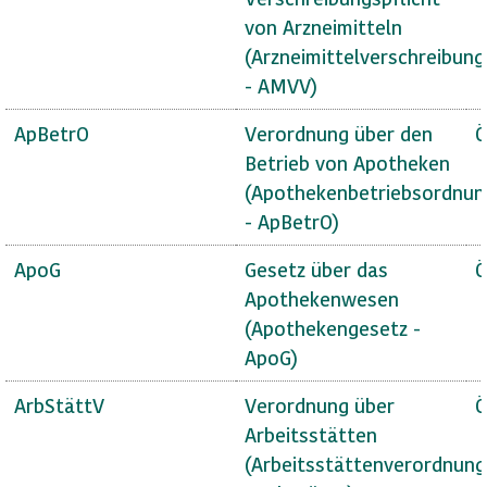
von Arzneimitteln
(Arzneimittelverschreibun
- AMVV)
ApBetrO
Verordnung über den
Ö
Betrieb von Apotheken
(Apothekenbetriebsordnun
- ApBetrO)
ApoG
Gesetz über das
Ö
Apothekenwesen
(Apothekengesetz -
ApoG)
ArbStättV
Verordnung über
Ö
Arbeitsstätten
(Arbeitsstättenverordnung