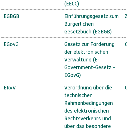
(EECC)
EGBGB
Einführungsgesetz zum
Z
Bürgerlichen
Gesetzbuch (EGBGB)
EGovG
Gesetz zur Förderung
Ö
der elektronischen
Verwaltung (E-
Government-Gesetz –
EGovG)
ERVV
Verordnung über die
Ö
technischen
Rahmenbedingungen
des elektronischen
Rechtsverkehrs und
über das besondere