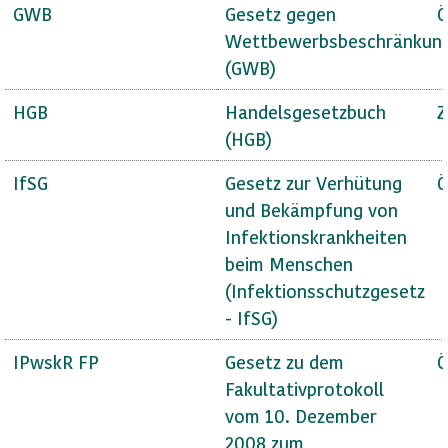
GWB
Gesetz gegen
Ö
Wettbewerbsbeschränkun
(GWB)
HGB
Handelsgesetzbuch
Z
(HGB)
IfSG
Gesetz zur Verhütung
Ö
und Bekämpfung von
Infektionskrankheiten
beim Menschen
(Infektionsschutzgesetz
- IfSG)
IPwskR FP
Gesetz zu dem
Ö
Fakultativprotokoll
vom 10. Dezember
2008 zum