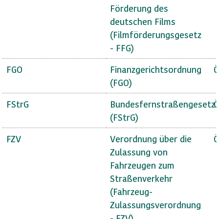
Förderung des
deutschen Films
(Filmförderungsgesetz
- FFG)
FGO
Finanzgerichtsordnung
Ö
(FGO)
FStrG
Bundesfernstraßengesetz
Ö
(FStrG)
FZV
Verordnung über die
Ö
Zulassung von
Fahrzeugen zum
Straßenverkehr
(Fahrzeug-
Zulassungsverordnung
- FZV)