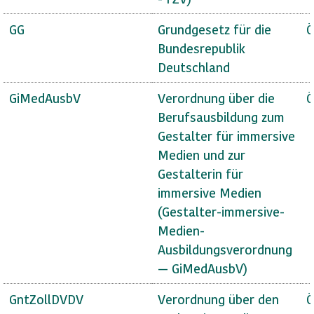
GG
Grundgesetz für die
Ö
Bundesrepublik
Deutschland
GiMedAusbV
Verordnung über die
Ö
Berufsausbildung zum
Gestalter für immersive
Medien und zur
Gestalterin für
immersive Medien
(Gestalter-immersive-
Medien-
Ausbildungsverordnung
— GiMedAusbV)
GntZollDVDV
Verordnung über den
Ö