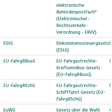
elektronische
Behördenpostfach*
(Elektronischer-
Rechtsverkehr-
Verordnung - ERVV)
EStG
Einkommenssteuergesetz
Ö
(EStG)
EU-FahrgRBusG
EU-Fahrgastrechte-
Ö
Kraftomnibus-Gesetz
(EU-FahrgRBusG)
EU-FahrgRSchG
EU-Fahrgastrechte-
Ö
Schifffahrt-Gesetz (EU-
FahrgRSchG)
EuWG
Gesetz über die Wahl
4