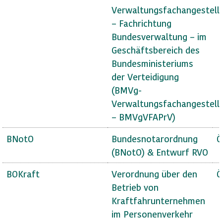
Verwaltungsfachangestell
– Fachrichtung
Bundesverwaltung – im
Geschäftsbereich des
Bundesministeriums
der Verteidigung
(BMVg-
Verwaltungsfachangestell
– BMVgVFAPrV)
BNotO
Bundesnotarordnung
Ö
(BNotO) & Entwurf RVO
BOKraft
Verordnung über den
Ö
Betrieb von
Kraftfahrunternehmen
im Personenverkehr