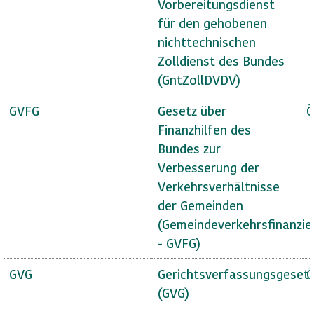
Vorbereitungsdienst
für den gehobenen
nichttechnischen
Zolldienst des Bundes
(GntZollDVDV)
GVFG
Gesetz über
Ö
Finanzhilfen des
Bundes zur
Verbesserung der
Verkehrsverhältnisse
der Gemeinden
(Gemeindeverkehrsfinanzie
- GVFG)
GVG
Gerichtsverfassungsgeset
Ö
(GVG)