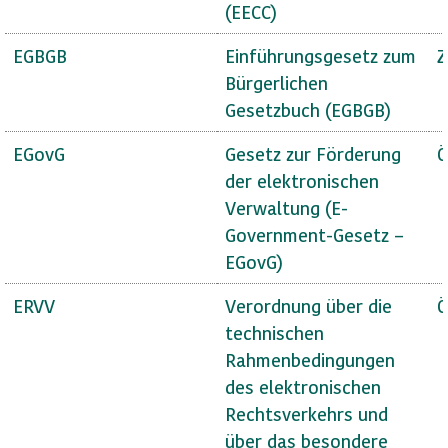
(EECC)
EGBGB
Einführungsgesetz zum
Z
Bürgerlichen
Gesetzbuch (EGBGB)
EGovG
Gesetz zur Förderung
Ö
der elektronischen
Verwaltung (E-
Government-Gesetz –
EGovG)
ERVV
Verordnung über die
Ö
technischen
Rahmenbedingungen
des elektronischen
Rechtsverkehrs und
über das besondere