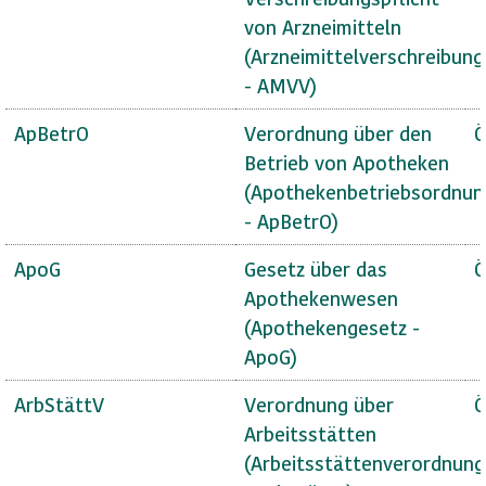
von Arzneimitteln
(Arzneimittelverschreibun
- AMVV)
ApBetrO
Verordnung über den
Ö
Betrieb von Apotheken
(Apothekenbetriebsordnun
- ApBetrO)
ApoG
Gesetz über das
Ö
Apothekenwesen
(Apothekengesetz -
ApoG)
ArbStättV
Verordnung über
Ö
Arbeitsstätten
(Arbeitsstättenverordnung