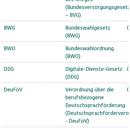
(Bundesversorgungsgesetz
– BVG)
BWG
Bundeswahlgesetz
Ö
(BWG)
BWO
Bundeswahlordnung
(BWO)
DDG
Digitale-Dienste-Gesetz
Ö
(DDG)
DeuFöV
Verordnung über die
Ö
berufsbezogene
Deutschsprachförderung
(Deutschsprachfördervero
- DeuFöV)