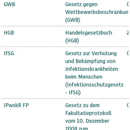
GWB
Gesetz gegen
Ö
Wettbewerbsbeschränkun
(GWB)
HGB
Handelsgesetzbuch
Z
(HGB)
IfSG
Gesetz zur Verhütung
Ö
und Bekämpfung von
Infektionskrankheiten
beim Menschen
(Infektionsschutzgesetz
- IfSG)
IPwskR FP
Gesetz zu dem
Ö
Fakultativprotokoll
vom 10. Dezember
2008 zum