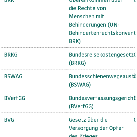
die Rechte von
Menschen mit
Behinderungen (UN-
Behindertenrechtskonvent
BRK)
BRKG
Bundesreisekostengesetz
Ö
(BRKG)
BSWAG
Bundesschienenwegeausba
Ö
(BSWAG)
BVerfGG
Bundesverfassungsgericht
Ö
(BVerfGG)
BVG
Gesetz über die
Ö
Versorgung der Opfer
des Krieges