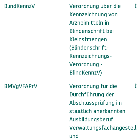
BlindKennzV
Verordnung über die
Ö
Kennzeichnung von
Arzneimitteln in
Blindenschrift bei
Kleinstmengen
(Blindenschrift-
Kennzeichnungs-
Verordnung -
BlindKennzV)
BMVgVFAPrV
Verordnung für die
Ö
Durchführung der
Abschlussprüfung im
staatlich anerkannten
Ausbildungsberuf
Verwaltungsfachangestell
und