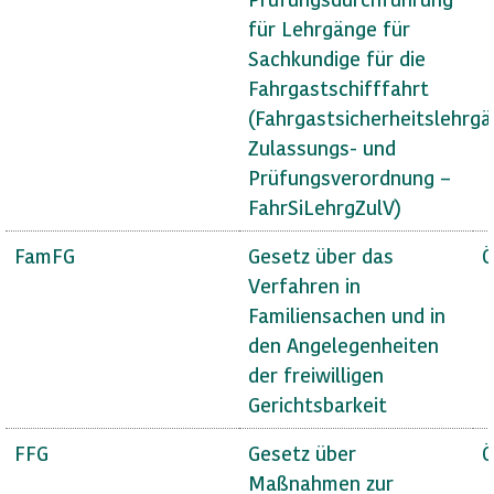
für Lehrgänge für
Sachkundige für die
Fahrgastschifffahrt
(Fahrgastsicherheitslehrg
Zulassungs- und
Prüfungsverordnung –
FahrSiLehrgZulV)
FamFG
Gesetz über das
Ö
Verfahren in
Familiensachen und in
den Angelegenheiten
der freiwilligen
Gerichtsbarkeit
FFG
Gesetz über
Ö
Maßnahmen zur