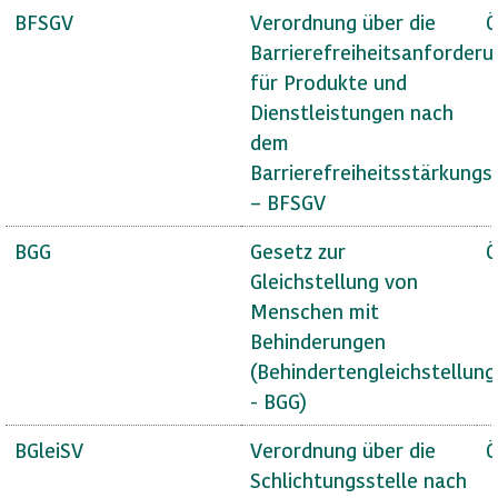
BFSGV
Verordnung über die
Ö
Barrierefreiheitsanforder
für Produkte und
Dienstleistungen nach
dem
Barrierefreiheitsstärkungs
– BFSGV
BGG
Gesetz zur
Ö
Gleichstellung von
Menschen mit
Behinderungen
(Behindertengleichstellun
- BGG)
BGleiSV
Verordnung über die
Ö
Schlichtungsstelle nach