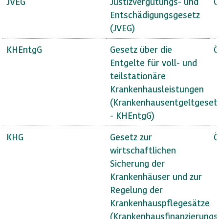
JVEG
Justizvergütungs- und
Ö
Entschädigungsgesetz
(JVEG)
KHEntgG
Gesetz über die
Ö
Entgelte für voll- und
teilstationäre
Krankenhausleistungen
(Krankenhausentgeltgeset
- KHEntgG)
KHG
Gesetz zur
Ö
wirtschaftlichen
Sicherung der
Krankenhäuser und zur
Regelung der
Krankenhauspflegesätze
(Krankenhausfinanzierungs