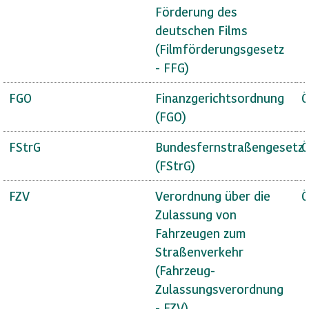
Förderung des
deutschen Films
(Filmförderungsgesetz
- FFG)
FGO
Finanzgerichtsordnung
Ö
(FGO)
FStrG
Bundesfernstraßengesetz
Ö
(FStrG)
FZV
Verordnung über die
Ö
Zulassung von
Fahrzeugen zum
Straßenverkehr
(Fahrzeug-
Zulassungsverordnung
- FZV)