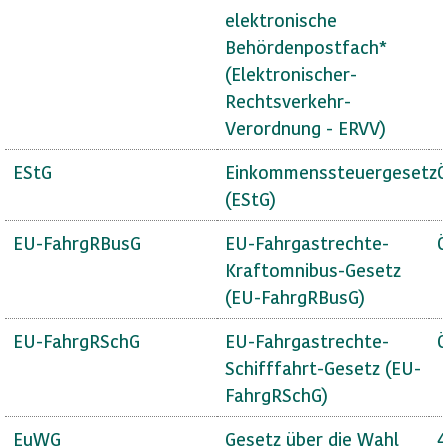
elektronische
Behördenpostfach*
(Elektronischer-
Rechtsverkehr-
Verordnung - ERVV)
EStG
Einkommenssteuergesetz
Ö
(EStG)
EU-FahrgRBusG
EU-Fahrgastrechte-
Ö
Kraftomnibus-Gesetz
(EU-FahrgRBusG)
EU-FahrgRSchG
EU-Fahrgastrechte-
Ö
Schifffahrt-Gesetz (EU-
FahrgRSchG)
EuWG
Gesetz über die Wahl
4