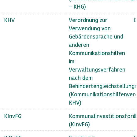
– KHG)
KHV
Verordnung zur
Ö
Verwendung von
Gebärdensprache und
anderen
Kommunikationshilfen
im
Verwaltungsverfahren
nach dem
Behindertengleichstellung
(Kommunikationshilfenver
KHV)
KInvFG
Kommunalinvestitionsförd
Ö
(KInvFG)