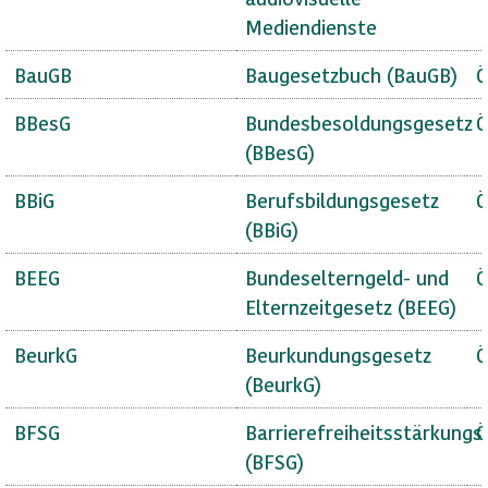
Mediendienste
BauGB
Baugesetzbuch (BauGB)
Ö
BBesG
Bundesbesoldungsgesetz
Ö
(BBesG)
BBiG
Berufsbildungsgesetz
Ö
(BBiG)
BEEG
Bundeselterngeld- und
Ö
Elternzeitgesetz (BEEG)
BeurkG
Beurkundungsgesetz
Ö
(BeurkG)
BFSG
Barrierefreiheitsstärkungs
Ö
(BFSG)