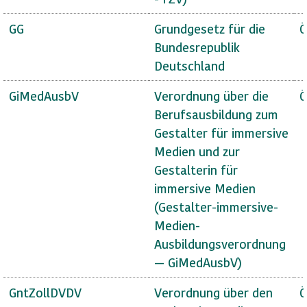
GG
Grundgesetz für die
Ö
Bundesrepublik
Deutschland
GiMedAusbV
Verordnung über die
Ö
Berufsausbildung zum
Gestalter für immersive
Medien und zur
Gestalterin für
immersive Medien
(Gestalter-immersive-
Medien-
Ausbildungsverordnung
— GiMedAusbV)
GntZollDVDV
Verordnung über den
Ö