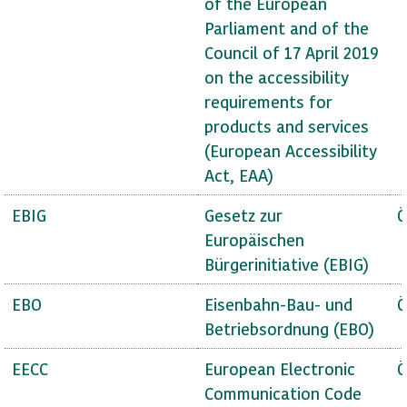
of the European
Parliament and of the
Council of 17 April 2019
on the accessibility
requirements for
products and services
(European Accessibility
Act, EAA)
EBIG
Gesetz zur
Ö
Europäischen
Bürgerinitiative (EBIG)
EBO
Eisenbahn-Bau- und
Ö
Betriebsordnung (EBO)
EECC
European Electronic
Ö
Communication Code