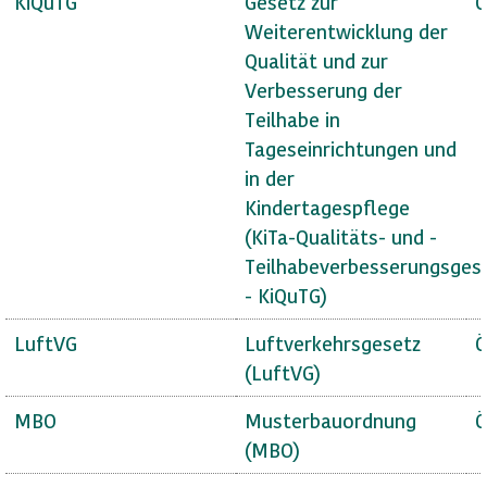
KiQuTG
Gesetz zur
Ö
Weiterentwicklung der
Qualität und zur
Verbesserung der
Teilhabe in
Tageseinrichtungen und
in der
Kindertagespflege
(KiTa-Qualitäts- und -
Teilhabeverbesserungsges
- KiQuTG)
LuftVG
Luftverkehrsgesetz
Ö
(LuftVG)
MBO
Musterbauordnung
Ö
(MBO)