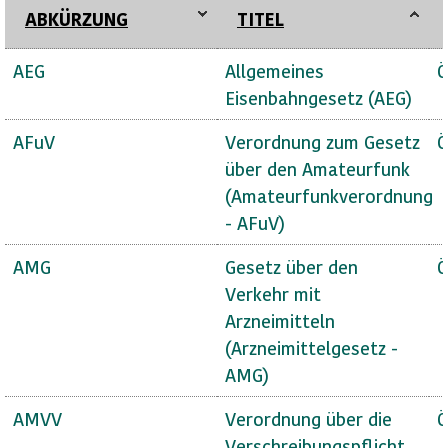
ABKÜRZUNG
TITEL
AEG
Allgemeines
Ö
Eisenbahngesetz (AEG)
AFuV
Verordnung zum Gesetz
Ö
über den Amateurfunk
(Amateurfunkverordnung
- AFuV)
AMG
Gesetz über den
Ö
Verkehr mit
Arzneimitteln
(Arzneimittelgesetz -
AMG)
AMVV
Verordnung über die
Ö
Verschreibungspflicht