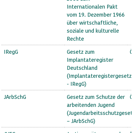
Internationalen Pakt
vom 19. Dezember 1966
über wirtschaftliche,
soziale und kulturelle
Rechte
IRegG
Gesetz zum
Ö
Implantateregister
Deutschland
(Implantateregistergesetz
- IRegG)
JArbSchG
Gesetz zum Schutze der
Ö
arbeitenden Jugend
(Jugendarbeitsschutzgeset
– JArbSchG)