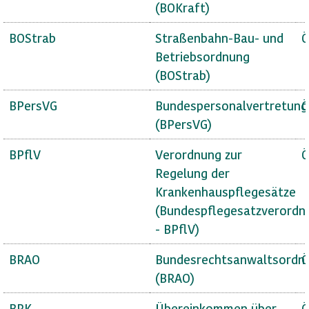
(BOKraft)
BOStrab
Straßenbahn-Bau- und
Ö
Betriebsordnung
(BOStrab)
BPersVG
Bundespersonalvertretung
Ö
(BPersVG)
BPflV
Verordnung zur
Ö
Regelung der
Krankenhauspflegesätze
(Bundespflegesatzverordn
- BPflV)
BRAO
Bundesrechtsanwaltsordn
Ö
(BRAO)
BRK
Übereinkommen über
Ö