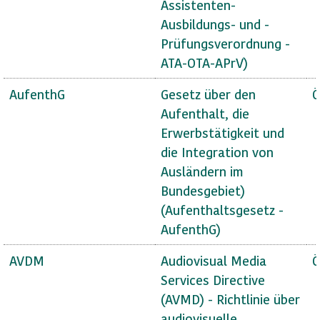
Assistenten-
Ausbildungs- und -
Prüfungsverordnung -
ATA-OTA-APrV)
AufenthG
Gesetz über den
Ö
Aufenthalt, die
Erwerbstätigkeit und
die Integration von
Ausländern im
Bundesgebiet)
(Aufenthaltsgesetz -
AufenthG)
AVDM
Audiovisual Media
Ö
Services Directive
(AVMD) - Richtlinie über
audiovisuelle