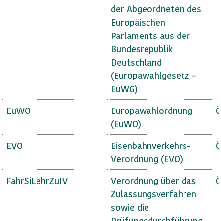
der Abgeordneten des
Europäischen
Parlaments aus der
Bundesrepublik
Deutschland
(Europawahlgesetz –
EuWG)
EuWO
Europawahlordnung
Ö
(EuWO)
EVO
Eisenbahnverkehrs-
Ö
Verordnung (EVO)
FahrSiLehrZuIV
Verordnung über das
Ö
Zulassungsverfahren
sowie die
Prüfungsdurchführung